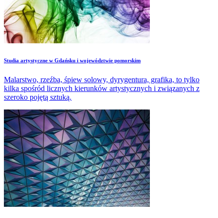
​Studia artystyczne w Gdańsku i województwie pomorskim
Malarstwo, rzeźba, śpiew solowy, dyrygentura, grafika, to tylko
kilka spośród licznych kierunków artystycznych i związanych z
szeroko pojętą sztuką.