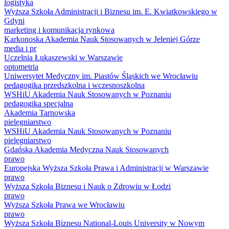
logistyka
Wyższa Szkoła Administracji i Biznesu im. E. Kwiatkowskiego w
Gdyni
marketing i komunikacja rynkowa
Karkonoska Akademia Nauk Stosowanych w Jeleniej Górze
media i pr
Uczelnia Łukaszewski w Warszawie
optometria
Uniwersytet Medyczny im. Piastów Śląskich we Wrocławiu
pedagogika przedszkolna i wczesnoszkolna
WSHiU Akademia Nauk Stosowanych w Poznaniu
pedagogika specjalna
Akademia Tarnowska
pielęgniarstwo
WSHiU Akademia Nauk Stosowanych w Poznaniu
pielęgniarstwo
Gdańska Akademia Medyczna Nauk Stosowanych
prawo
Europejska Wyższa Szkoła Prawa i Administracji w Warszawie
prawo
Wyższa Szkoła Biznesu i Nauk o Zdrowiu w Łodzi
prawo
Wyższa Szkoła Prawa we Wrocławiu
prawo
Wyższa Szkoła Biznesu National-Louis University w Nowym