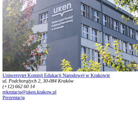
Uniwersytet Komisji Edukacji Narodowej w Krakowie
ul. Podchorążych 2, 30-084 Kraków
(+12) 662 60 14
rekrutacja@uken.krakow.pl
Prezentacja