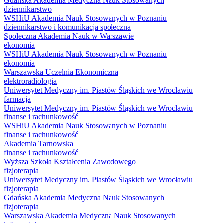
Gdańska Akademia Medyczna Nauk Stosowanych
dziennikarstwo
WSHiU Akademia Nauk Stosowanych w Poznaniu
dziennikarstwo i komunikacja społeczna
Społeczna Akademia Nauk w Warszawie
ekonomia
WSHiU Akademia Nauk Stosowanych w Poznaniu
ekonomia
Warszawska Uczelnia Ekonomiczna
elektroradiologia
Uniwersytet Medyczny im. Piastów Śląskich we Wrocławiu
farmacja
Uniwersytet Medyczny im. Piastów Śląskich we Wrocławiu
finanse i rachunkowość
WSHiU Akademia Nauk Stosowanych w Poznaniu
finanse i rachunkowość
Akademia Tarnowska
finanse i rachunkowość
Wyższa Szkoła Kształcenia Zawodowego
fizjoterapia
Uniwersytet Medyczny im. Piastów Śląskich we Wrocławiu
fizjoterapia
Gdańska Akademia Medyczna Nauk Stosowanych
fizjoterapia
Warszawska Akademia Medyczna Nauk Stosowanych