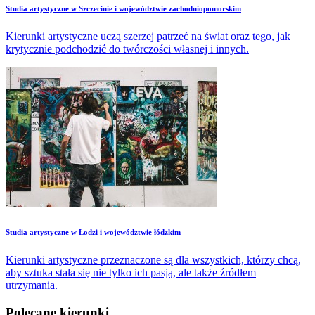
​Studia artystyczne w Szczecinie i województwie zachodniopomorskim
Kierunki artystyczne uczą szerzej patrzeć na świat oraz tego, jak
krytycznie podchodzić do twórczości własnej i innych.
​Studia artystyczne w Łodzi i województwie łódzkim
Kierunki artystyczne przeznaczone są dla wszystkich, którzy chcą,
aby sztuka stała się nie tylko ich pasją, ale także źródłem
utrzymania.
Polecane kierunki