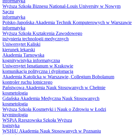
informatyka
Wyższa Szkoła Biznesu National-Louis University w Nowym
Sączu
informatyka
Polsko-Japońska Akademia Technik Komputerowych w Warszawie
informatyka
Wyższa Szkoła Kształcenia Zawodowego
inżynieria technologii medycznych
Uniwersytet Kaliski
kierunek lekarski
Akademia Tarnowska
kognitywistyka informatyczna
Uniwersytet Ignatianum w Krakowie
komunikacja polityczna i dyplomacja
Akademia Katolicka w Warszawie, Collegium Bobolanum
kontroler ruchu lotniczego
Państwowa Akademia Nauk Stosowanych w Chełmie
kosmetologia
Gdańska Akademia Medyczna Nauk Stosowanych
kosmetologia
Wyższa Szkoła Kosmetyki i Nauk o Zdrowiu w Łodzi
kryminologia
WSPiA Rzeszowska Szkoła Wyższa
logistyka
WSHiU Akademia Nauk Stosowanych w Poznaniu