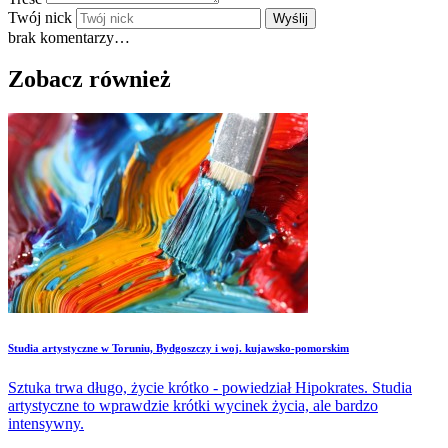
Twój nick
Wyślij
brak komentarzy…
Zobacz również
Studia artystyczne w Toruniu, Bydgoszczy i woj. kujawsko-pomorskim
Sztuka trwa długo, życie krótko - powiedział Hipokrates. Studia
artystyczne to wprawdzie krótki wycinek życia, ale bardzo
intensywny.