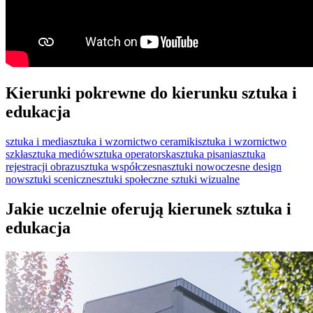
Kierunki pokrewne do kierunku sztuka i
edukacja
sztuka i media
sztuka i wzornictwo ceramiki
sztuka i wzornictwo
szkła
sztuka mediów
sztuka operatorska
sztuka pisania
sztuka
rejestracji obrazu
sztuka współczesna
sztuki nowoczesne design
now
sztuki sceniczne
sztuki społeczne
sztuki wizualne
Jakie uczelnie oferują kierunek sztuka i
edukacja