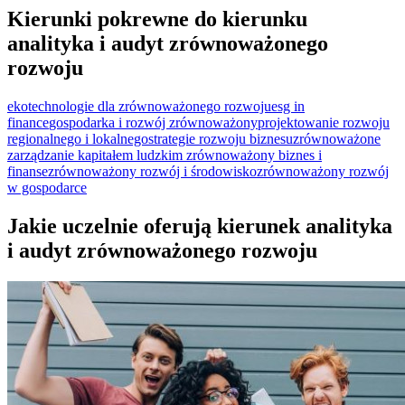
Kierunki pokrewne do kierunku
analityka i audyt zrównoważonego
rozwoju
ekotechnologie dla zrównoważonego rozwoju
esg in
finance
gospodarka i rozwój zrównoważony
projektowanie rozwoju
regionalnego i lokalnego
strategie rozwoju biznesu
zrównoważone
zarządzanie kapitałem ludzkim
zrównoważony biznes i
finanse
zrównoważony rozwój i środowisko
zrównoważony rozwój
w gospodarce
Jakie uczelnie oferują kierunek analityka
i audyt zrównoważonego rozwoju