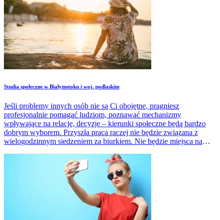
Studia społeczne w Białymstoku i woj. podlaskim
Jeśli problemy innych osób nie są Ci obojętne, pragniesz
profesjonalnie pomagać ludziom, poznawać mechanizmy
wpływające na relacje, decyzje – kierunki społeczne będą bardzo
dobrym wyborem. Przyszła praca raczej nie będzie związana z
wielogodzinnym siedzeniem za biurkiem. Nie będzie miejsca na
rutynę, nudę.