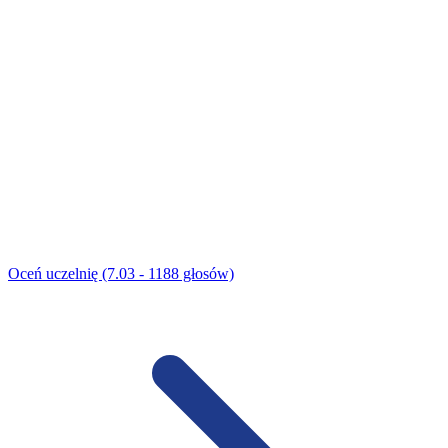
Oceń uczelnię (7.03 - 1188 głosów)