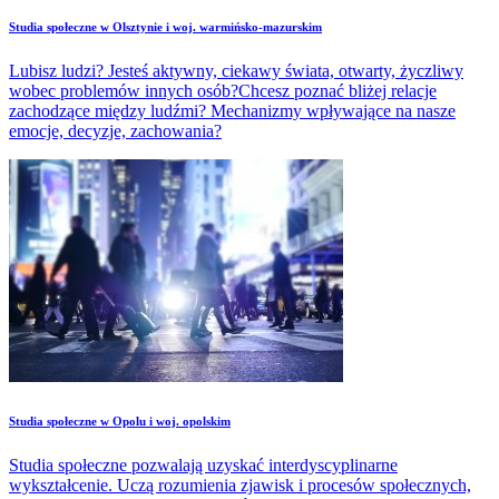
Studia społeczne w Olsztynie i woj. warmińsko-mazurskim
Lubisz ludzi? Jesteś aktywny, ciekawy świata, otwarty, życzliwy
wobec problemów innych osób?Chcesz poznać bliżej relacje
zachodzące między ludźmi? Mechanizmy wpływające na nasze
emocje, decyzje, zachowania?
Studia społeczne w Opolu i woj. opolskim
Studia społeczne pozwalają uzyskać interdyscyplinarne
wykształcenie. Uczą rozumienia zjawisk i procesów społecznych,