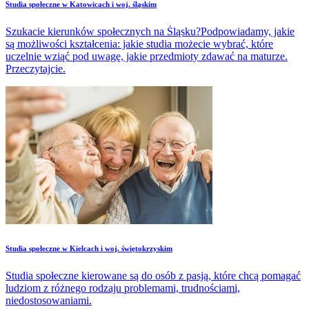
Studia społeczne w Katowicach i woj. śląskim
Szukacie kierunków społecznych na Śląsku?Podpowiadamy, jakie
są możliwości kształcenia: jakie studia możecie wybrać, które
uczelnie wziąć pod uwagę, jakie przedmioty zdawać na maturze.
Przeczytajcie.
Studia społeczne w Kielcach i woj. świętokrzyskim
Studia społeczne kierowane są do osób z pasją, które chcą pomagać
ludziom z różnego rodzaju problemami, trudnościami,
niedostosowaniami.