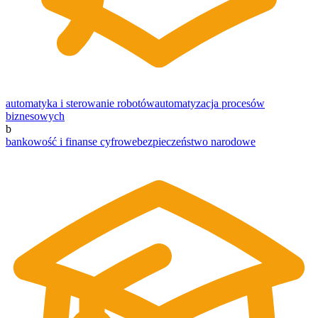
automatyka i sterowanie robotów
automatyzacja procesów
biznesowych
b
bankowość i finanse cyfrowe
bezpieczeństwo narodowe