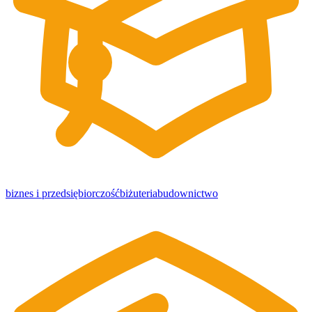
biznes i przedsiębiorczość
biżuteria
budownictwo