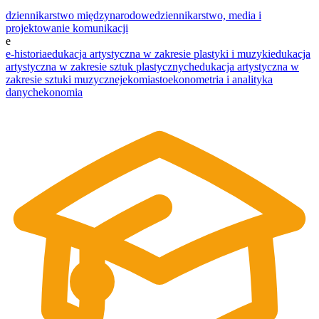
dziennikarstwo międzynarodowe
dziennikarstwo, media i
projektowanie komunikacji
e
e-historia
edukacja artystyczna w zakresie plastyki i muzyki
edukacja
artystyczna w zakresie sztuk plastycznych
edukacja artystyczna w
zakresie sztuki muzycznej
ekomiasto
ekonometria i analityka
danych
ekonomia