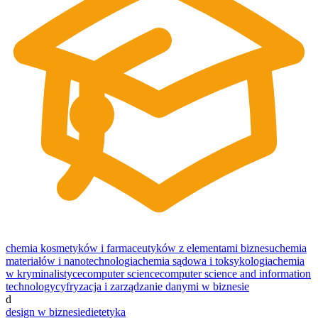
chemia kosmetyków i farmaceutyków z elementami biznesu
chemia
materiałów i nanotechnologia
chemia sądowa i toksykologia
chemia
w kryminalistyce
computer science
computer science and information
technology
cyfryzacja i zarządzanie danymi w biznesie
d
design w biznesie
dietetyka