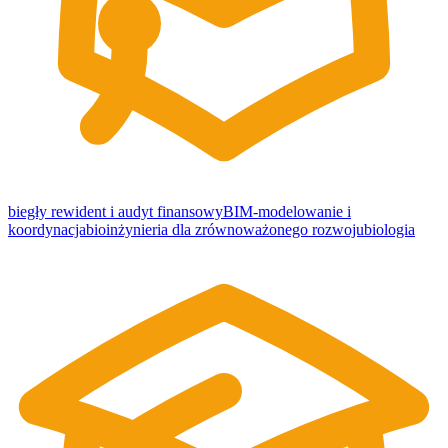
biegły rewident i audyt finansowy
BIM-modelowanie i
koordynacja
bioinżynieria dla zrównoważonego rozwoju
biologia