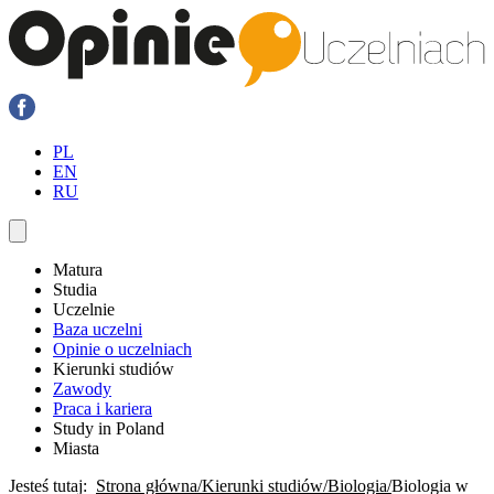
PL
EN
RU
Matura
Studia
Uczelnie
Baza uczelni
Opinie o uczelniach
Kierunki studiów
Zawody
Praca i kariera
Study in Poland
Miasta
Jesteś tutaj:
Strona główna
Kierunki studiów
Biologia
Biologia w