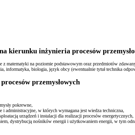
 na kierunku inżynieria procesów przemysł
e z matematyki na poziomie podstawowym oraz przedmiotów zdawanych
ia, informatyka, biologia, język obcy (ewentualnie tytuł technika odpo
a procesów przemysłowych
zemysły pokrewne,
ze i administracyjne, w których wymagana jest wiedza techniczna,
loatacją urządzeń i instalacji dla realizacji procesów energetycznych,
em, dystrybucją nośników energii i użytkowaniem energii, w tym odna