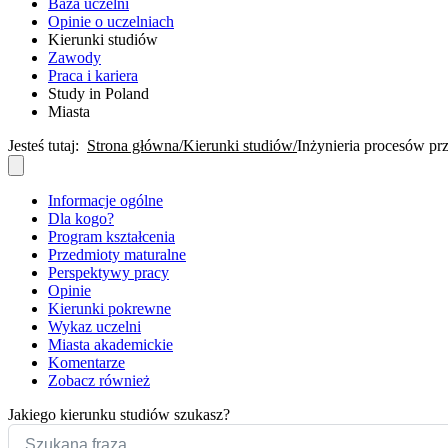
Baza uczelni
Opinie o uczelniach
Kierunki studiów
Zawody
Praca i kariera
Study in Poland
Miasta
Jesteś tutaj:
Strona główna
Kierunki studiów
Inżynieria procesów p
Informacje ogólne
Dla kogo?
Program kształcenia
Przedmioty maturalne
Perspektywy pracy
Opinie
Kierunki pokrewne
Wykaz uczelni
Miasta akademickie
Komentarze
Zobacz również
Jakiego kierunku studiów szukasz?