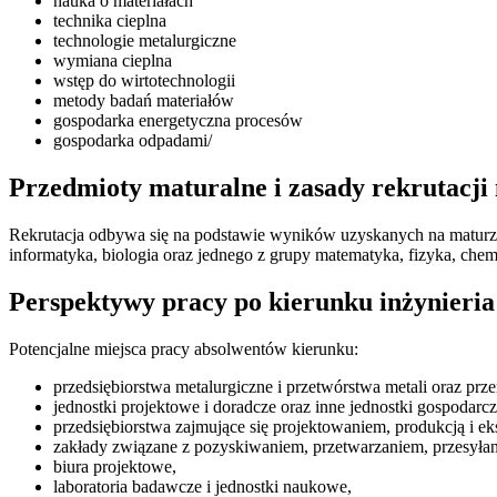
nauka o materiałach
technika cieplna
technologie metalurgiczne
wymiana cieplna
wstęp do wirtotechnologii
metody badań materiałów
gospodarka energetyczna procesów
gospodarka odpadami/
Przedmioty maturalne i zasady rekrutacji
Rekrutacja odbywa się na podstawie wyników uzyskanych na maturz
informatyka, biologia oraz jednego z grupy matematyka, fizyka, chem
Perspektywy pracy po kierunku inżynieri
Potencjalne miejsca pracy absolwentów kierunku:
przedsiębiorstwa metalurgiczne i przetwórstwa metali oraz pr
jednostki projektowe i doradcze oraz inne jednostki gospodarc
przedsiębiorstwa zajmujące się projektowaniem, produkcją i eksp
zakłady związane z pozyskiwaniem, przetwarzaniem, przesyłani
biura projektowe,
laboratoria badawcze i jednostki naukowe,