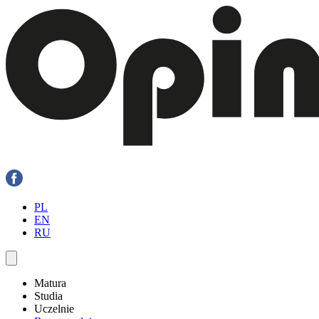
PL
EN
RU
Matura
Studia
Uczelnie