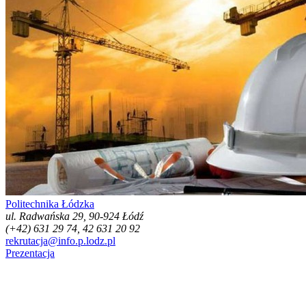
Politechnika Łódzka
ul. Radwańska 29, 90-924 Łódź
(+42) 631 29 74, 42 631 20 92
rekrutacja@info.p.lodz.pl
Prezentacja