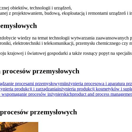
znej obiektów, technologii i urządzeń,
nej z projektowaniem, budową, eksploatacją i remontami urządzeń i in
rzemysłowych
zdobycie wiedzy na temat technologii wytwarzania zaawansowanych pro
troniki, elektrotechniki i telekomunikacji, przemysłu chemicznego czy
ajowej i światowej gospodarki a także rosnący popyt na specjalistów 
a procesów przemysłowych
rządzanie procesami przemysłowymi
inżynieria procesowa i aparatura p
żynieria produkcji i zarządzania
inżynieria produkcji kosmetyków i sup
 wspomaganie procesów inżynierskich
product and process managemen
ia procesów przemysłowych