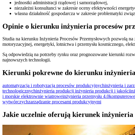
jednostki administracji rządowej i samorządowej,
niezależni konsultanci w zakresie oceny efektywności energetyc
własna działalność gospodarcza w zakresie problematyki związa
Opinie o kierunku inżynieria procesów p
Studia na kierunku Inżynieria Procesów Przemysłowych pozwolą na 
motoryzacyjnej, energetyki, lotnictwa i przemysłu kosmicznego, elek
Są odpowiedzią na potrzeby rynku oraz prognozowane kierunki rozwoju kr
najnowszych technologii.
Kierunki pokrewne do kierunku inżynieri
automatyzacja i robotyzacja procesów produkcyjnych
inżynieria i za
technologicznych
inżynieria produkcji
inżynieria produkcji i jakości
in
i morskie elektrownie wiatrowe
inżynieria przemysłu 4.0
komputerowe
wytwórczych
zarządzanie procesami produkcyjnymi
Jakie uczelnie oferują kierunek inżynier