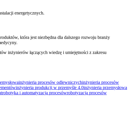
stalacji energetycznych.
duktów, która jest niezbędna dla dalszego rozwoju branży
 medycyny.
inżynierów łączących wiedzę i umiejętności z zakresu
rzemysłowa
inżynieria procesów odlewniczych
inżynieria procesów
lementów
inżynieria produkcji w przemyśle 4.0
inżynieria przemysłowa
t
robotyka i automatyzacja procesów
robotyzacja procesów