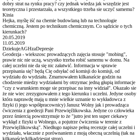
dobry strat na rynku pracy? czy jednak wiedza jak wszędzie jest
teoretyczna i przestarzała, a wszystkiego trzeba sie uczyć samemu?
Kinia
Hejka, myślę iść na chemie budowlaną lub na technologie
chemiczną. Jestem po technikum chemicznym. Co sądzicie o tych
kierunkach?
20.05.2019
11.05.2019
DziekujeAGHzaDepresje
Geodezja - wiekszosc prowadzących zajęcia stosuje "mobing",
prawie nic nie uczą, wszystko trzeba robić samemu w domu. Na
całej uczelni nie da się nic załatwić. Informacja w sprawie
przepisania się? będą Cię odsyłać od komisji do komisji, od
wydziału do wydziału. Zmarnowałem kilkanaście godzin na
chodzenie miedzy wydziałami by otrzymac jedną głupią informacje
"czy z warunkiem moge sie przepisac na inny widział". Okazało sie
że nie wiec zrezygnowałem z tego kierunku i uczelni. Jedyne osoby
która naprawdę mają u mnie wielkie uznanie to wykładowca z
fizyki (i jego współpracownicy) Janusz Wolny jak i prowadząca
ćwiczenia z goedezji Pani Przewięźlikowska. Jedyne co człowieka
przez śmiercią powstrzymuje to że "jutro jest ten super ciekawy
wykłąd z fizyki u Wolnego, a pojutrze ćwiczenia w terenie z
Przewięźlikowską". Niedługo napisze pełną recenzje całej uczelni i
wydziału, włacznie z porównaniem z moją obecną uczelnią (tak na
kilkanaście/kilkadziesiąt stron).