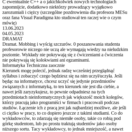
C ewentualnie C++ a o jakichkolwiek nowych technologiach
zapomnijcie, dodatkowo niektórzy prowadzący wyjątkowo
zarozumiali i ciężcy (szczególne pozdrowienia dla profesora MESu
oraz fana Visual Paradigma kto studiował ten raczej wie o czym
mówię)
13.06.2023
04.05.2023
DRAMAT
Dramat. Mobbing i wyścig szczurów. 0 poszanowania studenta
profesorowie niczego nie uczą ale wymagają wiedzy na nieludzkim
poziomie. Wykłady nie pokrywają się z ćwiczeniami a ćwiczenia
nie pokrywają się kolokwiami ani egzaminami.
Informatyka Techniczna zaocznie
Kierunek mogę polecić, jednak radzę wcześniej przeglądnąć
syllabus i zobaczyć czego będziesz się na nim uczył/uczyła. Jeśli
będąc na informatyce, chcesz uczyć się jedynie przedmiotów
związanych z informatyką, to ten kierunek nie jest dla ciebie, a
nawet jeśli zaryzykujesz, to pewnie odpadniesz na tych
przedmiotach nieinformatycznych jak większość moich kolegów,
którzy pracują jako programiści w firmach i pracowali podczas
studiów. Łączenie ich z pracą jest jak najbardziej możliwe, ale jeśli
ci ciężko w pracy, to co dopiero jeszcze z takimi studiami. Co do
wykładowców, to zdarzają się niemiłe osoby, takie co robią pod
górkę studentom, lub po prostu traktują studentów jako osoby
niższego sortu. Tacy wykładowcy, to jednak mniejszość, a nawet