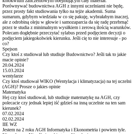
kolokwium zaliczeniowym obejmującym cały materiał.
Porównywać budownictwa AGH z innymi uczelniami nie będę,
przez prosty fakt studiowania tylko na tejże akademii. Suma
sumarum, gdybym wiedziała w co się pakuję, wybrałabym inaczej,
ale z odrobiną oleju w głowie i samozaparcia da się radę przebrnąć
przez te studia z minimalnym wysiłkiem i zerową ilością warunków.
Polecam dogłębnie przeczytać sylabus przed podjęciem decyzji o
podjęciem jakiegokolwiek kierunku. Jeśli cię to nie interesuje - po
co?
Spejson
Czy ktoś z studiował lub studiuje Budownictwo? Jeśli tak to jakie
macie opinie?
20.04.2024
15.03.2024
wentylarze
Czy ktoś studiował WIKO (Wentylacja i klimatyzacja) na tej uczelni
(AGH)? Prosze o jakies opinie
Matematyka
Hej czy ktoś studiował, lub studiuje matematykę na AGH, czy
polecacie czy jednak lepiej iść gdzieś na inną uczelnie na ten sam
kierunek?
07.02.2024
02.02.2024
IIE WZ
Jestem na 2 roku AGH Informatyka i Ekonometria i powiem tyle.