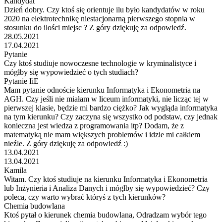
Kandydat
Dzień dobry. Czy ktoś się orientuje ilu było kandydatów w roku
2020 na elektrotechnikę niestacjonarną pierwszego stopnia w
stosunku do ilości miejsc ? Z góry dziękuję za odpowiedź.
28.05.2021
17.04.2021
Pytanie
Czy ktoś studiuje nowoczesne technologie w kryminalistyce i
mógłby się wypowiedzieć o tych studiach?
Pytanie IiE
Mam pytanie odnoście kierunku Informatyka i Ekonometria na
AGH. Czy jeśli nie miałam w liceum informatyki, nie licząc tej w
pierwszej klasie, będzie mi bardzo ciężko? Jak wygląda informatyka
na tym kierunku? Czy zaczyna się wszystko od podstaw, czy jednak
konieczna jest wiedza z programowania itp? Dodam, że z
matematyką nie mam większych problemów i idzie mi całkiem
nieźle. Z góry dziękuję za odpowiedź :)
13.04.2021
13.04.2021
Kamila
Witam. Czy ktoś studiuje na kierunku Informatyka i Ekonometria
lub Inżynieria i Analiza Danych i mógłby się wypowiedzieć? Czy
poleca, czy warto wybrać któryś z tych kierunków?
Chemia budowlana
Ktoś pytał o kierunek chemia budowlana, Odradzam wybór tego