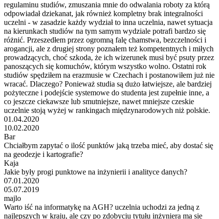
regulaminu studiów, zmuszania mnie do odwalania roboty za którą
odpowiadał dziekanat, jak również kompletny brak integralności
uczelni - w zasadzie każdy wydział to inna uczelnia, nawet sytuacja
na kierunkach studiów na tym samym wydziale potrafi bardzo się
różnić. Przeszedłem przez ogromną falę chamstwa, bezczelności i
arogancji, ale z drugiej strony poznałem też kompetentnych i miłych
prowadzących, choć szkoda, że ich wizerunek musi być psuty przez
panoszących się komuchów, którym wszystko wolno. Ostatni rok
studiów spędziłem na erazmusie w Czechach i postanowiłem już nie
wracać. Dlaczego? Ponieważ studia są dużo łatwiejsze, ale bardziej
pożyteczne i podejście systemowe do studenta jest zupełnie inne, a
co jeszcze ciekawsze lub smutniejsze, nawet mniejsze czeskie
uczelnie stoją wyżej w rankingach międzynarodowych niż polskie.
01.04.2020
10.02.2020
Bar
Chciałbym zapytać o ilość punktów jaką trzeba mieć, aby dostać się
na geodezje i kartografie?
Kaja
Jakie były progi punktowe na inżynierii i analityce danych?
07.01.2020
05.07.2019
majlo
Warto iść na informatykę na AGH? uczelnia uchodzi za jedną z
najlepszych w kraju, ale czy po zdobyciu tytułu inżyniera ma sie