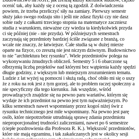
ocenić tak, aby każdy się z oceną tą zgodził. Z doświadczenia
powiem, że trzeba przeliczyć siły na zamiary. Pierwszy semestr
służy jako swego rodzaju sito i jeśli nie zdasz fizyki czy nie dasz
sobie rady z całkami trzeciego stopnia na matematyce zaczniesz
studia z warunkiem, nieważne czy wiedza ta kiedykolwiek przyda
ci się później (nie - nie przyda). W późniejszych semestrach
zaczynają się przedmioty bardziej ściśle związane z branżą, co
wcale nie znaczy, że łatwiejsze. Całe studia są w dużej mierze
oparte na fizyce, co zresztą nie jest niczym dziwnym. Budownictwo
to nie "architektura bez rysunku". Wiele przedmiotów polega na
wykonywaniu żmudnych obliczeń. Semestry 5 i 6 obarczone są
olbrzymią liczbą projektów nad którymi bez wątpienia każdy spędzi
długie godziny, z większym lub mniejszym zrozumieniem tematu.
Ludzie z lat wyżej są pomocni i służą radą, choć obiło mi się o uszy
że z roku na rok jest z tym gorzej, ale to problem raczej społeczny a
nie specyficzny dla tego kierunku. Jak wszędzie, wśród
prowadzących znajdzie się na pewno paru wariatów, którym się
wydaje że ich przedmiot na pewno jest tym najważniejszym. Po
kilku semestrach nawet wspomniany przez kogoś niżej świr z
rysunku technicznego jest mile wspominany. Na pewno jest parę
osób, które niepotrzebnie utrudniają sprawę zdania przedmiotu
nieproporcjonalnej trudności zaliczeniami, nawet po 6 semestrze
(ciepłe pozdrowienia dla Profesora R. K.). Większość przedmiotów,
które nie mają egzaminu, i tak zakańczanych jest w okolicy sesji