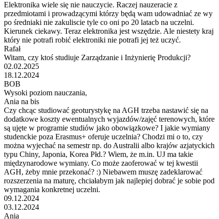
Elektronika wiele się nie nauczycie. Raczej nauzeracie z
przedmiotami i prowadzącymi którzy będą wam udowadniać ze wy
po średniaki nie zakuliscie tyle co oni po 20 latacb na uczelni.
Kierunek ciekawy. Teraz elektronika jest wszędzie. Ale niestety kraj
który nie potrafi robić elektroniki nie potrafi jej też uczyć.
Rafał
Witam, czy ktoś studiuje Zarządzanie i Inżynierię Produkcji?
02.02.2025
18.12.2024
BOB
Wysoki poziom nauczania,
Ania na bis
Czy chcąc studiować geoturystykę na AGH trzeba nastawić się na
dodatkowe koszty ewentualnych wyjazdów/zajęć terenowych, które
są ujęte w programie studiów jako obowiązkowe? I jakie wymiany
studenckie poza Erasmus+ oferuje uczelnia? Chodzi mi o to, czy
można wyjechać na semestr np. do Australii albo krajów azjatyckich
typu Chiny, Japonia, Korea Płd.? Wiem, że m.in. UJ ma takie
międzynarodowe wymiany. Co może zaoferować w tej kwestii
AGH, żeby mnie przekonać? :) Niebawem muszę zadeklarować
rozszerzenia na maturę, chciałabym jak najlepiej dobrać je sobie pod
wymagania konkretnej uczelni.
09.12.2024
03.12.2024
Ania