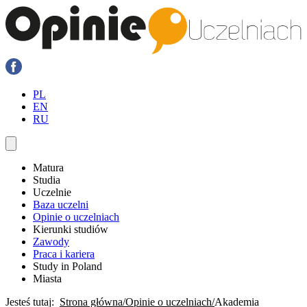
PL
EN
RU
Matura
Studia
Uczelnie
Baza uczelni
Opinie o uczelniach
Kierunki studiów
Zawody
Praca i kariera
Study in Poland
Miasta
Jesteś tutaj:
Strona główna
Opinie o uczelniach
Akademia