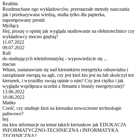
Realista
Rozdmuchane ego wykładowców, przestarzałe metody nauczania
jak i przekazywana wiedzą, studia tylko dla papierka,
napompowany prestiż
Myślący
Hej, proszę o opinię jak wygląda studiowanie na elektrotechnice czy
wykładowcy mocno gnębią?
11.07.2022
09.07.2022
Rafi
do studiujących teleinformatykę - wypowiedzcie się ...
macias
Witam, zastanawiam się nad kierunkiem energetyka odnawialna i
zarządzanie energią na agh, czy jest ktoś kto jest na lub skończył ten
kierunek, i wyraziłby swoją opinie o nim? Czy jest ciężko i jak
wygląda współpraca uczelni z firmami z branży energetycznej?
13.06.2022
10.06.2022
Matiks
Cześć, czy studiuje ktoś na kierunku nowoczesne technologie
paliwowe?
hej
ma ktos informacje na temat takich kierunkow jak EDUKACJA
INFORMATYCZNO-TECHNICZNA i INFORMATYKA
TECHNICZNA?