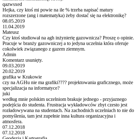
qazwsxed
Hejka, czy ktoś mi powie na ile % trzeba napisać matury
rozszerzone (ang i matematyka) żeby dostać się na elektronikę?
08.05.2019
11.04.2019
Mateusz
Czy ktoś studiował na agh inżynierię gazownicza? Proszę o opinie.
Pracuje w branży gazowniczej a to jedyna uczelnia która oferuje
cokolwiek związanego z gazem ziemnym.
Admin
Komentarz usunięty.
09.03.2019
20.02.2019
grafika w Krakowie
czy na AGHu nie ma grafiki???? projektowania graficznego, może
specjalizacja na informatyce?
juki
według mnie polskim uczelniom brakuje jednego - przyjaznego
podejścia do studenta. Frustracja wykładowców zbyt czesto jest
rozładowywana na studentach. Na zachodnich uczelniach to nie do
pomyślenia, tam jest zupełnie inna kultura organizacyjna i
atmosfera.
07.12.2018
07.12.2018
Geodezja i Kartografia