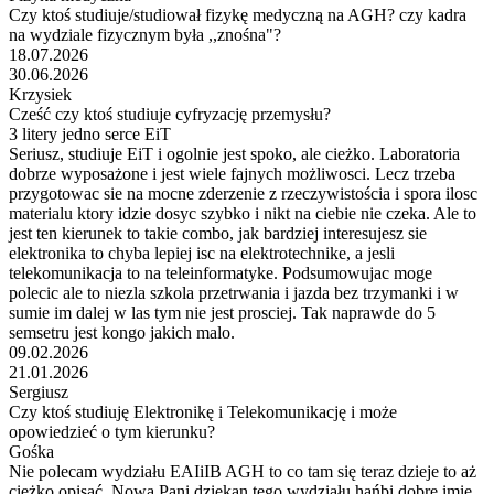
Czy ktoś studiuje/studiował fizykę medyczną na AGH? czy kadra
na wydziale fizycznym była ,,znośna"?
18.07.2026
30.06.2026
Krzysiek
Cześć czy ktoś studiuje cyfryzację przemysłu?
3 litery jedno serce EiT
Seriusz, studiuje EiT i ogolnie jest spoko, ale cieżko. Laboratoria
dobrze wyposażone i jest wiele fajnych możliwosci. Lecz trzeba
przygotowac sie na mocne zderzenie z rzeczywistościa i spora ilosc
materialu ktory idzie dosyc szybko i nikt na ciebie nie czeka. Ale to
jest ten kierunek to takie combo, jak bardziej interesujesz sie
elektronika to chyba lepiej isc na elektrotechnike, a jesli
telekomunikacja to na teleinformatyke. Podsumowujac moge
polecic ale to niezla szkola przetrwania i jazda bez trzymanki i w
sumie im dalej w las tym nie jest prosciej. Tak naprawde do 5
semsetru jest kongo jakich malo.
09.02.2026
21.01.2026
Sergiusz
Czy ktoś studiuję Elektronikę i Telekomunikację i może
opowiedzieć o tym kierunku?
Gośka
Nie polecam wydziału EAIiIB AGH to co tam się teraz dzieje to aż
ciężko opisać. Nowa Pani dziekan tego wydziału hańbi dobre imię