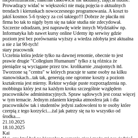
Prowadzący widać w większości nie mają pojęcia o aktualnych
trendach i kierunkach nowoczesnego programowania. A koszt to
jakiś kosmos 5-6 tysięcy za coś takiego!!! Dobrze że płaciła mi
firma bo tak to nigdy bym się na takie studia nie zdecydował.
Szczerze odradzam, jest naprawdę wiele innych Wydziałów np.
Informatyka lub nawet kursy online Udemy itp serwisy gdzie
poziom jest bez porównania wyższy a wiedza zdobyta jest aktualna
a nie z lat 90-tych!
stary pracownik
Uczelnia która jedzie tylko na dawnej renomie, obecnie to jest
prawie drugie "Collegium Humanum" tylko z tą różnica że
pieniądze są wyciągane przez tzw. krolikarnie ,znajomych itd.
Tworzone są "centra" w których pracuje te same osoby na kilku
stanowiskach...tak tak, generują one ogromne koszty a poziom
kształcenia jest mierny. Rektor wydaje puste rozporządzenia np.
mobbingu który jest na każdym kroku szczególnie względem
pracowników administracyjnych. Spraw sądowych jest coraz więcej
w tym temacie. Jednym zdaniem kiepska atmosfera jak i dla
pracowników tak i studentów jedyni zadowoleni to te osoby które
czerpią z tego korzyści....żal jak patrzy się na to wszystko od
środka....
21.10.2025
18.10.2025
Kai