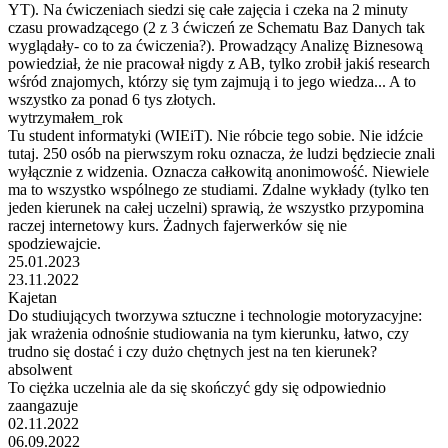
YT). Na ćwiczeniach siedzi się całe zajęcia i czeka na 2 minuty
czasu prowadzącego (2 z 3 ćwiczeń ze Schematu Baz Danych tak
wyglądały- co to za ćwiczenia?). Prowadzący Analizę Biznesową
powiedział, że nie pracował nigdy z AB, tylko zrobił jakiś research
wśród znajomych, którzy się tym zajmują i to jego wiedza... A to
wszystko za ponad 6 tys złotych.
wytrzymałem_rok
Tu student informatyki (WIEiT). Nie róbcie tego sobie. Nie idźcie
tutaj. 250 osób na pierwszym roku oznacza, że ludzi będziecie znali
wyłącznie z widzenia. Oznacza całkowitą anonimowość. Niewiele
ma to wszystko wspólnego ze studiami. Zdalne wykłady (tylko ten
jeden kierunek na całej uczelni) sprawią, że wszystko przypomina
raczej internetowy kurs. Żadnych fajerwerków się nie
spodziewajcie.
25.01.2023
23.11.2022
Kajetan
Do studiujących tworzywa sztuczne i technologie motoryzacyjne:
jak wrażenia odnośnie studiowania na tym kierunku, łatwo, czy
trudno się dostać i czy dużo chętnych jest na ten kierunek?
absolwent
To ciężka uczelnia ale da się skończyć gdy się odpowiednio
zaangazuje
02.11.2022
06.09.2022