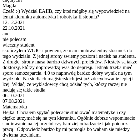
Magda
Cześć :-) Wydział EAIIB, czy ktoś mógłby się wypowiedzieć na
temat kierunku automatyka i robotyka II stopnia?
12.12.2021
22.10.2021
anc
nie polecam
wieczny student
skończyłem WGIG i powiem, że mam ambiwalentny stosunek do
tego wydziału. Z jednej strony świetny poziom i nacisk na studenta.
Z drugiej strony masa bardzo dziwnych projektów. Niestety są także
doktorzy, którzy doprowadzą was do depresji. Jednak trzeba mieć
sporo samozaparcia. 4.0 to naprawdę bardzo dobry wynik na tym
wydziale. Na studiach magisterskich jest już zdecydowanie lepiej i
lżej. Widać, że wykładowcy chcą odsiać tych, którzy raczej nie
nadają się takie studia.
06.10.2021
07.08.2021
Matematyka
Hejka. Chciałem spytać polecacie studiować matematyke i czy
ciężko utrzymać się na tym kierunku. Ogólnie dobrze wspominacie
studiowanie na tej uczelni czy bardziej odradzacie i jak potem z
pracą . Odpowiedz bardzo by mi pomogła bo waham sie miedzy
dwiema uczelniami