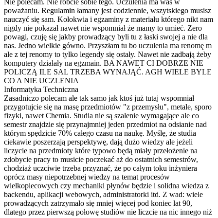
Nie polecam. Nie róbcie sobie tego. Uczulenia ma was w
poważaniu. Regulamin łamany jest codziennie, wszytskiego musisz
nauczyć się sam. Kolokwia i egzaminy z materiału którego nikt nam
nigdy nie pokazał nawet nie wspomniał że mamy to umieć. Zero
powagi, czuję się jakby prowadzący byli tu z łaski swojej a nie dla
nas. Jedno wielkie gówno. Przyszłam tu bo uczulenia ma renomę m
ale z tej renomy to tylko legendy się ostały. Nawet nie zadbają żeby
komputery działały na egzmain. BA NAWET CI DOBRZE NIE
POLICZĄ ILE SAL TRZEBA WYNAJĄĆ. AGH WIELE BYLE
CO A NIE UCZLENIA
Informatyka Techniczna
Zasadniczo polecam ale tak samo jak ktoś już tutaj wspomniał
przygotujcie się na masę przedmiotów "z przemysłu", metale, sporo
fizyki, nawet Chemia. Studia nie są szalenie wymagające ale co
semestr znajdzie się przynajmniej jeden przedmiot na odsianie nad
którym spędzicie 70% całego czasu na naukę. Myślę, że studia
ciekawie poszerzają perspektywę, dają dużo wiedzy ale jeżeli
liczycie na przedmioty które typowo będą miały przełożenie na
zdobycie pracy to musicie poczekać aż do ostatnich semestrów,
chodziaż uczciwie trzeba przyznać, że po całym toku inżyniera
oprócz masy niepotrzebnej wiedzy na temat procesów
wielkopiecowych czy mechaniki płynów będzie i solidna wiedza z
backendu, aplikacji webowych, administratorki itd. Z wad: wiele
prowadzących zatrzymało się mniej więcej pod koniec lat 90,
dlatego przez pierwszą połowę studiów nie liczcie na nic innego niż