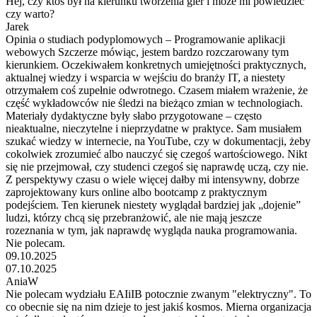
Hej, czy ktoś był na kierunku tworzenia gier i może mi powiedzieć
czy warto?
Jarek
Opinia o studiach podyplomowych – Programowanie aplikacji
webowych Szczerze mówiąc, jestem bardzo rozczarowany tym
kierunkiem. Oczekiwałem konkretnych umiejętności praktycznych,
aktualnej wiedzy i wsparcia w wejściu do branży IT, a niestety
otrzymałem coś zupełnie odwrotnego. Czasem miałem wrażenie, że
część wykładowców nie śledzi na bieżąco zmian w technologiach.
Materiały dydaktyczne były słabo przygotowane – często
nieaktualne, nieczytelne i nieprzydatne w praktyce. Sam musiałem
szukać wiedzy w internecie, na YouTube, czy w dokumentacji, żeby
cokolwiek zrozumieć albo nauczyć się czegoś wartościowego. Nikt
się nie przejmował, czy studenci czegoś się naprawdę uczą, czy nie.
Z perspektywy czasu o wiele więcej dałby mi intensywny, dobrze
zaprojektowany kurs online albo bootcamp z praktycznym
podejściem. Ten kierunek niestety wyglądał bardziej jak „dojenie”
ludzi, którzy chcą się przebranżowić, ale nie mają jeszcze
rozeznania w tym, jak naprawdę wygląda nauka programowania.
Nie polecam.
09.10.2025
07.10.2025
AniaW
Nie polecam wydziału EAIiIB potocznie zwanym "elektryczny". To
co obecnie się na nim dzieje to jest jakiś kosmos. Mierna organizacja