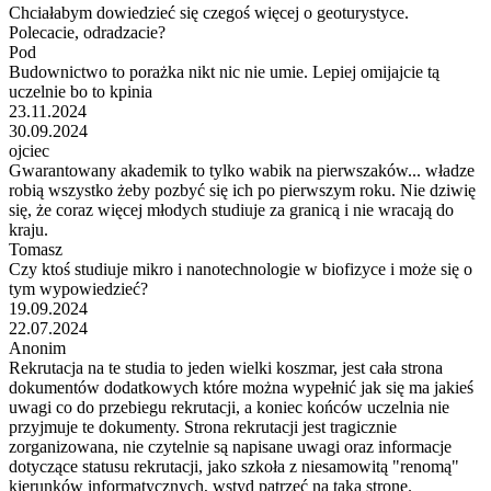
Chciałabym dowiedzieć się czegoś więcej o geoturystyce.
Polecacie, odradzacie?
Pod
Budownictwo to porażka nikt nic nie umie. Lepiej omijajcie tą
uczelnie bo to kpinia
23.11.2024
30.09.2024
ojciec
Gwarantowany akademik to tylko wabik na pierwszaków... władze
robią wszystko żeby pozbyć się ich po pierwszym roku. Nie dziwię
się, że coraz więcej młodych studiuje za granicą i nie wracają do
kraju.
Tomasz
Czy ktoś studiuje mikro i nanotechnologie w biofizyce i może się o
tym wypowiedzieć?
19.09.2024
22.07.2024
Anonim
Rekrutacja na te studia to jeden wielki koszmar, jest cała strona
dokumentów dodatkowych które można wypełnić jak się ma jakieś
uwagi co do przebiegu rekrutacji, a koniec końców uczelnia nie
przyjmuje te dokumenty. Strona rekrutacji jest tragicznie
zorganizowana, nie czytelnie są napisane uwagi oraz informacje
dotyczące statusu rekrutacji, jako szkoła z niesamowitą "renomą"
kierunków informatycznych, wstyd patrzeć na taką stronę.