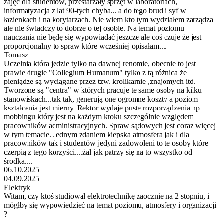
zajęć dla studentów, przestarzały sprzęt w laboratoriach,
informatyzacja z lat 90-tych chyba... a do tego brud i syf w
łazienkach i na korytarzach. Nie wiem kto tym wydziałem zarządza
ale nie świadczy to dobrze o tej osobie. Na temat poziomu
nauczania nie będę się wypowiadać jeszcze ale coś czuje że jest
proporcjonalny to spraw które wcześniej opisałam....
Tomasz
Uczelnia która jedzie tylko na dawnej renomie, obecnie to jest
prawie drugie "Collegium Humanum" tylko z tą różnica że
pieniądze są wyciągane przez tzw. krolikarnie ,znajomych itd.
Tworzone są "centra" w których pracuje te same osoby na kilku
stanowiskach...tak tak, generują one ogromne koszty a poziom
kształcenia jest mierny. Rektor wydaje puste rozporządzenia np.
mobbingu który jest na każdym kroku szczególnie względem
pracowników administracyjnych. Spraw sądowych jest coraz więcej
w tym temacie. Jednym zdaniem kiepska atmosfera jak i dla
pracowników tak i studentów jedyni zadowoleni to te osoby które
czerpią z tego korzyści....żal jak patrzy się na to wszystko od
środka....
06.10.2025
04.09.2025
Elektryk
Witam, czy ktoś studiował elektrotechnikę zaocznie na 2 stopniu, i
mógłby się wypowiedzieć na temat poziomu, atmosfery i organizacji
?