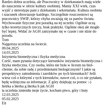
Bardzo dobra uczelnia, ale Pracownicy w dziekanatach mają wiele
do nauczenia w sferze kultury osobistej. Mamy XXI wiek, czas
wyjść z stereotypu pani z dziekanatu i sekretariatu. Kultura osobista
i szacunek obowiazuje każdego. Szczególnie roszczeniowi są
pracownicy SWIF, którzy chyba uważają się za panów świata.
Wychowanie fizyczne jest porażką na tej uczelni. Ogólnie uczą
tylko teoretycznych rzeczy, brak praktyki. Ogólnie okej ale mogło
być lepiej. Widać że AGH zatrzymało się w czasie i nie idzie do
przodu.
Tom
Najgorsza uczelnia na świecie.
09.04.2025
14.03.2025
Inżynieria biomedyczna i fizyka medyczna
Cześć, mam pytania dotyczące kierunków inżynieria biomedyczna i
fizyka medyczna. Czy osoba, która nie była w liceum na biol-
chemie, da sobie radę z przedmiotami biologicznymi? I jakie są
perspektywy zatrudnienia i zarobków po tych kierunkach? Jeśli
wiesz coś o którymś z tych kierunków, nawet coś, o co nie pytałam,
będę wdzięczna za informacje. Z góry dziękuję za pomoc :-)
lietrka a literka g literka h jak AGH
ta uczelnia zmieniła moje życie, kocham piwo, góry i huty
12.03.2025
05.02.2025
Eit