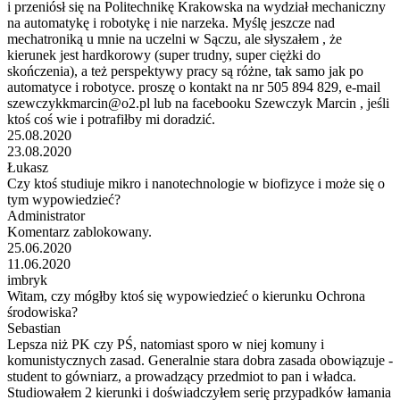
i przeniósł się na Politechnikę Krakowska na wydział mechaniczny
na automatykę i robotykę i nie narzeka. Myślę jeszcze nad
mechatroniką u mnie na uczelni w Sączu, ale słyszałem , że
kierunek jest hardkorowy (super trudny, super ciężki do
skończenia), a też perspektywy pracy są różne, tak samo jak po
automatyce i robotyce. proszę o kontakt na nr 505 894 829, e-mail
szewczykkmarcin@o2.pl lub na facebooku Szewczyk Marcin , jeśli
ktoś coś wie i potrafiłby mi doradzić.
25.08.2020
23.08.2020
Łukasz
Czy ktoś studiuje mikro i nanotechnologie w biofizyce i może się o
tym wypowiedzieć?
Administrator
Komentarz zablokowany.
25.06.2020
11.06.2020
imbryk
Witam, czy mógłby ktoś się wypowiedzieć o kierunku Ochrona
środowiska?
Sebastian
Lepsza niż PK czy PŚ, natomiast sporo w niej komuny i
komunistycznych zasad. Generalnie stara dobra zasada obowiązuje -
student to gówniarz, a prowadzący przedmiot to pan i władca.
Studiowałem 2 kierunki i doświadczyłem serię przypadków łamania