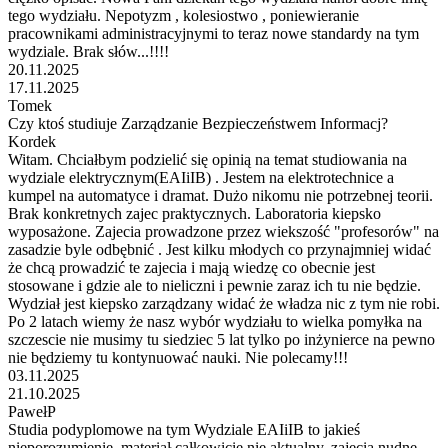
tego wydziału. Nepotyzm , kolesiostwo , poniewieranie
pracownikami administracyjnymi to teraz nowe standardy na tym
wydziale. Brak słów...!!!!
20.11.2025
17.11.2025
Tomek
Czy ktoś studiuje Zarządzanie Bezpieczeństwem Informacj?
Kordek
Witam. Chciałbym podzielić się opinią na temat studiowania na
wydziale elektrycznym(EAIiIB) . Jestem na elektrotechnice a
kumpel na automatyce i dramat. Dużo nikomu nie potrzebnej teorii.
Brak konkretnych zajec praktycznych. Laboratoria kiepsko
wyposażone. Zajecia prowadzone przez wiekszość "profesorów" na
zasadzie byle odbębnić . Jest kilku młodych co przynajmniej widać
że chcą prowadzić te zajecia i mają wiedzę co obecnie jest
stosowane i gdzie ale to nieliczni i pewnie zaraz ich tu nie będzie.
Wydział jest kiepsko zarządzany widać że władza nic z tym nie robi.
Po 2 latach wiemy że nasz wybór wydziału to wielka pomyłka na
szczescie nie musimy tu siedziec 5 lat tylko po inżynierce na pewno
nie będziemy tu kontynuować nauki. Nie polecamy!!!
03.11.2025
21.10.2025
PawełP
Studia podyplomowe na tym Wydziale EAIiIB to jakieś
nieporozumienie, materiał całkowicie nie aktualny, zajęcia nudne.