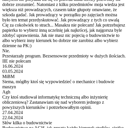
dobrze zrozumieć. Natomiast z kilku przedmiotów moja wiedza jest
większa niż prowadzących, czasem takie głupoty omawiane, że
szkoda gadać. Jak prowadzący w porządku po zajęciach można
było ten temat przedyskutować. Jak prowadzący z tych co uwalą
Cię za cokolwiek to strach... Masakra nie polecam! Jak potrzebujesz
papierka to wybierz inną uczelnię jak najkrócej, jak najgorsza byle
zdobyć uprawnienia. Jak nie masz nic pojecią o budownictwie to
albo wybierz inny kierunek bo dobrze nie zarobisz albo wybierz
dzienne na PK:)
Nie.
Przestarzały program. Bezsensowne przedmioty w dużych ilościach.
IIE nie polecam
16.06.2024
03.05.2024
MiBM
Siema, mógłby ktoś się wypowiedzieć o mechanice i budowie
maszyn
Agh
Czy ktoś studiował informatykę techniczną albo inżynierię
obliczeniową? Zastanawiam się nad wyborem jednego z
powyższych kierunków i potrzebowałbym opinii.
27.04.2024
22.04.2024
Słów kilka o budownictwie
Budownictwo na AGH, jak zresztą każdy kierunek studiów, ciężko