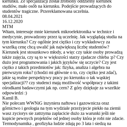
kierunku. Ze specjalizacji został zrobiony oddzielny kierunek
studiów, mało osób na kierunku. Podejście prowadzących do
studentów tragiczne. Przereklamowana uczelnia.
08.04.2021
16.12.2020
MTM
Witam, interesuje mnie kierunek mikroelektronika w technice i
medycynie, prowadzony przez tą uczelnię. Jak wyglądają studia na
tym kierunku? Czy ogólnie jest ciężko i czy wykładowcy za
wszelką cenę chcą uwalić jak największą liczbę studentów?
Kierunek jest stosunkowo młody, a więc czy takie osoby prowadzą
także zajęcia, czy są to w większości starzy zjadacze chleba :p? Czy
dużo jest programowania i jakich języków się uczycie? Czy jest
ciężko z takich przedmiotów jak: fizyka, analiza i algebra na
pierwszym roku? (chodzi mi głównie o to, czy ciężko jest zdać),
jakie są realne perspektywy pracy po kierunku o tak wąskiej
specjalizacji?? czy studenci mają możliwość współpracy z takimi
ośrodkami badawczymi jak np. cern? Z góry dziękuje za wszelkie
odpowiedzi :)
Kamil B.
Nie polecam WWNiG inzyniera naftowa i gazownicza oraz
górnictwo i geologia na tym wydziale przeżyjecie piekło na ziemii
wasz zyciorys sie zatrzyma zaplacicie dużo za warunki jeśli nie
kupicie pewnych projektów od jednej osoby która je robi nie zdacie.
Termodynamika , geofizyka ludzie zdają po 3 lata i siedzą na