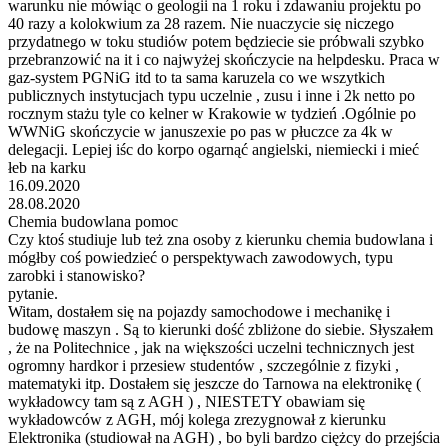
warunku nie mówiąc o geologii na 1 roku i zdawaniu projektu po
40 razy a kolokwium za 28 razem. Nie nuaczycie się niczego
przydatnego w toku studiów potem będziecie sie próbwali szybko
przebranzowić na it i co najwyżej skończycie na helpdesku. Praca w
gaz-system PGNiG itd to ta sama karuzela co we wszytkich
publicznych instytucjach typu uczelnie , zusu i inne i 2k netto po
rocznym stażu tyle co kelner w Krakowie w tydzień .Ogólnie po
WWNiG skończycie w januszexie po pas w płuczce za 4k w
delegacji. Lepiej iśc do korpo ogarnąć angielski, niemiecki i mieć
łeb na karku
16.09.2020
28.08.2020
Chemia budowlana pomoc
Czy ktoś studiuje lub też zna osoby z kierunku chemia budowlana i
mógłby coś powiedzieć o perspektywach zawodowych, typu
zarobki i stanowisko?
pytanie.
Witam, dostałem się na pojazdy samochodowe i mechanikę i
budowę maszyn . Są to kierunki dość zbliżone do siebie. Słyszałem
, że na Politechnice , jak na większości uczelni technicznych jest
ogromny hardkor i przesiew studentów , szczególnie z fizyki ,
matematyki itp. Dostałem się jeszcze do Tarnowa na elektronikę (
wykładowcy tam są z AGH ) , NIESTETY obawiam się
wykładowców z AGH, mój kolega zrezygnował z kierunku
Elektronika (studiował na AGH) , bo byli bardzo ciężcy do przejścia