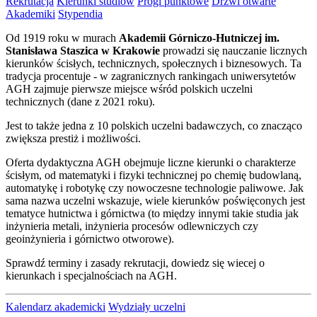
Rekrutacja
Kierunki studiów
Progi punktowe
Drzwi otwarte
Akademiki
Stypendia
Od 1919 roku w murach
Akademii Górniczo-Hutniczej im.
Stanisława Staszica w Krakowie
prowadzi się nauczanie licznych
kierunków ścisłych, technicznych, społecznych i biznesowych. Ta
tradycja procentuje - w zagranicznych rankingach uniwersytetów
AGH zajmuje pierwsze miejsce wśród polskich uczelni
technicznych (dane z 2021 roku).
Jest to także jedna z 10 polskich uczelni badawczych, co znacząco
zwiększa prestiż i możliwości.
Oferta dydaktyczna AGH obejmuje liczne kierunki o charakterze
ścisłym, od matematyki i fizyki technicznej po chemię budowlaną,
automatykę i robotykę czy nowoczesne technologie paliwowe. Jak
sama nazwa uczelni wskazuje, wiele kierunków poświęconych jest
tematyce hutnictwa i górnictwa (to między innymi takie studia jak
inżynieria metali, inżynieria procesów odlewniczych czy
geoinżynieria i górnictwo otworowe).
Sprawdź terminy i zasady rekrutacji, dowiedz się wiecej o
kierunkach i specjalnościach na AGH.
Kalendarz akademicki
Wydziały uczelni