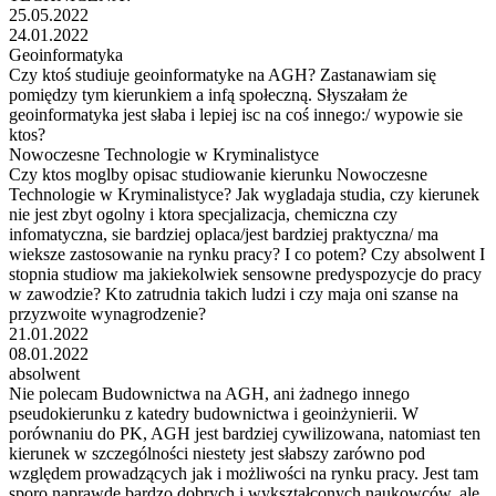
25.05.2022
24.01.2022
Geoinformatyka
Czy ktoś studiuje geoinformatyke na AGH? Zastanawiam się
pomiędzy tym kierunkiem a infą społeczną. Słyszałam że
geoinformatyka jest słaba i lepiej isc na coś innego:/ wypowie sie
ktos?
Nowoczesne Technologie w Kryminalistyce
Czy ktos moglby opisac studiowanie kierunku Nowoczesne
Technologie w Kryminalistyce? Jak wygladaja studia, czy kierunek
nie jest zbyt ogolny i ktora specjalizacja, chemiczna czy
infomatyczna, sie bardziej oplaca/jest bardziej praktyczna/ ma
wieksze zastosowanie na rynku pracy? I co potem? Czy absolwent I
stopnia studiow ma jakiekolwiek sensowne predyspozycje do pracy
w zawodzie? Kto zatrudnia takich ludzi i czy maja oni szanse na
przyzwoite wynagrodzenie?
21.01.2022
08.01.2022
absolwent
Nie polecam Budownictwa na AGH, ani żadnego innego
pseudokierunku z katedry budownictwa i geoinżynierii. W
porównaniu do PK, AGH jest bardziej cywilizowana, natomiast ten
kierunek w szczególności niestety jest słabszy zarówno pod
względem prowadzących jak i możliwości na rynku pracy. Jest tam
sporo naprawdę bardzo dobrych i wykształconych naukowców, ale