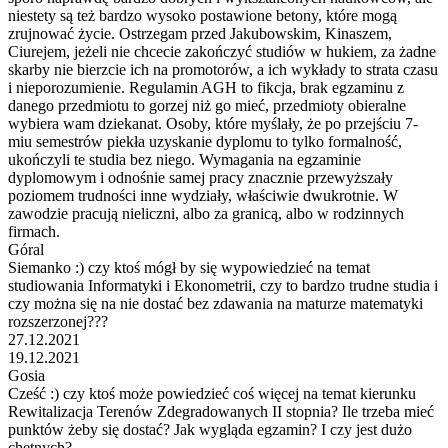
niestety są też bardzo wysoko postawione betony, które mogą
zrujnować życie. Ostrzegam przed Jakubowskim, Kinaszem,
Ciurejem, jeżeli nie chcecie zakończyć studiów w hukiem, za żadne
skarby nie bierzcie ich na promotorów, a ich wykłady to strata czasu
i nieporozumienie. Regulamin AGH to fikcja, brak egzaminu z
danego przedmiotu to gorzej niż go mieć, przedmioty obieralne
wybiera wam dziekanat. Osoby, które myślały, że po przejściu 7-
miu semestrów piekła uzyskanie dyplomu to tylko formalność,
ukończyli te studia bez niego. Wymagania na egzaminie
dyplomowym i odnośnie samej pracy znacznie przewyższały
poziomem trudności inne wydziały, właściwie dwukrotnie. W
zawodzie pracują nieliczni, albo za granicą, albo w rodzinnych
firmach.
Góral
Siemanko :) czy ktoś mógł by się wypowiedzieć na temat
studiowania Informatyki i Ekonometrii, czy to bardzo trudne studia i
czy można się na nie dostać bez zdawania na maturze matematyki
rozszerzonej???
27.12.2021
19.12.2021
Gosia
Cześć :) czy ktoś może powiedzieć coś więcej na temat kierunku
Rewitalizacja Terenów Zdegradowanych II stopnia? Ile trzeba mieć
punktów żeby się dostać? Jak wygląda egzamin? I czy jest dużo
chętnych?