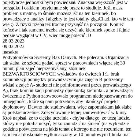
pojedyncze jednostki bym powiedział. Znaczna większość jest w
porządku i całkiem przyjemnie się przez to studiuje. Jeśli masz
problem z matmą, to śmiało możesz iść na ten kierunek, bo
prowadzący z analizy i algebry to jest totalny gigaChad, kto wie ten
wie ;). Z fizyki trzeba też trochę przysiąść na początku. Koniec
końców i tak samemu trzeba się uczyć, ale kierunek spoko i fajnie
będzie wyglądał w CV, więc mogę polecić :D
28.03.2023
09.03.2023
masakra
Podyplomówka Systemy Baz Danych. Nie polecam. Organizacja
tak słaba, że szkoda gadać, sprzęt w pracowniach włącza się 30
minut, plan zajęć nieprzemyślany, stosunek
BEZWARTOŚCIOWYCH wykładów do ćwiczeń 1:1, brak
komunikacji pomiędzy prowadzącymi (na zajęcia B potrzebny
wkład z zajęć A- studenci nie poinformowani przez prowadzącego
A), brak komunikacji pomiędzy opiekunką kierunku, a prowadzącą
ćwiczenia z Python zaowocowało programem niedopasowanym do
umiejętności, które są nam potrzebne, aby ukończyć projekt
dyplomowy. Dawno nie studiowałam, więc zapomniałam jak słabe
są polskie uczelnie. Zdecydowanie lepiej zainwestować w kursy.
Ktoś napisał, że to ciężka uczelnia - chyba dlatego, że uczą ludzie,
którzy nie potrafią uczyć, tylko zanudzić na śmierć (na wykładzie
godzina poświęcona na jakiś temat z którego nic nie rozumiem, ten
sam temat doskonale wytłumaczony w 10 minutowym filmiku na