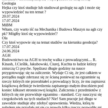
Geologia
Hejka czy ktoś studiuje lub studiował geologię na agh i może się
wypowiedzieć na ten temat ?
20.07.2024
17.07.2024
MiBM
Witam, czy warto iść na Mechanika i Budowa Maszyn na agh czy
pk? Mógłby ktoś się wypowiedzieć?
Ola
Czy ktoś wypowie się na temat studiów na kierunku geodezja?
17.07.2024
24.06.2024
AGH
Budownictwo na AGH to trochę walka z prowadzącymi.... R.
Kinash, J.Cieślik, Jakubowski, Ciurej, Kuchta to ludzie którzy
zniszczą Ci psyche. Spędzasz długie godziny na nauce
przygotowując się na zaliczenie. Wydaje Ci się, że jest całkiem w
porządku nagle zderzasz się ze ścianą ponieważ na egzaminie są
rzeczy których nie przerabiałeś a prowadzący liczy, że mu zapiszesz
książkową definicje twierdzenia zapisanego małym druczkiem pod
koniec kilkuset stronnicowej książki. Zaliczenia z przedmiotów z
których się nie przewiduje egzaminu - standard. Czy nauczysz się
czegokolwiek na tych studiach? Nie! Sam pracuje już długo w
zawodzie studiuje aby zdobyć uprawnienia. Wiedza, którą tu
nabyłem nie przydała mi się co prawda kilka rzeczy pozwoliły mi