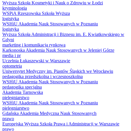
Wyższa Szkoła Kosmetyki i Nauk o Zdrowiu w Łodzi
kryminologia
WSPiA Rzeszowska Szkoła Wyższa
logistyka
WSHiU Akademia Nauk Stosowanych w Poznaniu
logistyka
Wyższa Szkoła Administracji i Biznesu im. E. Kwiatkowskiego w
Gdyni
marketing i komunikacja rynkowa
Karkonoska Akademia Nauk Stosowanych w Jeleniej Górze
media i pr
Uczelnia Łukaszewski w Warszawie
optometria
Uniwersytet Medyczny im. Piastów Śląskich we Wrocławiu
pedagogika przedszkolna i wczesnoszkolna
WSHiU Akademia Nauk Stosowanych w Poznaniu
pedagogika specjalna
Akademia Tarnowska
pielęgniarstwo
WSHiU Akademia Nauk Stosowanych w Poznaniu
pielęgniarstwo
Gdańska Akademia Medyczna Nauk Stosowanych
prawo
Europejska Wyższa Szkoła Prawa i Administracji w Warszawie
prawo