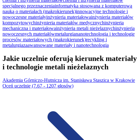
chemia i inżynieria materiałów
chemia i inżynie­ria ma­teriałów
specjal­nego prze­zna­cze­nia
informatyka stosowana z komputerową
nauką o materiałach (makrokierunek)
innowacyjne technologie i
nowoczesne materiały
inżynieria materiałowa
inżynieria materiałów
kompozytowych
inżynieria materiałów medycznych
inżynieria
mechaniczna i materiałowa
inżynieria metali nieżelaznych
inżynieria
nowoczesnych materiałów
metalurgia
nanotechnologia i technologie
procesów materiałowych (makrokierunek)
recykling i
metalurgia
zaawansowane materiały i nanotechnologia
Jakie uczelnie oferują kierunek materiały
i technologie metali nieżelaznych
Akademia Górniczo-Hutnicza im. Stanisława Staszica w Krakowie
Oceń uczelnię (7.67 - 1207 głosów)