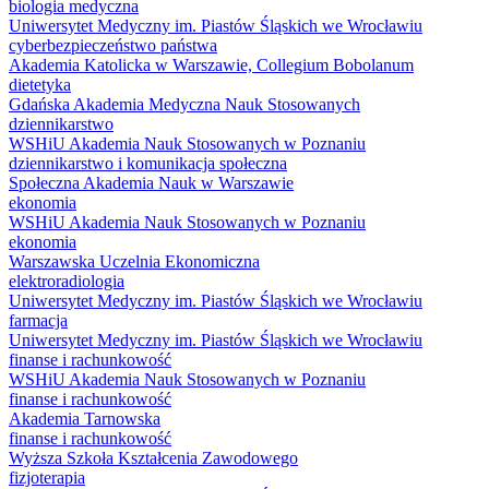
biologia medyczna
Uniwersytet Medyczny im. Piastów Śląskich we Wrocławiu
cyberbezpieczeństwo państwa
Akademia Katolicka w Warszawie, Collegium Bobolanum
dietetyka
Gdańska Akademia Medyczna Nauk Stosowanych
dziennikarstwo
WSHiU Akademia Nauk Stosowanych w Poznaniu
dziennikarstwo i komunikacja społeczna
Społeczna Akademia Nauk w Warszawie
ekonomia
WSHiU Akademia Nauk Stosowanych w Poznaniu
ekonomia
Warszawska Uczelnia Ekonomiczna
elektroradiologia
Uniwersytet Medyczny im. Piastów Śląskich we Wrocławiu
farmacja
Uniwersytet Medyczny im. Piastów Śląskich we Wrocławiu
finanse i rachunkowość
WSHiU Akademia Nauk Stosowanych w Poznaniu
finanse i rachunkowość
Akademia Tarnowska
finanse i rachunkowość
Wyższa Szkoła Kształcenia Zawodowego
fizjoterapia