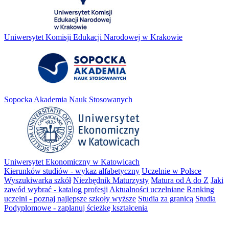
Uniwersytet Komisji Edukacji Narodowej w Krakowie
Sopocka Akademia Nauk Stosowanych
Uniwersytet Ekonomiczny w Katowicach
Kierunków studiów - wykaz alfabetyczny
Uczelnie w Polsce
Wyszukiwarka szkół
Niezbędnik Maturzysty
Matura od A do Z
Jaki
zawód wybrać - katalog profesji
Aktualności uczelniane
Ranking
uczelni - poznaj najlepsze szkoły wyższe
Studia za granicą
Studia
Podyplomowe - zaplanuj ścieżkę kształcenia