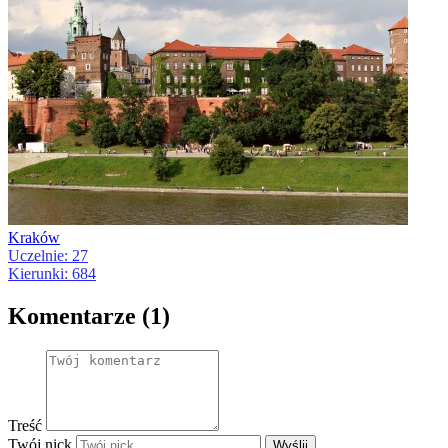
Kraków
Uczelnie: 27
Kierunki: 684
Komentarze (1)
Treść
Twój nick
Wyślij