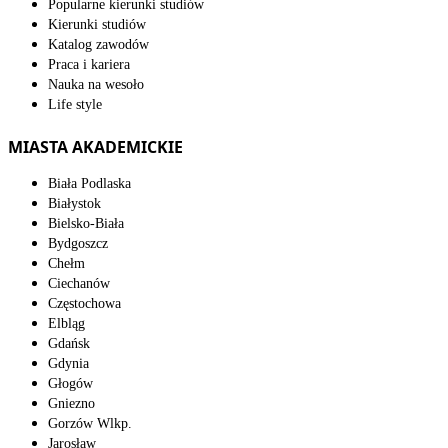
Popularne kierunki studiów
Kierunki studiów
Katalog zawodów
Praca i kariera
Nauka na wesoło
Life style
MIASTA AKADEMICKIE
Biała Podlaska
Białystok
Bielsko-Biała
Bydgoszcz
Chełm
Ciechanów
Częstochowa
Elbląg
Gdańsk
Gdynia
Głogów
Gniezno
Gorzów Wlkp.
Jarosław