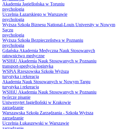
Akademia Jagiellońska w Toruniu
psychologia
Uczelnia Łazarskiego w Warszawie
psychologia
Wyższa Szkoła Biznesu National-Louis University w Nowym
Sączu
psychologia
Wyższa Szkoła Bezpieczeństwa w Poznaniu
psychologia
Gdańska Akademia Medyczna Nauk Stosowanych
ratownictwo medyczne
WSHiU Akademia Nauk Stosowanych w Poznaniu
transport-spedycja-logistyka
WSPiA Rzeszowska Szkoła Wyższa
turystyka i rekreacja
Akademia Nauk Stosowanych w Nowym Targu
turystyka i rekreacja
WSHiU Akademia Nauk Stosowanych w Poznaniu
twórcze pisanie
Uniwersytet Jagielloński w Krakowie
zarządzanie
Warszawska Szkoła Zarządzania - Szkoła Wyższa
zarządzanie
Uczelnia Łukaszewski w Warszawie
zarządzanie