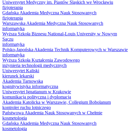
Uniwersytet Medyczny im. Piastów Śląskich we Wrocławiu
fizjoterapia
Gdańska Akademia Medyczna Nauk Stosowanych
fizjoterapia
Warszawska Akademia Medyczna Nauk Stosowanych
informatyka
Wyższa Szkoła Biznesu National-Louis University w Nowym
Sączu
informatyka
Polsko-Japońska Akademia Technik Komputerowych w Warszawie
informatyka
Wyższa Szkoła Kształcenia Zawodowego
inżynieria technologii medycznych
Uniwersytet Kaliski
kierunek lekarski
Akademia Tarnowska
kognitywistyka informatyczna
Uniwersytet Ignatianum w Krakowie
komunikacja polityczna i dyplomacja
Akademia Katolicka w Warszawie, Collegium Bobolanum
kontroler ruchu lotniczego
Państwowa Akademia Nauk Stosowanych w Chełmie
kosmetologia
Gdańska Akademia Medyczna Nauk Stosowanych
kosmetologia