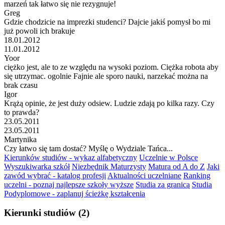
marzeń tak łatwo się nie rezygnuje!
Greg
Gdzie chodzicie na imprezki studenci? Dajcie jakiś pomysł bo mi
już powoli ich brakuje
18.01.2012
11.01.2012
Yoor
ciężko jest, ale to ze względu na wysoki poziom. Ciężka robota aby
się utrzymac. ogolnie Fajnie ale sporo nauki, narzekać można na
brak czasu
Igor
Krążą opinie, że jest duży odsiew. Ludzie zdają po kilka razy. Czy
to prawda?
23.05.2011
23.05.2011
Martynika
Czy łatwo się tam dostać? Myślę o Wydziale Tańca...
Kierunków studiów - wykaz alfabetyczny
Uczelnie w Polsce
Wyszukiwarka szkół
Niezbędnik Maturzysty
Matura od A do Z
Jaki
zawód wybrać - katalog profesji
Aktualności uczelniane
Ranking
uczelni - poznaj najlepsze szkoły wyższe
Studia za granicą
Studia
Podyplomowe - zaplanuj ścieżkę kształcenia
Kierunki studiów (2)