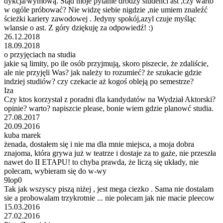
dykcja/wymową. Stąd moje pytanie drodzy studenci ast ,czy warto
w ogóle próbować? Nie widzę siebie nigdzie ,nie umiem znaleźć
ścieżki kariery zawodowej . Jedyny spokój,azyl czuje myśląc
wlansie o ast. Z góry dziękuję za odpowiedź! :)
26.12.2018
18.09.2018
o przyjęciach na studia
jakie są limity, po ile osób przyjmują, skoro piszecie, że zdaliście,
ale nie przyjęli Was? jak należy to rozumieć? że szukacie gdzie
indziej studiów? czy czekacie aż kogoś obleją po semestrze?
Iza
Czy ktos korzystał z poradni dla kandydatów na Wydział Aktorski?
opinie? warto? napiszcie please, bonie wiem gdzie planowć studia.
27.08.2017
20.09.2016
kuba marek
żenada, dostałem się i nie ma dla mnie miejsca, a moja dobra
znajoma, która grywa już w teatrze i dostaje za to gaże, nie przeszła
nawet do II ETAPU! to chyba prawda, że liczą się układy, nie
polecam, wybieram się do w-wy
9lop0
Tak jak wszyscy piszą niżej , jest mega ciezko . Sama nie dostalam
sie a probowalam trzykrotnie ... nie polecam jak nie macie pleecow
15.03.2016
27.02.2016