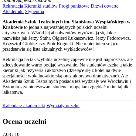
dznaucz@pwst.krakow.pl
Rekrutacja
Kierunki studiów
Progi punktowe
Drzwi otwarte
Akademiki
Stypendia
Akademia Sztuk Teatralnych im. Stanisława Wyspiańskiego w
Krakowie
to jedna z najważniejszych polskich uczelni
artystycznych. Wśród jej absolwentów wyróżniają się takie
nazwiska jak Jerzy Stuhr, Olgierd Łukaszewicz, Jerzy Fedorowicz,
Krzysztof Globisz czy Piotr Rogucki. Nie mniej interesująco
przedstawia się lista aktualnych wykładowców!
Rekrutacja na tak wybitną uczelnię zapewne nie jest najprostsza, ale
zdecydowanie warto podjąć wyzwanie. Na studentów czekają takie
kierunki jak reżyseria i aktorstwo (dzielące się z kolei na dwie
specjalności: wokalno-aktorską oraz aktorstwo dramatyczne). Ale
Akademia Sztuk Teatralnych posiada też wydziały we Wrocławiu i
Bytomiu - zainteresowani studenci mogą tam zgłębiać m.in. tajniki
lalkarstwa.
Kalendarz akademicki
Wydziały uczelni
Ocena uczelni
7.03
/ 10