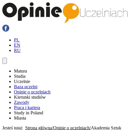
PL
EN
RU
Matura
Studia
Uczelnie
Baza uczelni
Opinie o uczelniach
Kierunki studiów
Zawody
Praca i kariera
Study in Poland
Miasta
Jesteś tutaj:
Strona główna
Opinie o uczelniach
Akademia Sztuk