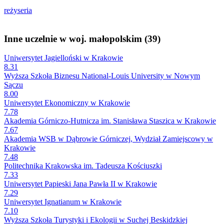
reżyseria
Inne uczelnie w woj. małopolskim (39)
Uniwersytet Jagielloński w Krakowie
8.31
Wyższa Szkoła Biznesu National-Louis University w Nowym
Sączu
8.00
Uniwersytet Ekonomiczny w Krakowie
7.78
Akademia Górniczo-Hutnicza im. Stanisława Staszica w Krakowie
7.67
Akademia WSB w Dąbrowie Górniczej, Wydział Zamiejscowy w
Krakowie
7.48
Politechnika Krakowska im. Tadeusza Kościuszki
7.33
Uniwersytet Papieski Jana Pawła II w Krakowie
7.29
Uniwersytet Ignatianum w Krakowie
7.10
Wyższa Szkoła Turystyki i Ekologii w Suchej Beskidzkiej