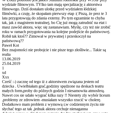
wydziale filmowym. TYlko tam mają specjalizację z aktorstwa
filmowego. Dziś dostałam ulotkę przed wydziałem łódzkiej
filmówki, a czuję, że skopałam pierwszy etap :( Piszą, że prez te 3
lata przygotowują do zdania externy. Po tym egzaminie to chyba
tak, jak z magistrem teatralnej, bo Cię już mogą zatrudnić na etat i
masz zawód aktora, więc się zastanawiam. Myślę, czy też nie zrobić
roku w ramach przygotowania na kolejne podejście do państwowej.
Robił tak ktoś?? Zimował w prywatnej i przeskoczył na
państwową??
Paweł Kot
Bez znajomości nie probojcie i nie pisze tego złośliwie... Takie są
realia
13.06.2019
25.04.2019
1
xd
Xxx
Cześć :-) zacznę od tego iż z aktorstwem związana jestem od
dziecka . Uwielbiałam grać,godziny spędzone na deskach teatru
małych form,proby do późnych godzin I niesamowita atmosferą.
Nawet cos sie udało wygrać kilka razy !! Niestety zly wybór liceum
,problemy ze zdrowiem -musiałam wszystko rzucić w cholerę.
Dodatkowo mam problem z wymową r,w codziennym życiu nie
słychać tego az tak ,jednak aktora cechuje nienaganna