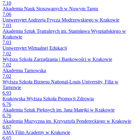
7.10
Akademia Nauk Stosowanych w Nowym Targu
7.06
Uniwersytet Andrzeja Frycza Modrzewskiego w Krakowie
7.03
Akademia Sztuk Teatralnych im. Stanisława Wyspiańskiego w
Krakowie
7.03
Uniwersytet Wirtualnej Edukacji
7.02
Wyższa Szkoła Zarządzania i Bankowości w Krakowie
7.02
Akademia Tarnowska
7.02
Wyższa Szkoła Biznesu National-Louis University, Filia w
Tarnowie
6.93
Krakowska Wyższa Szkoła Promocji Zdrowia
6.76
Akademia Sztuk Pięknych im. Jana Matejki w Krakowie
6.76
Akademia Muzyczna im. Krzysztofa Pendereckiego w Krakowie
6.67
AMA Film Academy w Krakowie
6.65