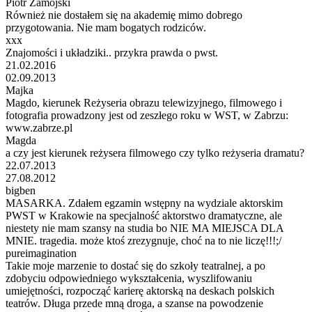
Piotr Zamojski
Również nie dostałem się na akademię mimo dobrego
przygotowania. Nie mam bogatych rodziców.
xxx
Znajomości i układziki.. przykra prawda o pwst.
21.02.2016
02.09.2013
Majka
Magdo, kierunek Reżyseria obrazu telewizyjnego, filmowego i
fotografia prowadzony jest od zeszłego roku w WST, w Zabrzu:
www.zabrze.pl
Magda
a czy jest kierunek reżysera filmowego czy tylko reżyseria dramatu?
22.07.2013
27.08.2012
bigben
MASARKA. Zdałem egzamin wstępny na wydziale aktorskim
PWST w Krakowie na specjalność aktorstwo dramatyczne, ale
niestety nie mam szansy na studia bo NIE MA MIEJSCA DLA
MNIE. tragedia. może ktoś zrezygnuje, choć na to nie liczę!!!;/
pureimagination
Takie moje marzenie to dostać się do szkoły teatralnej, a po
zdobyciu odpowiedniego wykształcenia, wyszlifowaniu
umiejętności, rozpocząć karierę aktorską na deskach polskich
teatrów. Długa przede mną droga, a szanse na powodzenie