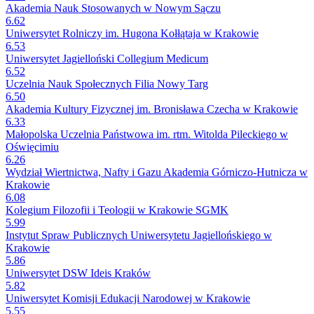
Akademia Nauk Stosowanych w Nowym Sączu
6.62
Uniwersytet Rolniczy im. Hugona Kołłątaja w Krakowie
6.53
Uniwersytet Jagielloński Collegium Medicum
6.52
Uczelnia Nauk Społecznych Filia Nowy Targ
6.50
Akademia Kultury Fizycznej im. Bronisława Czecha w Krakowie
6.33
Małopolska Uczelnia Państwowa im. rtm. Witolda Pileckiego w
Oświęcimiu
6.26
Wydział Wiertnictwa, Nafty i Gazu Akademia Górniczo-Hutnicza w
Krakowie
6.08
Kolegium Filozofii i Teologii w Krakowie SGMK
5.99
Instytut Spraw Publicznych Uniwersytetu Jagiellońskiego w
Krakowie
5.86
Uniwersytet DSW Ideis Kraków
5.82
Uniwersytet Komisji Edukacji Narodowej w Krakowie
5.55