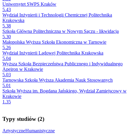
Uniwersytet SWPS Kraków
5.43
Wydział Inżynierii i Technologii Chemicznej Politechnika
Krakowska
5.38
Szkoła Główna Politechniczna w Nowym Sączu - likwidacja
5.30
Małopolska Wyższa Szkoła Ekonomiczna w Tarnowie
5.26
Wydział Inżynierii Lądowej Politechnika Krakowska
5.04
Wyższa Szkoła Bezpieczeństwa Publicznego i Indywidualnego
Apeiron w Krakowie
5.03
Tarnowska Szkoła Wyższa Akademia Nauk Stosowanych
5.01
Szkoła Wyższa im. Bogdana Jańskiego, Wydział Zamiejscowy w
Krakowie
1.35
Typy studiów (2)
Artystyczne
Humanistyczne