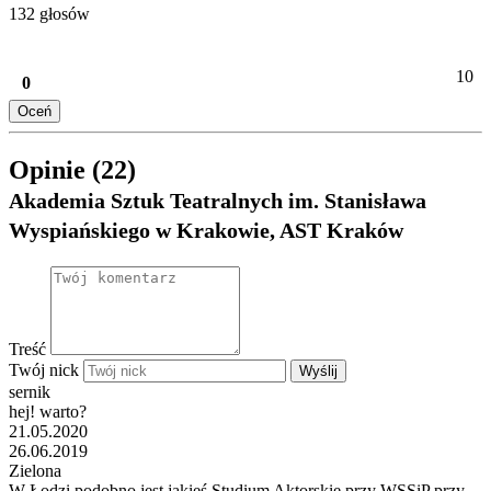
132 głosów
10
0
Oceń
Opinie (22)
Akademia Sztuk Teatralnych im. Stanisława
Wyspiańskiego w Krakowie, AST Kraków
Treść
Twój nick
Wyślij
sernik
hej! warto?
21.05.2020
26.06.2019
Zielona
W Łodzi podobno jest jakieś Studium Aktorskie przy WSSiP przy