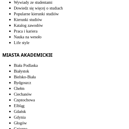
Wywiady ze studentami
Dowiedz się więcej o studiach
Popularne kierunki studiów
Kierunki studiów
Katalog zawodów
Praca i kariera
Nauka na wesoło
Life style
MIASTA AKADEMICKIE
Biała Podlaska
Białystok
Bielsko-Biała
Bydgoszcz
Chełm
Ciechanów
Częstochowa
Elbląg
Gdańsk
Gdynia
Głogów
Gniezno