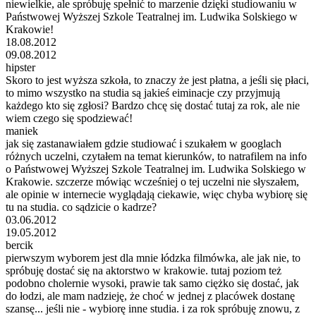
niewielkie, ale spróbuję spełnić to marzenie dzięki studiowaniu w
Państwowej Wyższej Szkole Teatralnej im. Ludwika Solskiego w
Krakowie!
18.08.2012
09.08.2012
hipster
Skoro to jest wyższa szkoła, to znaczy że jest płatna, a jeśli się płaci,
to mimo wszystko na studia są jakieś eiminacje czy przyjmują
każdego kto się zgłosi? Bardzo chcę się dostać tutaj za rok, ale nie
wiem czego się spodziewać!
maniek
jak się zastanawiałem gdzie studiować i szukałem w googlach
różnych uczelni, czytałem na temat kierunków, to natrafilem na info
o Państwowej Wyższej Szkole Teatralnej im. Ludwika Solskiego w
Krakowie. szczerze mówiąc wcześniej o tej uczelni nie słyszałem,
ale opinie w internecie wyglądają ciekawie, więc chyba wybiorę się
tu na studia. co sądzicie o kadrze?
03.06.2012
19.05.2012
bercik
pierwszym wyborem jest dla mnie łódzka filmówka, ale jak nie, to
spróbuję dostać się na aktorstwo w krakowie. tutaj poziom też
podobno cholernie wysoki, prawie tak samo ciężko się dostać, jak
do łodzi, ale mam nadzieję, że choć w jednej z placówek dostanę
szansę... jeśli nie - wybiorę inne studia. i za rok spróbuję znowu, z