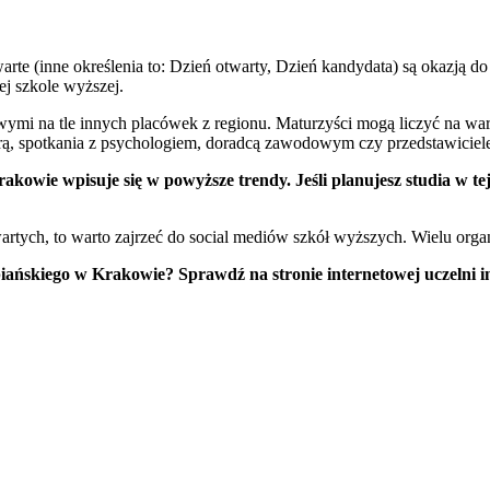
te (inne określenia to: Dzień otwarty, Dzień kandydata) są okazją do 
j szkole wyższej.
wymi na tle innych placówek z regionu. Maturzyści mogą liczyć na wa
rą, spotkania z psychologiem, doradcą zawodowym czy przedstawicie
wie wpisuje się w powyższe trendy. Jeśli planujesz studia w tej uc
tych, to warto zajrzeć do social mediów szkół wyższych. Wielu organi
iańskiego w Krakowie? Sprawdź na stronie internetowej uczelni i