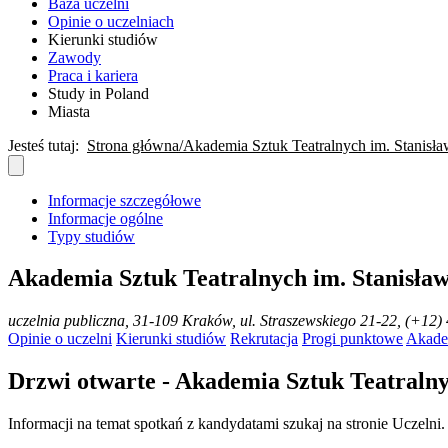
Baza uczelni
Opinie o uczelniach
Kierunki studiów
Zawody
Praca i kariera
Study in Poland
Miasta
Jesteś tutaj:
Strona główna
Akademia Sztuk Teatralnych im. Stanis
Informacje szczegółowe
Informacje ogólne
Typy studiów
Akademia Sztuk Teatralnych im. Stanisła
uczelnia publiczna
, 31-109 Kraków, ul. Straszewskiego 21-22, (+12
Opinie o uczelni
Kierunki studiów
Rekrutacja
Progi punktowe
Akade
Drzwi otwarte - Akademia Sztuk Teatraln
Informacji na temat spotkań z kandydatami szukaj na stronie Uczelni.