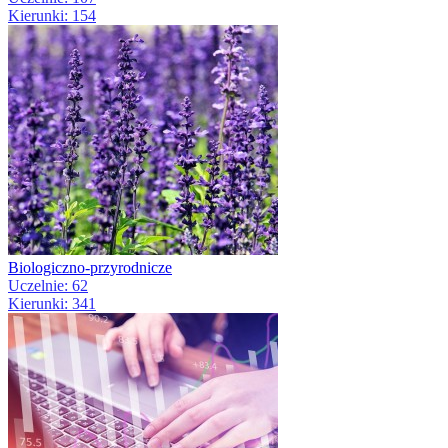
Kierunki: 154
Biologiczno-przyrodnicze
Uczelnie: 62
Kierunki: 341