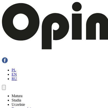
PL
EN
RU
Matura
Studia
Uczelnie