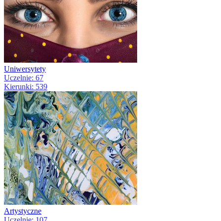
Uniwersytety
Uczelnie: 67
Kierunki: 539
Artystyczne
Uczelnie: 107