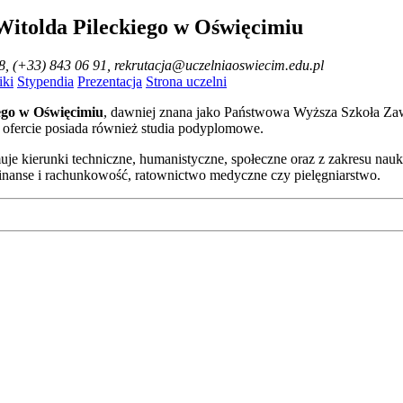
Witolda Pileckiego w Oświęcimiu
8, (+33) 843 06 91, rekrutacja@uczelniaoswiecim.edu.pl
ki
Stypendia
Prezentacja
Strona uczelni
ego w Oświęcimiu
, dawniej znana jako Państwowa Wyższa Szkoła Zaw
 ofercie posiada również studia podyplomowe.
e kierunki techniczne, humanistyczne, społeczne oraz z zakresu nau
, finanse i rachunkowość, ratownictwo medyczne czy pielęgniarstwo.