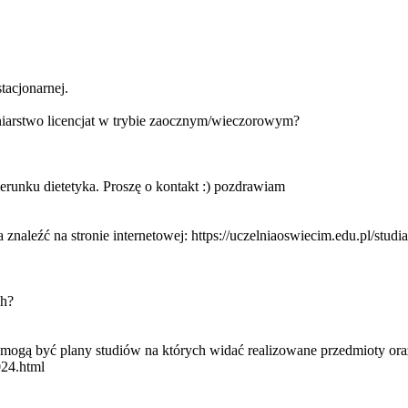
tacjonarnej.
niarstwo licencjat w trybie zaocznym/wieczorowym?
ierunku dietetyka. Proszę o kontakt :) pozdrawiam
aleźć na stronie internetowej: https://uczelniaoswiecim.edu.pl/studia
ch?
mogą być plany studiów na których widać realizowane przedmioty oraz
024.html