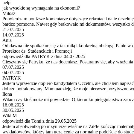
help
jak wysokie są wymagania na ekonomii?
Miłosz
Potwierdzam poniższe komentarze dotyczące rekrutacji na tę uczelnię. 
bardzo pomocne. Nawet gdy brakowało mi dokumentów, wszystko dało si
21.07.2025
14.07.2025
Ania
Od dawna nie spotkałam się z tak miłą i konkretną obsługą. Panie w dz
Prorektor ds. Studenckich i Promocji
odpowiedź dla PATRYK z dnia 04.07.2025
Cieszymy się Patryku, że nas doceniasz. Postaramy się, aby wrażenia z
07.07.2025
04.07.2025
PATRYK
Jestem wprawdzie dopiero kandydatem Uczelni, ale chciałem napisać 
dobrze potraktowany. Mam nadzieję, że moje pierwsze pozytywne wra
Ilona
Witam czy ktoś może mi powiedzie. O kierunku pielęgniarstwo zao
16.06.2025
30.05.2025
Wiki M
odpowiedź dla Tomi z dnia 29.05.2025
Jestem absolwentką po inżynierze właśnie na ZiPIe kończąc matematy
wykładowców, którzy tam uczą cenie za normalne podejście do studen