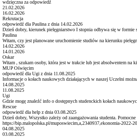
wdzięczna za odpowiedź
21.02.2026
16.02.2026
Rekrutacja
odpowiedź dla Paulina z dnia 14.02.2026
Dzień dobry, kierunek pielęgniarstwo I stopnia odbywa się w formie s
Paulina
Witam, czy jest planowane uruchomienie studiów na kierunku pielęg
14.02.2026
14.01.2026
Oskar
Witam , szukam osoby, która jest w trakcie lub jest absolwentem na k
MUP Oświęcim
odpowiedź dla Ugi z dnia 11.08.2025
Informacje o kołach naukowych działających w naszej Uczelni można zn
14.08.2025
11.08.2025
Ugi
Gdzie mogę znaleźć info o dostępnych studenckich kołach naukowy
Rescue
odpowiedź dla help z dnia 03.08.2025
Dzień dobry, Wszystko zależy od zaangażowania studenta. Pomocne 
https://bip.malopolska.pl/muposwiecim,a,2340937,ekonomia-2022-2
04.08.2025
03.08.2025