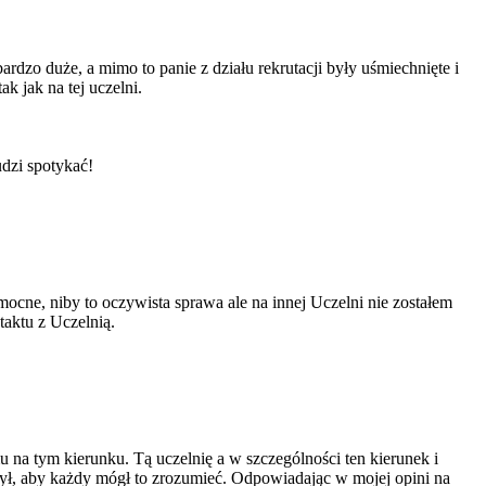
ardzo duże, a mimo to panie z działu rekrutacji były uśmiechnięte i
k jak na tej uczelni.
udzi spotykać!
cne, niby to oczywista sprawa ale na innej Uczelni nie zostałem
aktu z Uczelnią.
na tym kierunku. Tą uczelnię a w szczególności ten kierunek i
zył, aby każdy mógł to zrozumieć. Odpowiadając w mojej opini na