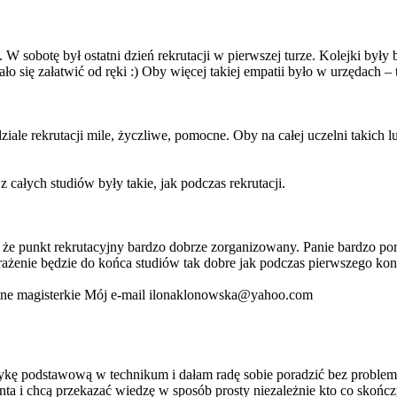
W sobotę był ostatni dzień rekrutacji w pierwszej turze. Kolejki były b
ę załatwić od ręki :) Oby więcej takiej empatii było w urzędach – ta
iale rekrutacji mile, życzliwe, pomocne. Oby na całej uczelni takich l
 całych studiów były takie, jak podczas rekrutacji.
że punkt rekrutacyjny bardzo dobrze zorganizowany. Panie bardzo pomo
żenie będzie do końca studiów tak dobre jak podczas pierwszego kont
czne magisterkie Mój e-mail ilonaklonowska@yahoo.com
kę podstawową w technikum i dałam radę sobie poradzić bez problemu 
ta i chcą przekazać wiedzę w sposób prosty niezależnie kto co skońc