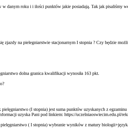
w w danym roku i i ilości punktów jakie posiadają. Tak jak pisaliśmy
się zjazdy na pielegniarstwie stacjonarnym I stopnia ? Czy będzie mo
gniarstwo dolna granica kwalifikacji wynosiła 163 pkt.
wo?
nek pielęgniarstwo (I stopnia) jest suma punktów uzyskanych z egzam
ormacji uzyska Pani pod linkiem: https://uczelniaoswiecim.edu.pl/rek
k pielęgniarstwo ( I stopnia) wybranie wyników z matury biologii+języ