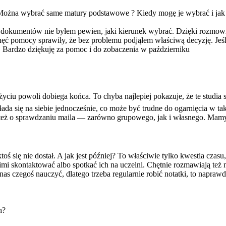
ożna wybrać same matury podstawowe ? Kiedy mogę je wybrać i jak 
okumentów nie byłem pewien, jaki kierunek wybrać. Dzięki rozmowie z
ć pomocy sprawiły, że bez problemu podjąłem właściwą decyzję. Jeśli z
m. Bardzo dziękuję za pomoc i do zobaczenia w październiku
życiu powoli dobiega końca. To chyba najlepiej pokazuje, że te studia 
kłada się na siebie jednocześnie, co może być trudne do ogarnięcia w ta
 też o sprawdzaniu maila — zarówno grupowego, jak i własnego. Mamy k
 ktoś się nie dostał. A jak jest później? To właściwie tylko kwestia czas
i skontaktować albo spotkać ich na uczelni. Chętnie rozmawiają też na
s czegoś nauczyć, dlatego trzeba regularnie robić notatki, to napraw
h?