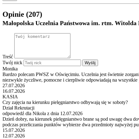
Opinie (207)
Małopolska Uczelnia Państwowa im. rtm. Witolda
Treść
Twój nick
Wyślij
Monika
Bardzo polecam PWSZ w Oświęcimiu. Uczelnia jest świetnie zorganizo
niezwykle życzliwe, pomocne i cierpliwie odpowiadają na wszystkie 
27.07.2026
16.07.2026
KASIA
Czy zajęcia na kierunku pielęgniarstwo odbywają się w soboty?
Dział Rekrutacji
odpowiedź dla Nikola z dnia 12.07.2026
Dzień dobry, na kierunek pielęgniarstwo brane są pod uwagę dwa d
podczas przeliczania punktów wybierze dwa przedmioty najwyżej p
15.07.2026
12.07.2026