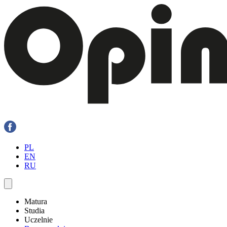
PL
EN
RU
Matura
Studia
Uczelnie