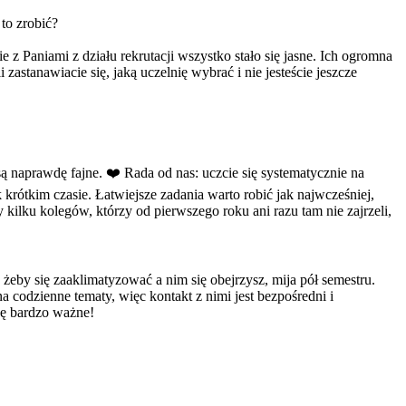
to zrobić?
 Paniami z działu rekrutacji wszystko stało się jasne. Ich ogromna
astanawiacie się, jaką uczelnię wybrać i nie jesteście jeszcze
są naprawdę fajne. ❤️ Rada od nas: uczcie się systematycznie na
k krótkim czasie. Łatwiejsze zadania warto robić jak najwcześniej,
ilku kolegów, którzy od pierwszego roku ani razu tam nie zajrzeli,
u, żeby się zaaklimatyzować a nim się obejrzysz, mija pół semestru.
 codzienne tematy, więc kontakt z nimi jest bezpośredni i
dę bardzo ważne!