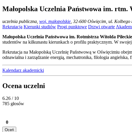
Małopolska Uczelnia Państwowa im. rtm. 
uczelnia publiczna
,
woj. małopolskie
, 32-600 Oświęcim, ul. Kolbego 
Rekrutacja
Kierunki studiów
Progi punktowe
Drzwi otwarte
Akademi
Małopolska Uczelnia Państwowa im. Rotmistrza Witolda Pilecki
studentów na kilkunastu kierunkach o profilu praktycznym. W swojej
Rekrutacja na Małopolską Uczelnię Państwową w Oświęcimiu obejmuj
odnawialna i zarządzanie energią, mechatronika, filologia angielska
Kalendarz akademicki
Ocena uczelni
6.26
/ 10
785 głosów
0
Oceń