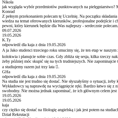
Nikola
jak wygląda wybór przedmiotów punktowanych na pielęgniarstwo? M
Konrad
Z pełnym przekonaniem polecam tę Uczelnię. Na początku składania d
wiedza na temat oferowanych kierunków, profesjonalne podejście i chę
pewni, który kierunek będzie dla Was najlepszy - serdecznie poleca
09.07.2026
19.05.2026
K.Ty
odpowiedź dla kaja z dnia 19.05.2026
A ja Jako studenci trzeciego roku smucimy się, że ten etap w naszym 
kolokwia i planujcie sobie czas. Gdy zbliża się sesja, kilka rzeczy na
żeby później móc skupić się na tych trudniejszych. Nie zapominajcie
a studiujemy razem już trzy lata 🫩.
GHa
odpowiedź dla kaja z dnia 19.05.2026
Na studia nie jest trudno się dostać. Nie słyszałyśmy o sytuacji, żeby
Wykładowcy są naprawdę na wyciągnięcie ręki. Bardzo łatwo się z nim
swobodny. Nie można jednak zapominać, że ich głównym celem jest na
19.05.2026
19.05.2026
kaja
czy ciężko się dostać na filologię angielską i jak jest potem na studiac
Dział Rekrutacji