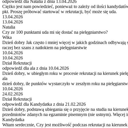
odpowiedź dla Natalia z dnia 13.04.2026
Ciężko jest nam powiedzieć, ponieważ to zależy od ilości kandydató
pkt. Proszę próbować startować w rekrutacji, być może się uda.
13.04.2026
13.04.2026
Natalia
Czy ze 100 punktami uda mi się dostać na pielęgniarstwo?
Wika
Dzień dobry Jak często i mniej więcej w jakich godzinach odbywają 
raczej bez szans z natłokiem na pielęgniarstwie
10.04.2026
10.04.2026
Dział Rekrutacji
odpowiedź dla ala z dnia 10.04.2026
Dzień dobry, w ubiegłym roku w procesie rekrutacji na kierunek pielę
ala
dzień dobry, ile punktów wystarczyło w zeszłym roku na pielęgiarst
10.04.2026
24.02.2026
Dział Rekrutacji
odpowiedź dla Kandydatka z dnia 21.02.2026
Dzień dobry, podstawą ubiegania się o przyjęcie na studia na kieru
przedmiotów zdanych na egzaminie pisemnym (nie ustnym). Więcej inf
Kandydatka
Witam serdecznie, Czy jest możliwość podczas rekrutacji na kierune