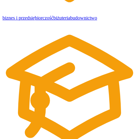
biznes i przedsiębiorczość
biżuteria
budownictwo