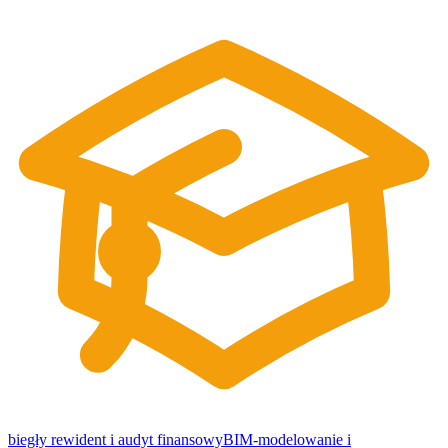
biegły rewident i audyt finansowy
BIM-modelowanie i