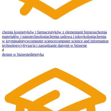
chemia kosmetyków i farmaceutyków z elementami biznesu
chemia
materiałów i nanotechnologia
chemia sądowa i toksykologia
chemia
w kryminalistyce
computer science
computer science and information
technology
cyfryzacja i zarządzanie danymi w biznesie
d
design w biznesie
dietetyka