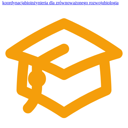
koordynacja
bioinżynieria dla zrównoważonego rozwoju
biologia