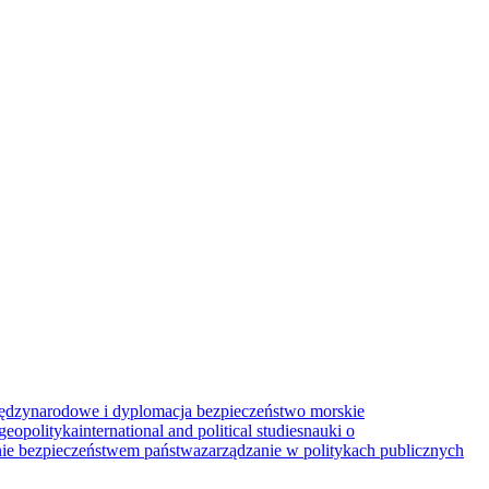
iędzynarodowe i dyplomacja
bezpieczeństwo morskie
geopolityka
international and political studies
nauki o
nie bezpieczeństwem państwa
zarządzanie w politykach publicznych