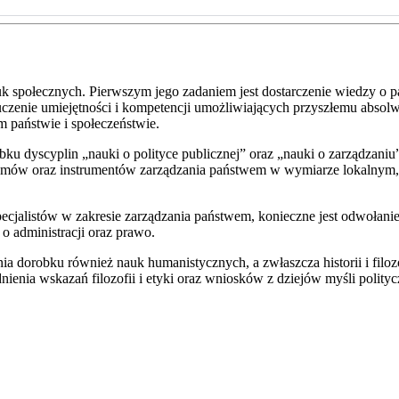
k społecznych. Pierwszym jego zadaniem jest dostarczenie wiedzy o pa
uczenie umiejętności i kompetencji umożliwiających przyszłemu absol
m państwie i społeczeństwie.
ku dyscyplin „nauki o polityce publicznej” oraz „nauki o zarządzani
izmów oraz instrumentów zarządzania państwem w wymiarze lokalnym,
pecjalistów w zakresie zarządzania państwem, konieczne jest odwołani
 o administracji oraz prawo.
a dorobku również nauk humanistycznych, a zwłaszcza historii i filozo
nia wskazań filozofii i etyki oraz wniosków z dziejów myśli polityc