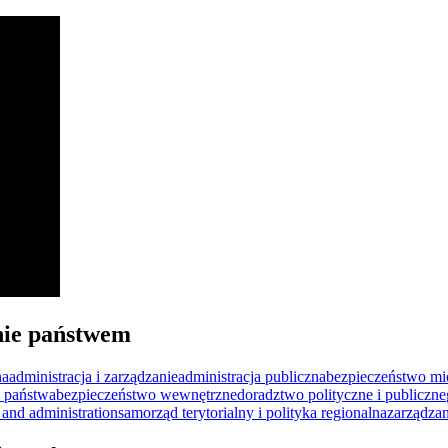
nie państwem
na
administracja i zarządzanie
administracja publiczna
bezpieczeństwo m
 państwa
bezpieczeństwo wewnętrzne
doradztwo polityczne i publiczne
 and administration
samorząd terytorialny i polityka regionalna
zarządza