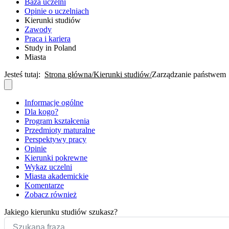
Baza uczelni
Opinie o uczelniach
Kierunki studiów
Zawody
Praca i kariera
Study in Poland
Miasta
Jesteś tutaj:
Strona główna
Kierunki studiów
Zarządzanie państwem
Informacje ogólne
Dla kogo?
Program kształcenia
Przedmioty maturalne
Perspektywy pracy
Opinie
Kierunki pokrewne
Wykaz uczelni
Miasta akademickie
Komentarze
Zobacz również
Jakiego kierunku studiów szukasz?