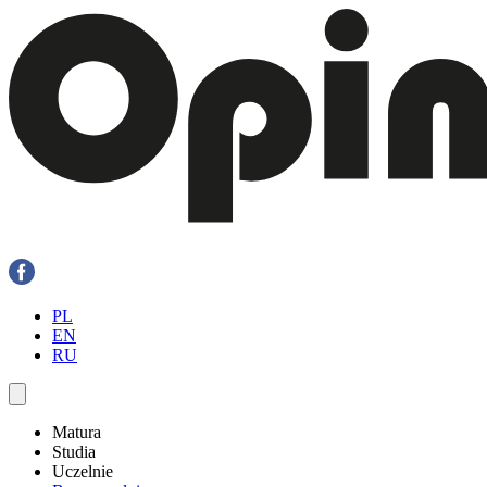
PL
EN
RU
Matura
Studia
Uczelnie