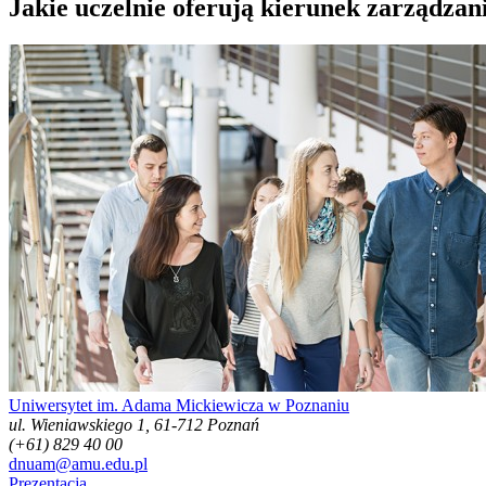
Jakie uczelnie oferują kierunek zarządza
Uniwersytet im. Adama Mickiewicza w Poznaniu
ul. Wieniawskiego 1, 61-712 Poznań
(+61) 829 40 00
dnuam@amu.edu.pl
Prezentacja