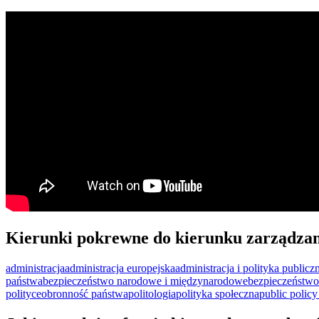
Kierunki pokrewne do kierunku zarządza
administracja
administracja europejska
administracja i polityka publicz
państwa
bezpieczeństwo narodowe i międzynarodowe
bezpieczeństwo
polityce
obronność państwa
politologia
polityka społeczna
public policy