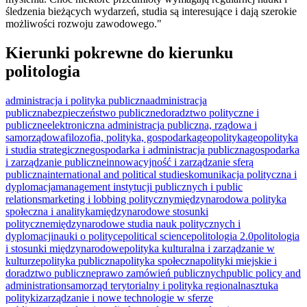
śledzenia bieżących wydarzeń, studia są interesujące i dają szerokie
możliwości rozwoju zawodowego."
Kierunki pokrewne do kierunku
politologia
administracja i polityka publiczna
administracja
publiczna
bezpieczeństwo publiczne
doradztwo polityczne i
publiczne
elektroniczna administracja publiczna, rządowa i
samorządowa
filozofia, polityka, gospodarka
geopolityka
geopolityka
i studia strategiczne
gospodarka i administracja publiczna
gospodarka
i zarządzanie publiczne
innowacyjność i zarządzanie sferą
publiczną
international and political studies
komunikacja polityczna i
dyplomacja
management instytucji publicznych i public
relations
marketing i lobbing polityczny
międzynarodowa polityka
społeczna i analityka
międzynarodowe stosunki
polityczne
międzynarodowe studia nauk politycznych i
dyplomacji
nauki o polityce
political science
politologia 2.0
politologia
i stosunki międzynarodowe
polityka kulturalna i zarządzanie w
kulturze
polityka publiczna
polityka społeczna
polityki miejskie i
doradztwo publiczne
prawo zamówień publicznych
public policy and
administration
samorząd terytorialny i polityka regionalna
sztuka
polityki
zarządzanie i nowe technologie w sferze