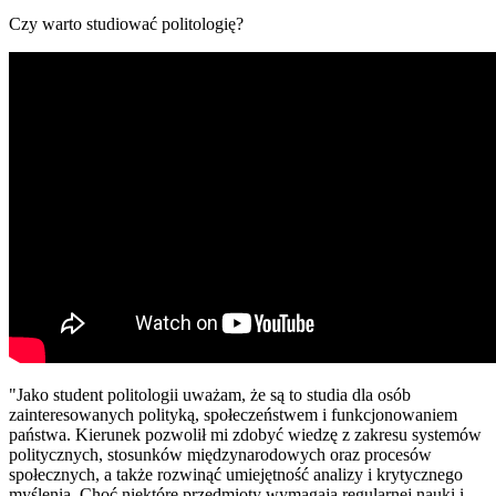
Czy warto studiować politologię?
"Jako student politologii uważam, że są to studia dla osób
zainteresowanych polityką, społeczeństwem i funkcjonowaniem
państwa. Kierunek pozwolił mi zdobyć wiedzę z zakresu systemów
politycznych, stosunków międzynarodowych oraz procesów
społecznych, a także rozwinąć umiejętność analizy i krytycznego
myślenia. Choć niektóre przedmioty wymagają regularnej nauki i