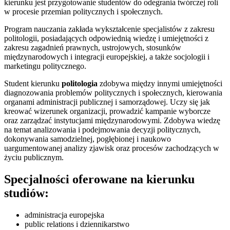
kierunku jest przygotowanie studentów do odegrania twórczej roli
w procesie przemian politycznych i społecznych.
Program nauczania zakłada wykształcenie specjalistów z zakresu
politologii, posiadających odpowiednią wiedzę i umiejętności z
zakresu zagadnień prawnych, ustrojowych, stosunków
międzynarodowych i integracji europejskiej, a także socjologii i
marketingu politycznego.
Student kierunku
politologia
zdobywa między innymi umiejętności
diagnozowania problemów politycznych i społecznych, kierowania
organami administracji publicznej i samorządowej. Uczy się jak
kreować wizerunek organizacji, prowadzić kampanie wyborcze
oraz zarządzać instytucjami międzynarodowymi. Zdobywa wiedzę
na temat analizowania i podejmowania decyzji politycznych,
dokonywania samodzielnej, pogłębionej i naukowo
uargumentowanej analizy zjawisk oraz procesów zachodzących w
życiu publicznym.
Specjalności oferowane na kierunku
studiów:
administracja europejska
public relations i dziennikarstwo