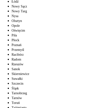
Łódź
Nowy Sącz
Nowy Targ
Nysa
Olsztyn
Opole
Oświęcim
Piła
Płock
Poznań
Przemyśl
Racibórz
Radom
Rzeszów
Sanok
Skierniewice
Suwałki
Szczecin
Śląsk
Tarnobrzeg
Tarnów
Toruń
Trójmiasto