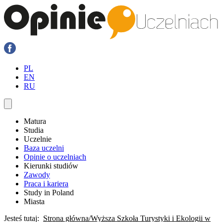
PL
EN
RU
Matura
Studia
Uczelnie
Baza uczelni
Opinie o uczelniach
Kierunki studiów
Zawody
Praca i kariera
Study in Poland
Miasta
Jesteś tutaj:
Strona główna
Wyższa Szkoła Turystyki i Ekologii w