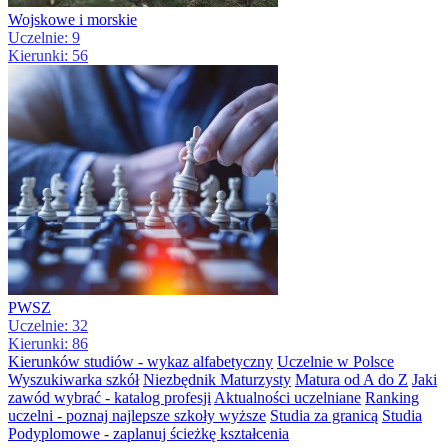
Wojskowe i morskie
Uczelnie: 9
Kierunki: 56
PWSZ
Uczelnie: 32
Kierunki: 86
Kierunków studiów - wykaz alfabetyczny
Uczelnie w Polsce
Wyszukiwarka szkół
Niezbędnik Maturzysty
Matura od A do Z
Jaki
zawód wybrać - katalog profesji
Aktualności uczelniane
Ranking
uczelni - poznaj najlepsze szkoły wyższe
Studia za granicą
Studia
Podyplomowe - zaplanuj ścieżkę kształcenia