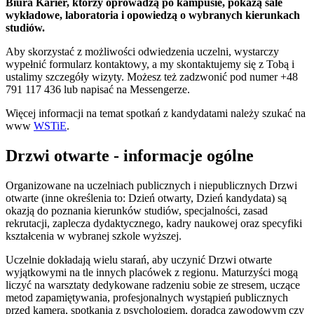
Biura Karier, którzy oprowadzą po kampusie, pokażą sale
wykładowe, laboratoria i opowiedzą o wybranych kierunkach
studiów.
Aby skorzystać z możliwości odwiedzenia uczelni, wystarczy
wypełnić formularz kontaktowy, a my skontaktujemy się z Tobą i
ustalimy szczegóły wizyty. Możesz też zadzwonić pod numer +48
791 117 436 lub napisać na Messengerze.
Więcej informacji na temat spotkań z kandydatami należy szukać na
www
WSTiE
.
Drzwi otwarte - informacje ogólne
Organizowane na uczelniach publicznych i niepublicznych Drzwi
otwarte (inne określenia to: Dzień otwarty, Dzień kandydata) są
okazją do poznania kierunków studiów, specjalności, zasad
rekrutacji, zaplecza dydaktycznego, kadry naukowej oraz specyfiki
kształcenia w wybranej szkole wyższej.
Uczelnie dokładają wielu starań, aby uczynić Drzwi otwarte
wyjątkowymi na tle innych placówek z regionu. Maturzyści mogą
liczyć na warsztaty dedykowane radzeniu sobie ze stresem, uczące
metod zapamiętywania, profesjonalnych wystąpień publicznych
przed kamerą, spotkania z psychologiem, doradcą zawodowym czy