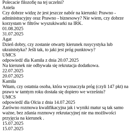
Polecacie filozofię na tej uczelni?
Aniela
Czy dobrze widzę że jest jeszcze nabór na kierunki: Prawno -
administracyjny oraz Prawno - biznesowy? Nie wiem, czy dobrze
korzystam w filtrów wyszukiwarki na IRK.
01.08.2025
31.07.2025
Agat
Dzień dobry, czy zostanie otwarty kierunek rusycystyka lub
ukrainistyka? Jeśli tak, to jaki jest próg punktowy?
UMCS
odpowiedź dla Kamila z dnia 20.07.2025
Na kierunek nie odbywała się rekrutacja dodatkowa.
22.07.2025
20.07.2025
Kamila
Witam, czy ostatnia osoba, która wyznaczyła próg (czyli 147 pkt) na
prawo w tamtym roku dostała się dopiero we wrześniu?
UMCS
odpowiedź dla Olcia z dnia 14.07.2025
Zarówno rozmowa kwalifikacyjna jak i wyniki matur są tak samo
ważne, bez zdania rozmowy rekrutacyjnej nie ma możliwości
przyjęcia na kierunek .
15.07.2025
15.07.2025