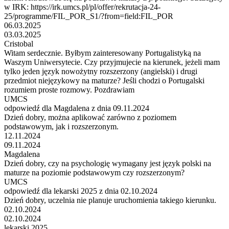
w IRK: https://irk.umcs.pl/pl/offer/rekrutacja-24-
25/programme/FIL_POR_S1/?from=field:FIL_POR
06.03.2025
03.03.2025
Cristobal
Witam serdecznie. Byłbym zainteresowany Portugalistyką na
Waszym Uniwersytecie. Czy przyjmujecie na kierunek, jeżeli mam
tylko jeden język nowożytny rozszerzony (angielski) i drugi
przedmiot niejęzykowy na maturze? Jeśli chodzi o Portugalski
rozumiem proste rozmowy. Pozdrawiam
UMCS
odpowiedź dla Magdalena z dnia 09.11.2024
Dzień dobry, można aplikować zarówno z poziomem
podstawowym, jak i rozszerzonym.
12.11.2024
09.11.2024
Magdalena
Dzień dobry, czy na psychologię wymagany jest język polski na
maturze na poziomie podstawowym czy rozszerzonym?
UMCS
odpowiedź dla lekarski 2025 z dnia 02.10.2024
Dzień dobry, uczelnia nie planuje uruchomienia takiego kierunku.
02.10.2024
02.10.2024
lekarski 2025