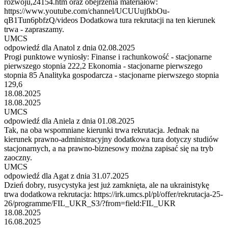
rozwoju,24154.htm oraz obejrzenia materiałów:
https://www.youtube.com/channel/UCUUujfkbOu-
qB1Tun6pbfzQ/videos Dodatkowa tura rekrutacji na ten kierunek
trwa - zapraszamy.
UMCS
odpowiedź dla Anatol z dnia 02.08.2025
Progi punktowe wyniosły: Finanse i rachunkowość - stacjonarne
pierwszego stopnia 222,2 Ekonomia - stacjonarne pierwszego
stopnia 85 Analityka gospodarcza - stacjonarne pierwszego stopnia
129,6
18.08.2025
18.08.2025
UMCS
odpowiedź dla Aniela z dnia 01.08.2025
Tak, na oba wspomniane kierunki trwa rekrutacja. Jednak na
kierunek prawno-administracyjny dodatkowa tura dotyczy studiów
stacjonarnych, a na prawno-biznesowy można zapisać się na tryb
zaoczny.
UMCS
odpowiedź dla Agat z dnia 31.07.2025
Dzień dobry, rusycystyka jest już zamknięta, ale na ukrainistykę
trwa dodatkowa rekrutacja: https://irk.umcs.pl/pl/offer/rekrutacja-25-
26/programme/FIL_UKR_S3/?from=field:FIL_UKR
18.08.2025
16.08.2025