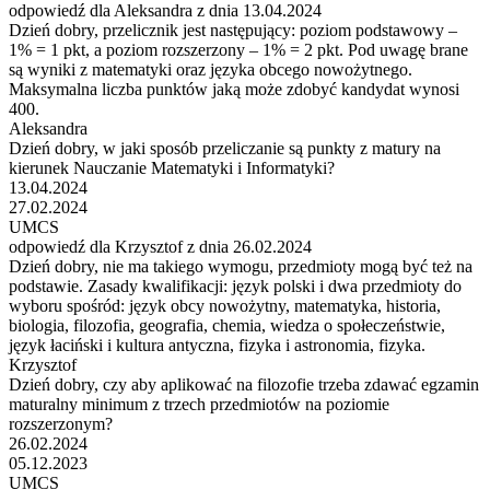
odpowiedź dla Aleksandra z dnia 13.04.2024
Dzień dobry, przelicznik jest następujący: poziom podstawowy –
1% = 1 pkt, a poziom rozszerzony – 1% = 2 pkt. Pod uwagę brane
są wyniki z matematyki oraz języka obcego nowożytnego.
Maksymalna liczba punktów jaką może zdobyć kandydat wynosi
400.
Aleksandra
Dzień dobry, w jaki sposób przeliczanie są punkty z matury na
kierunek Nauczanie Matematyki i Informatyki?
13.04.2024
27.02.2024
UMCS
odpowiedź dla Krzysztof z dnia 26.02.2024
Dzień dobry, nie ma takiego wymogu, przedmioty mogą być też na
podstawie. Zasady kwalifikacji: język polski i dwa przedmioty do
wyboru spośród: język obcy nowożytny, matematyka, historia,
biologia, filozofia, geografia, chemia, wiedza o społeczeństwie,
język łaciński i kultura antyczna, fizyka i astronomia, fizyka.
Krzysztof
Dzień dobry, czy aby aplikować na filozofie trzeba zdawać egzamin
maturalny minimum z trzech przedmiotów na poziomie
rozszerzonym?
26.02.2024
05.12.2023
UMCS