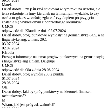
09.07.2024
Marek
Dzień dobry. Czy jeśli ktoś studiował w tym roku na uczelni, ale
teraz rekrutuje na inny kierunek na tym samym wydziale, to czy
trzeba to gdzieś wcześniej zgłaszać czy dopiero po przyjęciu
zostanie się wykreślonym z poprzedniego kierunku?
UMCS
odpowiedź dla Klaudia z dnia 02.07.2024
Dzień dobry, progi punktowe wyniosły: na germanistykę 84,5, a na
lingwistykę ang. z niem. 292.
03.07.2024
02.07.2024
Klaudia
Proszę o informacje na temat progów punktowych na germanistykę
i lingwistykę ang z niem. Dziękuję
UMCS
odpowiedź dla Ola z dnia 28.06.2024
Dzień dobry, próg wyniósł 250,2 punkta.
01.07.2024
28.06.2024
Ola
Dzień dobry, Jaki był próg punktowy na kierunek finanse i
rachunkowość?
M
Witam, jaki jest próg zdawalności?