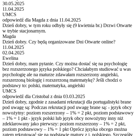
30.05.2025
11.04.2025
UMCS
odpowiedź dla Magda z dnia 11.04.2025
Dzień dobry, w tym roku odbyły się (9 kwietnia br.) Drzwi Otwarte
w trybie stacjonarnym.
Magda
Dzień dobry. Czy będą organizowane Dni Otwarte online?
11.04.2025
02.04.2025
Ewelina
Dzień dobry, mam pytanie. Czy można dostać się na psychologię
bez rozszerzonego języka polskiego? Chciałabym studiować u was
psychologię ale na maturze zdawałam rozszerzony angielski,
rozszerzoną biologię i rozszerzoną matematykę? Jeśli chodzi o
podstawy to: polski, matematyka, angielski
UMCS
odpowiedź dla Cristobal z dnia 03.03.2025
Dzień dobry, zgodnie z zasadami rekrutacji dla portugalistyki brane
pod uwagę są: Podczas rekrutacji pod uwagę brane są: - język obcy
nowożytny: poziom rozszerzony – 1% = 2 pkt, poziom podstawowy
– 1% = 1 pkt - język polski lub język obcy nowożytny inny niż
zdeklarowany jako pierwszy: poziom rozszerzony – 1% = 2 pkt,
poziom podstawowy – 1% = 1 pkt Oprócz języka obcego można
zatem rekrutować się na podstawie matury z j. polskiego. Szczegóły