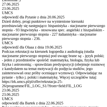
27.06.2025
23.06.2025
UMCS
odpowiedź dla Pytanie z dnia 20.06.2025
Dzień dobry, progi punktowe na wymienione kierunki
przedstawiały się następująco: hispanistyka - stacjonarne pierwszego
stopnia - 93 lingwistyka - stosowana spec. angielski z hiszpańskim -
stacjonarne pierwszego stopnia - 227 italianistyka - stacjonarne
pierwszego stopnia - 236.
UMCS
odpowiedź dla Olaaa z dnia 19.06.2025
Podczas rekrutacji na kierunek logopedia z audiologią (studia
stacjonarne pierwszego stopnia) pod uwagę brane są: - język polski;
- jeden z przedmiotów spośród: matematyka, biologia, fizyka lub
fizyka i astronomią; - sprawdzian predyspozycji (obejmuje rozmowę
z kandydatem na temat motywacji do podjęcia studiów, jego
zainteresowań oraz próby oceniające wymowę). Odpowiadając na
pytanie - tylko j. polski i matematykę. Więcej szczegółów tutaj:
https://irk.umcs.pl/pl/offer/rekrutacja-25-
26/programme/FIL_LOG_S1/?from=field:FIL_LOG
23.06.2025
23.06.2025
UMCS
odpowiedź dla Bartek z dnia 22.06.2025