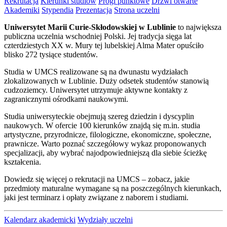
Rekrutacja
Kierunki studiów
Progi punktowe
Drzwi otwarte
Akademiki
Stypendia
Prezentacja
Strona uczelni
Uniwersytet Marii Curie-Skłodowskiej w Lublinie
to największa
publiczna uczelnia wschodniej Polski. Jej tradycja sięga lat
czterdziestych XX w. Mury tej lubelskiej Alma Mater opuściło
blisko 272 tysiące studentów.
Studia w UMCS realizowane są na dwunastu wydziałach
zlokalizowanych w Lublinie. Duży odsetek studentów stanowią
cudzoziemcy. Uniwersytet utrzymuje aktywne kontakty z
zagranicznymi ośrodkami naukowymi.
Studia uniwersyteckie obejmują szereg dziedzin i dyscyplin
naukowych. W ofercie 100 kierunków znajdą się m.in. studia
artystyczne, przyrodnicze, filologiczne, ekonomiczne, społeczne,
prawnicze. Warto poznać szczegółowy wykaz proponowanych
specjalizacji, aby wybrać najodpowiedniejszą dla siebie ścieżkę
kształcenia.
Dowiedz się więcej o rekrutacji na UMCS – zobacz, jakie
przedmioty maturalne wymagane są na poszczególnych kierunkach,
jaki jest terminarz i opłaty związane z naborem i studiami.
Kalendarz akademicki
Wydziały uczelni