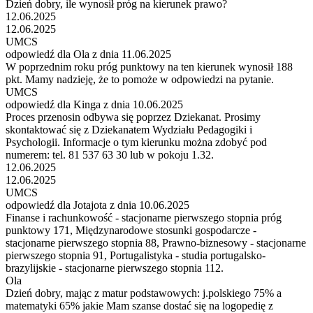
Dzień dobry, ile wynosił próg na kierunek prawo?
12.06.2025
12.06.2025
UMCS
odpowiedź dla Ola z dnia 11.06.2025
W poprzednim roku próg punktowy na ten kierunek wynosił 188
pkt. Mamy nadzieję, że to pomoże w odpowiedzi na pytanie.
UMCS
odpowiedź dla Kinga z dnia 10.06.2025
Proces przenosin odbywa się poprzez Dziekanat. Prosimy
skontaktować się z Dziekanatem Wydziału Pedagogiki i
Psychologii. Informacje o tym kierunku można zdobyć pod
numerem: tel. 81 537 63 30 lub w pokoju 1.32.
12.06.2025
12.06.2025
UMCS
odpowiedź dla Jotajota z dnia 10.06.2025
Finanse i rachunkowość - stacjonarne pierwszego stopnia próg
punktowy 171, Międzynarodowe stosunki gospodarcze -
stacjonarne pierwszego stopnia 88, Prawno-biznesowy - stacjonarne
pierwszego stopnia 91, Portugalistyka - studia portugalsko-
brazylijskie - stacjonarne pierwszego stopnia 112.
Ola
Dzień dobry, mając z matur podstawowych: j.polskiego 75% a
matematyki 65% jakie Mam szanse dostać się na logopedię z