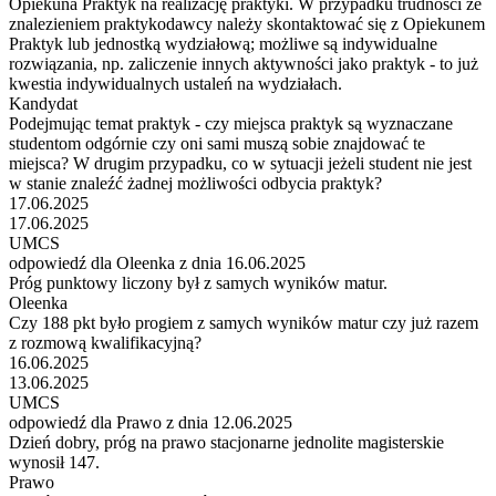
Opiekuna Praktyk na realizację praktyki. W przypadku trudności ze
znalezieniem praktykodawcy należy skontaktować się z Opiekunem
Praktyk lub jednostką wydziałową; możliwe są indywidualne
rozwiązania, np. zaliczenie innych aktywności jako praktyk - to już
kwestia indywidualnych ustaleń na wydziałach.
Kandydat
Podejmując temat praktyk - czy miejsca praktyk są wyznaczane
studentom odgórnie czy oni sami muszą sobie znajdować te
miejsca? W drugim przypadku, co w sytuacji jeżeli student nie jest
w stanie znaleźć żadnej możliwości odbycia praktyk?
17.06.2025
17.06.2025
UMCS
odpowiedź dla Oleenka z dnia 16.06.2025
Próg punktowy liczony był z samych wyników matur.
Oleenka
Czy 188 pkt było progiem z samych wyników matur czy już razem
z rozmową kwalifikacyjną?
16.06.2025
13.06.2025
UMCS
odpowiedź dla Prawo z dnia 12.06.2025
Dzień dobry, próg na prawo stacjonarne jednolite magisterskie
wynosił 147.
Prawo