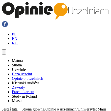
PL
EN
RU
Matura
Studia
Uczelnie
Baza uczelni
Opinie o uczelniach
Kierunki studiów
Zawody
Praca i kariera
Study in Poland
Miasta
Jesteś tutaj:
Strona główna
Opinie o uczelniach
Uniwersytet Marii