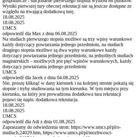
gospodarcze - stacjonarne pierwszego stopnia wyniósł 88 punktów.
Wyniki pierwszej tury obecnej rekrutacji nie są jeszcze dostępne ze
względu na trwającą dodatkową turę.
18.08.2025
18.08.2025
UMCS
odpowiedź dla Max z dnia 06.08.2025
Na studiach pierwszego stopnia możliwe są trzy wpisy warunkowe
każdy dotyczący powtarzania jednego przedmiotu, na studiach
drugiego stopnia możliwe są dwa wpisy warunkowe każdy
dotyczący powtarzania jednego przedmiotu, na jednolitych studiach
magisterskich – możliwych jest pięć wpisów warunkowych, każdy
dotyczący powtarzania jednego przedmiotu
UMCS
odpowiedź dla Jacek z dnia 04.08.2025
Nie, proszę kliknąć w dany kierunek i na kolejnej stronie pokażą się
stopnie i tryby studiowania na tym kierunku. W tym miejscu przy
kierunku, na który jest prowadzona dodatkowa tura rekrutacji
pojawi się napis: dodatkowa rekrutacja.
18.08.2025
18.08.2025
UMCS
odpowiedź dla Adi z dnia 01.08.2025
Zapraszamy do odwiedzenia stron: https://www.umcs.pl/pl/o-
studiach,24029.htm, https://www.umcs.pl/pl/mozliwosci-