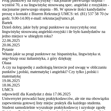
Próg punktowy na rusycystykę - stacjonarne pierwszego stopnia -
wyniósł 70, a na lingwistykę stosowaną spec. angielski z rosyjskim -
stacjonarne pierwszego stopnia - 86. W sprawie ilości kandydatów
proszę o kontakt z Biurem Rekrutacji UMCS: tel. (81) 537 58 70 (w
godz. 9.00-14.00) e-mail: rekrutacja@umcs.pl.
Bartek
Dzień dobry, jakie były progi punktowe na rusycystykę oraz
lingwistykę stosowaną angielski-rosyjski i ile było kandydatów na
jedno miejsce w ubiegłym roku?
22.06.2025
20.06.2025
Pytanie
Witam jakie sa progi punktowe na: hispanistyka, lingwistyka st.
ang+hiszp oraz italianistyka, z góry dziękuję
Olaaa
A czy na logopedię z audiologią bierzecie pod uwagę w obliczaniu
punktów j.polski, matematykę i angielski? Czy tylko j.polski i
matematykę
19.06.2025
18.06.2025
UMCS
odpowiedź dla Kandydat z dnia 17.06.2025
Uniwersytet prowadzi bazę praktykodawców, ale nie ma obowiązku
zapewnienia gotowej listy miejsc praktyk dla każdego studenta.
Student samodzielnie wyszukuje praktykodawcę i uzyskuje zgodę