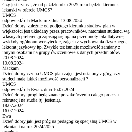
Czy jest szansa, że od października 2025 roku będzie kierunek
lekarski w ofercie UMCS?
UMCS
odpowiedź dla Mackam z dnia 13.08.2024
Dzień dobry, zależnie od podjętego kierunku studiów plan w
większości jest układany przez pracowników, natomiast studenci wg
własnych preferencji zapisują się np. na przedmioty fakultatywne,
wykłady ogólnouniwersyteckie, zajęcia z wychowania fizycznego,
lektorat językowy itp. Zwykle też istnieje możliwość zamiany z
innymi osobami na grupy ćwiczeniowe z danych przedmiotów.
20.08.2024
13.08.2024
Mackam
Dzień dobry czy na UMCS plan zajęci jest ustalony z góry, czy
studęci mają jakieś możliwość personalizacji ?
UMCS
odpowiedź dla Ewa z dnia 16.07.2024
Dzień dobry, progi będą znane po zakończeniu całego procesu
rekrutacji na studia (tj. jesienią).
18.07.2024
16.07.2024
Ewa
Dzień dobry jaki jest próg na pedagogikę specjalną UMCS w
rekrutacji na rok 2024/2025
uczelnia