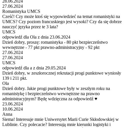
28.06.2024
27.06.2024
Romanistyka UMCS
Cześć! Czy może ktoś się wypowiedzieć na temat romanistyki na
UMCS? Czy poziom francuskiego jest wysoki? Czy da się dobrze
nauczyć języka przez te 3 lata?
UMCS
odpowiedź dla Ola z dnia 23.06.2024
Dzień dobry, proszę: romanistyka - 80 pkt bezpieczeństwo
wewnętrzne - 77 pkt prawno-administracyjny - 92 pkt
27.06.2024
27.06.2024
UMCS
odpowiedź dla a z dnia 29.05.2024
Dzień dobry, w zeszłorocznej rekrutacji progi punktowe wyniosły
139 i 211 pkt.
Ola
Dzień dobry. Jakie progi punktowe były w zeszłym roku na
romanistykę i bezpieczeństwo wewnętrzne na prawno
administracyjnym? Będę wdzięczna za odpowiedź ♥️
23.06.2024
10.06.2024
Anna
Siema! Interesuje mnie Uniwersytet Marii Curie Skłodowskiej w
Lublinie. Czy polecacie? Interesują mnie kierunki logistyki i