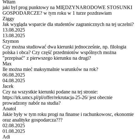
Witam
jaki byl prog punktowy na MIĘDZYNARODOWE STOSUNKI
GOSPODARCZE? w tym roku w 1 turze pozdrawiam
Ziggy
Jak wygląda wsparcie dla studentów zagranicznych na tej uczelni?
13.08.2025
13.08.2025
Szymon
Czy można studiować dwa kierunki jednocześnie, np. filologia
polska i obca? Czy część przedmiotów wspólnych można
"przepisać" z pierwszego kierunku na drugi?
Max
Ile można mieć maksymalnie warunków na rok?
06.08.2025
04.08.2025
Jacek
Czy na wszystkie kierunki podane na tej stronie:
https://irk.umcs.pl/pl/offer/rekrutacja-25-26/ jest obecnie
prowadzony nabór na studia?
Anatol
Jakie były w tym roku progi na finanse i rachunkowosc, ekonomie
oraz analityke gospodarcza???
02.08.2025
01.08.2025
Adi