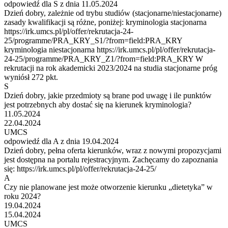
odpowiedź dla S z dnia 11.05.2024
Dzień dobry, zależnie od trybu studiów (stacjonarne/niestacjonarne)
zasady kwalifikacji są różne, poniżej: kryminologia stacjonarna
https://irk.umcs.pl/pl/offer/rekrutacja-24-
25/programme/PRA_KRY_S1/?from=field:PRA_KRY
kryminologia niestacjonarna https://irk.umcs.pl/pl/offer/rekrutacja-
24-25/programme/PRA_KRY_Z1/?from=field:PRA_KRY W
rekrutacji na rok akademicki 2023/2024 na studia stacjonarne próg
wyniósł 272 pkt.
S
Dzień dobry, jakie przedmioty są brane pod uwagę i ile punktów
jest potrzebnych aby dostać się na kierunek kryminologia?
11.05.2024
22.04.2024
UMCS
odpowiedź dla A z dnia 19.04.2024
Dzień dobry, pełna oferta kierunków, wraz z nowymi propozycjami
jest dostępna na portalu rejestracyjnym. Zachęcamy do zapoznania
się: https://irk.umcs.pl/pl/offer/rekrutacja-24-25/
A
Czy nie planowane jest może otworzenie kierunku „dietetyka” w
roku 2024?
19.04.2024
15.04.2024
UMCS