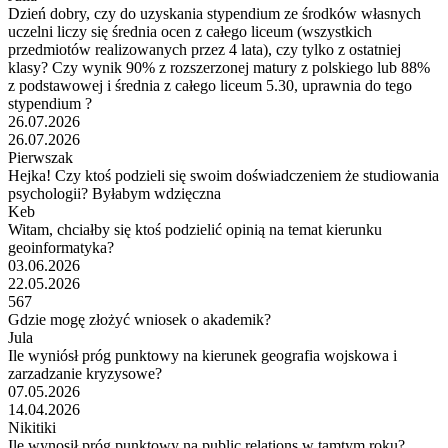
Dzień dobry, czy do uzyskania stypendium ze środków własnych
uczelni liczy się średnia ocen z całego liceum (wszystkich
przedmiotów realizowanych przez 4 lata), czy tylko z ostatniej
klasy? Czy wynik 90% z rozszerzonej matury z polskiego lub 88%
z podstawowej i średnia z całego liceum 5.30, uprawnia do tego
stypendium ?
26.07.2026
26.07.2026
Pierwszak
Hejka! Czy ktoś podzieli się swoim doświadczeniem że studiowania
psychologii? Byłabym wdzięczna
Keb
Witam, chciałby się ktoś podzielić opinią na temat kierunku
geoinformatyka?
03.06.2026
22.05.2026
567
Gdzie mogę złożyć wniosek o akademik?
Jula
Ile wyniósł próg punktowy na kierunek geografia wojskowa i
zarzadzanie kryzysowe?
07.05.2026
14.04.2026
Nikitiki
Ile wynosił próg punktowy na public relations w tamtym roku?