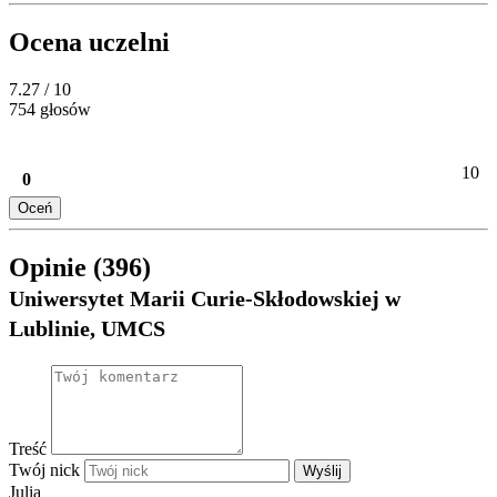
Ocena uczelni
7.27
/ 10
754 głosów
10
0
Oceń
Opinie (396)
Uniwersytet Marii Curie-Skłodowskiej w
Lublinie, UMCS
Treść
Twój nick
Wyślij
Julia