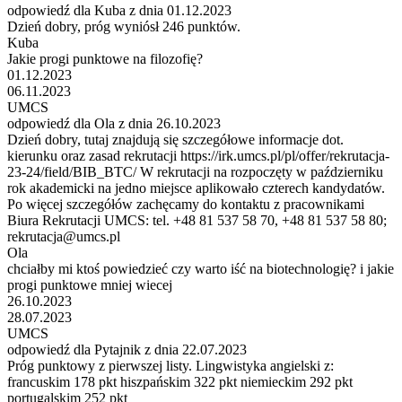
odpowiedź dla Kuba z dnia 01.12.2023
Dzień dobry, próg wyniósł 246 punktów.
Kuba
Jakie progi punktowe na filozofię?
01.12.2023
06.11.2023
UMCS
odpowiedź dla Ola z dnia 26.10.2023
Dzień dobry, tutaj znajdują się szczegółowe informacje dot.
kierunku oraz zasad rekrutacji https://irk.umcs.pl/pl/offer/rekrutacja-
23-24/field/BIB_BTC/ W rekrutacji na rozpoczęty w październiku
rok akademicki na jedno miejsce aplikowało czterech kandydatów.
Po więcej szczegółów zachęcamy do kontaktu z pracownikami
Biura Rekrutacji UMCS: tel. +48 81 537 58 70, +48 81 537 58 80;
rekrutacja@umcs.pl
Ola
chciałby mi ktoś powiedzieć czy warto iść na biotechnologię? i jakie
progi punktowe mniej wiecej
26.10.2023
28.07.2023
UMCS
odpowiedź dla Pytajnik z dnia 22.07.2023
Próg punktowy z pierwszej listy. Lingwistyka angielski z:
francuskim 178 pkt hiszpańskim 322 pkt niemieckim 292 pkt
portugalskim 252 pkt