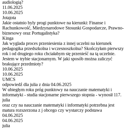
audiologią?
11.06.2025
10.06.2025
Jotajota
Jakie ostatnio byly progi punktowe na kierunki: Finanse i
Rachunkowość, Miedzynarodowe Stosunki Gospodarcze, Prawno-
biznesowy oraz Portugalistyka?
Kinga
Jak wyglada proces przeniesienia z innej uczelni na kierunek
pedagogika przedszkolna i wczesnoszkolna? Skończyłam pierwszy
rok i od drugiego roku chciałabym się przenieść na tą uczelnie.
Jestem w trybie stacjonarnym. W jaki sposób można zaliczyć
brakujące przedmioty?
10.06.2025
10.06.2025
UMCS
odpowiedź dla julia z dnia 04.06.2025
W ubiegłym roku próg punktowy na nauczanie matematyki i
informatyki - studia stacjonarne pierwszego stopnia - wynosił 117.
julia
oraz czy na nauczanie matematyki i informatyki potrzebna jest
matura rozszerzona z j obcego czy wystarczy podstawa
04.06.2025
04.06.2025
julia