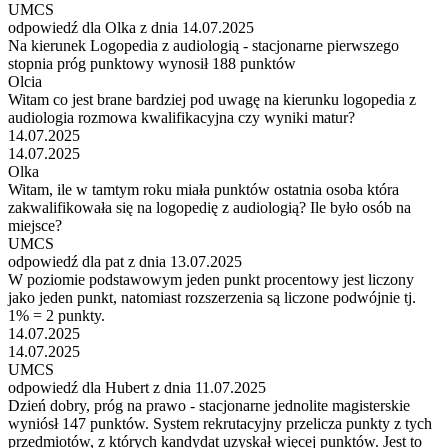
UMCS
odpowiedź dla Olka z dnia 14.07.2025
Na kierunek Logopedia z audiologią - stacjonarne pierwszego
stopnia próg punktowy wynosił 188 punktów
Olcia
Witam co jest brane bardziej pod uwagę na kierunku logopedia z
audiologia rozmowa kwalifikacyjna czy wyniki matur?
14.07.2025
14.07.2025
Olka
Witam, ile w tamtym roku miała punktów ostatnia osoba która
zakwalifikowała się na logopedię z audiologią? Ile było osób na
miejsce?
UMCS
odpowiedź dla pat z dnia 13.07.2025
W poziomie podstawowym jeden punkt procentowy jest liczony
jako jeden punkt, natomiast rozszerzenia są liczone podwójnie tj.
1% = 2 punkty.
14.07.2025
14.07.2025
UMCS
odpowiedź dla Hubert z dnia 11.07.2025
Dzień dobry, próg na prawo - stacjonarne jednolite magisterskie
wyniósł 147 punktów. System rekrutacyjny przelicza punkty z tych
przedmiotów, z których kandydat uzyskał więcej punktów. Jest to