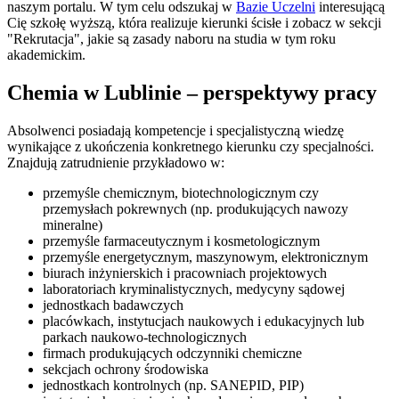
naszym portalu. W tym celu odszukaj w
Bazie Uczelni
interesującą
Cię szkołę wyższą, która realizuje kierunki ścisłe i zobacz w sekcji
"Rekrutacja", jakie są zasady naboru na studia w tym roku
akademickim.
Chemia w Lublinie – perspektywy pracy
Absolwenci posiadają kompetencje i specjalistyczną wiedzę
wynikające z ukończenia konkretnego kierunku czy specjalności.
Znajdują zatrudnienie przykładowo w:
przemyśle chemicznym, biotechnologicznym czy
przemysłach pokrewnych (np. produkujących nawozy
mineralne)
przemyśle farmaceutycznym i kosmetologicznym
przemyśle energetycznym, maszynowym, elektronicznym
biurach inżynierskich i pracowniach projektowych
laboratoriach kryminalistycznych, medycyny sądowej
jednostkach badawczych
placówkach, instytucjach naukowych i edukacyjnych lub
parkach naukowo-technologicznych
firmach produkujących odczynniki chemiczne
sekcjach ochrony środowiska
jednostkach kontrolnych (np. SANEPID, PIP)