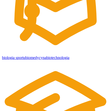
biologia sportu
biomedycyna
biotechnologia