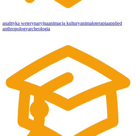
analityka weterynaryjna
animacja kultury
animaloterapia
applied
anthropology
archeologia