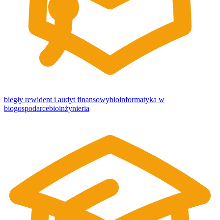
biegły rewident i audyt finansowy
bioinformatyka w
biogospodarce
bioinżynieria