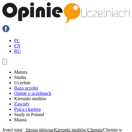
PL
EN
RU
Matura
Studia
Uczelnie
Baza uczelni
Opinie o uczelniach
Kierunki studiów
Zawody
Praca i kariera
Study in Poland
Miasta
Jesteś tutaj:
Strona główna
Kierunki studiów
Chemia
Chemia w