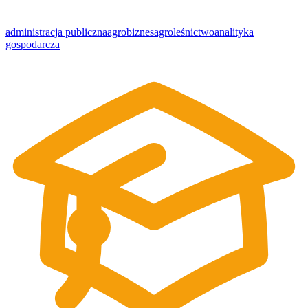
administracja publiczna
agrobiznes
agroleśnictwo
analityka
gospodarcza