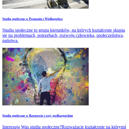
Studia społeczne w Poznaniu i Wielkopolsce
Studia społeczne to grupa kierunków, na których kształcenie skupia
się na problemach, potrzebach, rozwoju człowieka, społeczeństwa,
państwa.
Studia społeczne w Rzeszowie i woj. podkarpackim
Interesują Was studia społeczne?Rozważacie kształcenie na którymś