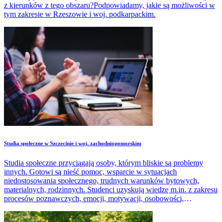
z kierunków z tego obszaru?Podpowiadamy, jakie są możliwości w
tym zakresie w Rzeszowie i woj. podkarpackim.
Studia społeczne w Szczecinie i woj. zachodniopomorskim
Studia społeczne przyciągają osoby, którym bliskie są problemy
innych. Gotowi są nieść pomoc, wsparcie w sytuacjach
niedostosowania społecznego, trudnych warunków bytowych,
materialnych, rodzinnych. Studenci uzyskują wiedzę m.in. z zakresu
procesów poznawczych, emocji, motywacji, osobowości,
psychologii społecznej, psychologii rozwoju człowieka.