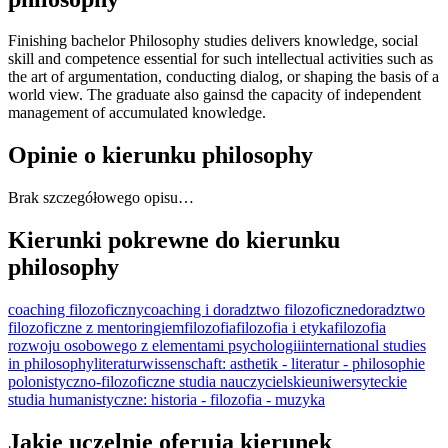
Finishing bachelor Philosophy studies delivers knowledge, social
skill and competence essential for such intellectual activities such as
the art of argumentation, conducting dialog, or shaping the basis of a
world view. The graduate also gainsd the capacity of independent
management of accumulated knowledge.
Opinie o kierunku philosophy
Brak szczegółowego opisu…
Kierunki pokrewne do kierunku
philosophy
coaching filozoficzny
coaching i doradztwo filozoficzne
doradztwo
filozoficzne z mentoringiem
filozofia
filozofia i etyka
filozofia
rozwoju osobowego z elementami psychologii
international studies
in philosophy
literaturwissenschaft: asthetik - literatur - philosophie
polonistyczno-filozoficzne studia nauczycielskie
uniwersyteckie
studia humanistyczne: historia - filozofia - muzyka
Jakie uczelnie oferują kierunek