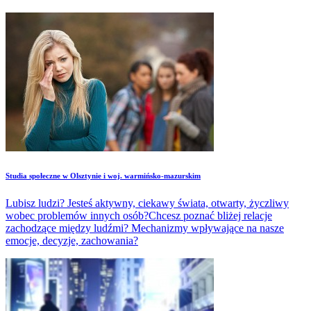
Studia społeczne w Olsztynie i woj. warmińsko-mazurskim
Lubisz ludzi? Jesteś aktywny, ciekawy świata, otwarty, życzliwy
wobec problemów innych osób?Chcesz poznać bliżej relacje
zachodzące między ludźmi? Mechanizmy wpływające na nasze
emocje, decyzje, zachowania?