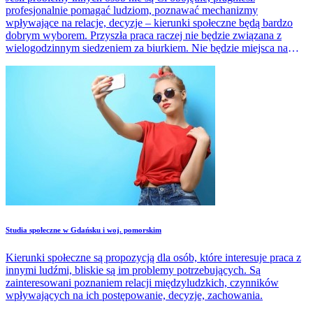
profesjonalnie pomagać ludziom, poznawać mechanizmy
wpływające na relacje, decyzje – kierunki społeczne będą bardzo
dobrym wyborem. Przyszła praca raczej nie będzie związana z
wielogodzinnym siedzeniem za biurkiem. Nie będzie miejsca na
rutynę, nudę.
Studia społeczne w Gdańsku i woj. pomorskim
Kierunki społeczne są propozycją dla osób, które interesuje praca z
innymi ludźmi, bliskie są im problemy potrzebujących. Są
zainteresowani poznaniem relacji międzyludzkich, czynników
wpływających na ich postępowanie, decyzje, zachowania.