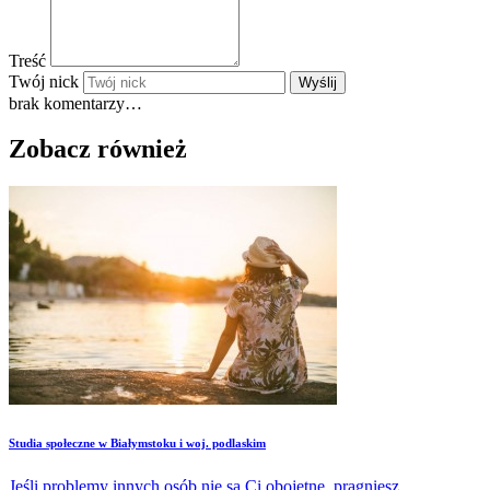
Treść
Twój nick
Wyślij
brak komentarzy…
Zobacz również
Studia społeczne w Białymstoku i woj. podlaskim
Jeśli problemy innych osób nie są Ci obojętne, pragniesz