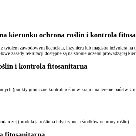
a kierunku ochrona roślin i kontrola fitos
m z tytułem zawodowym licencjata, inżyniera lub magistra inżyniera n
owe zasady rekrutacji dostępne są na stronie uczelni prowadzącej kie
lin i kontrola fitosanitarna
ch (punkty graniczne kontroli roślin w kraju i na terenie państw Uni
darczej (produkcja roślinna i dystrybucja środków ochrony roślin).
a fitosanitarna