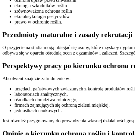
ochrona upraw przed chwastami
ekologia szkodników roślin
zrównoważona ochrona roślin
ekotoksykologia pestycydów
prawo w ochronie roślin.
Przedmioty maturalne i zasady rekrutacji n
O przyjęcie na studia mogą ubiegać się osoby, które uzyskały dyplo
odbywa się w oparciu ośrednią ocen z egzaminów i zaliczeń. Szczegół
Perspektywy pracy po kierunku ochrona roś
Absolwent znajdzie zatrudnienie w:
urzędach państwowych związanych z kontrolą produktów roślinny
laboratoriach analitycznych,
ośrodkach doradztwa rolniczego,
firmach zajmujących się ochroną zieleni miejskiej,
jednostkach naukowych.
Jest również przygotowany do prowadzenia własnej działalności gospo
Opinie o kierunku ochrona roślin i kontrol