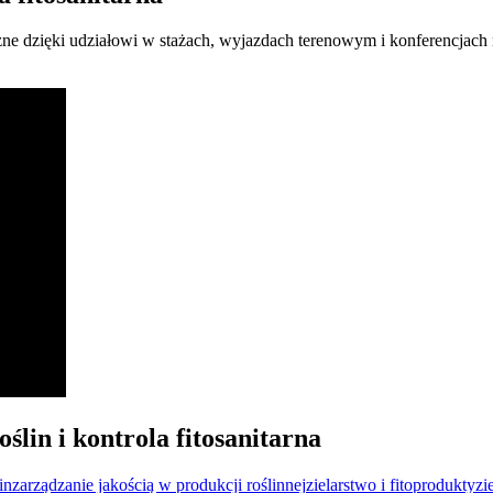
ne dzięki udziałowi w stażach, wyjazdach terenowym i konferencjac
lin i kontrola fitosanitarna
in
zarządzanie jakością w produkcji roślinnej
zielarstwo i fitoprodukty
zi