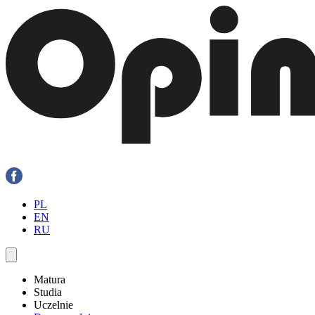
PL
EN
RU
Matura
Studia
Uczelnie