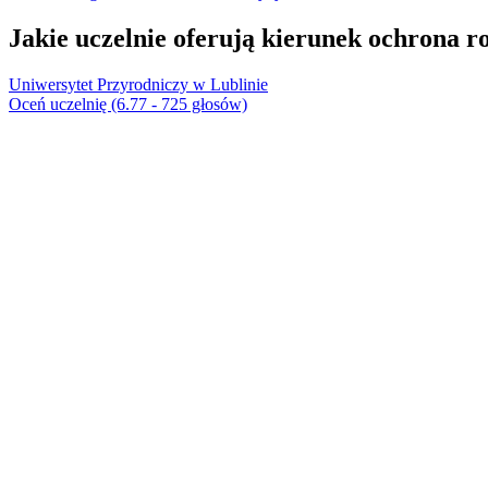
Jakie uczelnie oferują kierunek ochrona roś
Uniwersytet Przyrodniczy w Lublinie
Oceń uczelnię (6.77 - 725 głosów)