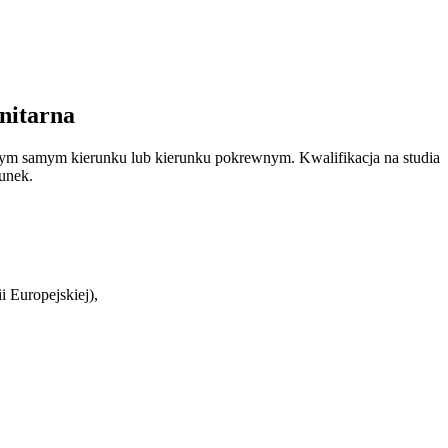
anitarna
a tym samym kierunku lub kierunku pokrewnym. Kwalifikacja na studia
runek.
i Europejskiej),