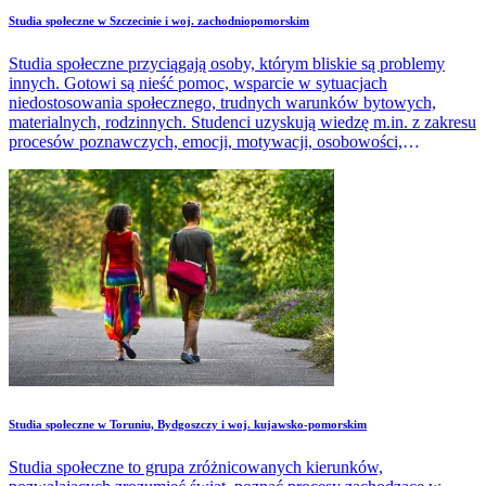
Studia społeczne w Szczecinie i woj. zachodniopomorskim
Studia społeczne przyciągają osoby, którym bliskie są problemy
innych. Gotowi są nieść pomoc, wsparcie w sytuacjach
niedostosowania społecznego, trudnych warunków bytowych,
materialnych, rodzinnych. Studenci uzyskują wiedzę m.in. z zakresu
procesów poznawczych, emocji, motywacji, osobowości,
psychologii społecznej, psychologii rozwoju człowieka.
Studia społeczne w Toruniu, Bydgoszczy i woj. kujawsko-pomorskim
Studia społeczne to grupa zróżnicowanych kierunków,