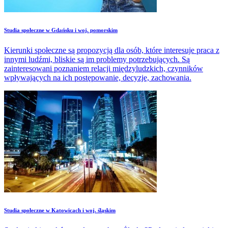
Studia społeczne w Gdańsku i woj. pomorskim
Kierunki społeczne są propozycją dla osób, które interesuje praca z
innymi ludźmi, bliskie są im problemy potrzebujących. Są
zainteresowani poznaniem relacji międzyludzkich, czynników
wpływających na ich postępowanie, decyzje, zachowania.
Studia społeczne w Katowicach i woj. śląskim