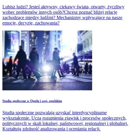
Lubisz ludzi? Jesteś aktywny, ciekawy świata, otwarty, życzliwy
wobec problemów innych osób?Chcesz poznać bliżej relacje
zachodzące między ludźmi? Mechanizmy wpływające na nasze
emocje, decyzje, zachowania?
Studia społeczne w Opolu i woj. opolskim
Studia społeczne pozwalają uzyskać interdyscyplinarne
wykształcenie. Uczą rozumienia zjawisk i procesów społecznych,
politycznych w skali lokalnej, państwowej, regionalnej i globalnej.
Kształtują zdolność analizowania i oceniania relacji.