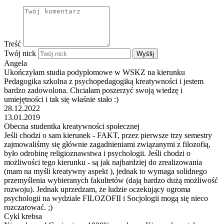
Treść
Twój nick
Wyślij
Angela
Ukończyłam studia podyplomowe w WSKZ na kierunku
Pedagogika szkolna z psychopedagogiką kreatywności i jestem
bardzo zadowolona. Chciałam poszerzyć swoją wiedzę i
umiejętności i tak się właśnie stało :)
28.12.2022
13.01.2019
Obecna studentka kreatywności społecznej
Jeśli chodzi o sam kierunek - FAKT, przez pierwsze trzy semestry
zajmowaliśmy się głównie zagadnieniami związanymi z filozofią,
było odrobinę religioznawstwa i psychologii. Jeśli chodzi o
możliwości tego kierunku - są jak najbardziej do zrealizowania
(mam na myśli kreatywny aspekt ), jednak to wymaga solidnego
przemyślenia wybieranych fakultetów (dają bardzo dużą możliwość
rozwoju). Jednak uprzedzam, że ludzie oczekujący ogroma
psychologii na wydziale FILOZOFII i Socjologii mogą się nieco
rozczarować. ;)
Cykl krebsa