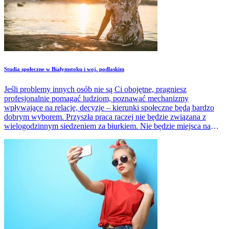
Studia społeczne w Białymstoku i woj. podlaskim
Jeśli problemy innych osób nie są Ci obojętne, pragniesz
profesjonalnie pomagać ludziom, poznawać mechanizmy
wpływające na relacje, decyzje – kierunki społeczne będą bardzo
dobrym wyborem. Przyszła praca raczej nie będzie związana z
wielogodzinnym siedzeniem za biurkiem. Nie będzie miejsca na
rutynę, nudę.