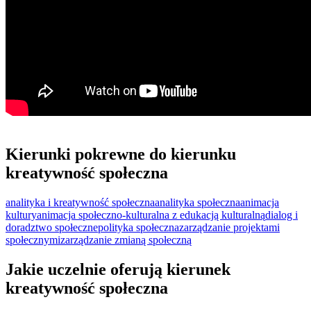
Kierunki pokrewne do kierunku
kreatywność społeczna
analityka i kreatywność społeczna
analityka społeczna
animacja
kultury
animacja społeczno-kulturalna z edukacją kulturalną
dialog i
doradztwo społeczne
polityka społeczna
zarządzanie projektami
społecznymi
zarządzanie zmianą społeczną
Jakie uczelnie oferują kierunek
kreatywność społeczna