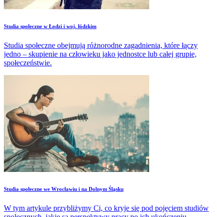
Studia społeczne w Łodzi i woj. łódzkim
Studia społeczne obejmują różnorodne zagadnienia, które łączy
jedno – skupienie na człowieku jako jednostce lub całej grupie,
społeczeństwie.
Studia społeczne we Wrocławiu i na Dolnym Śląsku
W tym artykule przybliżymy Ci, co kryje się pod pojęciem studiów
społecznych, jakie są perspektywy pracy po ich ukończeniu.