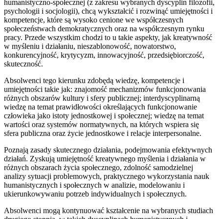
humanistyczno-społecznej (z zakresu wybranych dyscyplin filozofii,
psychologii i socjologii), chcą wykształcić i rozwinąć umiejętności i
kompetencje, które są wysoko cenione we współczesnych
społeczeństwach demokratycznych oraz na współczesnym rynku
pracy. Przede wszystkim chodzi to u takie aspekty, jak kreatywność
w myśleniu i działaniu, nieszablonowość, nowatorstwo,
konkurencyjność, krytycyzm, innowacyjność, przedsiębiorczość,
skuteczność.
Absolwenci tego kierunku zdobędą wiedzę, kompetencje i
umiejętności takie jak: znajomość mechanizmów funkcjonowania
różnych obszarów kultury i sfery publicznej; interdyscyplinarną
wiedzę na temat prawidłowości określających funkcjonowanie
człowieka jako istoty jednostkowej i społecznej; wiedzę na temat
wartości oraz systemów normatywnych, na których wspiera się
sfera publiczna oraz życie jednostkowe i relacje interpersonalne.
Poznają zasady skutecznego działania, podejmowania efektywnych
działań. Zyskują umiejętność kreatywnego myślenia i działania w
różnych obszarach życia społecznego, zdolność samodzielnej
analizy sytuacji problemowych, praktycznego wykorzystania nauk
humanistycznych i społecznych w analizie, modelowaniu i
ukierunkowywaniu potrzeb indywidualnych i społecznych.
Absolwenci mogą kontynuować kształcenie na wybranych studiach