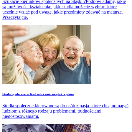
Szukacie kierunków społecznych na Śląsku?Podpowiadamy, jakie
są możliwości kształcenia: jakie studia możecie wybrać, które
uczelnie wziąć pod uwagę, jakie przedmioty zdawać na maturze.
Przeczytajcie.
Studia społeczne w Kielcach i woj. świętokrzyskim
Studia społeczne kierowane są do osób z pasją, które chcą pomagać
ludziom z różnego rodzaju problemami, trudnościami,
niedostosowaniami.