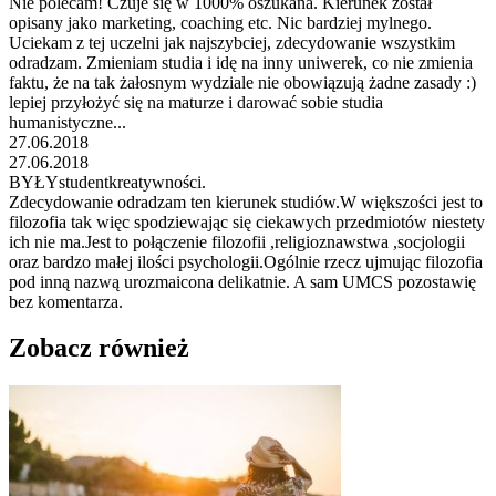
Nie polecam! Czuje się w 1000% oszukana. Kierunek został
opisany jako marketing, coaching etc. Nic bardziej mylnego.
Uciekam z tej uczelni jak najszybciej, zdecydowanie wszystkim
odradzam. Zmieniam studia i idę na inny uniwerek, co nie zmienia
faktu, że na tak żałosnym wydziale nie obowiązują żadne zasady :)
lepiej przyłożyć się na maturze i darować sobie studia
humanistyczne...
27.06.2018
27.06.2018
BYŁYstudentkreatywności.
Zdecydowanie odradzam ten kierunek studiów.W większości jest to
filozofia tak więc spodziewając się ciekawych przedmiotów niestety
ich nie ma.Jest to połączenie filozofii ,religioznawstwa ,socjologii
oraz bardzo małej ilości psychologii.Ogólnie rzecz ujmując filozofia
pod inną nazwą urozmaicona delikatnie. A sam UMCS pozostawię
bez komentarza.
Zobacz również