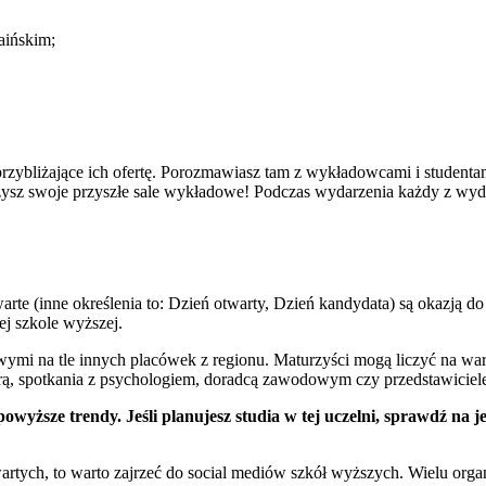
aińskim;
ybliżające ich ofertę. Porozmawiasz tam z wykładowcami i studentam
zysz swoje przyszłe sale wykładowe! Podczas wydarzenia każdy z wydzi
te (inne określenia to: Dzień otwarty, Dzień kandydata) są okazją do 
j szkole wyższej.
wymi na tle innych placówek z regionu. Maturzyści mogą liczyć na wa
rą, spotkania z psychologiem, doradcą zawodowym czy przedstawicie
wyższe trendy. Jeśli planujesz studia w tej uczelni, sprawdź na je
tych, to warto zajrzeć do social mediów szkół wyższych. Wielu organi