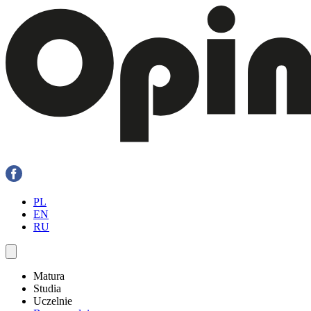
PL
EN
RU
Matura
Studia
Uczelnie