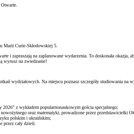
 Otwarte.
 Marii Curie-Skłodowskiej 5.
otwarte i zapraszają na zaplanowane wydarzenia. To doskonała okazja,
nią wyrusz na zwiedzanie!
tkań wydziałowych. Na miejscu poznasz szczegóły studiowania na wyb
y 2026” z wykładem popularnonaukowym gościa specjalnego;
a nowożytnego oraz matematyki, prowadzone przez przedstawicielki 
ęzyku polskim i ukraińskim;
 przez cały dzień;