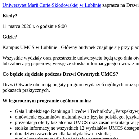
Uniwersytet Marii Curie-Skłodowskiej w Lublinie
zaprasza na Drzwi
Kiedy?
11 marca 2026 r. o godzinie 9:00
Gdzie?
Kampus UMCS w Lublinie - Główny budynek znajduje się przy placu
Wszystkie wydziały oraz przestrzenie uniwersytetu będą tego dnia 
lub zabierz jej papierową wersję ze stoiska informacyjnego i wraz z 
Co będzie się działo podczas Drzwi Otwartych UMCS?
Drzwi Otwarte obejmują bogaty program wydarzeń ogólnych oraz spo
pokazach praktycznych.
W tegorocznym programie ogólnym m.in.:
Gala Lubelskiego Rankingu Liceów i Techników „Perspektyw
omówienie egzaminów maturalnych z języka polskiego, język
prezentacja oferty kształcenia UMCS oraz zasad rekrutacji w j
stoiska informacyjne wszystkich 12 wydziałów UMCS dostępne
doradztwo zawodowe dla kandydatów na studia;