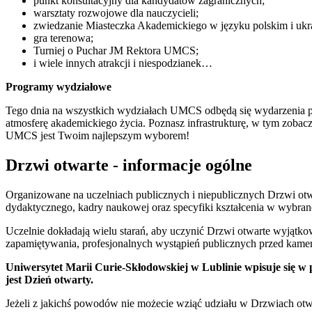
punkt konsultacyjny dla kandydatów zagranicznych;
warsztaty rozwojowe dla nauczycieli;
zwiedzanie Miasteczka Akademickiego w języku polskim i ukr
gra terenowa;
Turniej o Puchar JM Rektora UMCS;
i wiele innych atrakcji i niespodzianek…
Programy wydziałowe
Tego dnia na wszystkich wydziałach UMCS odbędą się wydarzenia prz
atmosferę akademickiego życia. Poznasz infrastrukturę, w tym zobac
UMCS jest Twoim najlepszym wyborem!
Drzwi otwarte - informacje ogólne
Organizowane na uczelniach publicznych i niepublicznych Drzwi otwar
dydaktycznego, kadry naukowej oraz specyfiki kształcenia w wybrane
Uczelnie dokładają wielu starań, aby uczynić Drzwi otwarte wyjątko
zapamiętywania, profesjonalnych wystąpień publicznych przed kame
Uniwersytet Marii Curie-Skłodowskiej w Lublinie wpisuje się w po
jest Dzień otwarty.
Jeżeli z jakichś powodów nie możecie wziąć udziału w Drzwiach otwar