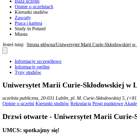
Baza uczelni
Opinie o uczelniach
Kierunki studiów
Zawody
Praca i kariera
Study in Poland
Miasta
Jesteś tutaj:
Strona główna
Uniwersytet Marii Curie-Skłodowskiej w 
Informacje szczegółowe
Informacje ogólne
Typy studiów
Uniwersytet Marii Curie-Skłodowskiej w L
uczelnia publiczna
, 20-031 Lublin, pl. M. Curie-Skłodowskiej 5, (+8
Opinie o uczelni
Kierunki studiów
Rekrutacja
Progi punktowe
Akade
Drzwi otwarte - Uniwersytet Marii Curie-
UMCS: spotkajmy się!