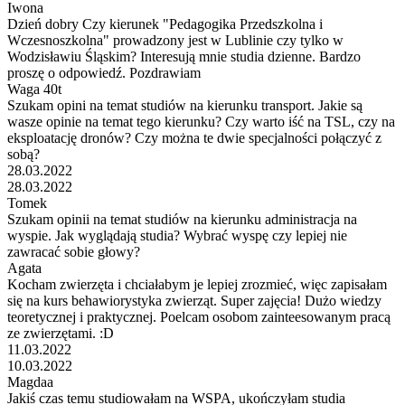
Iwona
Dzień dobry Czy kierunek "Pedagogika Przedszkolna i
Wczesnoszkolna" prowadzony jest w Lublinie czy tylko w
Wodzisławiu Śląskim? Interesują mnie studia dzienne. Bardzo
proszę o odpowiedź. Pozdrawiam
Waga 40t
Szukam opini na temat studiów na kierunku transport. Jakie są
wasze opinie na temat tego kierunku? Czy warto iść na TSL, czy na
eksploatację dronów? Czy można te dwie specjalności połączyć z
sobą?
28.03.2022
28.03.2022
Tomek
Szukam opinii na temat studiów na kierunku administracja na
wyspie. Jak wyglądają studia? Wybrać wyspę czy lepiej nie
zawracać sobie głowy?
Agata
Kocham zwierzęta i chciałabym je lepiej zrozmieć, więc zapisałam
się na kurs behawiorystyka zwierząt. Super zajęcia! Dużo wiedzy
teoretycznej i praktycznej. Poelcam osobom zainteesowanym pracą
ze zwierzętami. :D
11.03.2022
10.03.2022
Magdaa
Jakiś czas temu studiowałam na WSPA, ukończyłam studia