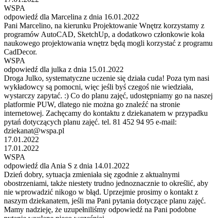
WSPA
odpowiedź dla Marcelina z dnia 16.01.2022
Pani Marcelino, na kierunku Projektowanie Wnętrz korzystamy z
programów AutoCAD, SketchUp, a dodatkowo członkowie koła
naukowego projektowania wnętrz będą mogli korzystać z programu
CadDecor.
WSPA
odpowiedź dla julka z dnia 15.01.2022
Droga Julko, systematyczne uczenie się działa cuda! Poza tym nasi
wykładowcy są pomocni, więc jeśli byś czegoś nie wiedziała,
wystarczy zapytać. :) Co do planu zajęć, udostępniamy go na naszej
platformie PUW, dlatego nie można go znaleźć na stronie
internetowej. Zachęcamy do kontaktu z dziekanatem w przypadku
pytań dotyczących planu zajęć. tel. 81 452 94 95 e-mail:
dziekanat@wspa.pl
17.01.2022
17.01.2022
WSPA
odpowiedź dla Ania S z dnia 14.01.2022
Dzień dobry, sytuacja zmieniała się zgodnie z aktualnymi
obostrzeniami, także niestety trudno jednoznacznie to określić, aby
nie wprowadzić nikogo w błąd. Uprzejmie prosimy o kontakt z
naszym dziekanatem, jeśli ma Pani pytania dotyczące planu zajęć.
Mamy nadzieję, że uzupełniliśmy odpowiedź na Pani podobne