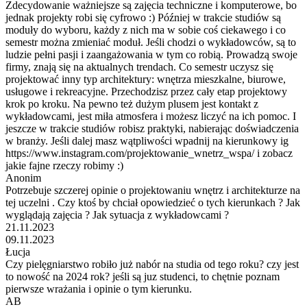
Zdecydowanie ważniejsze są zajęcia techniczne i komputerowe, bo
jednak projekty robi się cyfrowo :) Później w trakcie studiów są
moduły do wyboru, każdy z nich ma w sobie coś ciekawego i co
semestr można zmieniać moduł. Jeśli chodzi o wykładowców, są to
ludzie pełni pasji i zaangażowania w tym co robią. Prowadzą swoje
firmy, znają się na aktualnych trendach. Co semestr uczysz się
projektować inny typ architektury: wnętrza mieszkalne, biurowe,
usługowe i rekreacyjne. Przechodzisz przez cały etap projektowy
krok po kroku. Na pewno też dużym plusem jest kontakt z
wykładowcami, jest miła atmosfera i możesz liczyć na ich pomoc. I
jeszcze w trakcie studiów robisz praktyki, nabierając doświadczenia
w branży. Jeśli dalej masz wątpliwości wpadnij na kierunkowy ig
https://www.instagram.com/projektowanie_wnetrz_wspa/ i zobacz
jakie fajne rzeczy robimy :)
Anonim
Potrzebuje szczerej opinie o projektowaniu wnętrz i architekturze na
tej uczelni . Czy ktoś by chciał opowiedzieć o tych kierunkach ? Jak
wyglądają zajęcia ? Jak sytuacja z wykładowcami ?
21.11.2023
09.11.2023
Łucja
Czy pielęgniarstwo robiło już nabór na studia od tego roku? czy jest
to nowość na 2024 rok? jeśli są juz studenci, to chętnie poznam
pierwsze wrażania i opinie o tym kierunku.
AB