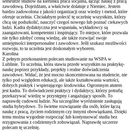
semestrze studiów na kierunku praca socjalna, łącząc naukę z pracą
zawodową. Dojeżdżam, a właściwie dolatuje z Niemiec. Jestem
bardzo zadowolona z jakości organizacji oraz wiedzy i metod, które
oferuje uczelnia. Chciałabym polecić tę uczelnię wszystkim, którzy
chcą się podszkolić, nauczyć czegoś nowego lub poznać ciekawych
ludzi. Kadra dydaktyczna jest wspaniała, wykładowcy są
zaangażowani, kompetentni i inspirujący. To miejsce, które pozwala
nie tylko zdobyć cenną wiedzę, ale także rozwijać swoje
umiejętności interpersonalne i zawodowe. Jeśli szukasz możliwości
rozwoju, to ta uczelnia jest doskonałym wyborem.
Karolina
Z pełnym przekonaniem polecam studiowanie na WSPA w
Lublinie. To uczelnia, która stawia przede wszystkim na praktykę-
naukę poprzez przykłady, projekty i realne doświadczenia
zawodowe. Widać, że jest mocno skoncentrowana na studencie, nie
tylko pod względem edukacji, ale także kształtowania wartości,
dobrych praktyk i wspierającego środowiska. Ogromnym atutem
jest kadra. To doświadczeni praktycy i dydaktycy, którzy potrafią
przekazywać wiedzę w przystępny i angażujący sposób. To
naprawdę cudowni ludzie. Na szczególne wyróżnienie zasługują
studia hybrydowe. To świetne rozwiązanie dla osób, które łączą
naukę z pracą, życiem rodzinnym czy innymi obowiązkami. Dzięki
temu można wygodnie rozpocząć lub kontynuować studia bez
rezygnowania z codziennych zobowiązań. Naprawdę szczerze
polecam tę uczelnię.