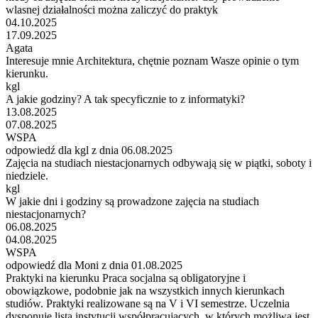
wlasnej działalności można zaliczyć do praktyk
04.10.2025
17.09.2025
Agata
Interesuje mnie Architektura, chętnie poznam Wasze opinie o tym
kierunku.
kgl
A jakie godziny? A tak specyficznie to z informatyki?
13.08.2025
07.08.2025
WSPA
odpowiedź dla kgl z dnia 06.08.2025
Zajęcia na studiach niestacjonarnych odbywają się w piątki, soboty i
niedziele.
kgl
W jakie dni i godziny są prowadzone zajęcia na studiach
niestacjonarnych?
06.08.2025
04.08.2025
WSPA
odpowiedź dla Moni z dnia 01.08.2025
Praktyki na kierunku Praca socjalna są obligatoryjne i
obowiązkowe, podobnie jak na wszystkich innych kierunkach
studiów. Praktyki realizowane są na V i VI semestrze. Uczelnia
dysponuje listą instytucji współpracujących, w których możliwa jest