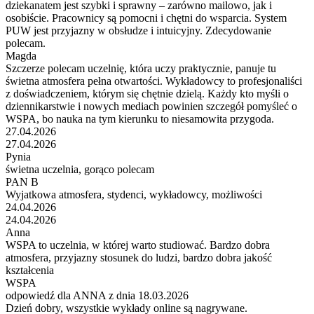
dziekanatem jest szybki i sprawny – zarówno mailowo, jak i
osobiście. Pracownicy są pomocni i chętni do wsparcia. System
PUW jest przyjazny w obsłudze i intuicyjny. Zdecydowanie
polecam.
Magda
Szczerze polecam uczelnię, która uczy praktycznie, panuje tu
świetna atmosfera pełna otwartości. Wykładowcy to profesjonaliści
z doświadczeniem, którym się chętnie dzielą. Każdy kto myśli o
dziennikarstwie i nowych mediach powinien szczegół pomyśleć o
WSPA, bo nauka na tym kierunku to niesamowita przygoda.
27.04.2026
27.04.2026
Pynia
świetna uczelnia, gorąco polecam
PAN B
Wyjatkowa atmosfera, stydenci, wykładowcy, możliwości
24.04.2026
24.04.2026
Anna
WSPA to uczelnia, w której warto studiować. Bardzo dobra
atmosfera, przyjazny stosunek do ludzi, bardzo dobra jakość
kształcenia
WSPA
odpowiedź dla ANNA z dnia 18.03.2026
Dzień dobry, wszystkie wykłady online są nagrywane.