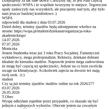
Dziękujemy za tak miłe słowa! Cieszymy się, że jest Pani częścią
społeczności WSPA i że wspólnie tworzymy to miejsce. Tegoroczne
upały zaskoczyły nas wszystkich, ale pracujemy nad tym, aby było
nam jeszcze bardziej komfortowo :)
WSPA
odpowiedź dla student z dnia 03.07.2026
Dzień dobry, terminy zjazdów będą udostępnione wkrótce na
stronie: https://wspa.pl/student/dziekanat/organizacja-roku-
akademickiego/
14.07.2026
07.07.2026
Moniczka
Jestem Studentka teraz już 3 roku Pracy Socjalnej. Fantastyczni
wykładowcy, mega profesjonalizm. Rektorzy, dziekani dobrani
idealnie do kierunku studiów. Naprawde jestem mega zadowolona
że mogę być częscią tej społeczności. Jedyne na co bym zwróciła
uwage na klimatyzacje. Aczkolwiek zajecia na dworze też mają
swój urok. :)::)
student
Czy są już terminy zjazdów studiów online na rok 2026/27?
03.07.2026
26.05.2026
T.Ober.
Wyspę odkryłam zupełnie przez przypadek, co okazało się być
jednym z najlepszych wyborów. Obecnie jestem na czwartym