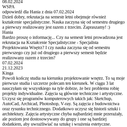
08.02.2024
WSPA
odpowiedź dla Hania z dnia 07.02.2024
Dzień dobry, rekrutacja na semestr letni obejmuje również
kształcenie specjalistyczne. Nauka zaczyna się od semestru drugiego
a pierwszy realizowany jest razem z trzecim. Zapraszamy! :)
Hania
Bardzo proszę o informację... Czy na semestr letni prowadzona jest
rekrutacja na Kształcenie Specjalistyczne - Specjalista
Projektowania Wnętrz? I czy nauka zaczyna się od semestru
pierwszego czy już od drugiego a pierwszy semestr będzie
realizowany razem z trzecim?
07.02.2024
21.12.2023
Kinga
Powoli kończę studia na kierunku projektowanie wnętrz. To są moje
pierwsze studia i szczerze polecam ten kierunek. W ciągu 3 lat
nauczyłam się wszystkiego na tyle dobrze, że bez problemu robię
projekty indywidualne. Zajęcia są głównie techniczne i artystyczne.
Uczysz się programów komputerowych takich jak: Sketchup,
AutoCad, Archicad, Photoshop, V-ray. Są zajęcia z budownictwa
oraz rysunku technicznego. Dodatkowo uczysz się historii sztuki i
architektury. Zajęcia artystyczne chyba najbardziej mnie przerażały,
ale poziom jest dostosowywany do grupy i one są bardziej
dodatkiem, aby uwrażliwiać na sztukę i wrażenia estetyczne.