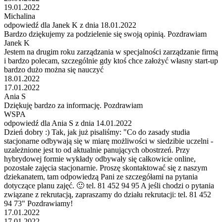
19.01.2022
Michalina
odpowiedź dla Janek K z dnia 18.01.2022
Bardzo dziękujemy za podzielenie się swoją opinią. Pozdrawiam
Janek K
Jestem na drugim roku zarządzania w specjalności zarządzanie firmą
i bardzo polecam, szczególnie gdy ktoś chce założyć własny start-up
bardzo dużo można się nauczyć
18.01.2022
17.01.2022
Ania S
Dziękuję bardzo za informację. Pozdrawiam
WSPA
odpowiedź dla Ania S z dnia 14.01.2022
Dzień dobry :) Tak, jak już pisaliśmy: "Co do zasady studia
stacjonarne odbywają się w miarę możliwości w siedzibie uczelni -
uzależnione jest to od aktualnie panujących obostrzeń. Przy
hybrydowej formie wykłady odbywały się całkowicie online,
pozostałe zajęcia stacjonarnie. Proszę skontaktować się z naszym
dziekanatem, tam odpowiedzą Pani ze szczegółami na pytania
dotyczące planu zajęć. 🙂 tel. 81 452 94 95 A jeśli chodzi o pytania
związane z rekrutacją, zapraszamy do działu rekrutacji: tel. 81 452
94 73" Pozdrawiamy!
17.01.2022
17.01.2022