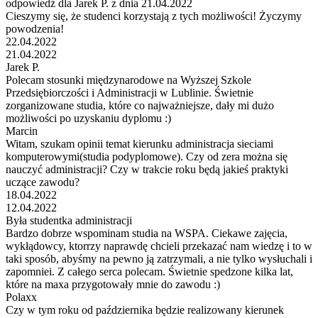
odpowiedź dla Jarek P. z dnia 21.04.2022
Cieszymy się, że studenci korzystają z tych możliwości! Życzymy
powodzenia!
22.04.2022
21.04.2022
Jarek P.
Polecam stosunki międzynarodowe na Wyższej Szkole
Przedsiębiorczości i Administracji w Lublinie. Świetnie
zorganizowane studia, które co najważniejsze, dały mi dużo
możliwości po uzyskaniu dyplomu :)
Marcin
Witam, szukam opinii temat kierunku administracja sieciami
komputerowymi(studia podyplomowe). Czy od zera można się
nauczyć administracji? Czy w trakcie roku będą jakieś praktyki
uczące zawodu?
18.04.2022
12.04.2022
Była studentka administracji
Bardzo dobrze wspominam studia na WSPA. Ciekawe zajęcia,
wykłądowcy, ktorrzy naprawdę chcieli przekazać nam wiedzę i to w
taki sposób, abyśmy na pewno ją zatrzymali, a nie tylko wysłuchali i
zapomniei. Z całego serca polecam. Świetnie spedzone kilka lat,
które na maxa przygotowały mnie do zawodu :)
Polaxx
Czy w tym roku od października będzie realizowany kierunek