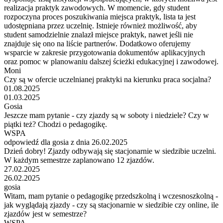
realizacja praktyk zawodowych. W momencie, gdy student
rozpoczyna proces poszukiwania miejsca praktyk, lista ta jest
udostępniana przez uczelnię. Istnieje również możliwość, aby
student samodzielnie znalazł miejsce praktyk, nawet jeśli nie
znajduje się ono na liście partnerów. Dodatkowo oferujemy
wsparcie w zakresie przygotowania dokumentów aplikacyjnych
oraz pomoc w planowaniu dalszej ścieżki edukacyjnej i zawodowej.
Moni
Czy są w ofercie uczelnianej praktyki na kierunku praca socjalna?
01.08.2025
01.03.2025
Gosia
Jeszcze mam pytanie - czy zjazdy są w soboty i niedziele? Czy w
piątki też? Chodzi o pedagogikę.
WSPA
odpowiedź dla gosia z dnia 26.02.2025
Dzień dobry! Zjazdy odbywają się stacjonarnie w siedzibie uczelni.
W każdym semestrze zaplanowano 12 zjazdów.
27.02.2025
26.02.2025
gosia
Witam, mam pytanie o pedagogikę przedszkolną i wczesnoszkolną -
jak wyglądają zjazdy - czy są stacjonarnie w siedzibie czy online, ile
zjazdów jest w semestrze?
WSPA