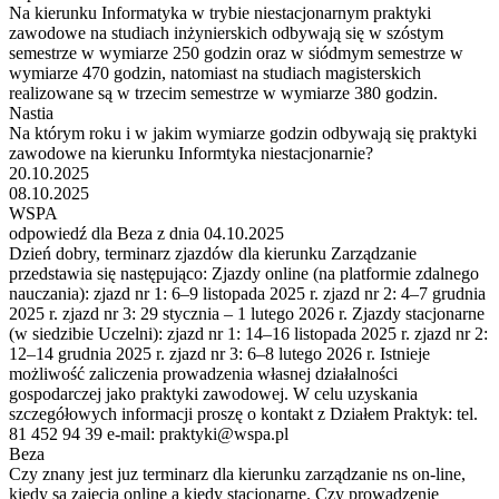
Na kierunku Informatyka w trybie niestacjonarnym praktyki
zawodowe na studiach inżynierskich odbywają się w szóstym
semestrze w wymiarze 250 godzin oraz w siódmym semestrze w
wymiarze 470 godzin, natomiast na studiach magisterskich
realizowane są w trzecim semestrze w wymiarze 380 godzin.
Nastia
Na którym roku i w jakim wymiarze godzin odbywają się praktyki
zawodowe na kierunku Informtyka niestacjonarnie?
20.10.2025
08.10.2025
WSPA
odpowiedź dla Beza z dnia 04.10.2025
Dzień dobry, terminarz zjazdów dla kierunku Zarządzanie
przedstawia się następująco: Zjazdy online (na platformie zdalnego
nauczania): zjazd nr 1: 6–9 listopada 2025 r. zjazd nr 2: 4–7 grudnia
2025 r. zjazd nr 3: 29 stycznia – 1 lutego 2026 r. Zjazdy stacjonarne
(w siedzibie Uczelni): zjazd nr 1: 14–16 listopada 2025 r. zjazd nr 2:
12–14 grudnia 2025 r. zjazd nr 3: 6–8 lutego 2026 r. Istnieje
możliwość zaliczenia prowadzenia własnej działalności
gospodarczej jako praktyki zawodowej. W celu uzyskania
szczegółowych informacji proszę o kontakt z Działem Praktyk: tel.
81 452 94 39 e-mail: praktyki@wspa.pl
Beza
Czy znany jest juz terminarz dla kierunku zarządzanie ns on-line,
kiedy sa zajęcia online a kiedy stacjonarne. Czy prowadzenie