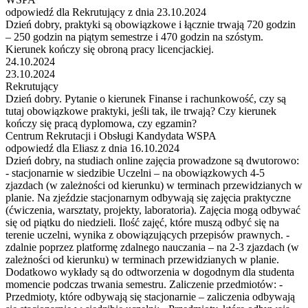
odpowiedź dla Rekrutujący z dnia 23.10.2024
Dzień dobry, praktyki są obowiązkowe i łącznie trwają 720 godzin
– 250 godzin na piątym semestrze i 470 godzin na szóstym.
Kierunek kończy się obroną pracy licencjackiej.
24.10.2024
23.10.2024
Rekrutujący
Dzień dobry. Pytanie o kierunek Finanse i rachunkowość, czy są
tutaj obowiązkowe praktyki, jeśli tak, ile trwają? Czy kierunek
kończy się pracą dyplomowa, czy egzamin?
Centrum Rekrutacji i Obsługi Kandydata WSPA
odpowiedź dla Eliasz z dnia 16.10.2024
Dzień dobry, na studiach online zajęcia prowadzone są dwutorowo:
- stacjonarnie w siedzibie Uczelni – na obowiązkowych 4-5
zjazdach (w zależności od kierunku) w terminach przewidzianych w
planie. Na zjeździe stacjonarnym odbywają się zajęcia praktyczne
(ćwiczenia, warsztaty, projekty, laboratoria). Zajęcia mogą odbywać
się od piątku do niedzieli. Ilość zajęć, które muszą odbyć się na
terenie uczelni, wynika z obowiązujących przepisów prawnych. -
zdalnie poprzez platformę zdalnego nauczania – na 2-3 zjazdach (w
zależności od kierunku) w terminach przewidzianych w planie.
Dodatkowo wykłady są do odtworzenia w dogodnym dla studenta
momencie podczas trwania semestru. Zaliczenie przedmiotów: -
Przedmioty, które odbywają się stacjonarnie – zaliczenia odbywają