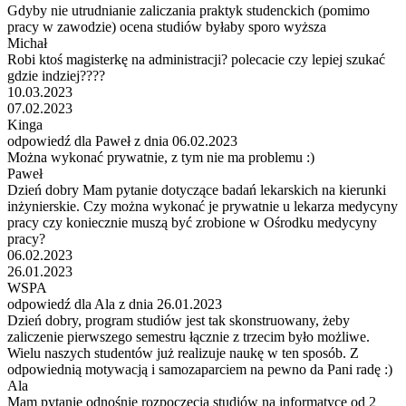
Gdyby nie utrudnianie zaliczania praktyk studenckich (pomimo
pracy w zawodzie) ocena studiów byłaby sporo wyższa
Michał
Robi ktoś magisterkę na administracji? polecacie czy lepiej szukać
gdzie indziej????
10.03.2023
07.02.2023
Kinga
odpowiedź dla Paweł z dnia 06.02.2023
Można wykonać prywatnie, z tym nie ma problemu :)
Paweł
Dzień dobry Mam pytanie dotyczące badań lekarskich na kierunki
inżynierskie. Czy można wykonać je prywatnie u lekarza medycyny
pracy czy koniecznie muszą być zrobione w Ośrodku medycyny
pracy?
06.02.2023
26.01.2023
WSPA
odpowiedź dla Ala z dnia 26.01.2023
Dzień dobry, program studiów jest tak skonstruowany, żeby
zaliczenie pierwszego semestru łącznie z trzecim było możliwe.
Wielu naszych studentów już realizuje naukę w ten sposób. Z
odpowiednią motywacją i samozaparciem na pewno da Pani radę :)
Ala
Mam pytanie odnośnie rozpoczęcia studiów na informatyce od 2