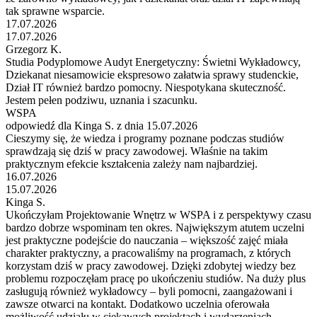
tak sprawne wsparcie.
17.07.2026
17.07.2026
Grzegorz K.
Studia Podyplomowe Audyt Energetyczny: Świetni Wykładowcy,
Dziekanat niesamowicie ekspresowo załatwia sprawy studenckie,
Dział IT również bardzo pomocny. Niespotykana skuteczność.
Jestem pełen podziwu, uznania i szacunku.
WSPA
odpowiedź dla Kinga S. z dnia 15.07.2026
Cieszymy się, że wiedza i programy poznane podczas studiów
sprawdzają się dziś w pracy zawodowej. Właśnie na takim
praktycznym efekcie kształcenia zależy nam najbardziej.
16.07.2026
15.07.2026
Kinga S.
Ukończyłam Projektowanie Wnętrz w WSPA i z perspektywy czasu
bardzo dobrze wspominam ten okres. Największym atutem uczelni
jest praktyczne podejście do nauczania – większość zajęć miała
charakter praktyczny, a pracowaliśmy na programach, z których
korzystam dziś w pracy zawodowej. Dzięki zdobytej wiedzy bez
problemu rozpoczęłam pracę po ukończeniu studiów. Na duży plus
zasługują również wykładowcy – byli pomocni, zaangażowani i
zawsze otwarci na kontakt. Dodatkowo uczelnia oferowała
możliwość udziału w ciekawych projektach i wydarzeniach