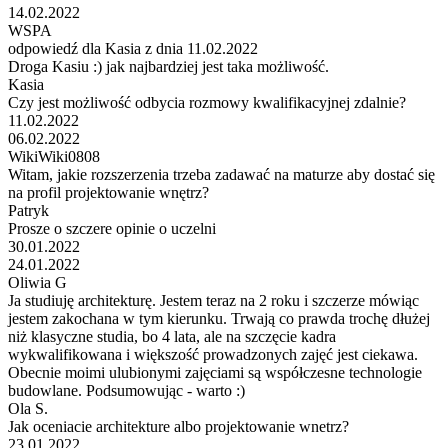
14.02.2022
WSPA
odpowiedź dla Kasia z dnia 11.02.2022
Droga Kasiu :) jak najbardziej jest taka możliwość.
Kasia
Czy jest możliwość odbycia rozmowy kwalifikacyjnej zdalnie?
11.02.2022
06.02.2022
WikiWiki0808
Witam, jakie rozszerzenia trzeba zadawać na maturze aby dostać się
na profil projektowanie wnętrz?
Patryk
Prosze o szczere opinie o uczelni
30.01.2022
24.01.2022
Oliwia G
Ja studiuję architekturę. Jestem teraz na 2 roku i szczerze mówiąc
jestem zakochana w tym kierunku. Trwają co prawda trochę dłużej
niż klasyczne studia, bo 4 lata, ale na szczęcie kadra
wykwalifikowana i większość prowadzonych zajęć jest ciekawa.
Obecnie moimi ulubionymi zajęciami są współczesne technologie
budowlane. Podsumowując - warto :)
Ola S.
Jak oceniacie architekture albo projektowanie wnetrz?
23.01.2022