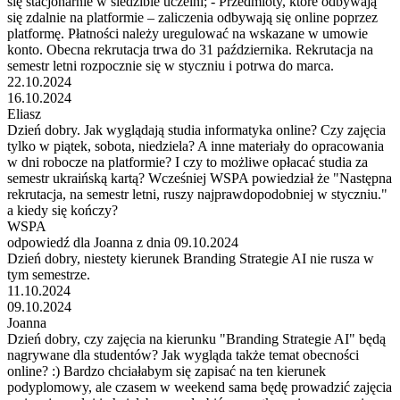
się stacjonarnie w siedzibie uczelni; - Przedmioty, które odbywają
się zdalnie na platformie – zaliczenia odbywają się online poprzez
platformę. Płatności należy uregulować na wskazane w umowie
konto. Obecna rekrutacja trwa do 31 października. Rekrutacja na
semestr letni rozpocznie się w styczniu i potrwa do marca.
22.10.2024
16.10.2024
Eliasz
Dzień dobry. Jak wyglądają studia informatyka online? Czy zajęcia
tylko w piątek, sobota, niedziela? A inne materiały do opracowania
w dni robocze na platformie? I czy to możliwe opłacać studia za
semestr ukraińską kartą? Wcześniej WSPA powiedział że "Następna
rekrutacja, na semestr letni, ruszy najprawdopodobniej w styczniu."
a kiedy się kończy?
WSPA
odpowiedź dla Joanna z dnia 09.10.2024
Dzień dobry, niestety kierunek Branding Strategie AI nie rusza w
tym semestrze.
11.10.2024
09.10.2024
Joanna
Dzień dobry, czy zajęcia na kierunku "Branding Strategie AI" będą
nagrywane dla studentów? Jak wygląda także temat obecności
online? :) Bardzo chciałabym się zapisać na ten kierunek
podyplomowy, ale czasem w weekend sama będę prowadzić zajęcia