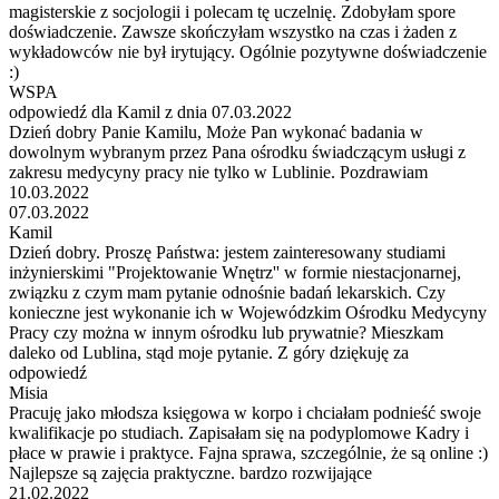
magisterskie z socjologii i polecam tę uczelnię. Zdobyłam spore
doświadczenie. Zawsze skończyłam wszystko na czas i żaden z
wykładowców nie był irytujący. Ogólnie pozytywne doświadczenie
:)
WSPA
odpowiedź dla Kamil z dnia 07.03.2022
Dzień dobry Panie Kamilu, Może Pan wykonać badania w
dowolnym wybranym przez Pana ośrodku świadczącym usługi z
zakresu medycyny pracy nie tylko w Lublinie. Pozdrawiam
10.03.2022
07.03.2022
Kamil
Dzień dobry. Proszę Państwa: jestem zainteresowany studiami
inżynierskimi "Projektowanie Wnętrz'' w formie niestacjonarnej,
związku z czym mam pytanie odnośnie badań lekarskich. Czy
konieczne jest wykonanie ich w Wojewódzkim Ośrodku Medycyny
Pracy czy można w innym ośrodku lub prywatnie? Mieszkam
daleko od Lublina, stąd moje pytanie. Z góry dziękuję za
odpowiedź
Misia
Pracuję jako młodsza księgowa w korpo i chciałam podnieść swoje
kwalifikacje po studiach. Zapisałam się na podyplomowe Kadry i
płace w prawie i praktyce. Fajna sprawa, szczególnie, że są online :)
Najlepsze są zajęcia praktyczne. bardzo rozwijające
21.02.2022