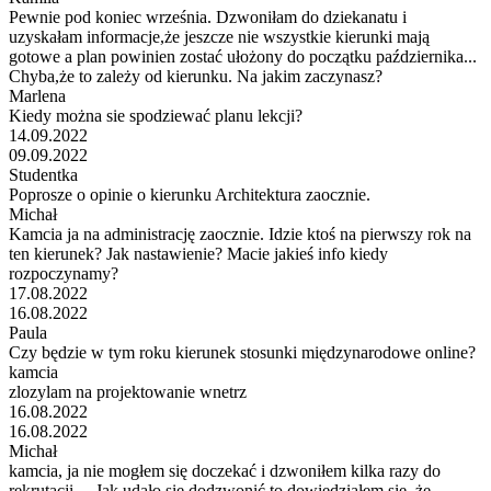
Pewnie pod koniec września. Dzwoniłam do dziekanatu i
uzyskałam informacje,że jeszcze nie wszystkie kierunki mają
gotowe a plan powinien zostać ułożony do początku października...
Chyba,że to zależy od kierunku. Na jakim zaczynasz?
Marlena
Kiedy można sie spodziewać planu lekcji?
14.09.2022
09.09.2022
Studentka
Poprosze o opinie o kierunku Architektura zaocznie.
Michał
Kamcia ja na administrację zaocznie. Idzie ktoś na pierwszy rok na
ten kierunek? Jak nastawienie? Macie jakieś info kiedy
rozpoczynamy?
17.08.2022
16.08.2022
Paula
Czy będzie w tym roku kierunek stosunki międzynarodowe online?
kamcia
zlozylam na projektowanie wnetrz
16.08.2022
16.08.2022
Michał
kamcia, ja nie mogłem się doczekać i dzwoniłem kilka razy do
rekrutacji.... Jak udało się dodzwonić to dowiedziałem się, że