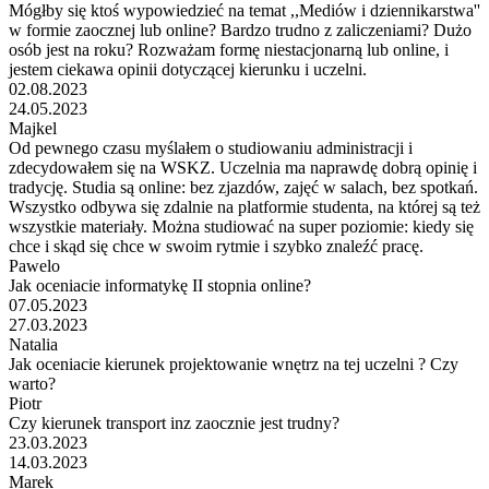
Mógłby się ktoś wypowiedzieć na temat ,,Mediów i dziennikarstwa''
w formie zaocznej lub online? Bardzo trudno z zaliczeniami? Dużo
osób jest na roku? Rozważam formę niestacjonarną lub online, i
jestem ciekawa opinii dotyczącej kierunku i uczelni.
02.08.2023
24.05.2023
Majkel
Od pewnego czasu myślałem o studiowaniu administracji i
zdecydowałem się na WSKZ. Uczelnia ma naprawdę dobrą opinię i
tradycję. Studia są online: bez zjazdów, zajęć w salach, bez spotkań.
Wszystko odbywa się zdalnie na platformie studenta, na której są też
wszystkie materiały. Można studiować na super poziomie: kiedy się
chce i skąd się chce w swoim rytmie i szybko znaleźć pracę.
Pawelo
Jak oceniacie informatykę II stopnia online?
07.05.2023
27.03.2023
Natalia
Jak oceniacie kierunek projektowanie wnętrz na tej uczelni ? Czy
warto?
Piotr
Czy kierunek transport inz zaocznie jest trudny?
23.03.2023
14.03.2023
Marek