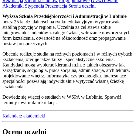
Rekrutacja
Kierunki studiów
Progi punktowe
Drzwi otwarte
Akademiki
Stypendia
Prezentacja
Strona uczelni
Wyższa Szkoła Przedsiębiorczości i Administracji w Lublinie
przez 25 lat działalności na rynku edukacyjnym wypracowała
stabilną pozycję w regionie. Uczelnia za cel stawia sobie
integrowanie studentów z całego świata, wdrażanie nowoczesnych
form kształcenia, otwartość na różnorodność oraz propagowanie
postaw prospołecznych.
Obecnie realizuje studia na różnych poziomach i w różnych trybach
kształcenia, oferuje także kursy i specjalistyczne szkolenia.
Kandydaci mogą wybierać kierunki m.in. z takich obszarów jak
zarządzanie, socjologia, praca socjalna, administracja, architektura,
projektowanie wnętrz, informatyka czy pedagogika. Interesujące
specjalności pozwalają indywidualnie wytyczać własną ścieżkę
kształcenia.
Dowiedz się więcej o studiach w WSPA w Lublinie. Sprawdź
terminy i warunki rekrutacji.
Kalendarz akademicki
Ocena uczelni