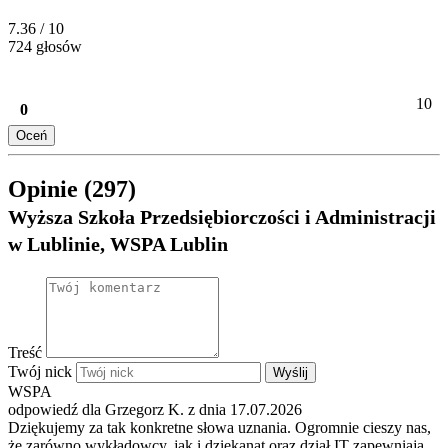
7.36
/ 10
724 głosów
10
0
Oceń
Opinie (297)
Wyższa Szkoła Przedsiębiorczości i Administracji
w Lublinie, WSPA Lublin
Treść
Twój nick
Wyślij
WSPA
odpowiedź dla Grzegorz K. z dnia 17.07.2026
Dziękujemy za tak konkretne słowa uznania. Ogromnie cieszy nas,
że zarówno wykładowcy, jak i dziekanat oraz dział IT zapewniają