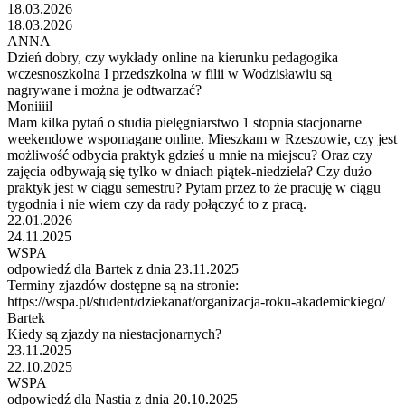
18.03.2026
18.03.2026
ANNA
Dzień dobry, czy wykłady online na kierunku pedagogika
wczesnoszkolna I przedszkolna w filii w Wodzisławiu są
nagrywane i można je odtwarzać?
Moniiiil
Mam kilka pytań o studia pielęgniarstwo 1 stopnia stacjonarne
weekendowe wspomagane online. Mieszkam w Rzeszowie, czy jest
możliwość odbycia praktyk gdzieś u mnie na miejscu? Oraz czy
zajęcia odbywają się tylko w dniach piątek-niedziela? Czy dużo
praktyk jest w ciągu semestru? Pytam przez to że pracuję w ciągu
tygodnia i nie wiem czy da rady połączyć to z pracą.
22.01.2026
24.11.2025
WSPA
odpowiedź dla Bartek z dnia 23.11.2025
Terminy zjazdów dostępne są na stronie:
https://wspa.pl/student/dziekanat/organizacja-roku-akademickiego/
Bartek
Kiedy są zjazdy na niestacjonarnych?
23.11.2025
22.10.2025
WSPA
odpowiedź dla Nastia z dnia 20.10.2025