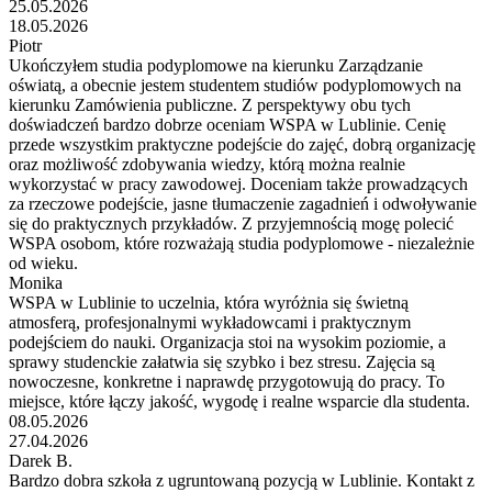
25.05.2026
18.05.2026
Piotr
Ukończyłem studia podyplomowe na kierunku Zarządzanie
oświatą, a obecnie jestem studentem studiów podyplomowych na
kierunku Zamówienia publiczne. Z perspektywy obu tych
doświadczeń bardzo dobrze oceniam WSPA w Lublinie. Cenię
przede wszystkim praktyczne podejście do zajęć, dobrą organizację
oraz możliwość zdobywania wiedzy, którą można realnie
wykorzystać w pracy zawodowej. Doceniam także prowadzących
za rzeczowe podejście, jasne tłumaczenie zagadnień i odwoływanie
się do praktycznych przykładów. Z przyjemnością mogę polecić
WSPA osobom, które rozważają studia podyplomowe - niezależnie
od wieku.
Monika
WSPA w Lublinie to uczelnia, która wyróżnia się świetną
atmosferą, profesjonalnymi wykładowcami i praktycznym
podejściem do nauki. Organizacja stoi na wysokim poziomie, a
sprawy studenckie załatwia się szybko i bez stresu. Zajęcia są
nowoczesne, konkretne i naprawdę przygotowują do pracy. To
miejsce, które łączy jakość, wygodę i realne wsparcie dla studenta.
08.05.2026
27.04.2026
Darek B.
Bardzo dobra szkoła z ugruntowaną pozycją w Lublinie. Kontakt z