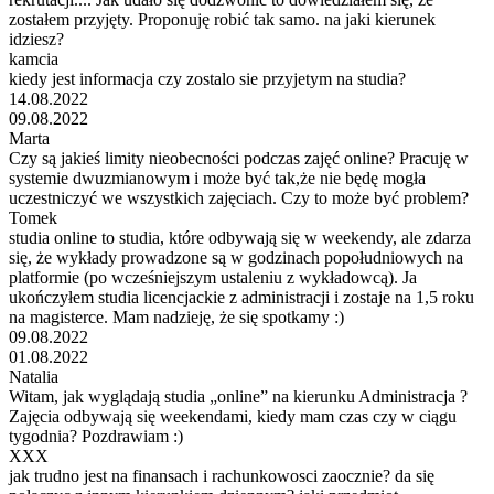
zostałem przyjęty. Proponuję robić tak samo. na jaki kierunek
idziesz?
kamcia
kiedy jest informacja czy zostalo sie przyjetym na studia?
14.08.2022
09.08.2022
Marta
Czy są jakieś limity nieobecności podczas zajęć online? Pracuję w
systemie dwuzmianowym i może być tak,że nie będę mogła
uczestniczyć we wszystkich zajęciach. Czy to może być problem?
Tomek
studia online to studia, które odbywają się w weekendy, ale zdarza
się, że wykłady prowadzone są w godzinach popołudniowych na
platformie (po wcześniejszym ustaleniu z wykładowcą). Ja
ukończyłem studia licencjackie z administracji i zostaje na 1,5 roku
na magisterce. Mam nadzieję, że się spotkamy :)
09.08.2022
01.08.2022
Natalia
Witam, jak wyglądają studia „online” na kierunku Administracja ?
Zajęcia odbywają się weekendami, kiedy mam czas czy w ciągu
tygodnia? Pozdrawiam :)
XXX
jak trudno jest na finansach i rachunkowosci zaocznie? da się