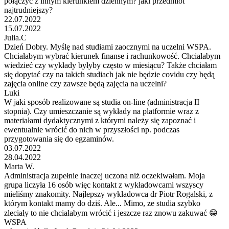
połączyc z innym kierunkiem dziennym? jaki przedmiot
najtrudniejszy?
22.07.2022
15.07.2022
Julia.C
Dzień Dobry. Myślę nad studiami zaocznymi na uczelni WSPA.
Chciałabym wybrać kierunek finanse i rachunkowość. Chcialabym
wiedzieć czy wykłady byłyby często w miesiącu? Także chciałam
się dopytać czy na takich studiach jak nie będzie covidu czy będą
zajęcia online czy zawsze będą zajęcia na uczelni?
Luki
W jaki sposób realizowane są studia on-line (administracja II
stopnia). Czy umieszczanie są wykłady na platformie wraz z
materiałami dydaktycznymi z którymi należy się zapoznać i
ewentualnie wrócić do nich w przyszłości np. podczas
przygotowania się do egzaminów.
03.07.2022
28.04.2022
Marta W.
Administracja zupełnie inaczej uczona niż oczekiwałam. Moja
grupa liczyła 16 osób więc kontakt z wykładowcami wszyscy
mieliśmy znakomity. Najlepszy wykładowca dr Piotr Rogalski, z
którym kontakt mamy do dziś. Ale... Mimo, ze studia szybko
zleciały to nie chciałabym wrócić i jeszcze raz znowu zakuwać 😁
WSPA