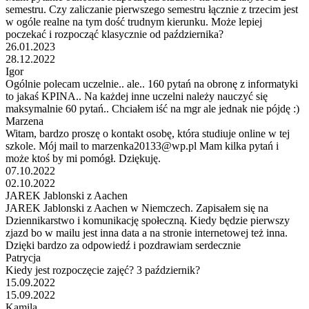
semestru. Czy zaliczanie pierwszego semestru łącznie z trzecim jest
w ogóle realne na tym dość trudnym kierunku. Może lepiej
poczekać i rozpocząć klasycznie od października?
26.01.2023
28.12.2022
Igor
Ogólnie polecam uczelnie.. ale.. 160 pytań na obronę z informatyki
to jakaś KPINA.. Na każdej inne uczelni należy nauczyć się
maksymalnie 60 pytań.. Chciałem iść na mgr ale jednak nie pójdę :)
Marzena
Witam, bardzo proszę o kontakt osobę, która studiuje online w tej
szkole. Mój mail to marzenka20133@wp.pl Mam kilka pytań i
może ktoś by mi pomógł. Dziękuję.
07.10.2022
02.10.2022
JAREK Jablonski z Aachen
JAREK Jablonski z Aachen w Niemczech. Zapisałem się na
Dziennikarstwo i komunikację społeczną. Kiedy będzie pierwszy
zjazd bo w mailu jest inna data a na stronie internetowej też inna.
Dzięki bardzo za odpowiedź i pozdrawiam serdecznie
Patrycja
Kiedy jest rozpoczęcie zajęć? 3 październik?
15.09.2022
15.09.2022
Kamila