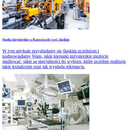
Studia inżynierskie w Katowicach i woj. śląskim
W tym artykule przyglądamy się śląskim uczelniom i
podpowiadamy Wam, jakie kierunki inżynierskie możecie
studiować, jakie są specjalności do wyboru, które uczelnie realizują
takie kształcenie oraz jak wygląda rekrutacja.