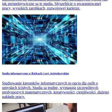
jak perspektywiczne są te studia. Słyszeliście o gwarantowanej
pracy, wysokich zarobkach, rozwojowej karierze.
Studia informatyczne w Kielcach i woj. świętokrzyskim
Studiowanie kierunków informatycznych to opcja dla osób o
umysłach ścisłych. Studia są trudne, wymagają szczególnych
predyspozycji matematycznych, kreatywności, cierpliwości, dużego
nakładu pracy.