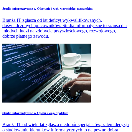
Studia informatyczne w Olsztynie i woj. warmińsko-mazurskim
Branża IT zgłasza od lat deficyt wykwalifikowanych,
doświadczonych pracowników. Studia informatyczne to szansa dla
młodych ludzi na zdobycie przyszłościowego, rozwojowego,
dobrze płatnego zawodu.
Studia informatyczne w Opolu i woj. opolskim
Branża IT od wielu lat zgłasza niedobór specjalistów, zatem decyzja
o studiowaniu kierunków informatycznych to na pewno dobra