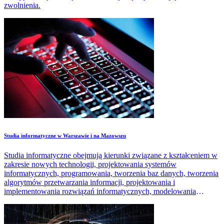
zwolnienia.
Studia informatyczne w Warszawie i na Mazowszu
Studia informatyczne obejmują kierunki związane z kształceniem w
zakresie nowych technologii, projektowania systemów
informatycznych, programowania, tworzenia baz danych, tworzenia
algorytmów przetwarzania informacji, projektowania i
implementowania rozwiązań informatycznych, modelowania
systemów.