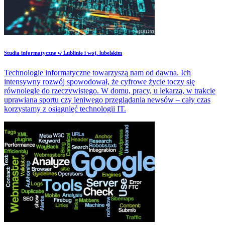
Studia informatyczne w Lublinie i woj. lubelskim
Technologie informatyczne towarzyszą nam od dawna. Ich
intensywny rozwój spowodował, że cyfrowe życie toczy się
równolegle do rzeczywistego. W domu, pracy, u lekarza, w trakcie
uprawiana sportu czy leniwego przeglądania newsów – cały czas
korzystamy z osiągnięć technologii IT.