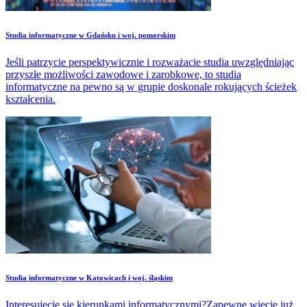
Studia informatyczne w Gdańsku i woj. pomorskim
Jeśli patrzycie perspektywicznie i rozważacie studia uwzględniając
przyszłe możliwości zawodowe i zarobkowe, to studia
informatyczne na pewno są w grupie doskonale rokujących ścieżek
kształcenia.
Studia informatyczne w Katowicach i woj. śląskim
Interesujecie się kierunkami informatycznymi?Zapewne wiecie już,