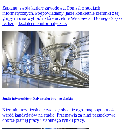
Zaplanuj swoją karierę zawodową. Pomyśl o studiach
informatycznych. Podpowiadamy, jakie konkretnie kierunki z tej
grupy można wybrać i które uczelnie Wrocławia i Dolnego Śląska
realizują kształcenie informatyczne.
Studia inżynierskie w Białymstoku i woj. podlaskim
Kierunki inżynierskie cieszą się obecnie ogromną popularnością
wśród kandydatów na studia. Przemawia za nimi perspektywa
dobrze płatnej pracy i stabilnego rynku pracy.