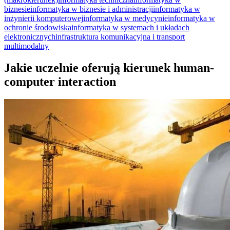
biznesie
informatyka w biznesie i administracji
informatyka w
inżynierii komputerowej
informatyka w medycynie
informatyka w
ochronie środowiska
informatyka w systemach i układach
elektronicznych
infrastruktura komunikacyjna i transport
multimodalny
Jakie uczelnie oferują kierunek human-
computer interaction