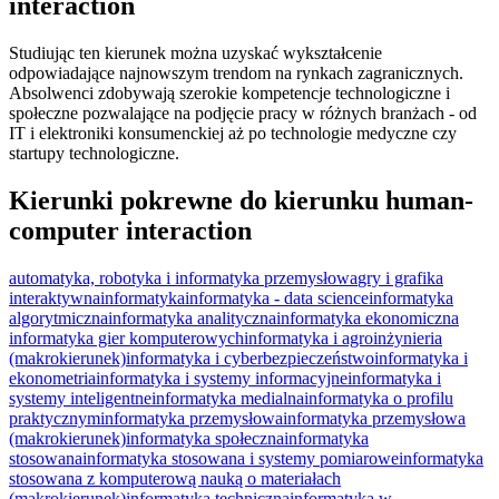
interaction
Studiując ten kierunek można uzyskać wykształcenie
odpowiadające najnowszym trendom na rynkach zagranicznych.
Absolwenci zdobywają szerokie kompetencje technologiczne i
społeczne pozwalające na podjęcie pracy w różnych branżach - od
IT i elektroniki konsumenckiej aż po technologie medyczne czy
startupy technologiczne.
Kierunki pokrewne do kierunku human-
computer interaction
automatyka, robotyka i informatyka przemysłowa
gry i grafika
interaktywna
informatyka
informatyka - data science
informatyka
algorytmiczna
informatyka analityczna
informatyka ekonomiczna
informatyka gier komputerowych
informatyka i agroinżynieria
(makrokierunek)
informatyka i cyberbezpieczeństwo
informatyka i
ekonometria
informatyka i systemy informacyjne
informatyka i
systemy inteligentne
informatyka medialna
informatyka o profilu
praktycznym
informatyka przemysłowa
informatyka przemysłowa
(makrokierunek)
informatyka społeczna
informatyka
stosowana
informatyka stosowana i systemy pomiarowe
informatyka
stosowana z komputerową nauką o materiałach
(makrokierunek)
informatyka techniczna
informatyka w