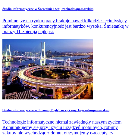
Studia informatyczne w Szczecinie i woj. zachodniopomorskim
Pomimo, że na rynku pracy brakuje nawet kilkudziesięciu tysięcy
informatyków, konkurencyjność jest bardzo wysoka. Śmietankę w
branży IT zbierają najlepsi.
Studia informatyczne w Toruniu, Bydgoszczy i woj. kujawsko-pomorskim
Technologie informatyczne niemal zawładnęły naszym życiem.
Komunikujemy się przy użyciu urządzeń mobilnych, robimy
zakupy nie wychodząc z domu, otrzymujemy e-recepty, e-