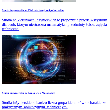
Studia inżynierskie w Kielcach i woj. świętokrzyskim
Studia na kierunkach inżynierskich to propozycja przede wszystkim
dla osób, którym niestraszna matematyka, przedmioty ścisłe, zajęcia
techniczne.
Studia inżynierskie w Krakowie i Małopolsce
Studia inżynierskie to bardzo liczna grupa kierunków o charakterze
praktycznym, aplikacyjnym, technicznym.