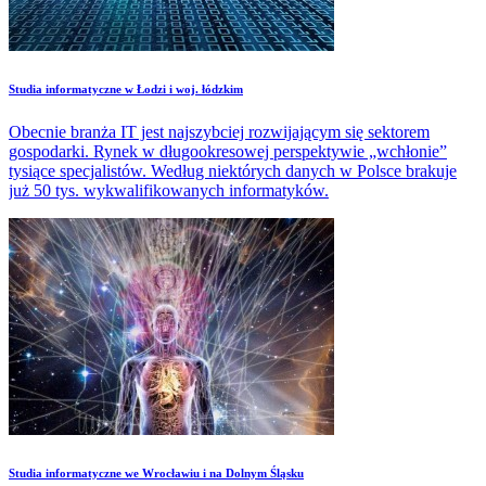
Studia informatyczne w Łodzi i woj. łódzkim
Obecnie branża IT jest najszybciej rozwijającym się sektorem
gospodarki. Rynek w długookresowej perspektywie „wchłonie”
tysiące specjalistów. Według niektórych danych w Polsce brakuje
już 50 tys. wykwalifikowanych informatyków.
Studia informatyczne we Wrocławiu i na Dolnym Śląsku