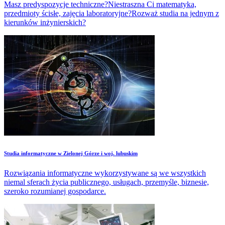
Masz predyspozycje techniczne?Niestraszna Ci matematyka,
przedmioty ścisłe, zajęcia laboratoryjne?Rozważ studia na jednym z
kierunków inżynierskich?
Studia informatyczne w Zielonej Górze i woj. lubuskim
Rozwiązania informatyczne wykorzystywane są we wszystkich
niemal sferach życia publicznego, usługach, przemyśle, biznesie,
szeroko rozumianej gospodarce.