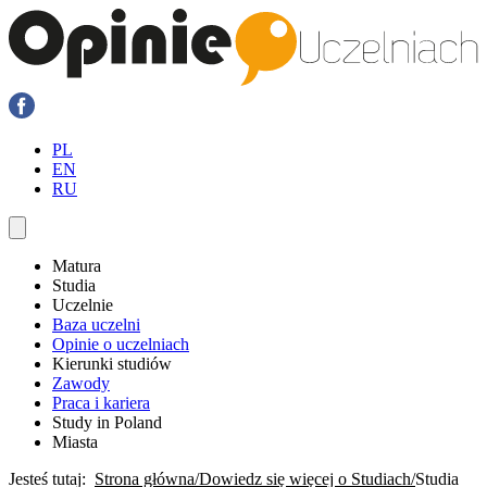
PL
EN
RU
Matura
Studia
Uczelnie
Baza uczelni
Opinie o uczelniach
Kierunki studiów
Zawody
Praca i kariera
Study in Poland
Miasta
Jesteś tutaj:
Strona główna
Dowiedz się więcej o Studiach
Studia