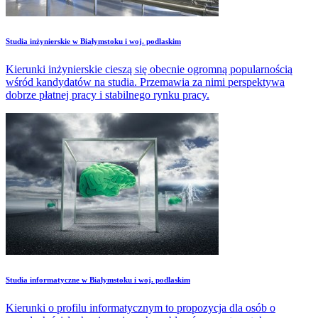
Studia inżynierskie w Białymstoku i woj. podlaskim
Kierunki inżynierskie cieszą się obecnie ogromną popularnością
wśród kandydatów na studia. Przemawia za nimi perspektywa
dobrze płatnej pracy i stabilnego rynku pracy.
Studia informatyczne w Białymstoku i woj. podlaskim
Kierunki o profilu informatycznym to propozycja dla osób o