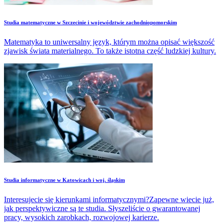
​Studia matematyczne w Szczecinie i województwie zachodniopomorskim
Matematyka to uniwersalny język, którym można opisać większość
zjawisk świata materialnego. To także istotna część ludzkiej kultury.
Studia informatyczne w Katowicach i woj. śląskim
Interesujecie się kierunkami informatycznymi?Zapewne wiecie już,
jak perspektywiczne są te studia. Słyszeliście o gwarantowanej
pracy, wysokich zarobkach, rozwojowej karierze.