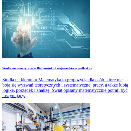
Studia matematyczne w Białymstoku i województwie podlaskim
Studia na kierunku Matematyka to propozycja dla osób, które nie
boją się wyzwań teoretycznych i systematycznej pracy, a także lubią
logikę, porządek i analizę. Świat opisany matematycznie potrafi być
fascynujący.