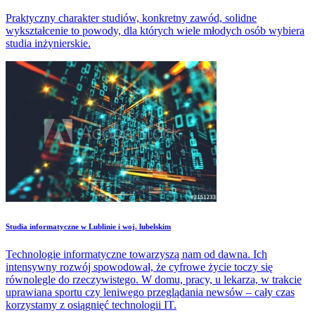
Praktyczny charakter studiów, konkretny zawód, solidne
wykształcenie to powody, dla których wiele młodych osób wybiera
studia inżynierskie.
Studia informatyczne w Lublinie i woj. lubelskim
Technologie informatyczne towarzyszą nam od dawna. Ich
intensywny rozwój spowodował, że cyfrowe życie toczy się
równolegle do rzeczywistego. W domu, pracy, u lekarza, w trakcie
uprawiana sportu czy leniwego przeglądania newsów – cały czas
korzystamy z osiągnięć technologii IT.