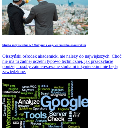
Studia inżynierskie w Olsztynie i woj. warmińsko-mazurskim
Olsztyński ośrodek akademicki nie należy do największych. Choć
nie ma tu żadnej uczelni typowo technicznej, jak przeczytacie
poniżej – osoby zainteresowane studiami inżynierskimi nie będą
zawiedzione.