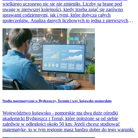
wielkiego uczonego nic się nie zmieniło. Liczby są brane pod
uwagę w pierwszej kolejności, kiedy trzeba zająć się zarówno
sprawami codziennymi, jak i tymi, które dotyczą całych
społeczeństw. Analiza danych liczbowych to jedna z pierwszych
czynności, od których zaczyna się rozwiązywanie różnego typu
problemów.
Studia matematyczne w Bydgoszczy, Toruniu i woj. kujawsko-pomorskim
Województwo kujawsko - pomorskie ma dwa duże ośrodki
akademicki Bydgoszcz i Toruń, które położone są od siebie
zaledwie w odległości około 50 km. Jeżeli chcesz studiować
matematykę, to w tym regionie masz bardzo dobre do tego warunki.