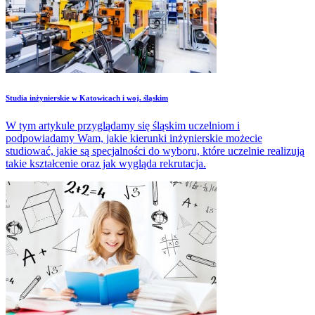
Studia inżynierskie w Katowicach i woj. śląskim
W tym artykule przyglądamy się śląskim uczelniom i
podpowiadamy Wam, jakie kierunki inżynierskie możecie
studiować, jakie są specjalności do wyboru, które uczelnie realizują
takie kształcenie oraz jak wygląda rekrutacja.