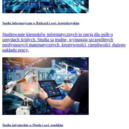
Studia informatyczne w Kielcach i woj. świętokrzyskim
Studiowanie kierunków informatycznych to opcja dla osób o
umysłach ścisłych. Studia są trudne, wymagają szczególnych
predyspozycji matematycznych, kreatywności, cierpliwości, dużego
nakładu pracy.
Studia inżynierskie w Opolu i woj. opolskim