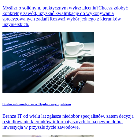
Myślisz o solidnym, praktycznym wykształceniu?Chcesz zdobyć
konkretny zawód, uzyskać kwalifikacje do wykonywania
sprecyzowanych zadań?Rozważ wybór jednego z kierunków
inżynierskich.
Studia informatyczne w Opolu i woj. opolskim
Branża IT od wielu lat zgłasza niedobór specjalistów, zatem decyzja
o studiowaniu kierunków informatycznych to na pewno dobra
inwestycja w przyszłe życie zawodowe.