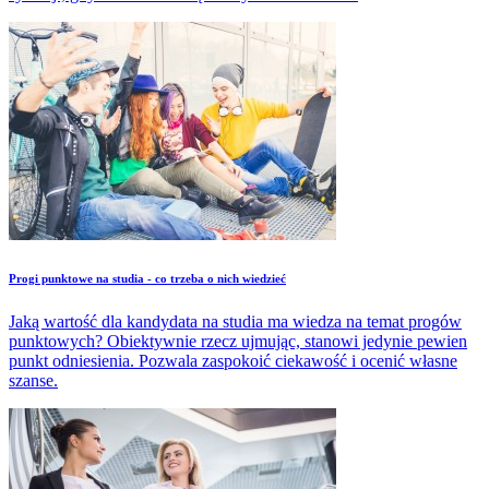
​Progi punktowe na studia - co trzeba o nich wiedzieć
Jaką wartość dla kandydata na studia ma wiedza na temat progów
punktowych? Obiektywnie rzecz ujmując, stanowi jedynie pewien
punkt odniesienia. Pozwala zaspokoić ciekawość i ocenić własne
szanse.