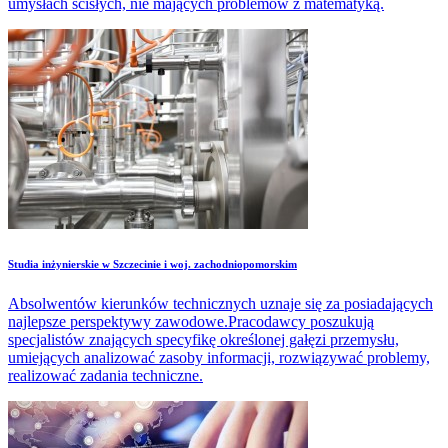
umysłach ścisłych, nie mających problemów z matematyką.
Studia inżynierskie w Szczecinie i woj. zachodniopomorskim
Absolwentów kierunków technicznych uznaje się za posiadających
najlepsze perspektywy zawodowe.Pracodawcy poszukują
specjalistów znających specyfikę określonej gałęzi przemysłu,
umiejących analizować zasoby informacji, rozwiązywać problemy,
realizować zadania techniczne.