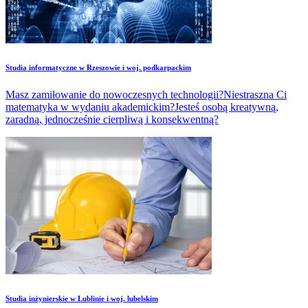
Studia informatyczne w Rzeszowie i woj. podkarpackim
Masz zamiłowanie do nowoczesnych technologii?Niestraszna Ci
matematyka w wydaniu akademickim?Jesteś osobą kreatywną,
zaradną, jednocześnie cierpliwą i konsekwentną?
Studia inżynierskie w Lublinie i woj. lubelskim