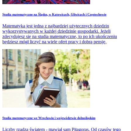
​Studia matematyczne na Śląsku, w Katowicach, Gliwicach i Częstochowie
Matematyka jest jedną z najbardziej użytecznych dziedzin
wykorzystywanych w każdej dziedzinie gospodarki. Jeżeli
zdecydujesz się na studia matematyczne, to po ich ukończeniu
będziesz mógł liczyć na wiele ofert pracy i dobrą pensję.
​Studia matematyczne we Wrocławiu i województwie dolnośląskim
Liczby rządzą światem - mawiał sam Pitagoras. Od czasów tego