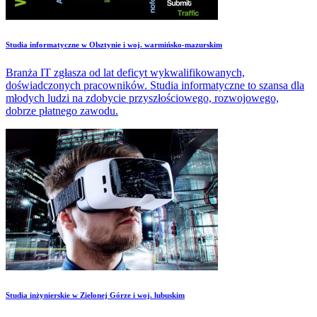
Studia informatyczne w Olsztynie i woj. warmińsko-mazurskim
Branża IT zgłasza od lat deficyt wykwalifikowanych,
doświadczonych pracowników. Studia informatyczne to szansa dla
młodych ludzi na zdobycie przyszłościowego, rozwojowego,
dobrze płatnego zawodu.
Studia inżynierskie w Zielonej Górze i woj. lubuskim