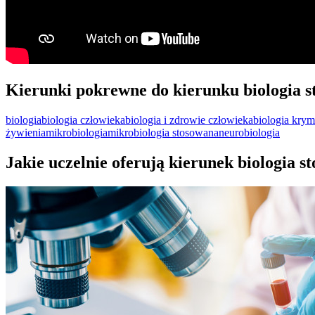
Kierunki pokrewne do kierunku biologia 
biologia
biologia człowieka
biologia i zdrowie człowieka
biologia krym
żywienia
mikrobiologia
mikrobiologia stosowana
neurobiologia
Jakie uczelnie oferują kierunek biologia s