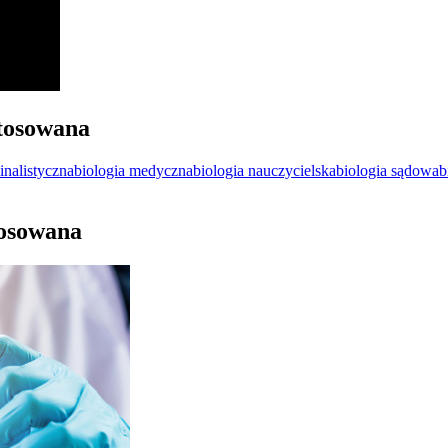
stosowana
inalistyczna
biologia medyczna
biologia nauczycielska
biologia sądowa
b
tosowana