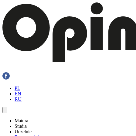
PL
EN
RU
Matura
Studia
Uczelnie