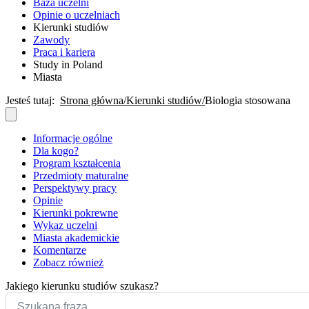
Baza uczelni
Opinie o uczelniach
Kierunki studiów
Zawody
Praca i kariera
Study in Poland
Miasta
Jesteś tutaj:
Strona główna
Kierunki studiów
Biologia stosowana
Informacje ogólne
Dla kogo?
Program kształcenia
Przedmioty maturalne
Perspektywy pracy
Opinie
Kierunki pokrewne
Wykaz uczelni
Miasta akademickie
Komentarze
Zobacz również
Jakiego kierunku studiów szukasz?