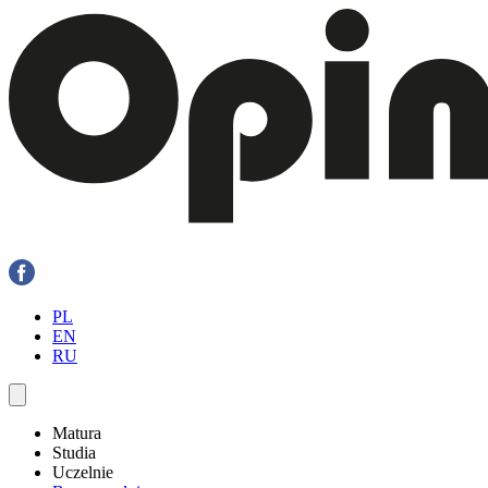
PL
EN
RU
Matura
Studia
Uczelnie