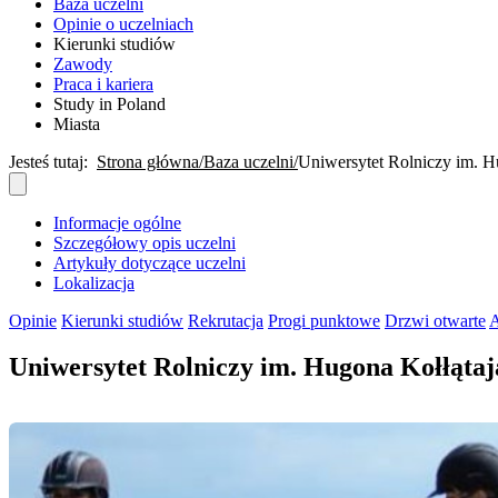
Baza uczelni
Opinie o uczelniach
Kierunki studiów
Zawody
Praca i kariera
Study in Poland
Miasta
Jesteś tutaj:
Strona główna
Baza uczelni
Uniwersytet Rolniczy im. 
Informacje ogólne
Szczegółowy opis uczelni
Artykuły dotyczące uczelni
Lokalizacja
Opinie
Kierunki studiów
Rekrutacja
Progi punktowe
Drzwi otwarte
A
Uniwersytet Rolniczy im. Hugona Kołłąta