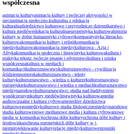
współczesna
animacja kultury
animacja kultury i twórczej aktywności w
sieci
animacja społeczno-kulturalna z edukacją
kulturalną
dziedzictwo kulturowe i przyrodnicze
dziennikarstwo i
kultura mediów
edukacja kulturalna
europeistyka kulturowa
historia
kultury w dobie humanistyki cyfrowej
komparatystyka literacko-
kulturowa
komunikacja kultury i religii
komunikacja
międzykulturowa
komunikacja międzykulturowa - Azja i
Afryka
komunikacja społeczna i lingwistyka kulturowa
kultura i
praktyka tekstu: twórcze pisanie i edytorstwo
kultura i sztuka
współczesna
kultura w mediach i
komunikacji
kulturoznawstwo
kulturoznawstwo - cywilizacja
śródziemnomorska
kulturoznawstwo - teksty
kultury
kulturoznawstwo - wiedza o kulturze
kulturoznawstwo
europejskie
kulturoznawstwo i wiedza o mediach
kulturoznawstwo
międzynarodowe
kulturoznawstwo: studia nad buddyzmem
współczesnym
kultury mediów
lingwistyka kulturowa
media
audiowizualne i kultura cyfrowa
menedżer dziedzictwa
kulturowego
międzykulturowe studia filologiczne
międzynarodowe
studia kulturowe
nowe media
nowe media i kultura cyfrowa
nowe
media w komunikacji
ochrona dóbr kultury
ochrona dóbr kultury i
środowiska
ochrona europejskich dóbr kultury w j.
niem
projektowanie kultury
relacje międzykulturowe
stosunki
międzykulturowe