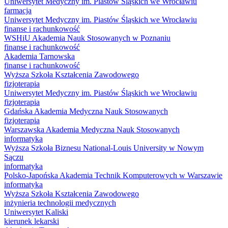
Uniwersytet Medyczny im. Piastów Śląskich we Wrocławiu
farmacja
Uniwersytet Medyczny im. Piastów Śląskich we Wrocławiu
finanse i rachunkowość
WSHiU Akademia Nauk Stosowanych w Poznaniu
finanse i rachunkowość
Akademia Tarnowska
finanse i rachunkowość
Wyższa Szkoła Kształcenia Zawodowego
fizjoterapia
Uniwersytet Medyczny im. Piastów Śląskich we Wrocławiu
fizjoterapia
Gdańska Akademia Medyczna Nauk Stosowanych
fizjoterapia
Warszawska Akademia Medyczna Nauk Stosowanych
informatyka
Wyższa Szkoła Biznesu National-Louis University w Nowym
Sączu
informatyka
Polsko-Japońska Akademia Technik Komputerowych w Warszawie
informatyka
Wyższa Szkoła Kształcenia Zawodowego
inżynieria technologii medycznych
Uniwersytet Kaliski
kierunek lekarski