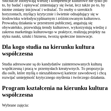
Słuchacze zdobywają wiedzę i kompetencje kulturowe nie tylko po
to, by badać i opisywać zmieniający się świat, lecz także po to, by
istotne zmiany inicjować i wdrażać. To osoby o szerokich
horyzontach, myślący krytycznie i świetnie odnajdujący się w
środowisku wielodyscyplinarnym i zróżnicowanym kulturowo.
Prowadzą działania w przestrzeni publicznej, angażują się
obywatelsko, przewidują trendy kulturowe, wykorzystują wiedzę z
zakresu marketingu kulturowego w praktyce, realizują projekty na
styku nauki, sztuki i biznesu, tworzą społeczne innowacje.
Dla kogo studia na kierunku kultura
współczesna
Studia adresowane są do kandydatów zainteresowanych kulturą
współczesną i pracą w przemysłach kreatywnych. To propozycja
dla osób, które myślą o nieszablonowej karierze zawodowej i chcą
rozwijać umiejętność krytycznego myślenia i twórczego działania.
Program kształcenia na kierunku kultura
współczesna
Wybrane zajęcia: