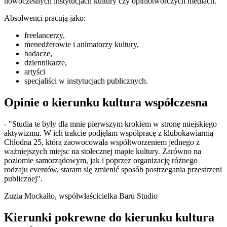
nowoczesnych instytucjach kultury czy opiniotwórczych mediach.
Absolwenci pracują jako:
freelancerzy,
menedżerowie i animatorzy kultury,
badacze,
dziennikarze,
artyści
specjaliści w instytucjach publicznych.
Opinie o kierunku kultura współczesna
- "Studia te były dla mnie pierwszym krokiem w stronę miejskiego
aktywizmu. W ich trakcie podjęłam współpracę z klubokawiarnią
Chłodna 25, która zaowocowała współtworzeniem jednego z
ważniejszych miejsc na stołecznej mapie kultury. Zarówno na
poziomie samorządowym, jak i poprzez organizację różnego
rodzaju eventów, staram się zmienić sposób postrzegania przestrzeni
publicznej".
Zuzia Mockałło, współwłaścicielka Baru Studio
Kierunki pokrewne do kierunku kultura