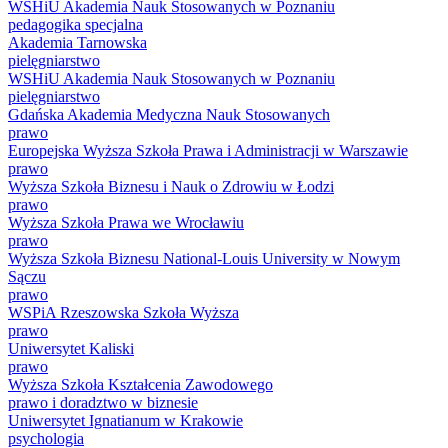
WSHiU Akademia Nauk Stosowanych w Poznaniu
pedagogika specjalna
Akademia Tarnowska
pielęgniarstwo
WSHiU Akademia Nauk Stosowanych w Poznaniu
pielęgniarstwo
Gdańska Akademia Medyczna Nauk Stosowanych
prawo
Europejska Wyższa Szkoła Prawa i Administracji w Warszawie
prawo
Wyższa Szkoła Biznesu i Nauk o Zdrowiu w Łodzi
prawo
Wyższa Szkoła Prawa we Wrocławiu
prawo
Wyższa Szkoła Biznesu National-Louis University w Nowym
Sączu
prawo
WSPiA Rzeszowska Szkoła Wyższa
prawo
Uniwersytet Kaliski
prawo
Wyższa Szkoła Kształcenia Zawodowego
prawo i doradztwo w biznesie
Uniwersytet Ignatianum w Krakowie
psychologia