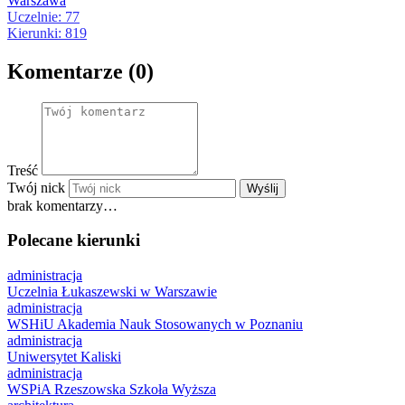
Warszawa
Uczelnie: 77
Kierunki: 819
Komentarze (0)
Treść
Twój nick
Wyślij
brak komentarzy…
Polecane kierunki
administracja
Uczelnia Łukaszewski w Warszawie
administracja
WSHiU Akademia Nauk Stosowanych w Poznaniu
administracja
Uniwersytet Kaliski
administracja
WSPiA Rzeszowska Szkoła Wyższa