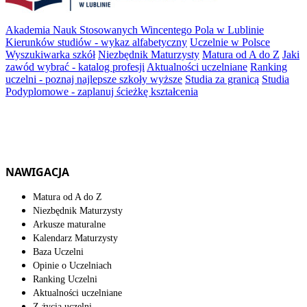
Akademia Nauk Stosowanych Wincentego Pola w Lublinie
Kierunków studiów - wykaz alfabetyczny
Uczelnie w Polsce
Wyszukiwarka szkół
Niezbędnik Maturzysty
Matura od A do Z
Jaki
zawód wybrać - katalog profesji
Aktualności uczelniane
Ranking
uczelni - poznaj najlepsze szkoły wyższe
Studia za granicą
Studia
Podyplomowe - zaplanuj ścieżkę kształcenia
NAWIGACJA
Matura od A do Z
Niezbędnik Maturzysty
Arkusze maturalne
Kalendarz Maturzysty
Baza Uczelni
Opinie o Uczelniach
Ranking Uczelni
Aktualności uczelniane
Z życia uczelni