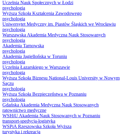
Uczelnia Nauk Społecznych w Łodzi
psychologia
Wyższa Szkoła Kształcenia Zawodowego
psychologia
Uniwersytet Medyczny im. Piastów Śląskich we Wrocławiu
psychologia
Warszawska Akademia Medyczna Nauk Stosowanych
psychologia
Akademia Tarnowska
psychologia
Akademia Jagiellońska w Toruniu
psychologia
Uczelnia Łazarskiego w Warszawie
psychologia
Wyższa Szkoła Biznesu National-Louis University w Nowym
Sączu
psychologia
Wyższa Szkoła Bezpieczeństwa w Poznaniu
psychologia
Gdańska Akademia Medyczna Nauk Stosowanych
ratownictwo medyczne
WSHiU Akademia Nauk Stosowanych w Poznaniu
transport-spedycja-logistyka
WSPiA Rzeszowska Szkoła Wyższa
turystyka i rekreacja