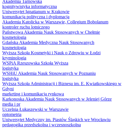
Akademia Tarnowska
kognitywistyka informatyczna
Uniwersytet Ignatianum w Krakowie
komunikacja polityczna i dyplomacja
Akademia Katolicka w Warszawie, Collegium Bobolanum
kontroler ruchu lotniczego
Państwowa Akademia Nauk Stosowanych w Chełmie
kosmetologia
Gdańska Akademia Medyczna Nauk Stosowanych
kosmetologia
Wyższa Szkoła Kosmetyki i Nauk o Zdrowiu w Łodzi
kryminologia
WSPiA Rzeszowska Szkoła Wyższa
logistyka
WSHiU Akademia Nauk Stosowanych w Poznaniu
logistyka
Wyższa Szkoła Administracji i Biznesu im. E. Kwiatkowskiego w
Gdyni
marketing i komunikacja rynkowa
Karkonoska Akademia Nauk Stosowanych w Jeleniej Górze
media i pr
Uczelnia Łukaszewski w Warszawie
optometria
Uniwersytet Medyczny im. Piastów Śląskich we Wrocławiu
pedagogika przedszkolna i wczesnoszkolna