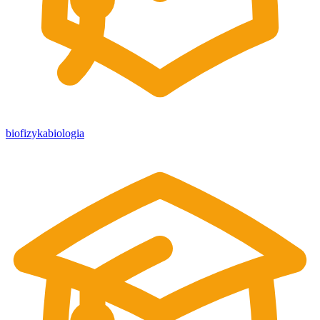
biofizyka
biologia