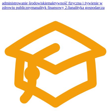
administrowanie środowiskiem
aktywność fizyczna i żywienie w
zdrowiu publicznym
analityk finansowy 2.0
analityka gospodarcza