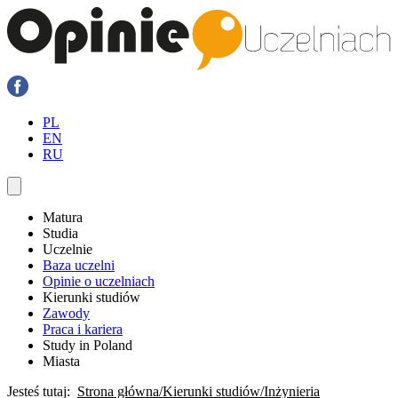
PL
EN
RU
Matura
Studia
Uczelnie
Baza uczelni
Opinie o uczelniach
Kierunki studiów
Zawody
Praca i kariera
Study in Poland
Miasta
Jesteś tutaj:
Strona główna
Kierunki studiów
Inżynieria