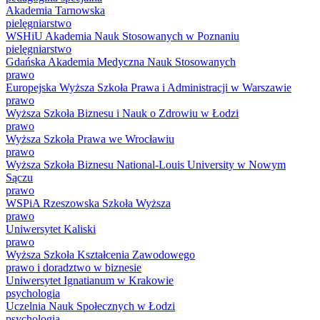
Akademia Tarnowska
pielęgniarstwo
WSHiU Akademia Nauk Stosowanych w Poznaniu
pielęgniarstwo
Gdańska Akademia Medyczna Nauk Stosowanych
prawo
Europejska Wyższa Szkoła Prawa i Administracji w Warszawie
prawo
Wyższa Szkoła Biznesu i Nauk o Zdrowiu w Łodzi
prawo
Wyższa Szkoła Prawa we Wrocławiu
prawo
Wyższa Szkoła Biznesu National-Louis University w Nowym
Sączu
prawo
WSPiA Rzeszowska Szkoła Wyższa
prawo
Uniwersytet Kaliski
prawo
Wyższa Szkoła Kształcenia Zawodowego
prawo i doradztwo w biznesie
Uniwersytet Ignatianum w Krakowie
psychologia
Uczelnia Nauk Społecznych w Łodzi
psychologia