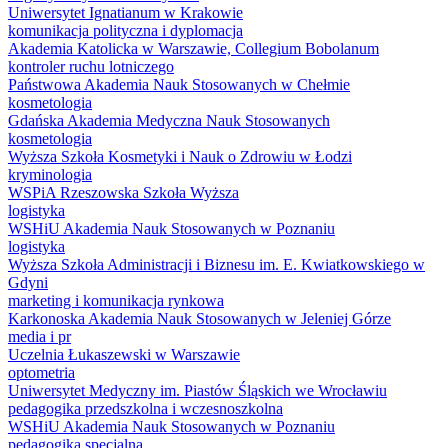
Uniwersytet Ignatianum w Krakowie
komunikacja polityczna i dyplomacja
Akademia Katolicka w Warszawie, Collegium Bobolanum
kontroler ruchu lotniczego
Państwowa Akademia Nauk Stosowanych w Chełmie
kosmetologia
Gdańska Akademia Medyczna Nauk Stosowanych
kosmetologia
Wyższa Szkoła Kosmetyki i Nauk o Zdrowiu w Łodzi
kryminologia
WSPiA Rzeszowska Szkoła Wyższa
logistyka
WSHiU Akademia Nauk Stosowanych w Poznaniu
logistyka
Wyższa Szkoła Administracji i Biznesu im. E. Kwiatkowskiego w
Gdyni
marketing i komunikacja rynkowa
Karkonoska Akademia Nauk Stosowanych w Jeleniej Górze
media i pr
Uczelnia Łukaszewski w Warszawie
optometria
Uniwersytet Medyczny im. Piastów Śląskich we Wrocławiu
pedagogika przedszkolna i wczesnoszkolna
WSHiU Akademia Nauk Stosowanych w Poznaniu
pedagogika specjalna