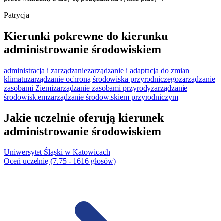
Patrycja
Kierunki pokrewne do kierunku
administrowanie środowiskiem
administracja i zarządzanie
zarządzanie i adaptacja do zmian
klimatu
zarządzanie ochroną środowiska przyrodniczego
zarządzanie
zasobami Ziemi
zarządzanie zasobami przyrody
zarządzanie
środowiskiem
zarządzanie środowiskiem przyrodniczym
Jakie uczelnie oferują kierunek
administrowanie środowiskiem
Uniwersytet Śląski w Katowicach
Oceń uczelnię (7.75 - 1616 głosów)