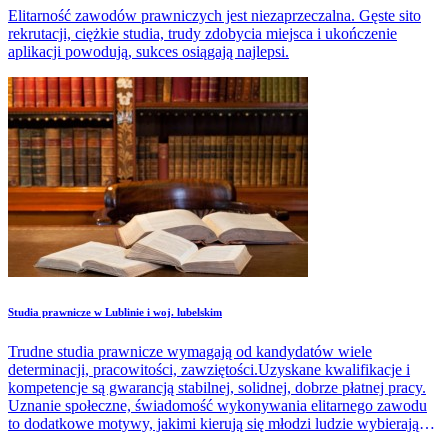
Elitarność zawodów prawniczych jest niezaprzeczalna. Gęste sito
rekrutacji, ciężkie studia, trudy zdobycia miejsca i ukończenie
aplikacji powodują, sukces osiągają najlepsi.
Studia prawnicze w Lublinie i woj. lubelskim
Trudne studia prawnicze wymagają od kandydatów wiele
determinacji, pracowitości, zawziętości.Uzyskane kwalifikacje i
kompetencje są gwarancją stabilnej, solidnej, dobrze płatnej pracy.
Uznanie społeczne, świadomość wykonywania elitarnego zawodu
to dodatkowe motywy, jakimi kierują się młodzi ludzie wybierając
studia na tych kierunkach.