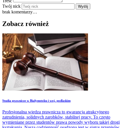
Treść
Twój nick
Wyślij
brak komentarzy…
Zobacz również
Studia prawnicze w Białymstoku i woj. podlaskim
Profesjonalna wiedza prawnicza to gwarancja atrakcyjnego
zatrudnienia, solidnych zarobków, stabilnej pracy. To często
wymieniane przez studentów prawa powody wyboru takiej drogi
kształcenia. Nasza codzienność osadzona jest w siatce przepisów,