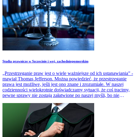
Studia prawnicze w Szczecinie i woj. zachodniopomorskim
„Przestrzeganie praw jest o wiele ważniejsze od ich ustanawiania” -
mawiał Thomas Jefferson. Można powiedzieć, że przestrzeganie
prawa jest możliwe, jeśli jest ono znane i zrozumiałe. W naszej
codzienności wielokrotnie doświadczamy sytuacji, że coś tracimy,
pewne sprawy nie zostają załatwione po naszej myśli, bo nie
znaliśmy należnych nam praw. Taka niewiedza czy błędne
interpretowanie przepisów może przysporzyć dotkliwych
problemów w obszarze biznesu, finansów.