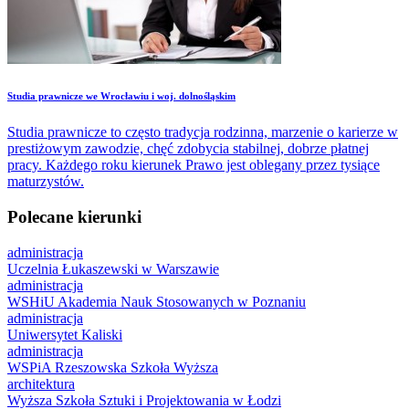
​Studia prawnicze we Wrocławiu i woj. dolnośląskim
Studia prawnicze to często tradycja rodzinna, marzenie o karierze w
prestiżowym zawodzie, chęć zdobycia stabilnej, dobrze płatnej
pracy. Każdego roku kierunek Prawo jest oblegany przez tysiące
maturzystów.
Polecane kierunki
administracja
Uczelnia Łukaszewski w Warszawie
administracja
WSHiU Akademia Nauk Stosowanych w Poznaniu
administracja
Uniwersytet Kaliski
administracja
WSPiA Rzeszowska Szkoła Wyższa
architektura
Wyższa Szkoła Sztuki i Projektowania w Łodzi