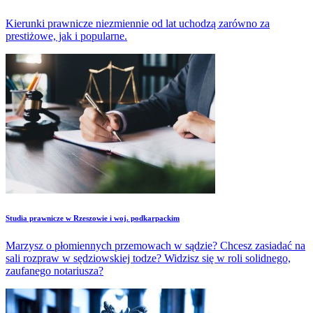
Kierunki prawnicze niezmiennie od lat uchodzą zarówno za
prestiżowe, jak i popularne.
Studia prawnicze w Rzeszowie i woj. podkarpackim
Marzysz o płomiennych przemowach w sądzie? Chcesz zasiadać na
sali rozpraw w sędziowskiej todze? Widzisz się w roli solidnego,
zaufanego notariusza?