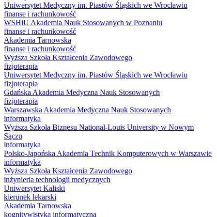
Uniwersytet Medyczny im. Piastów Śląskich we Wrocławiu
finanse i rachunkowość
WSHiU Akademia Nauk Stosowanych w Poznaniu
finanse i rachunkowość
Akademia Tarnowska
finanse i rachunkowość
Wyższa Szkoła Kształcenia Zawodowego
fizjoterapia
Uniwersytet Medyczny im. Piastów Śląskich we Wrocławiu
fizjoterapia
Gdańska Akademia Medyczna Nauk Stosowanych
fizjoterapia
Warszawska Akademia Medyczna Nauk Stosowanych
informatyka
Wyższa Szkoła Biznesu National-Louis University w Nowym
Sączu
informatyka
Polsko-Japońska Akademia Technik Komputerowych w Warszawie
informatyka
Wyższa Szkoła Kształcenia Zawodowego
inżynieria technologii medycznych
Uniwersytet Kaliski
kierunek lekarski
Akademia Tarnowska
kognitywistyka informatyczna