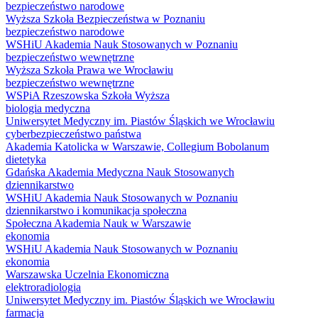
bezpieczeństwo narodowe
Wyższa Szkoła Bezpieczeństwa w Poznaniu
bezpieczeństwo narodowe
WSHiU Akademia Nauk Stosowanych w Poznaniu
bezpieczeństwo wewnętrzne
Wyższa Szkoła Prawa we Wrocławiu
bezpieczeństwo wewnętrzne
WSPiA Rzeszowska Szkoła Wyższa
biologia medyczna
Uniwersytet Medyczny im. Piastów Śląskich we Wrocławiu
cyberbezpieczeństwo państwa
Akademia Katolicka w Warszawie, Collegium Bobolanum
dietetyka
Gdańska Akademia Medyczna Nauk Stosowanych
dziennikarstwo
WSHiU Akademia Nauk Stosowanych w Poznaniu
dziennikarstwo i komunikacja społeczna
Społeczna Akademia Nauk w Warszawie
ekonomia
WSHiU Akademia Nauk Stosowanych w Poznaniu
ekonomia
Warszawska Uczelnia Ekonomiczna
elektroradiologia
Uniwersytet Medyczny im. Piastów Śląskich we Wrocławiu
farmacja