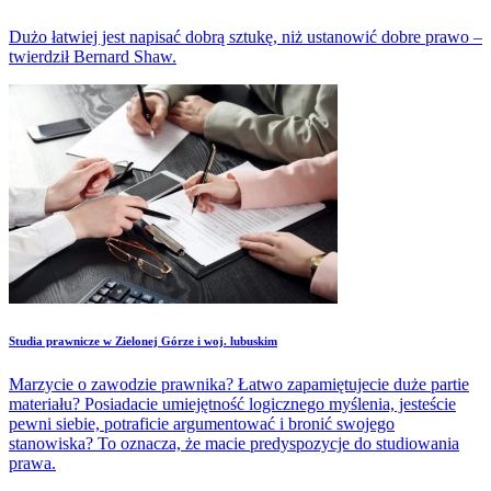
Dużo łatwiej jest napisać dobrą sztukę, niż ustanowić dobre prawo –
twierdził Bernard Shaw.
Studia prawnicze w Zielonej Górze i woj. lubuskim
Marzycie o zawodzie prawnika? Łatwo zapamiętujecie duże partie
materiału? Posiadacie umiejętność logicznego myślenia, jesteście
pewni siebie, potraficie argumentować i bronić swojego
stanowiska? To oznacza, że macie predyspozycje do studiowania
prawa.