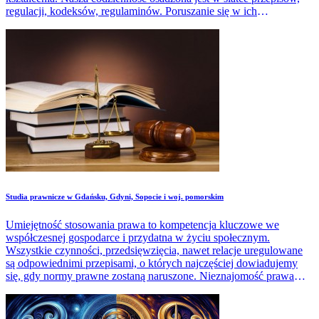
regulacji, kodeksów, regulaminów. Poruszanie się w ich
zawiłościach bywa dla laików trudne. Niezrozumienie przepisów
może grozić dotkliwymi konsekwencjami. Zatem specjaliści z
zakresu prawa nie muszą się martwić o swoją przyszłość.W tym
artykule podpowiadamy, jakie są możliwości kształcenia w zakresie
prawa w Białymstoku i woj. podlaskim.
Studia prawnicze w Gdańsku, Gdyni, Sopocie i woj. pomorskim
Umiejętność stosowania prawa to kompetencja kluczowe we
współczesnej gospodarce i przydatna w życiu społecznym.
Wszystkie czynności, przedsięwzięcia, nawet relacje uregulowane
są odpowiednimi przepisami, o których najczęściej dowiadujemy
się, gdy normy prawne zostaną naruszone. Nieznajomość prawa
szkodzi, jednak dla zwykłego laika wiele zapisów, szczegółowych
uregulowań jest niezrozumiałych, niekiedy niewłaściwie
interpretowanych, co może skutkować niepożądanymi efektami.