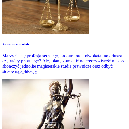
Prawo w Szczecinie
Marzy Ci się profesja sędziego, prokuratora, adwokata, notariusza
czy radcy prawnego? Aby plany zamienić na rzeczywistość musisz
skończyć jednolite magisterskie studia prawnicze oraz odbyć
stosowną aplikację.