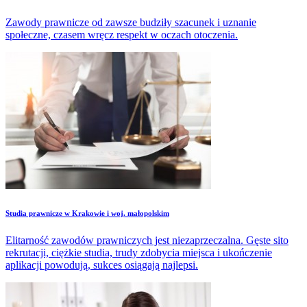
Zawody prawnicze od zawsze budziły szacunek i uznanie
społeczne, czasem wręcz respekt w oczach otoczenia.
Studia prawnicze w Krakowie i woj. małopolskim
Elitarność zawodów prawniczych jest niezaprzeczalna. Gęste sito
rekrutacji, ciężkie studia, trudy zdobycia miejsca i ukończenie
aplikacji powodują, sukces osiągają najlepsi.