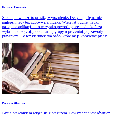
Prawo w Rzeszowie
Studia prawnicze to prestiż, wyróżnienie. Decydują się na nie
najlepsi i tacy też zdobywają indeks. Wiele lat trudnej nauki,
następnie aplikacja – to wszystko powoduje, że studia kończą
wybrani, dołączając do elitarnej grupy reprezentującej zawody
prawnicze. To też kierunek dla osób, które mają konkretne plany
zawodowe i zarysowaną ścieżkę kariery.
Prawo w Olsztynie
Bycie prawnikiem wiąże się z prestiżem. Powszechne jest również