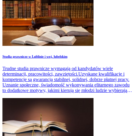
Studia prawnicze w Lublinie i woj. lubelskim
Trudne studia prawnicze wymagają od kandydatów wiele
determinacji, pracowitości, zawziętości.Uzyskane kwalifikacje i
kompetencje są gwarancją stabilnej, solidnej, dobrze płatnej pracy.
Uznanie społeczne, świadomość wykonywania elitarnego zawodu
to dodatkowe motywy, jakimi kierują się młodzi ludzie wybierając
studia na tych kierunkach.