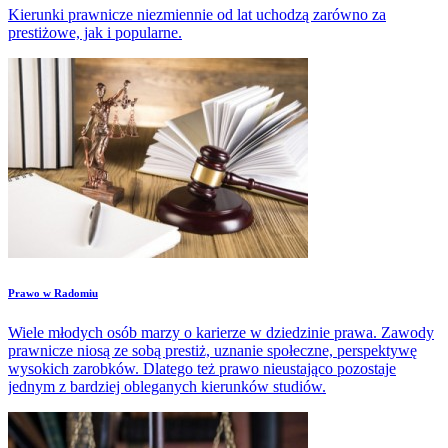
Kierunki prawnicze niezmiennie od lat uchodzą zarówno za
prestiżowe, jak i popularne.
Prawo w Radomiu
Wiele młodych osób marzy o karierze w dziedzinie prawa. Zawody
prawnicze niosą ze sobą prestiż, uznanie społeczne, perspektywę
wysokich zarobków. Dlatego też prawo nieustająco pozostaje
jednym z bardziej obleganych kierunków studiów.