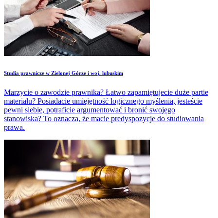
Studia prawnicze w Zielonej Górze i woj. lubuskim
Marzycie o zawodzie prawnika? Łatwo zapamiętujecie duże partie
materiału? Posiadacie umiejętność logicznego myślenia, jesteście
pewni siebie, potraficie argumentować i bronić swojego
stanowiska? To oznacza, że macie predyspozycje do studiowania
prawa.