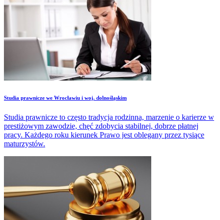
​Studia prawnicze we Wrocławiu i woj. dolnośląskim
Studia prawnicze to często tradycja rodzinna, marzenie o karierze w
prestiżowym zawodzie, chęć zdobycia stabilnej, dobrze płatnej
pracy. Każdego roku kierunek Prawo jest oblegany przez tysiące
maturzystów.