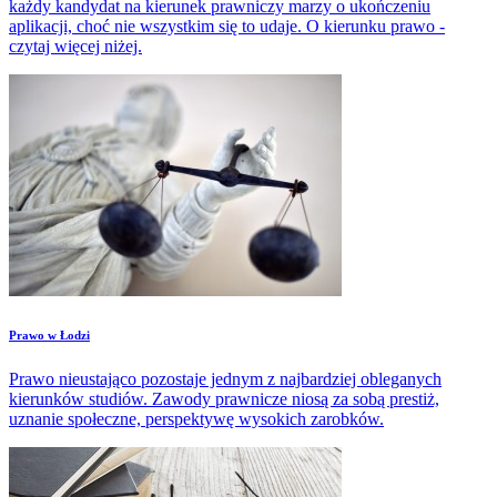
każdy kandydat na kierunek prawniczy marzy o ukończeniu
aplikacji, choć nie wszystkim się to udaje. O kierunku prawo -
czytaj więcej niżej.
Prawo w Łodzi
Prawo nieustająco pozostaje jednym z najbardziej obleganych
kierunków studiów. Zawody prawnicze niosą za sobą prestiż,
uznanie społeczne, perspektywę wysokich zarobków.