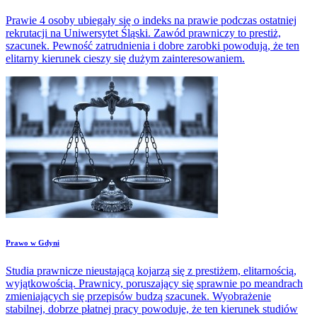
Prawie 4 osoby ubiegały się o indeks na prawie podczas ostatniej
rekrutacji na Uniwersytet Śląski. Zawód prawniczy to prestiż,
szacunek. Pewność zatrudnienia i dobre zarobki powodują, że ten
elitarny kierunek cieszy się dużym zainteresowaniem.
​Prawo w Gdyni
Studia prawnicze nieustającą kojarzą się z prestiżem, elitarnością,
wyjątkowością. Prawnicy, poruszający się sprawnie po meandrach
zmieniających się przepisów budzą szacunek. Wyobrażenie
stabilnej, dobrze płatnej pracy powoduje, że ten kierunek studiów