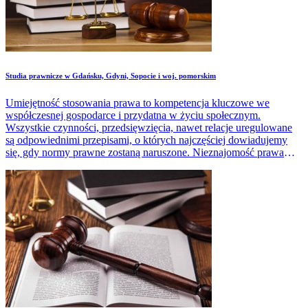
Studia prawnicze w Gdańsku, Gdyni, Sopocie i woj. pomorskim
Umiejętność stosowania prawa to kompetencja kluczowe we
współczesnej gospodarce i przydatna w życiu społecznym.
Wszystkie czynności, przedsięwzięcia, nawet relacje uregulowane
są odpowiednimi przepisami, o których najczęściej dowiadujemy
się, gdy normy prawne zostaną naruszone. Nieznajomość prawa
szkodzi, jednak dla zwykłego laika wiele zapisów, szczegółowych
uregulowań jest niezrozumiałych, niekiedy niewłaściwie
interpretowanych, co może skutkować niepożądanymi efektami.