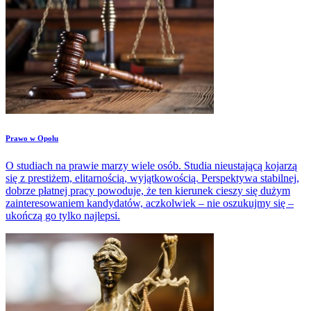
Prawo w Opolu
O studiach na prawie marzy wiele osób. Studia nieustającą kojarzą
się z prestiżem, elitarnością, wyjątkowością. Perspektywa stabilnej,
dobrze płatnej pracy powoduje, że ten kierunek cieszy się dużym
zainteresowaniem kandydatów, aczkolwiek – nie oszukujmy się –
ukończą go tylko najlepsi.