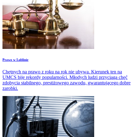
​Prawo w Lublinie
Chętnych na prawo z roku na rok nie ubywa. Kierunek ten na
UMCS bije rekordy popularności. Młodych ludzi przyciąga chęć
zdobycia stabilnego, prestiżowego zawodu, gwarantującego dobre
zarobki.