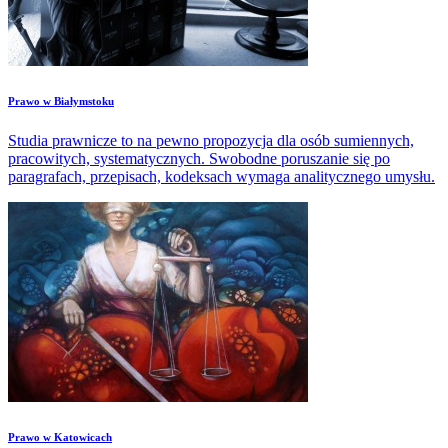
​Prawo w Białymstoku
Studia prawnicze to na pewno propozycja dla osób sumiennych,
pracowitych, systematycznych. Swobodne poruszanie się po
paragrafach, przepisach, kodeksach wymaga analitycznego umysłu.
​Prawo w Katowicach