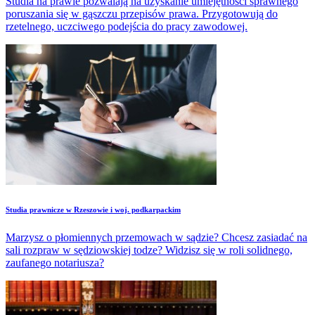
Studia na prawie pozwalają na uzyskanie umiejętności sprawnego
poruszania się w gąszczu przepisów prawa. Przygotowują do
rzetelnego, uczciwego podejścia do pracy zawodowej.
Studia prawnicze w Rzeszowie i woj. podkarpackim
Marzysz o płomiennych przemowach w sądzie? Chcesz zasiadać na
sali rozpraw w sędziowskiej todze? Widzisz się w roli solidnego,
zaufanego notariusza?