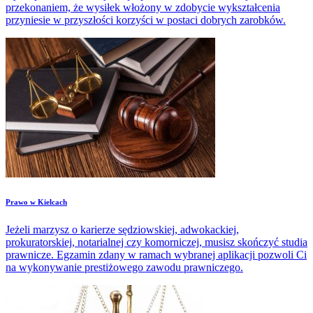
przekonaniem, że wysiłek włożony w zdobycie wykształcenia
przyniesie w przyszłości korzyści w postaci dobrych zarobków.
​Prawo w Kielcach
Jeżeli marzysz o karierze sędziowskiej, adwokackiej,
prokuratorskiej, notarialnej czy komorniczej, musisz skończyć studia
prawnicze. Egzamin zdany w ramach wybranej aplikacji pozwoli Ci
na wykonywanie prestiżowego zawodu prawniczego.