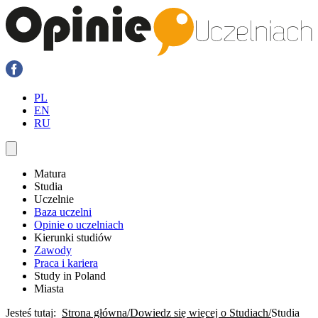
PL
EN
RU
Matura
Studia
Uczelnie
Baza uczelni
Opinie o uczelniach
Kierunki studiów
Zawody
Praca i kariera
Study in Poland
Miasta
Jesteś tutaj:
Strona główna
Dowiedz się więcej o Studiach
Studia