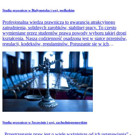
Studia prawnicze w Białymstoku i woj. podlaskim
Profesjonalna wiedza prawnicza to gwarancja atrakcyjnego
zatrudnienia, solidnych zarobków, stabilnej pracy. To często
wymieniane przez studentów prawa powody wyboru takiej drogi
kształcenia. Nasza codzienność osadzona jest w siatce przepisów,
regulacji, kodeksów, regulaminów. Poruszanie się w ich
zawiłościach bywa dla laików trudne. Niezrozumienie przepisów
może grozić dotkliwymi konsekwencjami. Zatem specjaliści z
zakresu prawa nie muszą się martwić o swoją przyszłość.W tym
artykule podpowiadamy, jakie są możliwości kształcenia w zakresie
prawa w Białymstoku i woj. podlaskim.
Studia prawnicze w Szczecinie i woj. zachodniopomorskim
„Przestrzeganie praw jest o wiele ważniejsze od ich ustanawiania” -