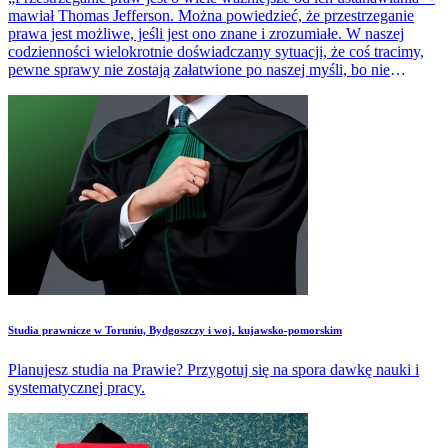
mawiał Thomas Jefferson. Można powiedzieć, że przestrzeganie
prawa jest możliwe, jeśli jest ono znane i zrozumiałe. W naszej
codzienności wielokrotnie doświadczamy sytuacji, że coś tracimy,
pewne sprawy nie zostają załatwione po naszej myśli, bo nie
znaliśmy należnych nam praw. Taka niewiedza czy błędne
interpretowanie przepisów może przysporzyć dotkliwych
problemów w obszarze biznesu, finansów.
Studia prawnicze w Toruniu, Bydgoszczy i woj. kujawsko-pomorskim
Planujesz studia na Prawie? Przygotuj się na spora dawkę nauki i
systematycznej pracy.