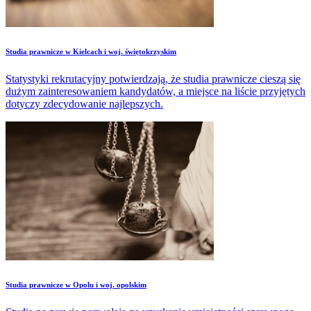
Studia prawnicze w Kielcach i woj. świętokrzyskim
Statystyki rekrutacyjny potwierdzają, że studia prawnicze cieszą się
dużym zainteresowaniem kandydatów, a miejsce na liście przyjętych
dotyczy zdecydowanie najlepszych.
Studia prawnicze w Opolu i woj. opolskim