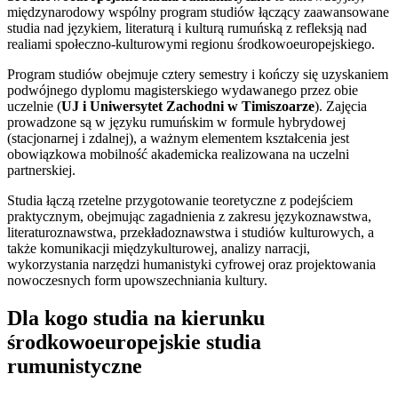
międzynarodowy wspólny program studiów łączący zaawansowane
studia nad językiem, literaturą i kulturą rumuńską z refleksją nad
realiami społeczno-kulturowymi regionu środkowoeuropejskiego.
Program studiów obejmuje cztery semestry i kończy się uzyskaniem
podwójnego dyplomu magisterskiego wydawanego przez obie
uczelnie (
UJ i
Uniwersytet Zachodni w Timiszoarze
). Zajęcia
prowadzone są w języku rumuńskim w formule hybrydowej
(stacjonarnej i zdalnej), a ważnym elementem kształcenia jest
obowiązkowa mobilność akademicka realizowana na uczelni
partnerskiej.
Studia łączą rzetelne przygotowanie teoretyczne z podejściem
praktycznym, obejmując zagadnienia z zakresu językoznawstwa,
literaturoznawstwa, przekładoznawstwa i studiów kulturowych, a
także komunikacji międzykulturowej, analizy narracji,
wykorzystania narzędzi humanistyki cyfrowej oraz projektowania
nowoczesnych form upowszechniania kultury.
Dla kogo studia na kierunku
środkowoeuropejskie studia
rumunistyczne