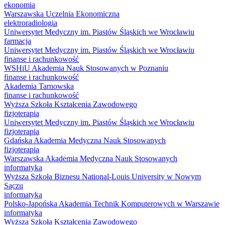
ekonomia
Warszawska Uczelnia Ekonomiczna
elektroradiologia
Uniwersytet Medyczny im. Piastów Śląskich we Wrocławiu
farmacja
Uniwersytet Medyczny im. Piastów Śląskich we Wrocławiu
finanse i rachunkowość
WSHiU Akademia Nauk Stosowanych w Poznaniu
finanse i rachunkowość
Akademia Tarnowska
finanse i rachunkowość
Wyższa Szkoła Kształcenia Zawodowego
fizjoterapia
Uniwersytet Medyczny im. Piastów Śląskich we Wrocławiu
fizjoterapia
Gdańska Akademia Medyczna Nauk Stosowanych
fizjoterapia
Warszawska Akademia Medyczna Nauk Stosowanych
informatyka
Wyższa Szkoła Biznesu National-Louis University w Nowym
Sączu
informatyka
Polsko-Japońska Akademia Technik Komputerowych w Warszawie
informatyka
Wyższa Szkoła Kształcenia Zawodowego