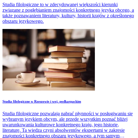
Studia filologiczne to w zdecydowanej większości kierunki
związane z pogłębianiem znajomości konkretnego języka obcego, a
także poznawaniem literatury, kultury, historii krajów z określonego
obszaru językowego.
Studia filologiczne w Rzeszowie i woj. podkarpackim
Studia filologiczne pozwalają nabrać płynności w posługiwaniu się
wybranym językiem obcym, ale przede wszystkim poznać bliżej
uwarunkowania kulturowe konkretnego kraju, jego historię,
literaturę. Ta wiedza czyni absolwentów ekspertami w zakresie
znajomości konkretnego obszaru językowego, a tym samym