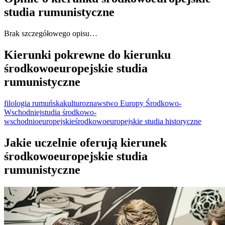
studia rumunistyczne
Brak szczegółowego opisu…
Kierunki pokrewne do kierunku
środkowoeuropejskie studia
rumunistyczne
filologia rumuńska
kulturoznawstwo Europy Środkowo-
Wschodniej
studia środkowo-
wschodnioeuropejskie
środkowoeuropejskie studia historyczne
Jakie uczelnie oferują kierunek
środkowoeuropejskie studia
rumunistyczne