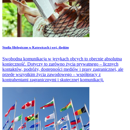
Studia filologiczne w Katowicach i woj. śląskim
Swobodna komunikacja w językach obcych to obecnie absolutna
konieczność. Dotyczy to zarówno życia prywatnego – licznych
kontaktów, podróży, dostępności mediów i prasy zagranicznej, ale
przede wszystkim życia zawodowego – współpracy z
kontrahentami zagranicznymi i skutecznej komunikacji.