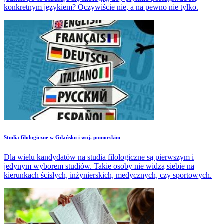
konkretnym językiem? Oczywiście nie, a na pewno nie tylko.
Studia filologiczne w Gdańsku i woj. pomorskim
Dla wielu kandydatów na studia filologiczne są pierwszym i
jedynym wyborem studiów. Takie osoby nie widzą siebie na
kierunkach ścisłych, inżynierskich, medycznych, czy sportowych.