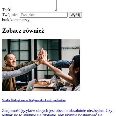
Treść
Twój nick
Wyślij
brak komentarzy…
Zobacz również
Studia filologiczne w Białymstoku i woj. podlaskim
Znajomość języków obcych jest obecnie absolutnie niezbędna. Czy
jednak po to studiuje się filologię, aby płynnie posługiwać się