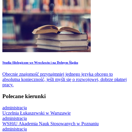
Studia filologiczne we Wrocławiu i na Dolnym Śląsku
Obecnie znajomość przynajmniej jednego języka obcego to
absolutna konieczność, jeśli myśli się o rozwojowej, dobrze płatnej
pracy.
Polecane kierunki
administracja
Uczelnia Łukaszewski w Warszawie
administracja
WSHiU Akademia Nauk Stosowanych w Poznaniu
administracja