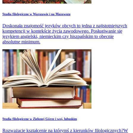
Studia filologiczne w Warszawie i na Mazowszu
Doskonała znajomość języków obcych to jedna z najistotniejszych
kompetencji w kontekście życia zawodowego. Posługiwanie się
językiem angielski, niemieckim czy hiszpańskim to obecnie
absolutne minimum.
Studia filologiczne w Zielonej Górze i woj. lubuskim
Rozważacie kształcenie na którymś z kierunków filologicznych?W