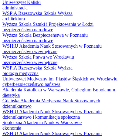
Uniwersytet Kaliski
administracja
WSPiA Rzeszowska Szkoła Wyższa
architektura
Wyższa Szkoła Sztuki i Projektowania w Łodzi
bezpieczeństwo narodowe
Wyższa Szkoła Bezpieczeństwa w Poznaniu
bezpieczeństwo narodowe
WSHiU Akademia Nauk Stosowanych w Poznaniu
bezpieczeństwo wewnętrzne
Wyższa Szkoła Prawa we Wrocławiu
bezpieczeństwo wewnętrzne
WSPiA Rzeszowska Szkoła Wyższa
biologia medyczna
Uniwersytet Medyczny im. Piastów Śląskich we Wrocławiu
cyberbezpieczeństwo państwa
Akademia Katolicka w Warszawie, Collegium Bobolanum
dietetyka
Gdańska Akademia Medyczna Nauk Stosowanych
dziennikarstwo
WSHiU Akademia Nauk Stosowanych w Poznaniu
dziennikarstwo i komunikacja społeczna
Społeczna Akademia Nauk w Warszawie
ekonomia
WSHiU Akademia Nauk Stosowanych w Poznaniu