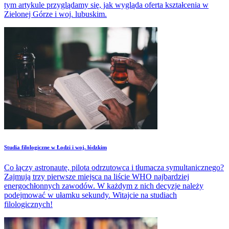
tym artykule przyglądamy się, jak wygląda oferta kształcenia w
Zielonej Górze i woj. lubuskim.
Studia filologiczne w Łodzi i woj. łódzkim
Co łączy astronautę, pilota odrzutowca i tłumacza symultanicznego?
Zajmują trzy pierwsze miejsca na liście WHO najbardziej
energochłonnych zawodów. W każdym z nich decyzje należy
podejmować w ułamku sekundy. Witajcie na studiach
filologicznych!