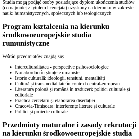
Studia mogą podjąć osoby posiadające dyplom ukończenia studiów
(co najmniej z tytułem licencjata) uzyskany na kierunku w zakresie
nauk: humanistycznych, społecznych lub teologicznych.
Program kształcenia na kierunku
środkowoeuropejskie studia
rumunistyczne
Wśród przedmiotów znajdą się:
Interculturalitatea - perspective psihosociologice
Noi abordări în științele umaniste
Istorie culturală: ideologii, tensiuni, mentalități
Cultură și transmedialitate în context central-european
Literatura polonă și română în traduceri: politici culturale și
editoriale
Practica cercetării și elaborarea disertației
Cracovia-Timișoara: interferențe literare și culturale
Politici și proiecte culturale
Przedmioty maturalne i zasady rekrutacji
na kierunku środkowoeuropejskie studia