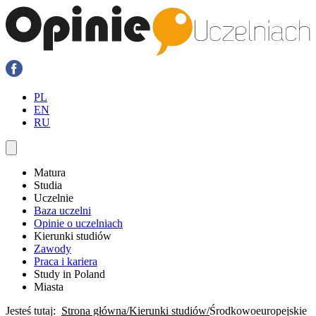
PL
EN
RU
Matura
Studia
Uczelnie
Baza uczelni
Opinie o uczelniach
Kierunki studiów
Zawody
Praca i kariera
Study in Poland
Miasta
Jesteś tutaj:
Strona główna
Kierunki studiów
Środkowoeuropejskie