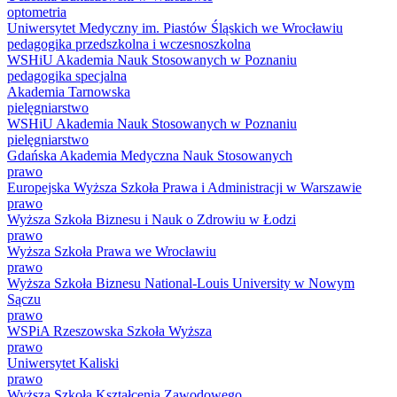
optometria
Uniwersytet Medyczny im. Piastów Śląskich we Wrocławiu
pedagogika przedszkolna i wczesnoszkolna
WSHiU Akademia Nauk Stosowanych w Poznaniu
pedagogika specjalna
Akademia Tarnowska
pielęgniarstwo
WSHiU Akademia Nauk Stosowanych w Poznaniu
pielęgniarstwo
Gdańska Akademia Medyczna Nauk Stosowanych
prawo
Europejska Wyższa Szkoła Prawa i Administracji w Warszawie
prawo
Wyższa Szkoła Biznesu i Nauk o Zdrowiu w Łodzi
prawo
Wyższa Szkoła Prawa we Wrocławiu
prawo
Wyższa Szkoła Biznesu National-Louis University w Nowym
Sączu
prawo
WSPiA Rzeszowska Szkoła Wyższa
prawo
Uniwersytet Kaliski
prawo
Wyższa Szkoła Kształcenia Zawodowego