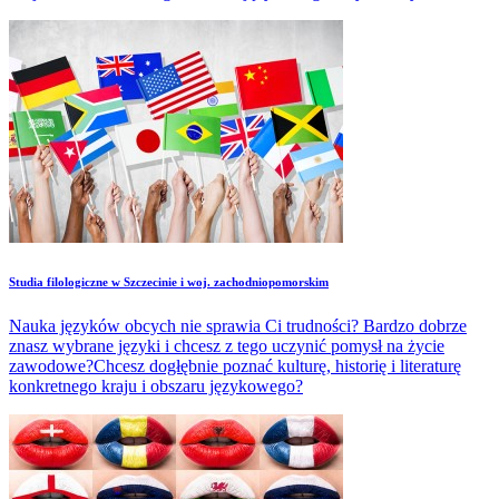
podnosi jego notowania na rynku pracy.
Studia filologiczne w Szczecinie i woj. zachodniopomorskim
Nauka języków obcych nie sprawia Ci trudności? Bardzo dobrze
znasz wybrane języki i chcesz z tego uczynić pomysł na życie
zawodowe?Chcesz dogłębnie poznać kulturę, historię i literaturę
konkretnego kraju i obszaru językowego?