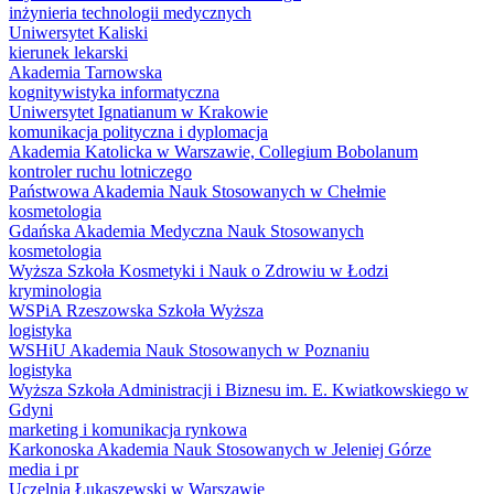
inżynieria technologii medycznych
Uniwersytet Kaliski
kierunek lekarski
Akademia Tarnowska
kognitywistyka informatyczna
Uniwersytet Ignatianum w Krakowie
komunikacja polityczna i dyplomacja
Akademia Katolicka w Warszawie, Collegium Bobolanum
kontroler ruchu lotniczego
Państwowa Akademia Nauk Stosowanych w Chełmie
kosmetologia
Gdańska Akademia Medyczna Nauk Stosowanych
kosmetologia
Wyższa Szkoła Kosmetyki i Nauk o Zdrowiu w Łodzi
kryminologia
WSPiA Rzeszowska Szkoła Wyższa
logistyka
WSHiU Akademia Nauk Stosowanych w Poznaniu
logistyka
Wyższa Szkoła Administracji i Biznesu im. E. Kwiatkowskiego w
Gdyni
marketing i komunikacja rynkowa
Karkonoska Akademia Nauk Stosowanych w Jeleniej Górze
media i pr
Uczelnia Łukaszewski w Warszawie