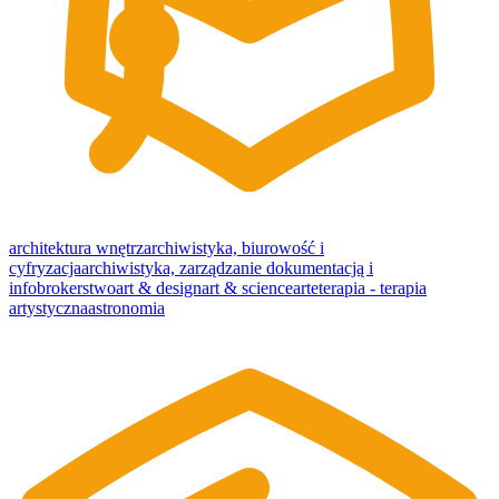
architektura wnętrz
archiwistyka, biurowość i
cyfryzacja
archiwistyka, zarządzanie dokumentacją i
infobrokerstwo
art & design
art & science
arteterapia - terapia
artystyczna
astronomia