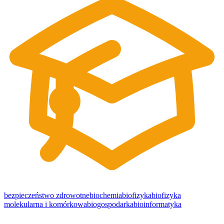
bezpieczeństwo zdrowotne
biochemia
biofizyka
biofizyka
molekularna i komórkowa
biogospodarka
bioinformatyka