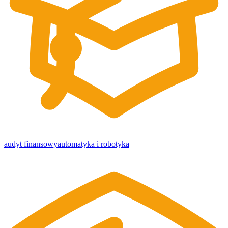
audyt finansowy
automatyka i robotyka