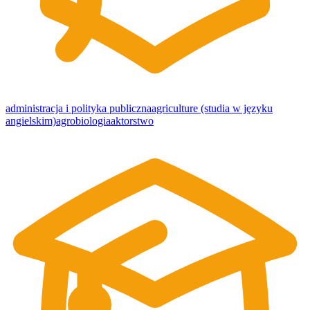
administracja i polityka publiczna
agriculture (studia w języku
angielskim)
agrobiologia
aktorstwo