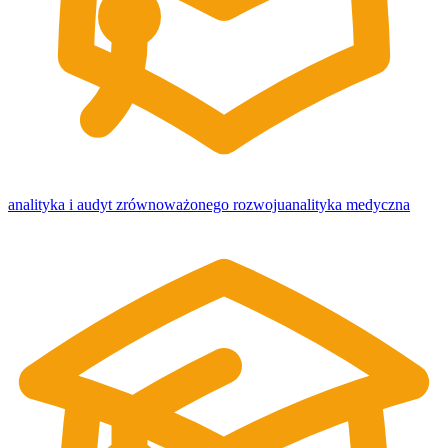
analityka i audyt zrównoważonego rozwoju
analityka medyczna