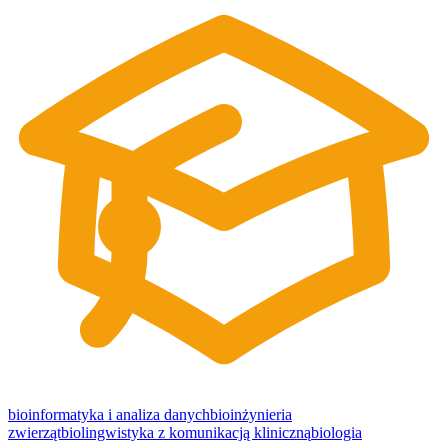
bioinformatyka i analiza danych
bioinżynieria
zwierząt
biolingwistyka z komunikacją kliniczną
biologia