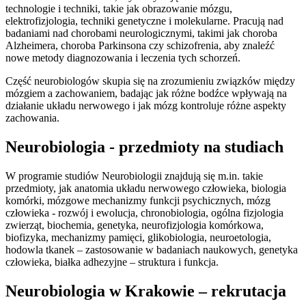
technologie i techniki, takie jak obrazowanie mózgu,
elektrofizjologia, techniki genetyczne i molekularne.
Pracują nad
badaniami nad chorobami neurologicznymi, takimi jak choroba
Alzheimera, choroba Parkinsona czy schizofrenia, aby znaleźć
nowe metody diagnozowania i leczenia tych schorzeń.
Część neurobiologów skupia się na zrozumieniu związków między
mózgiem a zachowaniem, badając jak różne bodźce wpływają na
działanie układu nerwowego i jak mózg kontroluje różne aspekty
zachowania.
Neurobiologia - przedmioty na studiach
W programie studiów Neurobiologii znajdują się m.in. takie
przedmioty, jak anatomia układu nerwowego człowieka, biologia
komórki, mózgowe mechanizmy funkcji psychicznych, mózg
człowieka - rozwój i ewolucja, chronobiologia, ogólna fizjologia
zwierząt, biochemia, genetyka, neurofizjologia komórkowa,
biofizyka, mechanizmy pamięci, glikobiologia, neuroetologia,
hodowla tkanek – zastosowanie w badaniach naukowych, genetyka
człowieka, białka adhezyjne – struktura i funkcja.
Neurobiologia w Krakowie – rekrutacja