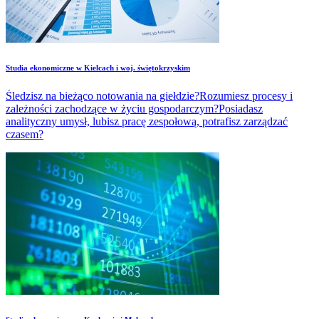
Studia ekonomiczne w Kielcach i woj. świętokrzyskim
Śledzisz na bieżąco notowania na giełdzie?Rozumiesz procesy i
zależności zachodzące w życiu gospodarczym?Posiadasz
analityczny umysł, lubisz pracę zespołową, potrafisz zarządzać
czasem?