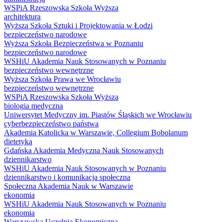
WSPiA Rzeszowska Szkoła Wyższa
architektura
Wyższa Szkoła Sztuki i Projektowania w Łodzi
bezpieczeństwo narodowe
Wyższa Szkoła Bezpieczeństwa w Poznaniu
bezpieczeństwo narodowe
WSHiU Akademia Nauk Stosowanych w Poznaniu
bezpieczeństwo wewnętrzne
Wyższa Szkoła Prawa we Wrocławiu
bezpieczeństwo wewnętrzne
WSPiA Rzeszowska Szkoła Wyższa
biologia medyczna
Uniwersytet Medyczny im. Piastów Śląskich we Wrocławiu
cyberbezpieczeństwo państwa
Akademia Katolicka w Warszawie, Collegium Bobolanum
dietetyka
Gdańska Akademia Medyczna Nauk Stosowanych
dziennikarstwo
WSHiU Akademia Nauk Stosowanych w Poznaniu
dziennikarstwo i komunikacja społeczna
Społeczna Akademia Nauk w Warszawie
ekonomia
WSHiU Akademia Nauk Stosowanych w Poznaniu
ekonomia
Warszawska Uczelnia Ekonomiczna