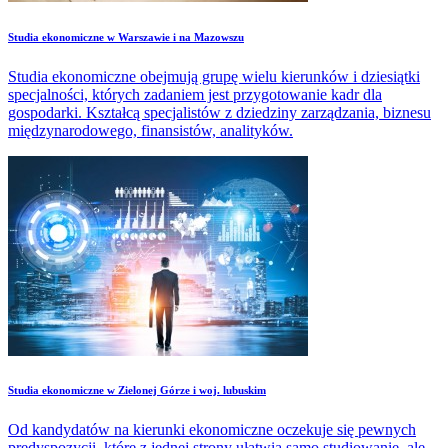
Studia ekonomiczne w Warszawie i na Mazowszu
Studia ekonomiczne obejmują grupę wielu kierunków i dziesiątki
specjalności, których zadaniem jest przygotowanie kadr dla
gospodarki. Kształcą specjalistów z dziedziny zarządzania, biznesu
międzynarodowego, finansistów, analityków.
Studia ekonomiczne w Zielonej Górze i woj. lubuskim
Od kandydatów na kierunki ekonomiczne oczekuje się pewnych
predyspozycji, które z jednej strony ułatwią samo studiowanie, ale