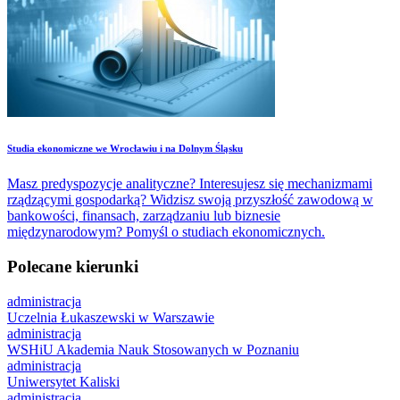
Studia ekonomiczne we Wrocławiu i na Dolnym Śląsku
Masz predyspozycje analityczne? Interesujesz się mechanizmami
rządzącymi gospodarką? Widzisz swoją przyszłość zawodową w
bankowości, finansach, zarządzaniu lub biznesie
międzynarodowym? Pomyśl o studiach ekonomicznych.
Polecane kierunki
administracja
Uczelnia Łukaszewski w Warszawie
administracja
WSHiU Akademia Nauk Stosowanych w Poznaniu
administracja
Uniwersytet Kaliski
administracja