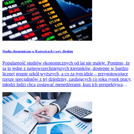
Studia ekonomiczne w Katowicach i woj. śląskim
Popularność studiów ekonomicznych od lat nie maleje. Pomimo, że
są to jedne z najpowszechniejszych kierunków, dostępne w bardzo
licznej grupie szkół wyższych, a co za tym idzie – przygotowujące
rzesze specjalistów z tej dziedziny, zasilających co roku rynek pracy,
młodzi ludzi chcą zostawać menedżerami, kusi ich perspektywa
atrakcyjnych zarobków, kariera biznesowa.