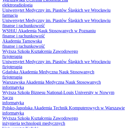
elektroradiologia
Uniwersytet Medyczny im. Piastów Śląskich we Wrocławiu
farmacja
Uniwersytet Medyczny im. Piastów Śląskich we Wrocławiu
finanse i rachunkowość
WSHiU Akademia Nauk Stosowanych w Poznaniu
finanse i rachunkowość
Akademia Tarnowska
finanse i rachunkowość
Wyższa Szkoła Kształcenia Zawodowego
fizjoterapia
Uniwersytet Medyczny im. Piastów Śląskich we Wrocławiu
fizjoterapia
Gdańska Akademia Medyczna Nauk Stosowanych
fizjoterapia
Warszawska Akademia Medyczna Nauk Stosowanych
informatyka
Wyższa Szkoła Biznesu National-Louis University w Nowym
Sączu
informatyka
Polsko-Japońska Akademia Technik Komputerowych w Warszawie
informatyka
Wyższa Szkoła Kształcenia Zawodowego
inżynieria technologii medycznych