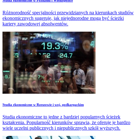
Studia ekonomiczne w Poznaniu i Wielkopolsce
Różnorodność specjalności przewidzianych na kierunkach studiów
ekonomicznych sugeruje, jak niejednorodne mogą być ścieżki
kariery zawodowej absolwentów.
Studia ekonomiczne w Rzeszowie i woj. podkarpackim
Studia ekonomiczne to jedne z bardziej popularnych ścieżek
kształcenia. Popularność kierunków sprawia, że oferuje je bardzo
wiele uczelni publicznych i niepublicznych szkół wyższych.