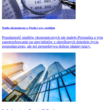
Studia ekonomiczne w Opolu i woj. opolskim
Popularność studiów ekonomicznych nie maleje.Przesądza o tym
zapotrzebowanie na specjalistów z określonych dziedzin życia
gospodarczego, ale też perspektywa dobrze płatnej pracy.