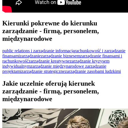
Kierunki pokrewne do kierunku
zarządzanie - firmą, personelem,
międzynarodowe
public relations i zarządzanie informacją
rachunkowość i zarządzanie
finansami
zarządzanie
zarządzanie biznesem
zarządzanie finansami i
rachunkowość
zarządzanie kreatywne
zarządzanie kryzysem
indywidualnym
zarządzanie międzynarodowe
zarządzanie
projektami
zarządzanie strategiczne
zarządzanie zasobami ludzkimi
Jakie uczelnie oferują kierunek
zarządzanie - firmą, personelem,
międzynarodowe