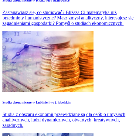
Studia ekonomiczne w Krakowie i Małopolsce
Zastanawiasz się, co studiować? Bliższa Ci matematyka niż
przedmioty humanistyczne? Masz zmysł analityczny, interesujesz się
zagadnieniami gospodarki? Pomyśl o studiach ekonomicznych.
Studia ekonomiczne w Lublinie i woj. lubelskim
Studia z obszaru ekonomii przewidziane są dla osób o umysłach
analitycznych, ludzi dynamicznych, otwartych, kreatywnych,
zaradnych.