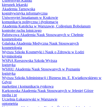
Uniwersytet Kaliski
kierunek lekarski
Akademia Tarnowska
kognitywistyka informatyczna
Uniwersytet Ignatianum w Krakowie
komunikacja polityczna i dyplomacja
Akademia Katolicka w Warszawie, Collegium Bobolanum
kontroler ruchu lotniczego
Państwowa Akademia Nauk Stosowanych w Chełmie
kosmetologia
Gdańska Akademia Medyczna Nauk Stosowanych
kosmetologia
Wyższa Szkoła Kosmetyki i Nauk o Zdrowiu w Łodzi
kryminologia
WSPiA Rzeszowska Szkoła Wyższa
logistyka
WSHiU Akademia Nauk Stosowanych w Poznaniu
logistyka
Wyższa Szkoła Administracji i Biznesu im. E. Kwiatkowskiego w
Gdyni
marketing i komunikacja rynkowa
Karkonoska Akademia Nauk Stosowanych w Jeleniej Górze
media i pr
Uczelnia Łukaszewski w Warszawie
optometria