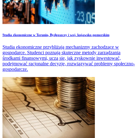
Studia ekonomiczne w Toruniu, Bydgoszczy i woj. kujawsko-pomorskim
Studia ekonomiczne przybliżają mechanizmy zachodzące w
gospodarce. Studenci poznają skuteczne metody zarządzania
środkami finansowymi, uczą się, jak zyskownie inwestować,
podejmować racjonalne decyzje, rozwiązywać problemy społeczno-
gospodarcze.