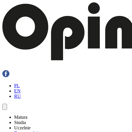
PL
EN
RU
Matura
Studia
Uczelnie