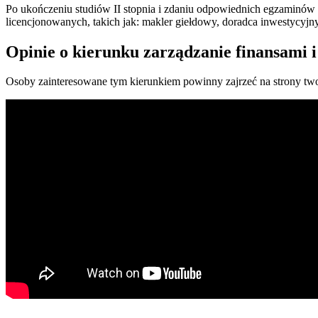
Po ukończeniu studiów II stopnia i zdaniu odpowiednich egzamin
licencjonowanych, takich jak: makler giełdowy, doradca inwestycyjn
Opinie o kierunku zarządzanie finansami 
Osoby zainteresowane tym kierunkiem powinny zajrzeć na strony tw