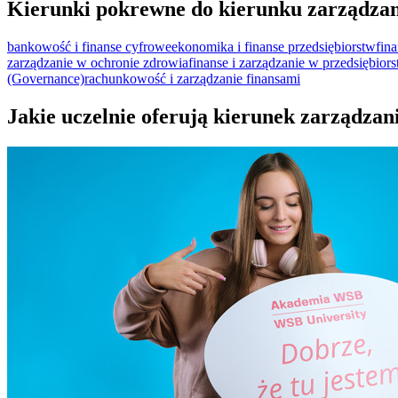
Kierunki pokrewne do kierunku zarządzan
bankowość i finanse cyfrowe
ekonomika i finanse przedsiębiorstw
fina
zarządzanie w ochronie zdrowia
finanse i zarządzanie w przedsiębiors
(Governance)
rachunkowość i zarządzanie finansami
Jakie uczelnie oferują kierunek zarządzan