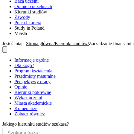
Baza uczelni
Opinie o uczelniach
Kierunki studiów
Zawody
Praca i kariera
Study in Poland
Miasta
Jesteś tutaj:
Strona główna
Kierunki studiów
Zarządzanie finansami 
Informacje ogólne
Dla kogo?
Program kształcenia
Przedmioty maturalne
Perspektywy pracy
Opinie
Kierunki pokrewne
Wykaz uczelni
Miasta akademickie
Komentarze
Zobacz również
Jakiego kierunku studiów szukasz?