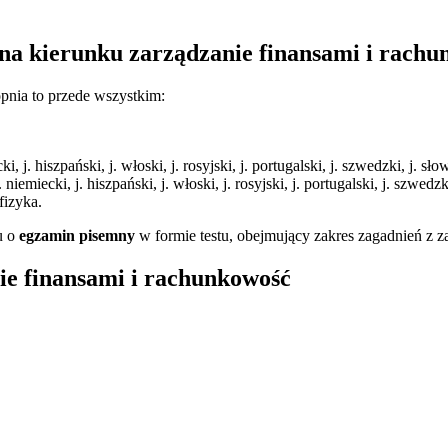
 na kierunku zarządzanie finansami i rach
opnia to przede wszystkim:
cki, j. hiszpański, j. włoski, j. rosyjski, j. portugalski, j. szwedzki, j. sł
, j. niemiecki, j. hiszpański, j. włoski, j. rosyjski, j. portugalski, j. sz
fizyka.
u o
egzamin pisemny
w formie testu, obejmujący zakres zagadnień z z
ie finansami i rachunkowość