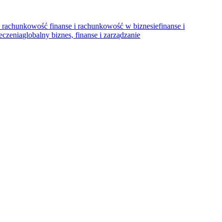
 i rachunkowość
finanse i rachunkowość w biznesie
finanse i
eczenia
globalny biznes, finanse i zarządzanie