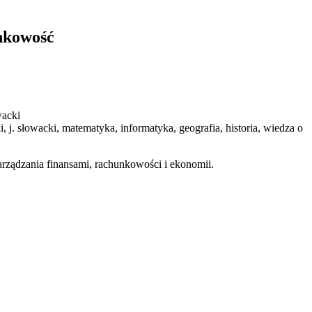
unkowość
owacki
wedzki, j. słowacki, matematyka, informatyka, geografia, historia, wiedza o
arządzania finansami, rachunkowości i ekonomii.