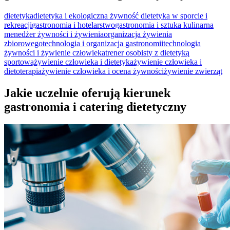
dietetyka
dietetyka i ekologiczna żywność
dietetyka w sporcie i
rekreacji
gastronomia i hotelarstwo
gastronomia i sztuka kulinarna
menedżer żywności i żywienia
organizacja żywienia
zbiorowego
technologia i organizacja gastronomii
technologia
żywności i żywienie człowieka
trener osobisty z dietetyką
sportową
żywienie człowieka i dietetyka
żywienie człowieka i
dietoterapia
żywienie człowieka i ocena żywności
żywienie zwierząt
Jakie uczelnie oferują kierunek
gastronomia i catering dietetyczny