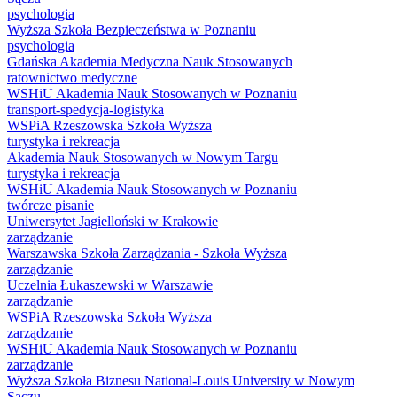
psychologia
Wyższa Szkoła Bezpieczeństwa w Poznaniu
psychologia
Gdańska Akademia Medyczna Nauk Stosowanych
ratownictwo medyczne
WSHiU Akademia Nauk Stosowanych w Poznaniu
transport-spedycja-logistyka
WSPiA Rzeszowska Szkoła Wyższa
turystyka i rekreacja
Akademia Nauk Stosowanych w Nowym Targu
turystyka i rekreacja
WSHiU Akademia Nauk Stosowanych w Poznaniu
twórcze pisanie
Uniwersytet Jagielloński w Krakowie
zarządzanie
Warszawska Szkoła Zarządzania - Szkoła Wyższa
zarządzanie
Uczelnia Łukaszewski w Warszawie
zarządzanie
WSPiA Rzeszowska Szkoła Wyższa
zarządzanie
WSHiU Akademia Nauk Stosowanych w Poznaniu
zarządzanie
Wyższa Szkoła Biznesu National-Louis University w Nowym
Sączu