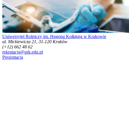
Uniwersytet Rolniczy im. Hugona Kołłątaja w Krakowie
al. Mickiewicza 21, 31-120 Kraków
(+12) 662 48 62
rekrutacja@urk.edu.pl
Prezentacja