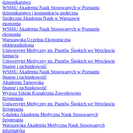
dziennikarstwo
WSHiU Akademia Nauk Stosowanych w Poznaniu
dziennikarstwo i komunikacja społeczna
Społeczna Akademia Nauk w Warszawie
ekonomia
WSHiU Akademia Nauk Stosowanych w Poznaniu
ekonomia
Warszawska Uczelnia Ekonomiczna
elektroradiologia
Uniwersytet Medyczny im. Piastów Śląskich we Wrocławiu
farmacja
Uniwersytet Medyczny im. Piastów Śląskich we Wrocławiu
finanse i rachunkowość
WSHiU Akademia Nauk Stosowanych w Poznaniu
finanse i rachunkowość
Akademia Tarnowska
finanse i rachunkowość
Wyższa Szkoła Kształcenia Zawodowego
fizjoterapia
Uniwersytet Medyczny im. Piastów Śląskich we Wrocławiu
fizjoterapia
Gdańska Akademia Medyczna Nauk Stosowanych
fizjoterapia
Warszawska Akademia Medyczna Nauk Stosowanych
informatyka