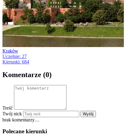
Kraków
Uczelnie: 27
Kierunki: 684
Komentarze (0)
Treść
Twój nick
Wyślij
brak komentarzy…
Polecane kierunki