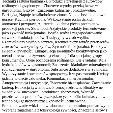
Techniki i sztuka barmańska, Produkcja przekąsek z surowców
roślinnych i grzybowych, Zbożowe wyroby przekąskowe w
gastronomii, Grzyby - znaczenie kulinarne i prozdrowotne,
Baristyka, Napoje bezalkoholowe zimne, Napoje bezalkoholowe
gorące, Kuchnia pierwotna. Wykorzystanie roślin dzikich,
aromatów i przypraw, Ajurweda i kuchnia pięciu przemian w
produkcji potraw, Slow food, Azjatyckie produkty fermentowane
jako żywność funkcjonalna, Wyrób serów i zagospodarowanie
serwatki, Produkcja lodów, Tradycyjny wyrób wędlin,
Rzemieślniczy wyrób pieczywa, Rzemieślniczy wyrób przetworów
z owoców, warzyw i grzybów, Żywność funkcjonalna, Bioaktywne
składniki żywności, Enkapsulacja składników bioaktywnych jako
metoda kreowania żywności „celowanej ” dla specjalnej grupy
konsumentów, Oleje pochodzenia roślinnego, Oleje jadalne, Rola
hydrokoloidów w gastronomii; Znaczenie składników mineralnych i
soli kuchennej w gastronomii; Substancje dodatkowe w żywności,
Wykorzystanie koncentratów spożywczych w gastronomii; Kwiaty
jadalne w diecie człowieka, Komunikacja interpersonalna,
Autoprezentacja i negocjacje, Tworzenie biznesplanów, Zarządzanie
karierą, Edukacja żywieniowa, Promocja zdrowia, Bioaktywne
składniki w surowcach i produktach zbożowych, Wartość
prozdrowotna produktów przekąskowych z roślin bulwiastych w
technologii gastronomicznej, Żywność liofilizowana,
Promieniowanie widzialne w laboratorium kontrolno-pomiarowym,
Wybrane zagadnienia z toksykologii żywności, Znaczenie serów i