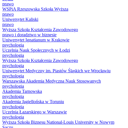
prawo
WSPiA Rzeszowska Szkoła Wyższa
prawo
Uniwersytet Kaliski
prawo
Wyższa Szkoła Kształcenia Zawodowego
prawo i doradztwo w biznesie
Uniwersytet Ignatianum w Krakowie
psychologia
Uczelnia Nauk Społecznych w Łodzi
psychologia
Wyższa Szkoła Kształcenia Zawodowego
psychologia
Uniwersytet Medyczny im. Piastów Śląskich we Wrocławiu
psychologia
Warszawska Akademia Medyczna Nauk Stosowanych
psychologia
Akademia Tarnowska
psychologia
Akademia Jagiellońska w Toruniu
psychologia
Uczelnia Łazarskiego w Warszawie
psychologia
Wyższa Szkoła Biznesu National-Louis University w Nowym
Sączu