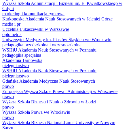
Wyższa Szkoła Administracji i Biznesu im. E. Kwiatkowskiego w
Gdyni
marketing i komunikacja rynkowa
Karkonoska Akademia Nauk Stosowanych w Jeleniej Górze
media i pr
Uczelnia Łukaszewski w Warszawie
optometria
Uniwersytet Medyczny im. Piastów Śląskich we Wrocławiu
pedagogika przedszkolna i wczesnoszkolna
WSHiU Akademia Nauk Stosowanych w Poznaniu
pedagogika specjalna
Akademia Tarnowska
pielęgniarstwo
WSHiU Akademia Nauk Stosowanych w Poznaniu
pielęgniarstwo
Gdańska Akademia Medyczna Nauk Stosowanych
prawo
Europejska Wyższa Szkoła Prawa i Administracji w Warszawie
prawo
Wyższa Szkoła Biznesu i Nauk o Zdrowiu w Łodzi
prawo
Wyższa Szkoła Prawa we Wrocławiu
prawo
Wyższa Szkoła Biznesu National-Louis University w Nowym
Sączu