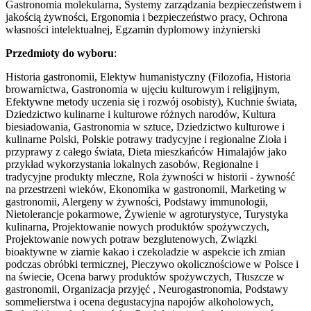
Gastronomia molekularna, Systemy zarządzania bezpieczeństwem i
jakością żywności, Ergonomia i bezpieczeństwo pracy, Ochrona
własności intelektualnej, Egzamin dyplomowy inżynierski
Przedmioty do wyboru
:
Historia gastronomii, Elektyw humanistyczny (Filozofia, Historia
browarnictwa, Gastronomia w ujęciu kulturowym i religijnym,
Efektywne metody uczenia się i rozwój osobisty), Kuchnie świata,
Dziedzictwo kulinarne i kulturowe różnych narodów, Kultura
biesiadowania, Gastronomia w sztuce, Dziedzictwo kulturowe i
kulinarne Polski, Polskie potrawy tradycyjne i regionalne Zioła i
przyprawy z całego świata, Dieta mieszkańców Himalajów jako
przykład wykorzystania lokalnych zasobów, Regionalne i
tradycyjne produkty mleczne, Rola żywności w historii - żywność
na przestrzeni wieków, Ekonomika w gastronomii, Marketing w
gastronomii, Alergeny w żywności, Podstawy immunologii,
Nietolerancje pokarmowe, Żywienie w agroturystyce, Turystyka
kulinarna, Projektowanie nowych produktów spożywczych,
Projektowanie nowych potraw bezglutenowych, Związki
bioaktywne w ziarnie kakao i czekoladzie w aspekcie ich zmian
podczas obróbki termicznej, Pieczywo okolicznościowe w Polsce i
na świecie, Ocena barwy produktów spożywczych, Tłuszcze w
gastronomii, Organizacja przyjęć , Neurogastronomia, Podstawy
sommelierstwa i ocena degustacyjna napojów alkoholowych,