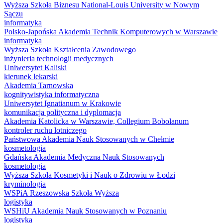
Wyższa Szkoła Biznesu National-Louis University w Nowym
Sączu
informatyka
Polsko-Japońska Akademia Technik Komputerowych w Warszawie
informatyka
Wyższa Szkoła Kształcenia Zawodowego
inżynieria technologii medycznych
Uniwersytet Kaliski
kierunek lekarski
Akademia Tarnowska
kognitywistyka informatyczna
Uniwersytet Ignatianum w Krakowie
komunikacja polityczna i dyplomacja
Akademia Katolicka w Warszawie, Collegium Bobolanum
kontroler ruchu lotniczego
Państwowa Akademia Nauk Stosowanych w Chełmie
kosmetologia
Gdańska Akademia Medyczna Nauk Stosowanych
kosmetologia
Wyższa Szkoła Kosmetyki i Nauk o Zdrowiu w Łodzi
kryminologia
WSPiA Rzeszowska Szkoła Wyższa
logistyka
WSHiU Akademia Nauk Stosowanych w Poznaniu
logistyka