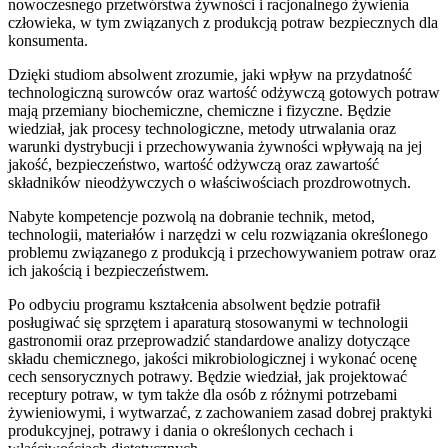
nowoczesnego przetwórstwa żywności i racjonalnego żywienia
człowieka, w tym związanych z produkcją potraw bezpiecznych dla
konsumenta.
Dzięki studiom absolwent zrozumie, jaki wpływ na przydatność
technologiczną surowców oraz wartość odżywczą gotowych potraw
mają przemiany biochemiczne, chemiczne i fizyczne. Będzie
wiedział, jak procesy technologiczne, metody utrwalania oraz
warunki dystrybucji i przechowywania żywności wpływają na jej
jakość, bezpieczeństwo, wartość odżywczą oraz zawartość
składników nieodżywczych o właściwościach prozdrowotnych.
Nabyte kompetencje pozwolą na dobranie technik, metod,
technologii, materiałów i narzędzi w celu rozwiązania określonego
problemu związanego z produkcją i przechowywaniem potraw oraz
ich jakością i bezpieczeństwem.
Po odbyciu programu kształcenia absolwent będzie potrafił
posługiwać się sprzętem i aparaturą stosowanymi w technologii
gastronomii oraz przeprowadzić standardowe analizy dotyczące
składu chemicznego, jakości mikrobiologicznej i wykonać ocenę
cech sensorycznych potrawy. Będzie wiedział, jak projektować
receptury potraw, w tym także dla osób z różnymi potrzebami
żywieniowymi, i wytwarzać, z zachowaniem zasad dobrej praktyki
produkcyjnej, potrawy i dania o określonych cechach i