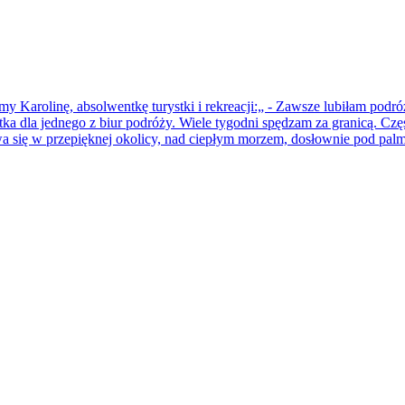
Karolinę, absolwentkę turystki i rekreacji:„ - Zawsze lubiłam podró
ntka dla jednego z biur podróży. Wiele tygodni spędzam za granicą. Czę
 się w przepięknej okolicy, nad ciepłym morzem, dosłownie pod palm