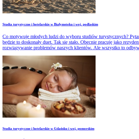
Studia turystyczne i hotelarskie w Białymstoku i woj. podlaskim
Co motywuje młodych ludzi do wyboru studiów turystycznych? Pytamy 
będzie to doskonały duet. Tak się stało. Obecnie pracuję jako rezyde
rozwiązywanie problemów naszych klientów. Ale wszystko to odbywa
Studia turystyczne i hotelarskie w Gdańsku i woj. pomorskim