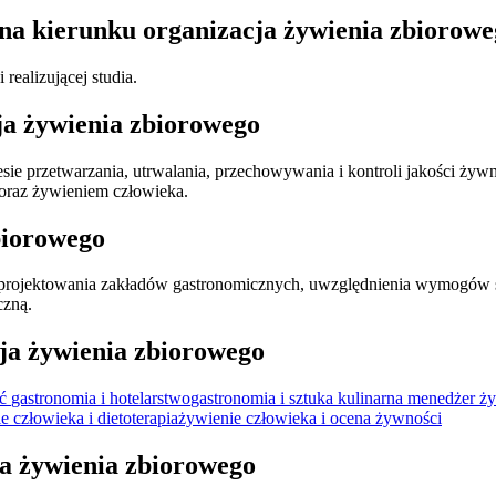
 na kierunku organizacja żywienia zbiorow
realizującej studia.
ja żywienia zbiorowego
resie przetwarzania, utrwalania, przechowywania i kontroli jakości ż
 oraz żywieniem człowieka.
biorowego
aprojektowania zakładów gastronomicznych, uwzględnienia wymogów s
czną.
ja żywienia zbiorowego
ść
gastronomia i hotelarstwo
gastronomia i sztuka kulinarna
menedżer ży
e człowieka i dietoterapia
żywienie człowieka i ocena żywności
ja żywienia zbiorowego