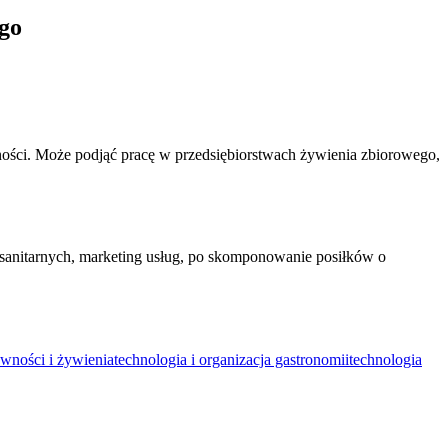
ego
ywności. Może podjąć pracę w przedsiębiorstwach żywienia zbiorowego,
anitarnych, marketing usług, po skomponowanie posiłków o
wności i żywienia
technologia i organizacja gastronomii
technologia