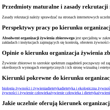
Przedmioty maturalne i zasady rekrutacji
Zasady rekrutacji należy sprawdzać na stronach internetowych uczelni 
Perspektywy pracy po kierunku organizac
Absolwent organizacji żywienia zbiorowego
jest specjalistą w zak
zakładach i instytucjach zajmujących się kontrolą, obrotem żywności
Opinie o kierunku organizacja żywienia z
Żywienie zbiorowe to szerokie spektrum zagadnień począwszy od z
określonych wymogach energetycznych i ich stronę wizualną i estety
Kierunki pokrewne do kierunku organizac
biologia żywności i żywienia
dietetyka
dietetyka i ekologiczna żywno
żywności i żywienie człowieka
żywienie człowieka i dietetyka
żywieni
Jakie uczelnie oferują kierunek organizac