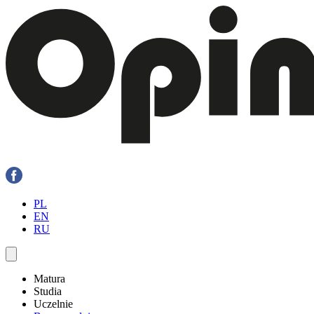
PL
EN
RU
Matura
Studia
Uczelnie