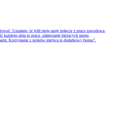
żować. Uznałam, że jeśli moją pasję połączę z pracą zawodową,
ść każdego dnia to praca, załatwianie bieżących spraw,
ami. Korzystanie z uroków miejsca to dodatkowy bonus”.