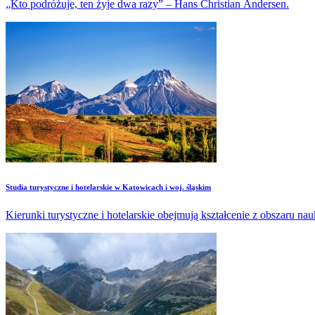
„Kto podróżuje, ten żyje dwa razy” – Hans Christian Andersen.
Studia turystyczne i hotelarskie w Katowicach i woj. śląskim
Kierunki turystyczne i hotelarskie obejmują kształcenie z obszaru na