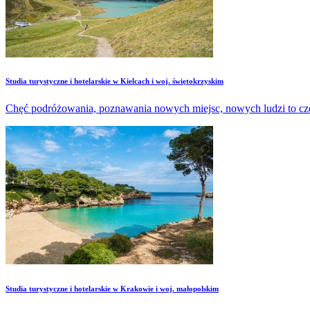
Studia turystyczne i hotelarskie w Kielcach i woj. świętokrzyskim
Chęć podróżowania, poznawania nowych miejsc, nowych ludzi to częs
Studia turystyczne i hotelarskie w Krakowie i woj. małopolskim