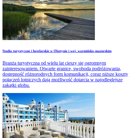
Studia turystyczne i hotelarskie w Olsztynie i woj. warmińsko-mazurskim
Branża turystyczna od wielu lat cieszy się ogromnym
zainteresowaniem. Otwarte granice, swoboda podróżowania,
dostępność różnorodnych form komunikacji, coraz niższe koszty
połączeń lotniczych dają możliwość dotarcia w najodleglejsze
zakątki globu.