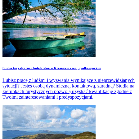
Studia turystyczne i hotelarskie w Rzeszowie i woj. podkarpackim
Lubisz pracę z ludźmi i wyzwania wynikające z nieprzewidzianych
sytuacji? Jesteś osobą dynamiczną, kontaktową, zaradną? Studia na
kierunkach turystycznych pozwolą uzyskać kwalifikacje zgodne z
Twoimi zainteresowaniami i predyspozycjami.