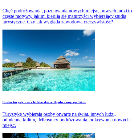
Chęć podróżowania, poznawania nowych miejsc, nowych ludzi to
częste motywy, jakimi kierują się maturzyści wybierający studia
turystyczne. Czy tak wygląda zawodowa rzeczywistość?
Studia turystyczne i hotelarskie w Opolu i woj. opolskim
Turystykę wybierają osoby otwarte na świat, innych ludzi,
odmienną kulturę. Miłośnicy podróżowania, odkrywania nowych
miejsc.