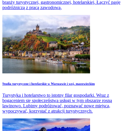
branży turystycznej, gastronomicznej, hotelarskiej. Łączyć pasję
podróżniczą z pracą zawodową.
Studia turystyczne i hotelarskie w Warszawie i woj. mazowieckim
Turystyka i hotelarstwo to istotny filar gospodarki. Wraz z
bogaceniem się społeczeństwa usługi w tym obszarze rosną
lawinowo. Lubimy podróżować, poznawać nowe miejsca,
wypoczywać, korzystać z atrakcji turystycznych.