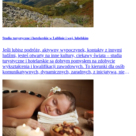
Studia turystyczne i hotelarskie w Lublinie i woj. lubelskim
Jeśli lubisz podróże, aktywny wypoczynek, kontakty z innymi
ludźmi, jesteś otwarty na inne kultury, ciekawy świata – studia
turystyczne i hotelarskie są dobrym pomysłem na zdobycie
wykształcenia i kwalifikacji zawodowych. To kierunki dla osób
komunikatywnych, dynamicznych, zaradnych, z inicjatywą, nie
ulegających przeciwnościom. W branży turystycznej kluczowa jest
perfekcyjna znajomość przynajmniej jednego języka obcego.