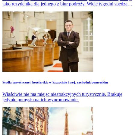
jako rezydentka dla jednego z biur podróży. Wiele tygodni spędzam
za granicą. Część każdego dnia to praca, załatwianie bieżących
spraw, rozwiązywanie problemów naszych klientów. Ale wszystko
to odbywa się w przepięknej okolicy, nad ciepłym morzem,
dosłownie pod palmami. Korzystanie z uroków miejsca to
dodatkowy bonus”.
Studia turystyczne i hotelarskie w Szczecinie i woj. zachodniopomorskim
Właściwie nie ma miejsc nieatrakcyjnych turystycznie. Brakuje
jedynie pomysłu na ich wypromowanie.