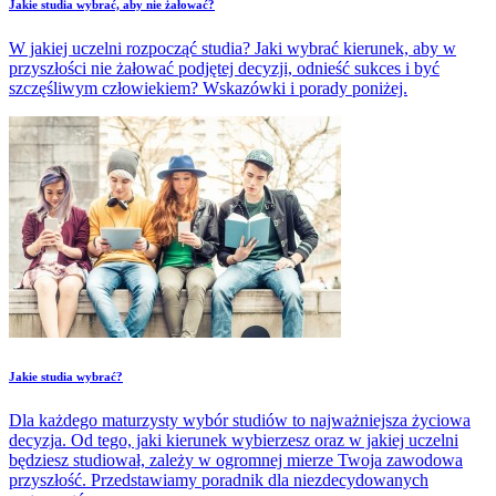
Jakie studia wybrać, aby nie żałować?
W jakiej uczelni rozpocząć studia? Jaki wybrać kierunek, aby w
przyszłości nie żałować podjętej decyzji, odnieść sukces i być
szczęśliwym człowiekiem? Wskazówki i porady poniżej.
Jakie studia wybrać?
Dla każdego maturzysty wybór studiów to najważniejsza życiowa
decyzja. Od tego, jaki kierunek wybierzesz oraz w jakiej uczelni
będziesz studiował, zależy w ogromnej mierze Twoja zawodowa
przyszłość. Przedstawiamy poradnik dla niezdecydowanych