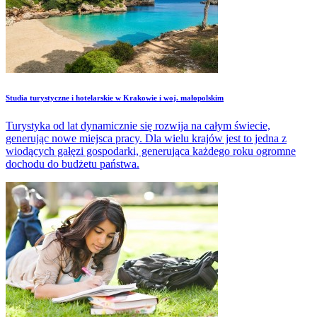
Studia turystyczne i hotelarskie w Krakowie i woj. małopolskim
Turystyka od lat dynamicznie się rozwija na całym świecie,
generując nowe miejsca pracy. Dla wielu krajów jest to jedna z
wiodących gałęzi gospodarki, generująca każdego roku ogromne
dochodu do budżetu państwa.