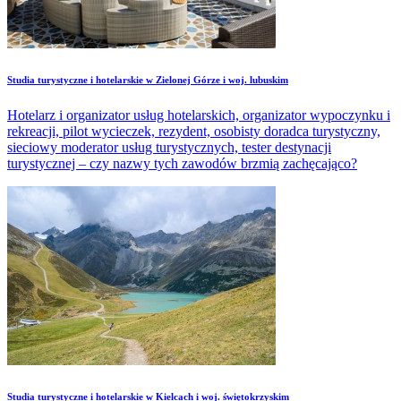
Studia turystyczne i hotelarskie w Zielonej Górze i woj. lubuskim
Hotelarz i organizator usług hotelarskich, organizator wypoczynku i
rekreacji, pilot wycieczek, rezydent, osobisty doradca turystyczny,
sieciowy moderator usług turystycznych, tester destynacji
turystycznej – czy nazwy tych zawodów brzmią zachęcająco?
Studia turystyczne i hotelarskie w Kielcach i woj. świętokrzyskim