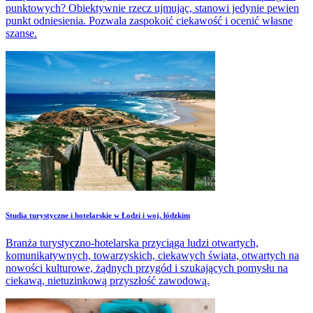
punktowych? Obiektywnie rzecz ujmując, stanowi jedynie pewien
punkt odniesienia. Pozwala zaspokoić ciekawość i ocenić własne
szanse.
Studia turystyczne i hotelarskie w Łodzi i woj. łódzkim
Branża turystyczno-hotelarska przyciąga ludzi otwartych,
komunikatywnych, towarzyskich, ciekawych świata, otwartych na
nowości kulturowe, żądnych przygód i szukających pomysłu na
ciekawą, nietuzinkową przyszłość zawodową.