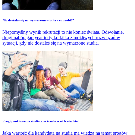
Nie dostałeś się na wymarzone studia - co zrobić?
Niepomyślny wynik rekrutacji to nie koniec świata. Odwołanie,
drugi nabór, gap year to tylko kilka z możliwych rozwiązań w
sytuacji, gdy nie dostałeś się na wymarzone studia.
​Progi punktowe na studia - co trzeba o nich wiedzieć
Jaką wartość dla kandydata na studia ma wiedza na temat progów