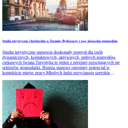
Studia turystyczne i hotelarskie w Toruniu, Bydgoszczy i woj. kujawsko-pomorskim
Studia turystyczne stanowią doskonały pomysł dla osób
dynamicznych, kontaktowych, aktywnych, pełnych pomysłów,
ciekawych świata.Turystyka to jeden z prężniej rozwijających się
sektorów gospodarki. Branża stanowi ogromny potencjał w
kontekście miejsc pracy.Młodych ludzi przyciągają szerokie
perspektywy pracy, możliwość podróży, poznawania nowych
miejsc, ludzi.