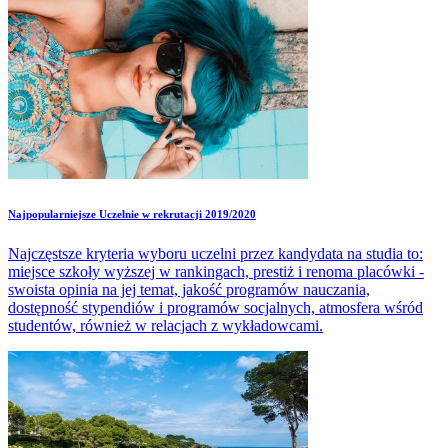
Najpopularniejsze Uczelnie w rekrutacji 2019/2020
Najczęstsze kryteria wyboru uczelni przez kandydata na studia to:
miejsce szkoły wyższej w rankingach, prestiż i renoma placówki -
swoista opinia na jej temat, jakość programów nauczania,
dostępność stypendiów i programów socjalnych, atmosfera wśród
studentów, również w relacjach z wykładowcami.