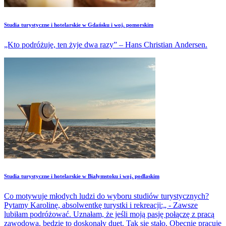
Studia turystyczne i hotelarskie w Gdańsku i woj. pomorskim
„Kto podróżuje, ten żyje dwa razy” – Hans Christian Andersen.
Studia turystyczne i hotelarskie w Białymstoku i woj. podlaskim
Co motywuje młodych ludzi do wyboru studiów turystycznych?
Pytamy Karolinę, absolwentkę turystki i rekreacji:„ - Zawsze
lubiłam podróżować. Uznałam, że jeśli moją pasję połączę z pracą
zawodową, będzie to doskonały duet. Tak się stało. Obecnie pracuję