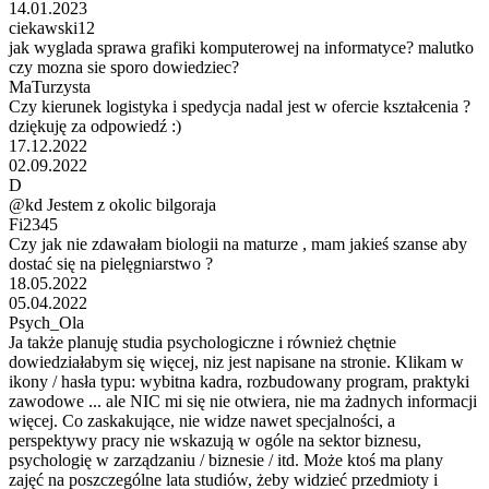
14.01.2023
ciekawski12
jak wyglada sprawa grafiki komputerowej na informatyce? malutko
czy mozna sie sporo dowiedziec?
MaTurzysta
Czy kierunek logistyka i spedycja nadal jest w ofercie kształcenia ?
dziękuję za odpowiedź :)
17.12.2022
02.09.2022
D
@kd Jestem z okolic bilgoraja
Fi2345
Czy jak nie zdawałam biologii na maturze , mam jakieś szanse aby
dostać się na pielęgniarstwo ?
18.05.2022
05.04.2022
Psych_Ola
Ja także planuję studia psychologiczne i również chętnie
dowiedziałabym się więcej, niz jest napisane na stronie. Klikam w
ikony / hasła typu: wybitna kadra, rozbudowany program, praktyki
zawodowe ... ale NIC mi się nie otwiera, nie ma żadnych informacji
więcej. Co zaskakujące, nie widze nawet specjalności, a
perspektywy pracy nie wskazują w ogóle na sektor biznesu,
psychologię w zarządzaniu / biznesie / itd. Może ktoś ma plany
zajęć na poszczególne lata studiów, żeby widzieć przedmioty i