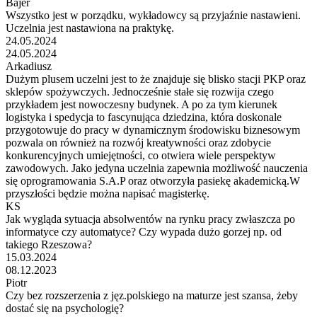
Bajer
Wszystko jest w porządku, wykładowcy są przyjaźnie nastawieni.
Uczelnia jest nastawiona na praktykę.
24.05.2024
24.05.2024
Arkadiusz
Dużym plusem uczelni jest to że znajduje się blisko stacji PKP oraz
sklepów spożywczych. Jednocześnie stałe się rozwija czego
przykładem jest nowoczesny budynek. A po za tym kierunek
logistyka i spedycja to fascynująca dziedzina, która doskonale
przygotowuje do pracy w dynamicznym środowisku biznesowym
pozwala on również na rozwój kreatywności oraz zdobycie
konkurencyjnych umiejętności, co otwiera wiele perspektyw
zawodowych. Jako jedyna uczelnia zapewnia możliwość nauczenia
się oprogramowania S.A.P oraz otworzyła pasiekę akademicką.W
przyszłości będzie można napisać magisterkę.
KS
Jak wygląda sytuacja absolwentów na rynku pracy zwłaszcza po
informatyce czy automatyce? Czy wypada dużo gorzej np. od
takiego Rzeszowa?
15.03.2024
08.12.2023
Piotr
Czy bez rozszerzenia z jęz.polskiego na maturze jest szansa, żeby
dostać się na psychologię?