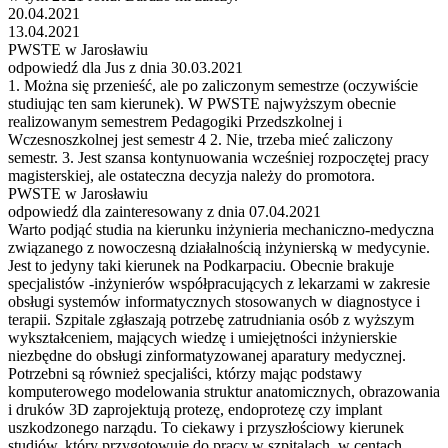
20.04.2021
13.04.2021
PWSTE w Jarosławiu
odpowiedź dla Jus z dnia 30.03.2021
1. Można się przenieść, ale po zaliczonym semestrze (oczywiście
studiując ten sam kierunek). W PWSTE najwyższym obecnie
realizowanym semestrem Pedagogiki Przedszkolnej i
Wczesnoszkolnej jest semestr 4 2. Nie, trzeba mieć zaliczony
semestr. 3. Jest szansa kontynuowania wcześniej rozpoczętej pracy
magisterskiej, ale ostateczna decyzja należy do promotora.
PWSTE w Jarosławiu
odpowiedź dla zainteresowany z dnia 07.04.2021
Warto podjąć studia na kierunku inżynieria mechaniczno-medyczna
związanego z nowoczesną działalnością inżynierską w medycynie.
Jest to jedyny taki kierunek na Podkarpaciu. Obecnie brakuje
specjalistów -inżynierów współpracujących z lekarzami w zakresie
obsługi systemów informatycznych stosowanych w diagnostyce i
terapii. Szpitale zgłaszają potrzebę zatrudniania osób z wyższym
wykształceniem, mających wiedzę i umiejętności inżynierskie
niezbędne do obsługi zinformatyzowanej aparatury medycznej.
Potrzebni są również specjaliści, którzy mając podstawy
komputerowego modelowania struktur anatomicznych, obrazowania
i druków 3D zaprojektują protezę, endoprotezę czy implant
uszkodzonego narządu. To ciekawy i przyszłościowy kierunek
studiów, który przygotowuje do pracy w szpitalach, w centach