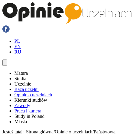
PL
EN
RU
Matura
Studia
Uczelnie
Baza uczelni
Opinie o uczelniach
Kierunki studiów
Zawody
Praca i kariera
Study in Poland
Miasta
Jesteś tutaj:
Strona główna
Opinie o uczelniach
Państwowa