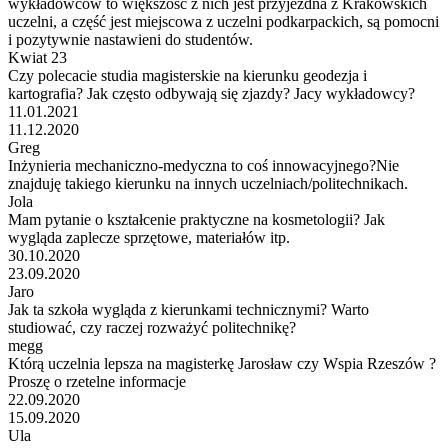
wykładowców to większość z nich jest przyjezdna z Krakowskich
uczelni, a część jest miejscowa z uczelni podkarpackich, są pomocni
i pozytywnie nastawieni do studentów.
Kwiat 23
Czy polecacie studia magisterskie na kierunku geodezja i
kartografia? Jak często odbywają się zjazdy? Jacy wykładowcy?
11.01.2021
11.12.2020
Greg
Inżynieria mechaniczno-medyczna to coś innowacyjnego?Nie
znajduję takiego kierunku na innych uczelniach/politechnikach.
Jola
Mam pytanie o kształcenie praktyczne na kosmetologii? Jak
wygląda zaplecze sprzętowe, materiałów itp.
30.10.2020
23.09.2020
Jaro
Jak ta szkoła wygląda z kierunkami technicznymi? Warto
studiować, czy raczej rozważyć politechnikę?
megg
Którą uczelnia lepsza na magisterkę Jarosław czy Wspia Rzeszów ?
Proszę o rzetelne informacje
22.09.2020
15.09.2020
Ula