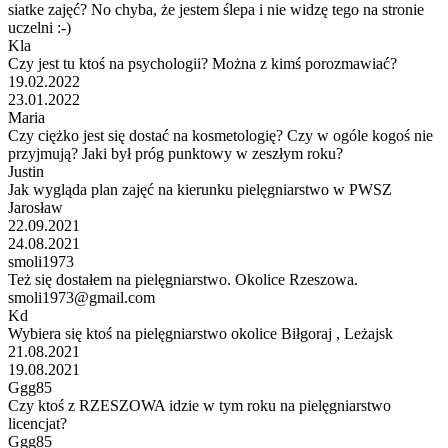
siatke zajęć? No chyba, że jestem ślepa i nie widzę tego na stronie
uczelni :-)
Kla
Czy jest tu ktoś na psychologii? Można z kimś porozmawiać?
19.02.2022
23.01.2022
Maria
Czy ciężko jest się dostać na kosmetologię? Czy w ogóle kogoś nie
przyjmują? Jaki był próg punktowy w zeszłym roku?
Justin
Jak wygląda plan zajęć na kierunku pielęgniarstwo w PWSZ
Jarosław
22.09.2021
24.08.2021
smoli1973
Też się dostałem na pielęgniarstwo. Okolice Rzeszowa.
smoli1973@gmail.com
Kd
Wybiera się ktoś na pielęgniarstwo okolice Biłgoraj , Leżajsk
21.08.2021
19.08.2021
Ggg85
Czy ktoś z RZESZOWA idzie w tym roku na pielęgniarstwo
licencjat?
Ggg85