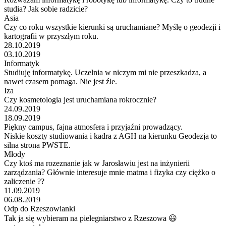
studia? Jak sobie radzicie?
Asia
Czy co roku wszystkie kierunki są uruchamiane? Myślę o geodezji i
kartografii w przyszłym roku.
28.10.2019
03.10.2019
Informatyk
Studiuję informatykę. Uczelnia w niczym mi nie przeszkadza, a
nawet czasem pomaga. Nie jest źle.
Iza
Czy kosmetologia jest uruchamiana rokrocznie?
24.09.2019
18.09.2019
Piękny campus, fajna atmosfera i przyjaźni prowadzący.
Niskie koszty studiowania i kadra z AGH na kierunku Geodezja to
silna strona PWSTE.
Młody
Czy ktoś ma rozeznanie jak w Jarosławiu jest na inżynierii
zarządzania? Głównie interesuje mnie matma i fizyka czy ciężko o
zaliczenie ??
11.09.2019
06.08.2019
Odp do Rzeszowianki
Tak ja się wybieram na pielegniarstwo z Rzeszowa 😃