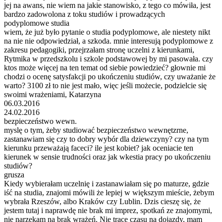
jej na awans, nie wiem na jakie stanowisko, z tego co mówiła, jest
bardzo zadowolona z toku studiów i prowadzących
podyplomowe studia
wiem, że już było pytanie o studia podyplomowe, ale niestety nikt
na nie nie odpowiedział, a szkoda. mnie interesują podyplomowe z
zakresu pedagogiki, przejrzałam stronę uczelni z kierunkami,
Rytmika w przedszkolu i szkole podstawowej by mi pasowała. czy
ktos może więcej na ten temat od siebie powiedzieć? głownie mi
chodzi o ocenę satysfakcji po ukończeniu studiów, czy uważanie że
warto? 3100 zł to nie jest mało, więc jeśli możecie, podzielcie się
swoimi wrażeniami, Katarzyna
06.03.2016
24.02.2016
bezpieczeństwo wewn.
myslę o tym, żeby studiować bezpieczeństwo wewnętzrne,
zastanawiam się czy to dobry wybór dla dziewczyny? czy na tym
kierunku przeważają faceci? ile jest kobiet? jak oceniacie ten
kierunek w sensie trudności oraz jak wkestia pracy po ukończeniu
studiów?
grusza
Kiedy wybierałam uczelnię i zastanawiałam się po maturze, gdzie
iść na studia, znajomi mówili że lepiej w większym mieście, żebym
wybrała Rzeszów, albo Kraków czy Lublin. Dzis cieszę się, że
jestem tutaj i naprawdę nie brak mi imprez, spotkań ze znajomymi,
nie narzekam na brak wrażeń. Nie tracę czasu na dojazdy, mam