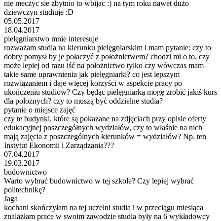
nie meczyc sie zbytnio to wbijac :) na tym roku nawet dużo
dziewczyn studiuje :D
05.05.2017
18.04.2017
pielęgniarstwo mnie interesuje
rozważam studia na kierunku pielęgniarskim i mam pytanie: czy to
dobry pomysł by je połaczyć z położnictwem? chodzi mi o to, czy
może lepiej od razu iść na położnictwo tylko czy wówczas mam
takie same uprawnienia jak pielęgniarki? co jest lepszym
rozwiązaniem i daje więcej korzyści w aspekcie pracy po
ukończeniu studiów? Czy będąc pielęgniarką mogę zrobić jakiś kurs
dla położnych? czy to muszą być oddzielne studia?
pytanie o miejsce zajęć
czy te budynki, które są pokazane na zdjęciach przy opisie oferty
edukacyjnej poszczegółnych wydziałów, czy to właśnie na nich
mają zajęcia z poszczególnych kierunków = wydziałów? Np. ten
Instytut Ekonomii i Zarządzania???
07.04.2017
19.03.2017
budownictwo
Warto wybrać budownictwo w tej szkole? Czy lepiej wybrać
politechnikę?
Jaga
kochani skończyłam na tej uczelni studia i w przeciągu miesiąca
znalazłam prace w swoim zawodzie studia były na 6 wykładowcy