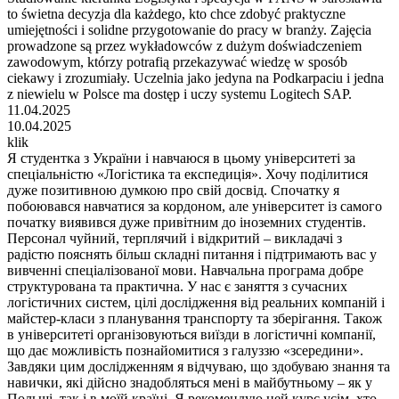
to świetna decyzja dla każdego, kto chce zdobyć praktyczne
umiejętności i solidne przygotowanie do pracy w branży. Zajęcia
prowadzone są przez wykładowców z dużym doświadczeniem
zawodowym, którzy potrafią przekazywać wiedzę w sposób
ciekawy i zrozumiały. Uczelnia jako jedyna na Podkarpaciu i jedna
z niewielu w Polsce ma dostęp i uczy systemu Logitech SAP.
11.04.2025
10.04.2025
klik
Я студентка з України і навчаюся в цьому університеті за
спеціальністю «Логістика та експедиція». Хочу поділитися
дуже позитивною думкою про свій досвід. Спочатку я
побоювався навчатися за кордоном, але університет із самого
початку виявився дуже привітним до іноземних студентів.
Персонал чуйний, терплячий і відкритий – викладачі з
радістю пояснять більш складні питання і підтримають вас у
вивченні спеціалізованої мови. Навчальна програма добре
структурована та практична. У нас є заняття з сучасних
логістичних систем, цілі дослідження від реальних компаній і
майстер-класи з планування транспорту та зберігання. Також
в університеті організовуються виїзди в логістичні компанії,
що дає можливість познайомитися з галуззю «зсередини».
Завдяки цим дослідженням я відчуваю, що здобуваю знання та
навички, які дійсно знадобляться мені в майбутньому – як у
Польщі, так і в моїй країні. Я рекомендую цей курс усім, хто