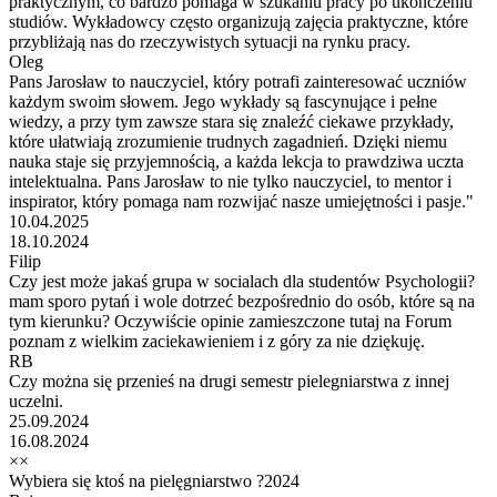
praktycznym, co bardzo pomaga w szukaniu pracy po ukończeniu
studiów. Wykładowcy często organizują zajęcia praktyczne, które
przybliżają nas do rzeczywistych sytuacji na rynku pracy.
Oleg
Pans Jarosław to nauczyciel, który potrafi zainteresować uczniów
każdym swoim słowem. Jego wykłady są fascynujące i pełne
wiedzy, a przy tym zawsze stara się znaleźć ciekawe przykłady,
które ułatwiają zrozumienie trudnych zagadnień. Dzięki niemu
nauka staje się przyjemnością, a każda lekcja to prawdziwa uczta
intelektualna. Pans Jarosław to nie tylko nauczyciel, to mentor i
inspirator, który pomaga nam rozwijać nasze umiejętności i pasje."
10.04.2025
18.10.2024
Filip
Czy jest może jakaś grupa w socialach dla studentów Psychologii?
mam sporo pytań i wole dotrzeć bezpośrednio do osób, które są na
tym kierunku? Oczywiście opinie zamieszczone tutaj na Forum
poznam z wielkim zaciekawieniem i z góry za nie dziękuję.
RB
Czy można się przenieś na drugi semestr pielegniarstwa z innej
uczelni.
25.09.2024
16.08.2024
××
Wybiera się ktoś na pielęgniarstwo ?2024