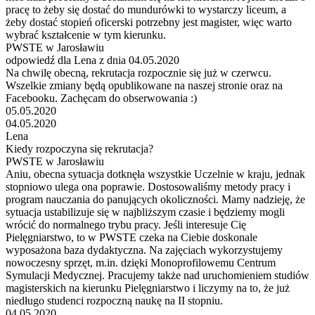
pracę to żeby się dostać do mundurówki to wystarczy liceum, a
żeby dostać stopień oficerski potrzebny jest magister, więc warto
wybrać kształcenie w tym kierunku.
PWSTE w Jarosławiu
odpowiedź dla Lena z dnia 04.05.2020
Na chwilę obecną, rekrutacja rozpocznie się już w czerwcu.
Wszelkie zmiany będą opublikowane na naszej stronie oraz na
Facebooku. Zachęcam do obserwowania :)
05.05.2020
04.05.2020
Lena
Kiedy rozpoczyna się rekrutacja?
PWSTE w Jarosławiu
Aniu, obecna sytuacja dotknęła wszystkie Uczelnie w kraju, jednak
stopniowo ulega ona poprawie. Dostosowaliśmy metody pracy i
program nauczania do panujących okoliczności. Mamy nadzieję, że
sytuacja ustabilizuje się w najbliższym czasie i będziemy mogli
wrócić do normalnego trybu pracy. Jeśli interesuje Cię
Pielęgniarstwo, to w PWSTE czeka na Ciebie doskonale
wyposażona baza dydaktyczna. Na zajęciach wykorzystujemy
nowoczesny sprzęt, m.in. dzięki Monoprofilowemu Centrum
Symulacji Medycznej. Pracujemy także nad uruchomieniem studiów
magisterskich na kierunku Pielęgniarstwo i liczymy na to, że już
niedługo studenci rozpoczną naukę na II stopniu.
04.05.2020