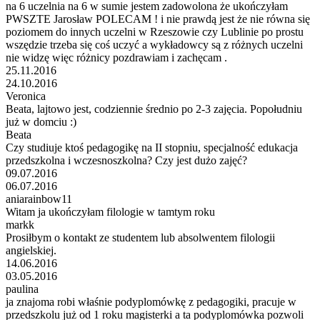
na 6 uczelnia na 6 w sumie jestem zadowolona że ukończyłam
PWSZTE Jarosław POLECAM ! i nie prawdą jest że nie równa się
poziomem do innych uczelni w Rzeszowie czy Lublinie po prostu
wszędzie trzeba się coś uczyć a wykładowcy są z różnych uczelni
nie widzę więc różnicy pozdrawiam i zachęcam .
25.11.2016
24.10.2016
Veronica
Beata, lajtowo jest, codziennie średnio po 2-3 zajęcia. Popołudniu
już w domciu :)
Beata
Czy studiuje ktoś pedagogikę na II stopniu, specjalność edukacja
przedszkolna i wczesnoszkolna? Czy jest dużo zajęć?
09.07.2016
06.07.2016
aniarainbow11
Witam ja ukończyłam filologie w tamtym roku
markk
Prosiłbym o kontakt ze studentem lub absolwentem filologii
angielskiej.
14.06.2016
03.05.2016
paulina
ja znajoma robi właśnie podyplomówkę z pedagogiki, pracuje w
przedszkolu już od 1 roku magisterki a ta podyplomówka pozwoli