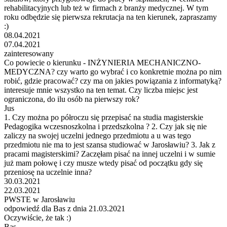
rehabilitacyjnych lub też w firmach z branży medycznej. W tym
roku odbędzie się pierwsza rekrutacja na ten kierunek, zapraszamy
:)
08.04.2021
07.04.2021
zainteresowany
Co powiecie o kierunku - INŻYNIERIA MECHANICZNO-
MEDYCZNA? czy warto go wybrać i co konkretnie można po nim
robić, gdzie pracować? czy ma on jakies powiązania z informatyką?
interesuje mnie wszystko na ten temat. Czy liczba miejsc jest
ograniczona, do ilu osób na pierwszy rok?
Jus
1. Czy można po półroczu się przepisać na studia magisterskie
Pedagogika wczesnoszkolna i przedszkolna ? 2. Czy jak się nie
zaliczy na swojej uczelni jednego przedmiotu a u was tego
przedmiotu nie ma to jest szansa studiować w Jarosławiu? 3. Jak z
pracami magisterskimi? Zaczęłam pisać na innej uczelni i w sumie
już mam połowę i czy musze wtedy pisać od początku gdy się
przeniosę na uczelnie inna?
30.03.2021
22.03.2021
PWSTE w Jarosławiu
odpowiedź dla Bas z dnia 21.03.2021
Oczywiście, że tak :)
Bas