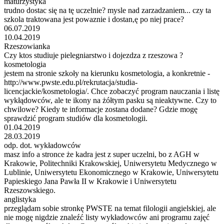
maturzystyka
trudno dostac się na tę uczelnie? mysle nad zarzadzaniem... czy ta
szkola traktowana jest powaznie i dostan,ę po niej prace?
06.07.2019
10.04.2019
Rzeszowianka
Czy ktos studiuje pielegniarstwo i dojezdza z rzeszowa ?
kosmetologia
jestem na stronie szkoły na kierunku kosmetologia, a konkretnie -
http://www.pwste.edu.pl/rekrutacja/studia-
licencjackie/kosmetologia/. Chce zobaczyć program nauczania i listę
wykłądowców, ale te ikony na żółtym pasku są nieaktywne. Czy to
chwilowe? Kiedy te informacje zostana dodane? Gdzie mogę
sprawdzić program studiów dla kosmetologii.
01.04.2019
28.03.2019
odp. dot. wykładowców
masz info a stronce że kadra jest z super uczelni, bo z AGH w
Krakowie, Politechniki Krakowskiej, Uniwersytetu Medycznego w
Lublinie, Uniwersytetu Ekonomicznego w Krakowie, Uniwersytetu
Papieskiego Jana Pawła II w Krakowie i Uniwersytetu
Rzeszowskiego.
anglistyka
przeglądam sobie stronkę PWSTE na temat filologii angielskiej, ale
nie mogę nigdzie znaleźć listy wykładowców ani programu zajęć