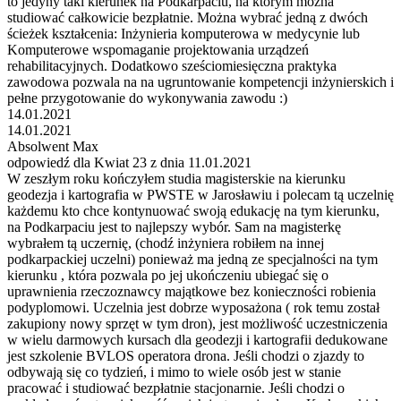
to jedyny taki kierunek na Podkarpaciu, na którym można
studiować całkowicie bezpłatnie. Można wybrać jedną z dwóch
ścieżek kształcenia: Inżynieria komputerowa w medycynie lub
Komputerowe wspomaganie projektowania urządzeń
rehabilitacyjnych. Dodatkowo sześciomiesięczna praktyka
zawodowa pozwala na na ugruntowanie kompetencji inżynierskich i
pełne przygotowanie do wykonywania zawodu :)
14.01.2021
14.01.2021
Absolwent Max
odpowiedź dla Kwiat 23 z dnia 11.01.2021
W zeszłym roku kończyłem studia magisterskie na kierunku
geodezja i kartografia w PWSTE w Jarosławiu i polecam tą uczelnię
każdemu kto chce kontynuować swoją edukację na tym kierunku,
na Podkarpaciu jest to najlepszy wybór. Sam na magisterkę
wybrałem tą uczernię, (chodź inżyniera robiłem na innej
podkarpackiej uczelni) ponieważ ma jedną ze specjalności na tym
kierunku , która pozwala po jej ukończeniu ubiegać się o
uprawnienia rzeczoznawcy majątkowe bez konieczności robienia
podyplomowi. Uczelnia jest dobrze wyposażona ( rok temu został
zakupiony nowy sprzęt w tym dron), jest możliwość uczestniczenia
w wielu darmowych kursach dla geodezji i kartografii dedukowane
jest szkolenie BVLOS operatora drona. Jeśli chodzi o zjazdy to
odbywają się co tydzień, i mimo to wiele osób jest w stanie
pracować i studiować bezpłatnie stacjonarnie. Jeśli chodzi o