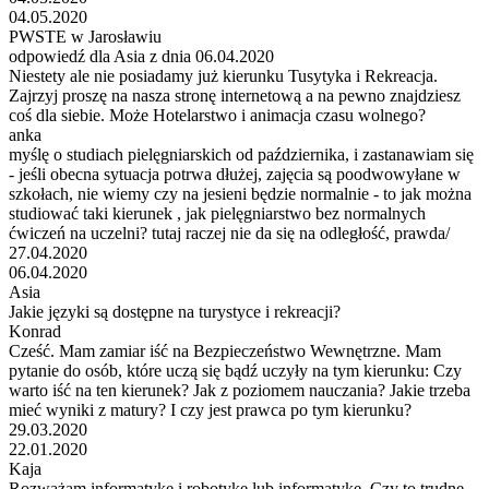
04.05.2020
PWSTE w Jarosławiu
odpowiedź dla Asia z dnia 06.04.2020
Niestety ale nie posiadamy już kierunku Tusytyka i Rekreacja.
Zajrzyj proszę na nasza stronę internetową a na pewno znajdziesz
coś dla siebie. Może Hotelarstwo i animacja czasu wolnego?
anka
myślę o studiach pielęgniarskich od października, i zastanawiam się
- jeśli obecna sytuacja potrwa dłużej, zajęcia są poodwowyłane w
szkołach, nie wiemy czy na jesieni będzie normalnie - to jak można
studiować taki kierunek , jak pielęgniarstwo bez normalnych
ćwiczeń na uczelni? tutaj raczej nie da się na odległość, prawda/
27.04.2020
06.04.2020
Asia
Jakie języki są dostępne na turystyce i rekreacji?
Konrad
Cześć. Mam zamiar iść na Bezpieczeństwo Wewnętrzne. Mam
pytanie do osób, które uczą się bądź uczyły na tym kierunku: Czy
warto iść na ten kierunek? Jak z poziomem nauczania? Jakie trzeba
mieć wyniki z matury? I czy jest prawca po tym kierunku?
29.03.2020
22.01.2020
Kaja
Rozważam informatykę i robotykę lub informatykę. Czy to trudne