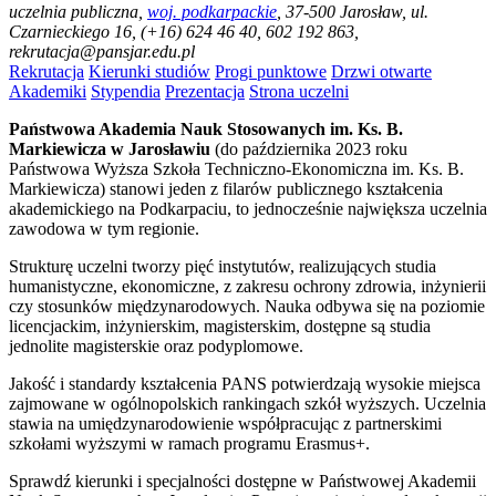
uczelnia publiczna
,
woj. podkarpackie
, 37-500 Jarosław, ul.
Czarnieckiego 16, (+16) 624 46 40, 602 192 863,
rekrutacja@pansjar.edu.pl
Rekrutacja
Kierunki studiów
Progi punktowe
Drzwi otwarte
Akademiki
Stypendia
Prezentacja
Strona uczelni
Państwowa Akademia Nauk Stosowanych
im. Ks. B.
Markiewicza w Jarosławiu
(do października 2023 roku
Państwowa Wyższa Szkoła Techniczno-Ekonomiczna im. Ks. B.
Markiewicza) stanowi jeden z filarów publicznego kształcenia
akademickiego na Podkarpaciu, to jednocześnie największa uczelnia
zawodowa w tym regionie.
Strukturę uczelni tworzy pięć instytutów, realizujących studia
humanistyczne, ekonomiczne, z zakresu ochrony zdrowia, inżynierii
czy stosunków międzynarodowych. Nauka odbywa się na poziomie
licencjackim, inżynierskim, magisterskim, dostępne są studia
jednolite magisterskie oraz podyplomowe.
Jakość i standardy kształcenia PANS potwierdzają wysokie miejsca
zajmowane w ogólnopolskich rankingach szkół wyższych. Uczelnia
stawia na umiędzynarodowienie współpracując z partnerskimi
szkołami wyższymi w ramach programu Erasmus+.
Sprawdź kierunki i specjalności dostępne w Państwowej Akademii