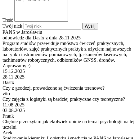
Treść
Twój nick
Wyślij
PANS w Jarosławiu
odpowiedź dla Dasfx z dnia 28.11.2025
Program studiów przewiduje mnóstwo ćwiczeń praktycznych,
laboratoriów, zajęć praktycznych praktyk z użyciem najnowszych
na rynku instrumentów pomiarowych, tj. skanerów laserowych,
tachimetrów robotycznych, odbiorników GNSS, dronów.
Zapraszamy :)
15.12.2025
28.11.2025
Dasfx
Czy z geodezji prowadzone są ćwiczenia terenowe?
vito
Czy zajęcia z logistyki są bardziej praktyczne czy teoretyczne?
11.08.2025
03.08.2025
Frank
Chętnie przeczytam jakiekolwiek opinie na temat psychologii na tej
uczelni
Arek
Studiowanie kierunku Logistyka i spedycja w PANS w Jarosławiu