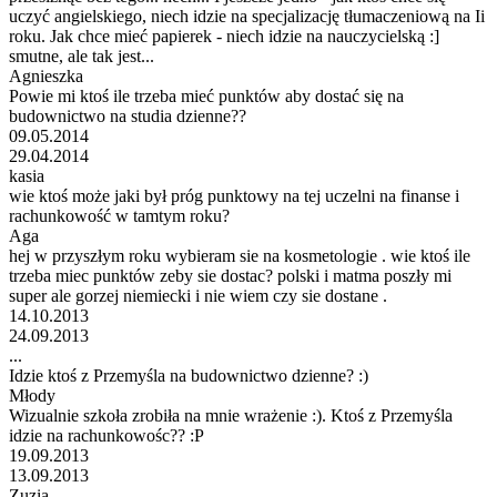
uczyć angielskiego, niech idzie na specjalizację tłumaczeniową na Ii
roku. Jak chce mieć papierek - niech idzie na nauczycielską :]
smutne, ale tak jest...
Agnieszka
Powie mi ktoś ile trzeba mieć punktów aby dostać się na
budownictwo na studia dzienne??
09.05.2014
29.04.2014
kasia
wie ktoś może jaki był próg punktowy na tej uczelni na finanse i
rachunkowość w tamtym roku?
Aga
hej w przyszłym roku wybieram sie na kosmetologie . wie ktoś ile
trzeba miec punktów zeby sie dostac? polski i matma poszły mi
super ale gorzej niemiecki i nie wiem czy sie dostane .
14.10.2013
24.09.2013
...
Idzie ktoś z Przemyśla na budownictwo dzienne? :)
Młody
Wizualnie szkoła zrobiła na mnie wrażenie :). Ktoś z Przemyśla
idzie na rachunkowośc?? :P
19.09.2013
13.09.2013
Zuzia