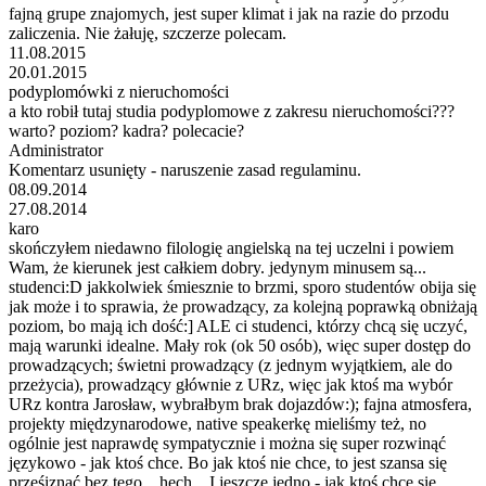
fajną grupe znajomych, jest super klimat i jak na razie do przodu
zaliczenia. Nie żałuję, szczerze polecam.
11.08.2015
20.01.2015
podyplomówki z nieruchomości
a kto robił tutaj studia podyplomowe z zakresu nieruchomości???
warto? poziom? kadra? polecacie?
Administrator
Komentarz usunięty - naruszenie zasad regulaminu.
08.09.2014
27.08.2014
karo
skończyłem niedawno filologię angielską na tej uczelni i powiem
Wam, że kierunek jest całkiem dobry. jedynym minusem są...
studenci:D jakkolwiek śmiesznie to brzmi, sporo studentów obija się
jak może i to sprawia, że prowadzący, za kolejną poprawką obniżają
poziom, bo mają ich dość:] ALE ci studenci, którzy chcą się uczyć,
mają warunki idealne. Mały rok (ok 50 osób), więc super dostęp do
prowadzących; świetni prowadzący (z jednym wyjątkiem, ale do
przeżycia), prowadzący głównie z URz, więc jak ktoś ma wybór
URz kontra Jarosław, wybrałbym brak dojazdów:); fajna atmosfera,
projekty międzynarodowe, native speakerkę mieliśmy też, no
ogólnie jest naprawdę sympatycznie i można się super rozwinąć
językowo - jak ktoś chce. Bo jak ktoś nie chce, to jest szansa się
prześiznąć bez tego... hech... I jeszcze jedno - jak ktoś chce się