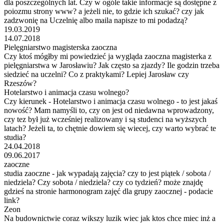
dla poszczególnych lat. Czy w ogóle takie informacje są dostępne z
poiozmu strony www? a jeżeli nie, to gdzie ich szukać? czy jak
zadzwonię na Uczelnię albo maila napisze to mi podadzą?
19.03.2019
14.07.2018
Pielęgniarstwo magisterska zaoczna
Czy ktoś mógłby mi powiedzieć ja wygląda zaoczna magisterka z
pielęgniarstwa w Jarosławiu? Jak często sa zjazdy? Ile godzin trzeba
siedzieć na uczelni? Co z praktykami? Lepiej Jarosław czy
Rzeszów?
Hotelarstwo i animacja czasu wolnego?
Czy kierunek - Hotelarstwo i animacja czasu wolnego - to jest jakaś
nowość? Mam namyśli to, czy on jest od niedawna wprowadzony,
czy tez był już wcześniej realizowany i są studenci na wyższych
latach? Jeżeli ta, to chętnie dowiem się wiecej, czy warto wybrać te
studia?
24.04.2018
09.06.2017
zaoczne
studia zaoczne - jak wypadają zajęcia? czy to jest piątek / sobota /
niedziela? Czy sobota / niedziela? czy co tydzień? może znajdę
gdzieś na stronie harmonogram zajęć dla grupy zaocznej - podacie
link?
Zeon
Na budownictwie coraz wikszy luzik wiec jak ktos chce miec inż a