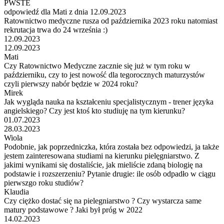
PWSTE
odpowiedź dla Mati z dnia 12.09.2023
Ratownictwo medyczne rusza od października 2023 roku natomiast
rekrutacja trwa do 24 września :)
12.09.2023
12.09.2023
Mati
Czy Ratownictwo Medyczne zacznie się już w tym roku w
październiku, czy to jest nowość dla tegorocznych maturzystów
czyli pierwszy nabór będzie w 2024 roku?
Mirek
Jak wygląda nauka na kształceniu specjalistycznym - trener języka
angielskiego? Czy jest ktoś kto studiuję na tym kierunku?
01.07.2023
28.03.2023
Wiola
Podobnie, jak poprzedniczka, która została bez odpowiedzi, ja także
jestem zainteresowana studiami na kierunku pielęgniarstwo. Z
jakimi wynikami się dostaliście, jak mieliście zdaną biologię na
podstawie i rozszerzeniu? Pytanie drugie: ile osób odpadło w ciągu
pierwszgo roku studiów?
Klaudia
Czy ciężko dostać się na pielegniarstwo ? Czy wystarcza same
matury podstawowe ? Jaki był próg w 2022
14.02.2023