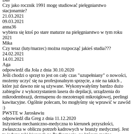
Czy jako rocznik 1991 mogę studiować pielęgniarstwo
stacjonarnie?
21.03.2021
09.03.2021
anna36
wybiera się ktoś po stare maturze na pielęgniarstwo w tym roku
2021
Mika
Czy teraz (luty/marzec) można rozpocząć jakieś studia???
24.02.2021
14.01.2021
Aga
odpowiedź dla Jola z dnia 30.10.2020
Jeśli chodzi o sprzęt to jest on cały czas "uzupełniany" o nowości,
możemy uczyć się na profesjonalnym sprzęcie, a nie na takich ,
które już dawno nie są używane. Wykonywałyśmy bardzo dużo
zabiegów z wykorzystaniem lasera do depilacji, urządzenia do
mikrodembrazji, dermapenu do mezoterapii mikroigłowej, peelingi
kawitacyjne. Ogólnie polecam, bo mogłyśmy się wprawić w zawód
:)
PWSTE w Jarosławiu
odpowiedź dla Greg z dnia 11.12.2020
Inżynieria mechaniczno-medyczna to kierunek przyszłości,
zwłaszcza w obliczu potrzeb kadrowych w branży medycznej. Jest