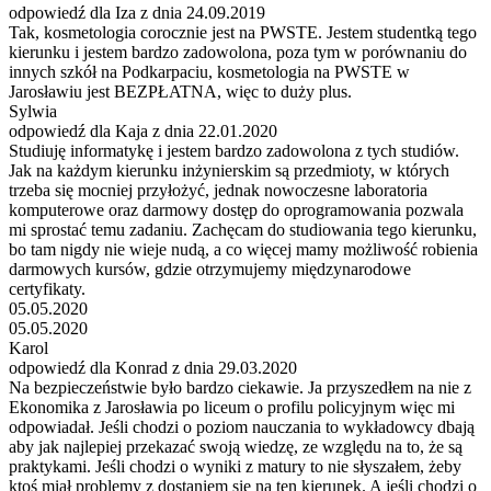
odpowiedź dla Iza z dnia 24.09.2019
Tak, kosmetologia corocznie jest na PWSTE. Jestem studentką tego
kierunku i jestem bardzo zadowolona, poza tym w porównaniu do
innych szkół na Podkarpaciu, kosmetologia na PWSTE w
Jarosławiu jest BEZPŁATNA, więc to duży plus.
Sylwia
odpowiedź dla Kaja z dnia 22.01.2020
Studiuję informatykę i jestem bardzo zadowolona z tych studiów.
Jak na każdym kierunku inżynierskim są przedmioty, w których
trzeba się mocniej przyłożyć, jednak nowoczesne laboratoria
komputerowe oraz darmowy dostęp do oprogramowania pozwala
mi sprostać temu zadaniu. Zachęcam do studiowania tego kierunku,
bo tam nigdy nie wieje nudą, a co więcej mamy możliwość robienia
darmowych kursów, gdzie otrzymujemy międzynarodowe
certyfikaty.
05.05.2020
05.05.2020
Karol
odpowiedź dla Konrad z dnia 29.03.2020
Na bezpieczeństwie było bardzo ciekawie. Ja przyszedłem na nie z
Ekonomika z Jarosławia po liceum o profilu policyjnym więc mi
odpowiadał. Jeśli chodzi o poziom nauczania to wykładowcy dbają
aby jak najlepiej przekazać swoją wiedzę, ze względu na to, że są
praktykami. Jeśli chodzi o wyniki z matury to nie słyszałem, żeby
ktoś miał problemy z dostaniem się na ten kierunek. A jeśli chodzi o