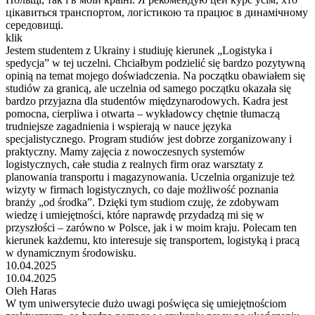
цікавиться транспортом, логістикою та працює в динамічному
середовищі.
klik
Jestem studentem z Ukrainy i studiuję kierunek „Logistyka i
spedycja” w tej uczelni. Chciałbym podzielić się bardzo pozytywną
opinią na temat mojego doświadczenia. Na początku obawiałem się
studiów za granicą, ale uczelnia od samego początku okazała się
bardzo przyjazna dla studentów międzynarodowych. Kadra jest
pomocna, cierpliwa i otwarta – wykładowcy chętnie tłumaczą
trudniejsze zagadnienia i wspierają w nauce języka
specjalistycznego. Program studiów jest dobrze zorganizowany i
praktyczny. Mamy zajęcia z nowoczesnych systemów
logistycznych, całe studia z realnych firm oraz warsztaty z
planowania transportu i magazynowania. Uczelnia organizuje też
wizyty w firmach logistycznych, co daje możliwość poznania
branży „od środka”. Dzięki tym studiom czuję, że zdobywam
wiedzę i umiejętności, które naprawdę przydadzą mi się w
przyszłości – zarówno w Polsce, jak i w moim kraju. Polecam ten
kierunek każdemu, kto interesuje się transportem, logistyką i pracą
w dynamicznym środowisku.
10.04.2025
10.04.2025
Oleh Haras
W tym uniwersytecie dużo uwagi poświęca się umiejętnościom