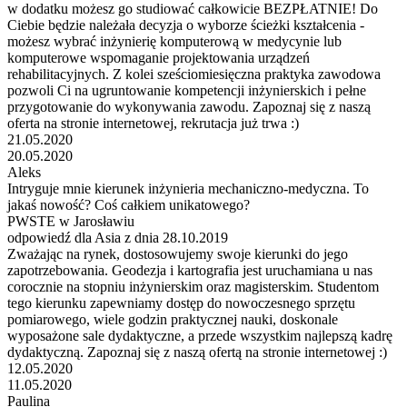
w dodatku możesz go studiować całkowicie BEZPŁATNIE! Do
Ciebie będzie należała decyzja o wyborze ścieżki kształcenia -
możesz wybrać inżynierię komputerową w medycynie lub
komputerowe wspomaganie projektowania urządzeń
rehabilitacyjnych. Z kolei sześciomiesięczna praktyka zawodowa
pozwoli Ci na ugruntowanie kompetencji inżynierskich i pełne
przygotowanie do wykonywania zawodu. Zapoznaj się z naszą
oferta na stronie internetowej, rekrutacja już trwa :)
21.05.2020
20.05.2020
Aleks
Intryguje mnie kierunek inżynieria mechaniczno-medyczna. To
jakaś nowość? Coś całkiem unikatowego?
PWSTE w Jarosławiu
odpowiedź dla Asia z dnia 28.10.2019
Zważając na rynek, dostosowujemy swoje kierunki do jego
zapotrzebowania. Geodezja i kartografia jest uruchamiana u nas
corocznie na stopniu inżynierskim oraz magisterskim. Studentom
tego kierunku zapewniamy dostęp do nowoczesnego sprzętu
pomiarowego, wiele godzin praktycznej nauki, doskonale
wyposażone sale dydaktyczne, a przede wszystkim najlepszą kadrę
dydaktyczną. Zapoznaj się z naszą ofertą na stronie internetowej :)
12.05.2020
11.05.2020
Paulina