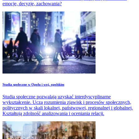
emocje, decyzje, zachowania?
Studia społeczne w Opolu i woj. opolskim
Studia społeczne pozwalają uzyskać interdyscyplinarne
wykształcenie. Uczą rozumienia zjawisk i procesów społecznych,
politycznych w skali lokalnej, państwowej, regionalnej i globalnej.
Kształtują zdolność analizowania i oceniania relacji.