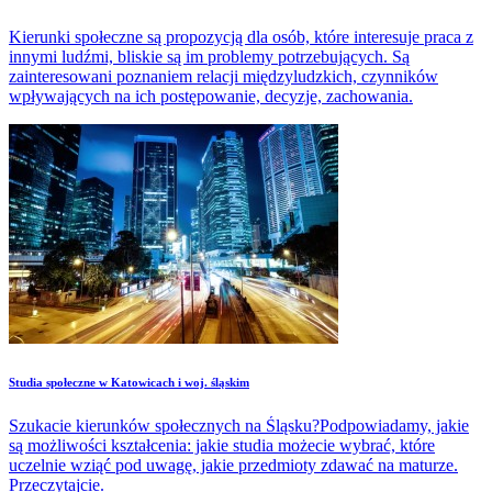
Kierunki społeczne są propozycją dla osób, które interesuje praca z
innymi ludźmi, bliskie są im problemy potrzebujących. Są
zainteresowani poznaniem relacji międzyludzkich, czynników
wpływających na ich postępowanie, decyzje, zachowania.
Studia społeczne w Katowicach i woj. śląskim
Szukacie kierunków społecznych na Śląsku?Podpowiadamy, jakie
są możliwości kształcenia: jakie studia możecie wybrać, które
uczelnie wziąć pod uwagę, jakie przedmioty zdawać na maturze.
Przeczytajcie.