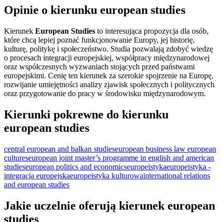
Opinie o kierunku european studies
Kierunek
European Studies
to interesująca propozycja dla osób,
które chcą lepiej poznać funkcjonowanie Europy, jej historię,
kulturę, politykę i społeczeństwo. Studia pozwalają zdobyć wiedzę
o procesach integracji europejskiej, współpracy międzynarodowej
oraz współczesnych wyzwaniach stojących przed państwami
europejskimi. Cenię ten kierunek za szerokie spojrzenie na Europę,
rozwijanie umiejętności analizy zjawisk społecznych i politycznych
oraz przygotowanie do pracy w środowisku międzynarodowym.
Kierunki pokrewne do kierunku
european studies
central european and balkan studies
european business law
european
cultures
european joint master’s programme in english and american
studies
european politics and economics
europeistyka
europeistyka -
integracja europejska
europeistyka kulturowa
international relations
and european studies
Jakie uczelnie oferują kierunek european
studies