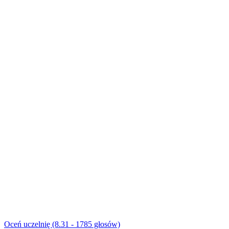
Oceń uczelnię (8.31 - 1785 głosów)