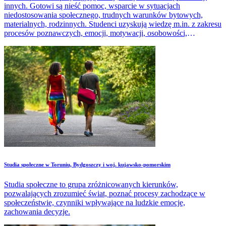
innych. Gotowi są nieść pomoc, wsparcie w sytuacjach
niedostosowania społecznego, trudnych warunków bytowych,
materialnych, rodzinnych. Studenci uzyskują wiedzę m.in. z zakresu
procesów poznawczych, emocji, motywacji, osobowości,
psychologii społecznej, psychologii rozwoju człowieka.
Studia społeczne w Toruniu, Bydgoszczy i woj. kujawsko-pomorskim
Studia społeczne to grupa zróżnicowanych kierunków,
pozwalających zrozumieć świat, poznać procesy zachodzące w
społeczeństwie, czynniki wpływające na ludzkie emocje,
zachowania decyzje.