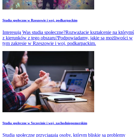
Studia społeczne w Rzeszowie i woj. podkarpackim
Interesują Was studia społeczne?Rozważacie kształcenie na którymś
z kierunków z tego obszaru?Podpowiadamy, jakie są możliwości w
tym zakresie w Rzeszowie i woj. podkarpackim.
Studia społeczne w Szczecinie i woj. zachodniopomorskim
Studia społeczne przyciągają osoby, którym bliskie są problemy