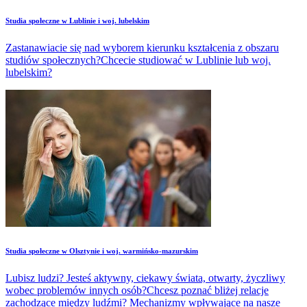
Studia społeczne w Lublinie i woj. lubelskim
Zastanawiacie się nad wyborem kierunku kształcenia z obszaru
studiów społecznych?Chcecie studiować w Lublinie lub woj.
lubelskim?
Studia społeczne w Olsztynie i woj. warmińsko-mazurskim
Lubisz ludzi? Jesteś aktywny, ciekawy świata, otwarty, życzliwy
wobec problemów innych osób?Chcesz poznać bliżej relacje
zachodzące między ludźmi? Mechanizmy wpływające na nasze