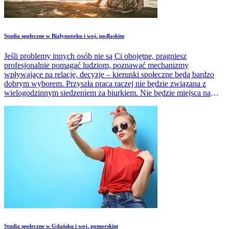
Studia społeczne w Białymstoku i woj. podlaskim
Jeśli problemy innych osób nie są Ci obojętne, pragniesz
profesjonalnie pomagać ludziom, poznawać mechanizmy
wpływające na relacje, decyzje – kierunki społeczne będą bardzo
dobrym wyborem. Przyszła praca raczej nie będzie związana z
wielogodzinnym siedzeniem za biurkiem. Nie będzie miejsca na
rutynę, nudę.
Studia społeczne w Gdańsku i woj. pomorskim