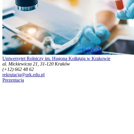
Uniwersytet Rolniczy im. Hugona Kołłątaja w Krakowie
al. Mickiewicza 21, 31-120 Kraków
(+12) 662 48 62
rekrutacja@urk.edu.pl
Prezentacja