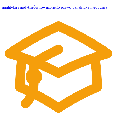
analityka i audyt zrównoważonego rozwoju
analityka medyczna