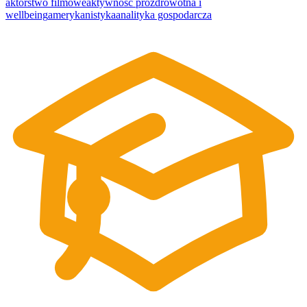
aktorstwo filmowe
aktywność prozdrowotna i
wellbeing
amerykanistyka
analityka gospodarcza