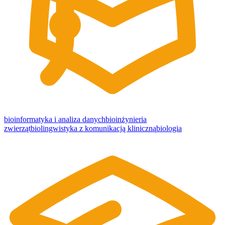
bioinformatyka i analiza danych
bioinżynieria
zwierząt
biolingwistyka z komunikacją kliniczną
biologia