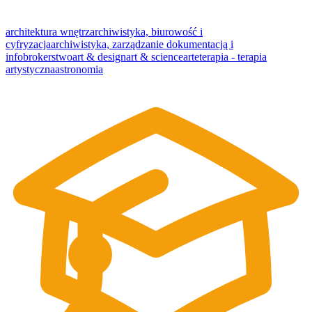
architektura wnętrz
archiwistyka, biurowość i
cyfryzacja
archiwistyka, zarządzanie dokumentacją i
infobrokerstwo
art & design
art & science
arteterapia - terapia
artystyczna
astronomia