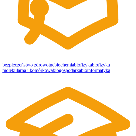
bezpieczeństwo zdrowotne
biochemia
biofizyka
biofizyka
molekularna i komórkowa
biogospodarka
bioinformatyka