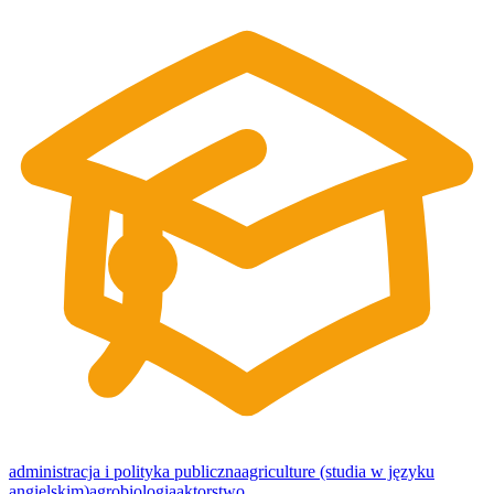
administracja i polityka publiczna
agriculture (studia w języku
angielskim)
agrobiologia
aktorstwo