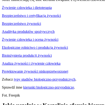
Żywienie człowieka i dietoterapia
Bezpieczeństwo i certyfikacja żywności
Bezpieczeństwo żywności
Analityka produktów spożywczych
Żywienie człowieka i ocena żywności
Ekologiczne rolnictwo i produkcja żywności
Bioinżynieria produkcji żywności
Analiza żywności i żywienie człowieka
Projektowanie żywności niskoprzetworzonej
Zobacz
typy studiów biologiczno-przyrodniczych
.
Sprawdź inne
kierunki biologiczno-przyrodnicze
.
Fot. Freepik