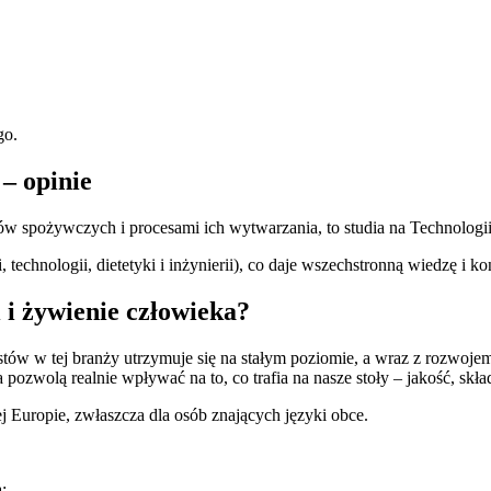
go.
 – opinie
któw spożywczych i procesami ich wytwarzania, to studia na Technolo
, technologii, dietetyki i inżynierii), co daje wszechstronną wiedzę i k
 i żywienie człowieka?
tów w tej branży utrzymuje się na stałym poziomie, a wraz z rozwojem
 pozwolą realnie wpływać na to, co trafia na nasze stoły – jakość, s
 Europie, zwłaszcza dla osób znających języki obce.
: