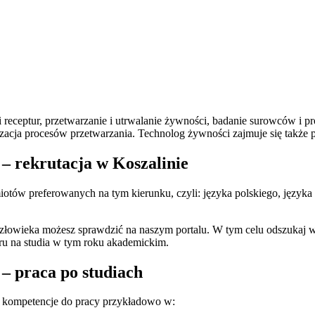
t i receptur, przetwarzanie i utrwalanie żywności, badanie surowców i
izacja procesów przetwarzania. Technolog żywności zajmuje się tak
 – rekrutacja w Koszalinie
ów preferowanych na tym kierunku, czyli: języka polskiego, języka obc
 człowieka możesz sprawdzić na naszym portalu. W tym celu odszukaj
oru na studia w tym roku akademickim.
 – praca po studiach
ją kompetencje do pracy przykładowo w: