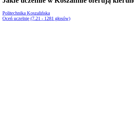
Jakie uczelnie w Koszalinie oferują kierun
Politechnika Koszalińska
Oceń uczelnię (7.21 - 1281 głosów)