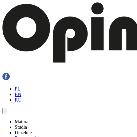
PL
EN
RU
Matura
Studia
Uczelnie