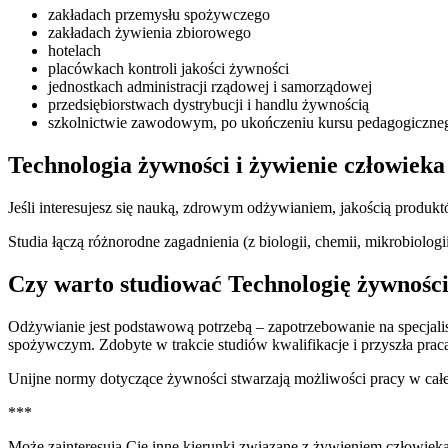
zakładach przemysłu spożywczego
zakładach żywienia zbiorowego
hotelach
placówkach kontroli jakości żywności
jednostkach administracji rządowej i samorządowej
przedsiębiorstwach dystrybucji i handlu żywnością
szkolnictwie zawodowym, po ukończeniu kursu pedagogiczne
Technologia żywności i żywienie człowieka
Jeśli interesujesz się nauką, zdrowym odżywianiem, jakością produ
Studia łączą różnorodne zagadnienia (z biologii, chemii, mikrobiologii
Czy warto studiować Technologię żywności
Odżywianie jest podstawową potrzebą – zapotrzebowanie na specjalis
spożywczym. Zdobyte w trakcie studiów kwalifikacje i przyszła praca
Unijne normy dotyczące żywności stwarzają możliwości pracy w całej
***
Może zainteresują Cię inne kierunki związane z żywieniem człowieka