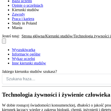
Baza uczelni
Opinie o uczelniach
Kierunki studiów
Zawody
Praca i kariera
Study in Poland
Miasta
Jesteś tutaj:
Strona główna
Kierunki studiów
Technologia żywności i
Wyszukiwarka
Informacje ogólne
Wykaz uczelni
Inne kierunki studiów
Jakiego kierunku studiów szukasz?
Technologia żywności i żywienie człowieka
W dobie rosnącej świadomości konsumenckiej, dbałości o jakość prod
kierunek łączący wiedzę z zakresu biologii, chemii, inżynierii i die