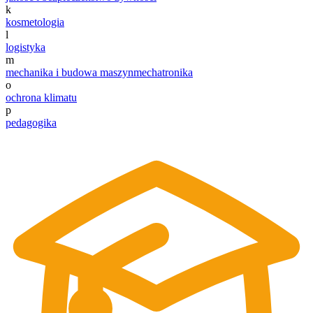
k
kosmetologia
l
logistyka
m
mechanika i budowa maszyn
mechatronika
o
ochrona klimatu
p
pedagogika