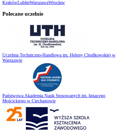
Kraków
Lublin
Warszawa
Wrocław
Polecane uczelnie
Uczelnia Techniczno-Handlowa im. Heleny Chodkowskiej w
Warszawie
Państwowa Akademia Nauk Stosowanych im. Ignacego
Mościckiego w Ciechanowie