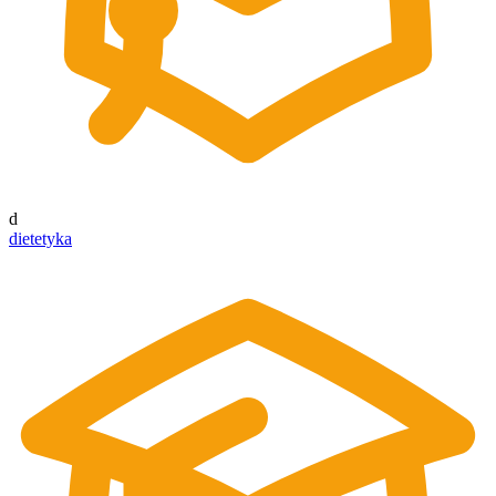
d
dietetyka