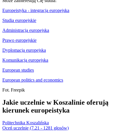
Może zainteresują Cię studia:
Europeistyka - integracja europejska
Studia europejskie
Administracja europejska
Prawo europejskie
Dyplomacja europejska
Komunikacja europejska
European studies
European politics and economics
Fot. Freepik
Jakie uczelnie w Koszalinie oferują
kierunek europeistyka
Politechnika Koszalińska
Oceń uczelnię (7.21 - 1281 głosów)