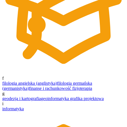
f
filologia angielska (anglistyka)
filologia germańska
(germanistyka)
finanse i rachunkowość
fizjoterapia
g
geodezja i kartografia
geoinformatyka
grafika projektowa
i
informatyka