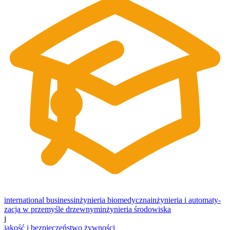
international business
inżynieria biomedyczna
inżynie­ria i au­to­ma­ty­
zacja w prze­myśle drzew­nym
inżynieria środowiska
j
jakość i bezpieczeństwo żywności