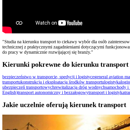
"Studia na kierunku transport to ciekawy wybór dla osób zaintereso
technicznej z praktycznymi zagadnieniami dotyczącymi funkcjonowan
do pracy w dynamicznie rozwijającej się branży."
Kierunki pokrewne do kierunku transport
bezpieczeństwo w transporcie, spedycji i logistyce
general aviation m
transportu
konstrukcja i eksploatacja środków transportu
logistyka
logi
ubezpieczeń transportowych
rewitalizacja dróg wodnych
samochody i 
English)
transport autonomiczny i bezzałogowy
transport i logistyka
tra
Jakie uczelnie oferują kierunek transport