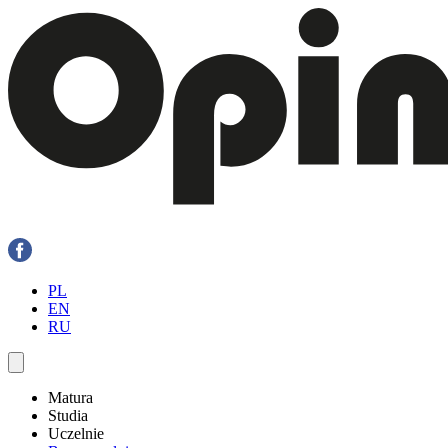
PL
EN
RU
Matura
Studia
Uczelnie