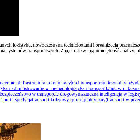
wanych logistyką, nowoczesnymi technologiami i organizacją przemiesz
ia systemów transportowych. Zajęcia rozwijają umiejętność analizy, 
anagement
infrastruktura komunikacyjna i transport multimodalny
inżynie
styka i administrowanie w mediach
logistyka i transport
lotnictwo i kosm
bezpieczeństwo w transporcie drogowym
sztuczna inteligencja w logist
nsport i spedycja
transport kolejowy (profil praktyczny)
transport w prze