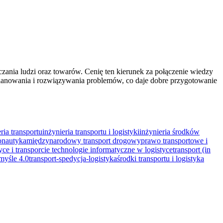
czania ludzi oraz towarów. Cenię ten kierunek za połączenie wiedzy
planowania i rozwiązywania problemów, co daje dobre przygotowanie
ria transportu
inżynieria transportu i logistyki
inżynieria środków
onautyka
międzynarodowy transport drogowy
prawo transportowe i
yce i transporcie
technologie informatyczne w logistyce
transport (in
myśle 4.0
transport-spedycja-logistyka
środki transportu i logistyka