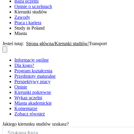
Baza uczelni
Opinie o uczelniach
Kierunki studiów
Zawody
Praca i kariera
Study in Poland
Miasta
Jesteś tutaj:
Strona główna
Kierunki studiów
Transport
Informacje ogólne
Dla kogo?
Program kształcenia
Przedmioty maturalne
Perspektywy pracy
Opinie
Kierunki pokrewne
Wykaz uczelni
Miasta akademickie
Komentarze
Zobacz również
Jakiego kierunku studiów szukasz?