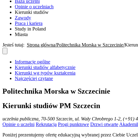
Baza uczelni
Opinie o uczelniach
Kierunki studiów
Zawody
Praca i kariera
Study in Poland
Miasta
Jesteś tutaj:
Strona główna
Politechnika Morska w Szczecinie
Kierun
Informacje ogólne
Kierunki studiów alfabetycznie
Kierunki wg typów kształcenia
Najczęściej czytane
Politechnika Morska w Szczecinie
Kierunki studiów PM Szczecin
uczelnia publiczna
, 70-500 Szczecin, ul. Wały Chrobrego 1-2, (+91) 
Opinie o uczelni
Rekrutacja
Progi punktowe
Drzwi otwarte
Akademi
Poniżej prezentujemy ofertę edukacyjną wybranej przez Ciebie Uczel