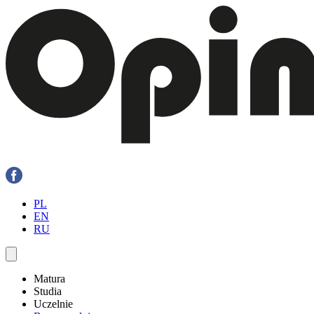
PL
EN
RU
Matura
Studia
Uczelnie