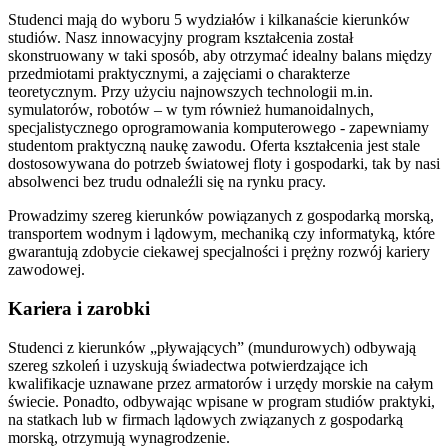
Studenci mają do wyboru 5 wydziałów i kilkanaście kierunków
studiów. Nasz innowacyjny program kształcenia został
skonstruowany w taki sposób, aby otrzymać idealny balans między
przedmiotami praktycznymi, a zajęciami o charakterze
teoretycznym. Przy użyciu najnowszych technologii m.in.
symulatorów, robotów – w tym również humanoidalnych,
specjalistycznego oprogramowania komputerowego - zapewniamy
studentom praktyczną naukę zawodu. Oferta kształcenia jest stale
dostosowywana do potrzeb światowej floty i gospodarki, tak by nasi
absolwenci bez trudu odnaleźli się na rynku pracy.
Prowadzimy szereg kierunków powiązanych z gospodarką morską,
transportem wodnym i lądowym, mechaniką czy informatyką, które
gwarantują zdobycie ciekawej specjalności i prężny rozwój kariery
zawodowej.
Kariera i zarobki
Studenci z kierunków „pływających” (mundurowych) odbywają
szereg szkoleń i uzyskują świadectwa potwierdzające ich
kwalifikacje uznawane przez armatorów i urzędy morskie na całym
świecie. Ponadto, odbywając wpisane w program studiów praktyki,
na statkach lub w firmach lądowych związanych z gospodarką
morską, otrzymują wynagrodzenie.