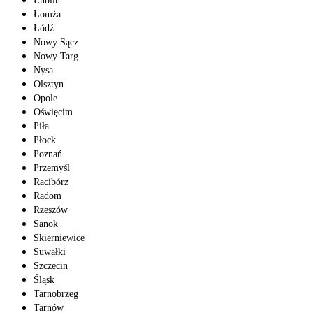
Lublin
Łomża
Łódź
Nowy Sącz
Nowy Targ
Nysa
Olsztyn
Opole
Oświęcim
Piła
Płock
Poznań
Przemyśl
Racibórz
Radom
Rzeszów
Sanok
Skierniewice
Suwałki
Szczecin
Śląsk
Tarnobrzeg
Tarnów