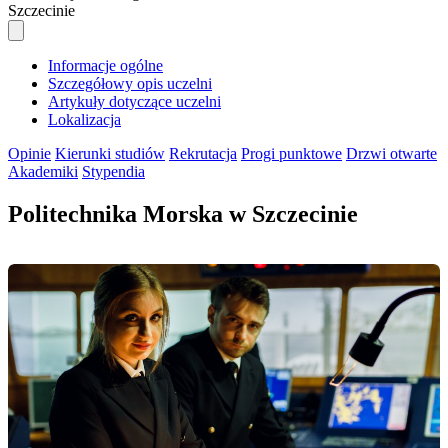
Szczecinie
Informacje ogólne
Szczegółowy opis uczelni
Artykuły dotyczące uczelni
Lokalizacja
Opinie
Kierunki studiów
Rekrutacja
Progi punktowe
Drzwi otwarte
Akademiki
Stypendia
Politechnika Morska w Szczecinie