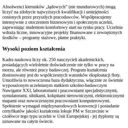
Absolwenci kierunków „lądowych” (nie mundurowych) mogą
liczyć na zdobycie najwyższych kwalifikacji i umiejętności
cenionych przez przyszłych pracodawców. Współpracujemy
intensywnie z otoczeniem biznesowym i społecznym uczelni,
zapewniając studentom komfortowy start na rynku pracy. Uczelnia
wdraża liczne, innowacyjne projekty finansowane z zewnętrznych
środków – programy stażowe, płatne praktyki.
Wysoki poziom kształcenia
Kadra naukowa liczy ok. 250 nauczycieli akademickich,
posiadających wieloletnie doświadczenie nie tylko w pracy na
morzu, ale również pracy badawczej. Program kształcenia
dostosowany jest do współczesnych warunków eksploatacji floty.
Umożliwia to nowoczesna baza dydaktyczna, włącznie ze świetnie
wyposażonym uczelnianym statkiem szkolno-badawczym
Nawigator XXI, laboratoriami i pracowniami specjalistycznymi,
symulatorami, silnikami, kokpitami sterowniczymi, elektronicznymi
mapami oraz nowoczesnymi pracowniami komputerowymi.
Spełnienie wymagań międzynarodowych konwencji i posiadanie
certyfikatów jakości kształcenia lokuje PM w Szczecinie w
czołówce tego typu uczelni w Unii Europejskiej - jej dyplomy są
uznawane na całym świecie.