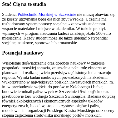
Stać Cię na te studia
Studenci
Politechniki Morskiej w Szczecinie
nie muszą obawiać się,
że koszty utrzymania będą dla nich zbyt wysokie. Uczelnia ma
rozbudowany system pomocy socjalnej - zapewnia studentom
wsparcie materialne i miejsce w akademiku. W trakcie praktyk
wpisanych w program nauczania kadeci zarabiają około 500 euro
miesięcznie. Każdy student może się także ubiegać o stypendia:
socjalne, naukowe, sportowe lub armatorskie.
Potencjał naukowy
Wieloletnie doświadczenie oraz dorobek naukowy w zakresie
gospodarki morskiej sprawia, że uczelnia pełni rolę eksperta w
planowaniu i realizacji wielu przedsięwzięć istotnych dla rozwoju
regionu. Wyniki badań naukowych prowadzonych na akademii
wykorzystano w największych polskich inwestycjach morskich, m.
in. w przebudowie wejścia do portów w Kołobrzegu i Łebie,
budowie terminali paliwowych w Szczecinie i Świnoujściu oraz
przebudowie toru wodnego Szczecin-Świnoujście. Badania dotyczą
również ekologicznych i ekonomicznych aspektów układów
energetycznych, biopaliw, stopnia czystości olejów i paliw,
modelowania i organizacji Polskiego Klastra Morskiego oraz oceny
stopnia zagrożenia środowiska morskiego portów morskich.