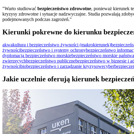
"Warto studiować
bezpieczeństwo zdrowotne
, ponieważ kierunek t
kryzysy zdrowotne i sytuacje nadzwyczajne. Studia pozwalają zdobyć
podejmowanych podczas zagrożeń."
Kierunki pokrewne do kierunku bezpiecz
akwakultura i bezpieczeństwo żywności (makrokierunek)
bezpieczeń
żywności
bezpieczeństwo i systemy ochrony
bezpieczeństwo informac
dyplomacja
bezpieczeństwo morskie
bezpieczeństwo morskie państw
zwierzęcych
bezpieczeństwo publiczne
bezpieczeństwo w biznesie i ad
żywności
biobezpieczeństwo i zarządzanie kryzysowe
cyberbezpiecze
Jakie uczelnie oferują kierunek bezpiecz