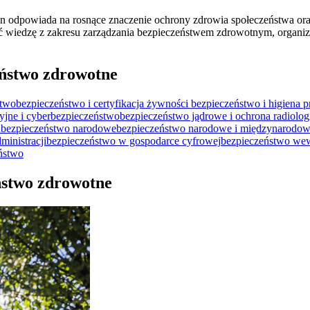
en odpowiada na rosnące znaczenie ochrony zdrowia społeczeństwa or
 wiedzę z zakresu zarządzania bezpieczeństwem zdrowotnym, organizac
eństwo zdrowotne
stwo
bezpieczeństwo i certyfikacja żywności
bezpieczeństwo i higiena p
yjne i cyberbezpieczeństwo
bezpieczeństwo jądrowe i ochrona radiolo
a
bezpieczeństwo narodowe
bezpieczeństwo narodowe i międzynarodo
ministracji
bezpieczeństwo w gospodarce cyfrowej
bezpieczeństwo we
ństwo
eństwo zdrowotne