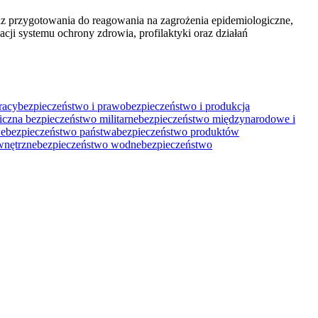
az przygotowania do reagowania na zagrożenia epidemiologiczne,
ji systemu ochrony zdrowia, profilaktyki oraz działań
racy
bezpieczeństwo i prawo
bezpieczeństwo i produkcja
giczna
bezpieczeństwo militarne
bezpieczeństwo międzynarodowe i
we
bezpieczeństwo państwa
bezpieczeństwo produktów
wnętrzne
bezpieczeństwo wodne
bezpieczeństwo