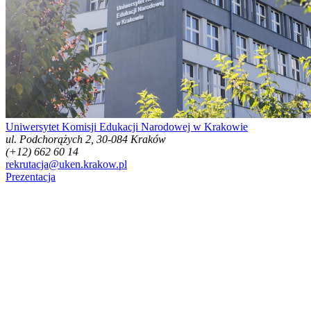
Uniwersytet Komisji Edukacji Narodowej w Krakowie
ul. Podchorążych 2, 30-084 Kraków
(+12) 662 60 14
rekrutacja@uken.krakow.pl
Prezentacja