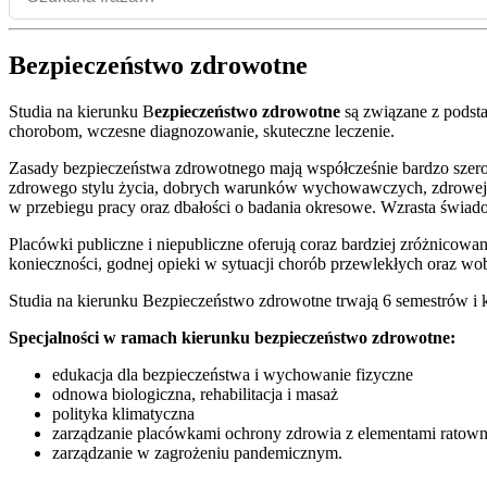
Bezpieczeństwo zdrowotne
Studia na kierunku B
ezpieczeństwo zdrowotne
są związane z podst
chorobom, wczesne diagnozowanie, skuteczne leczenie.
Zasady bezpieczeństwa zdrowotnego mają współcześnie bardzo szerok
zdrowego stylu życia, dobrych warunków wychowawczych, zdrowej żyw
w przebiegu pracy oraz dbałości o badania okresowe. Wzrasta świado
Placówki publiczne i niepubliczne oferują coraz bardziej zróżnicow
konieczności, godnej opieki w sytuacji chorób przewlekłych oraz wo
Studia na kierunku Bezpieczeństwo zdrowotne trwają 6 semestrów i ko
Specjalności w ramach kierunku bezpieczeństwo zdrowotne:
edukacja dla bezpieczeństwa i wychowanie fizyczne
odnowa biologiczna, rehabilitacja i masaż
polityka klimatyczna
zarządzanie placówkami ochrony zdrowia z elementami ratowni
zarządzanie w zagrożeniu pandemicznym.