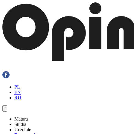
PL
EN
RU
Matura
Studia
Uczelnie