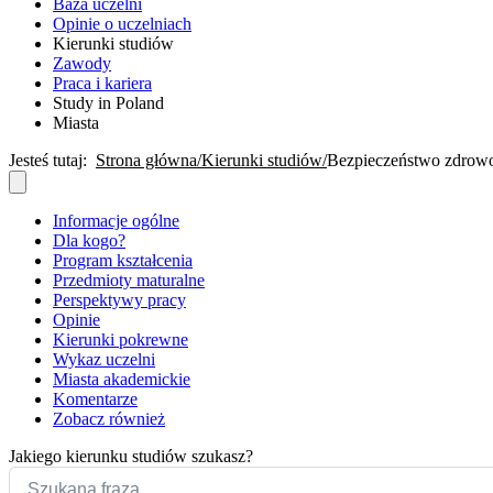
Baza uczelni
Opinie o uczelniach
Kierunki studiów
Zawody
Praca i kariera
Study in Poland
Miasta
Jesteś tutaj:
Strona główna
Kierunki studiów
Bezpieczeństwo zdrow
Informacje ogólne
Dla kogo?
Program kształcenia
Przedmioty maturalne
Perspektywy pracy
Opinie
Kierunki pokrewne
Wykaz uczelni
Miasta akademickie
Komentarze
Zobacz również
Jakiego kierunku studiów szukasz?