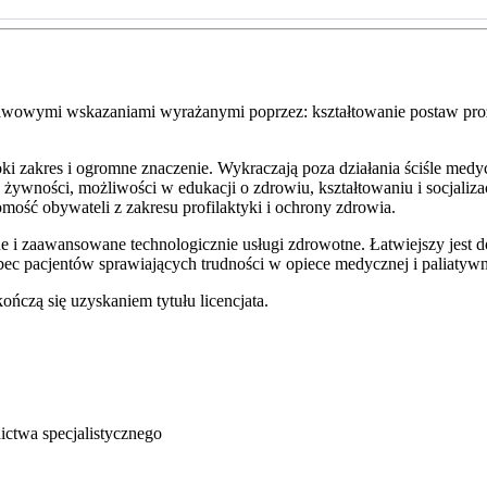
awowymi wskazaniami wyrażanymi poprzez: kształtowanie postaw prozd
i zakres i ogromne znaczenie. Wykraczają poza działania ściśle medy
ności, możliwości w edukacji o zdrowiu, kształtowaniu i socjalizac
mość obywateli z zakresu profilaktyki i ochrony zdrowia.
ane i zaawansowane technologicznie usługi zdrowotne. Łatwiejszy jest
bec pacjentów sprawiających trudności w opiece medycznej i paliatywn
ńczą się uzyskaniem tytułu licencjata.
ctwa specjalistycznego