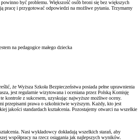
 nie powinno być problemu. Większość osób broni się bez większych
swoją pracę i przygotować odpowiedzi na możliwe pytania. Trzymamy
jestem na pedagogice małego dziecka
reślić, że Wyższa Szkoła Bezpieczeństwa posiada pełne uprawnienia
asza, jest regularnie wizytowana i oceniana przez Polską Komisję
te kontrole z sukcesem, uzyskując najwyższe możliwe oceny.
i przepisami prawa o szkolnictwie wyższym. Każdy, kto jest
ej jakości standardach kształcenia. Pozostajemy otwarci na wszelkie
ształcenia. Nasi wykładowcy dokładają wszelkich starań, aby
lszej współpracy na rzecz osiągania jak najlepszych wyników.