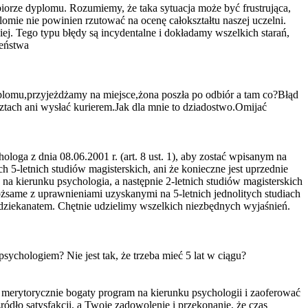
orze dyplomu. Rozumiemy, że taka sytuacja może być frustrująca,
mie nie powinien rzutować na ocenę całokształtu naszej uczelni.
ej. Tego typu błędy są incydentalne i dokładamy wszelkich starań,
zeństwa
yplomu,przyjeżdżamy na miejsce,żona poszła po odbiór a tam co?Błąd
tach ani wysłać kurierem.Jak dla mnie to dziadostwo.Omijać
oga z dnia 08.06.2001 r. (art. 8 ust. 1), aby zostać wpisanym na
 5-letnich studiów magisterskich, ani że konieczne jest uprzednie
 na kierunku psychologia, a następnie 2-letnich studiów magisterskich
ożsame z uprawnieniami uzyskanymi na 5-letnich jednolitych studiach
b dziekanatem. Chętnie udzielimy wszelkich niezbędnych wyjaśnień.
psychologiem? Nie jest tak, że trzeba mieć 5 lat w ciągu?
merytorycznie bogaty program na kierunku psychologii i zaoferować
dło satysfakcji, a Twoje zadowolenie i przekonanie, że czas