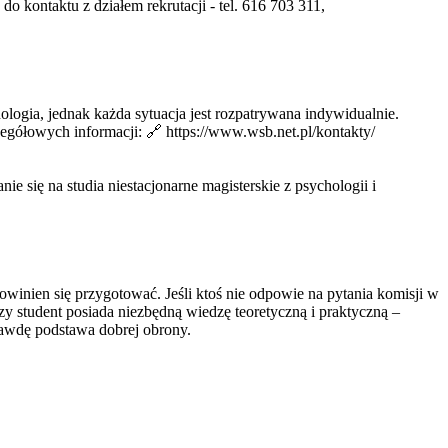
 kontaktu z działem rekrutacji - tel. 616 703 311,
logia, jednak każda sytuacja jest rozpatrywana indywidualnie.
egółowych informacji: 🔗 https://www.wsb.net.pl/kontakty/
e się na studia niestacjonarne magisterskie z psychologii i
owinien się przygotować. Jeśli ktoś nie odpowie na pytania komisji w
zy student posiada niezbędną wiedzę teoretyczną i praktyczną –
prawdę podstawa dobrej obrony.