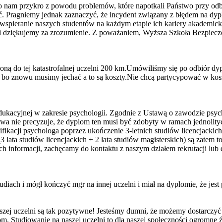
o nam przykro z powodu problemów, które napotkali Państwo przy odbi
. Pragniemy jednak zaznaczyć, że incydent związany z błędem na dyplo
wspieranie naszych studentów na każdym etapie ich kariery akademicki
i i dziękujemy za zrozumienie. Z poważaniem, Wyższa Szkoła Bezpiec
oną do tej katastrofalnej uczelni 200 km.Umówiliśmy się po odbiór d
 bo znowu musimy jechać a to są koszty.Nie chcą partycypować w kosz
kacyjnej w zakresie psychologii. Zgodnie z Ustawą o zawodzie psychol
wa nie precyzuje, że dyplom ten musi być zdobyty w ramach jednolitych
lifikacji psychologa poprzez ukończenie 3-letnich studiów licencjackich
ata studiów licencjackich + 2 lata studiów magisterskich) są zatem t
ych informacji, zachęcamy do kontaktu z naszym działem rekrutacji lu
diach i mógł kończyć mgr na innej uczelni i miał na dyplomie, że jest 
zej uczelni są tak pozytywne! Jesteśmy dumni, że możemy dostarczyć 
tudiowanie na naszej uczelni to dla naszej społeczności ogromne źró