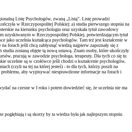
onalną Listę Psychologów, zwaną „Listą”. Listę prowadzi
ończyła w Rzeczypospolitej Polskiej: a) studia pierwszego stopnia na
gisterskie na kierunku psychologia oraz uzyskała tytuł zawodowy
m uzyskiwanym w Rzeczypospolitej Polskiej, potwierdzającym tytuł
sce jako uczelnia kształcąca psychologów. Tam też jest kształcenie w
 na forach jeśli chcą zabłysnąć wiedzą najpierw zapoznały się z
ch studia zostaną objęte tą nową ustawą. Znam osoby, które ukończyły
sów, pracują w zawodzie psychologa, terapeuty. Dla tych co się tu
akie uczelnie są w czołówce jeśli chodzi o kształcenie psychologów,
ch (czyli na tej na której jesteś) - to dla tych, którzy poszli na
ają problemu, aby wypisywać niesprawdzone informacje na forach i
 wydać na czesne w I roku i potem dowiedzieć się, że uczelnia nie ma
ze pogłębiają i są skorzy by ta wiedza była jak najlepszym stopniu