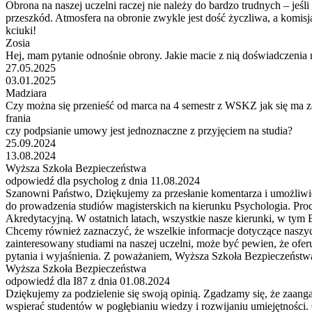
Obrona na naszej uczelni raczej nie należy do bardzo trudnych – jeśl
przeszkód. Atmosfera na obronie zwykle jest dość życzliwa, a komis
kciuki!
Zosia
Hej, mam pytanie odnośnie obrony. Jakie macie z nią doświadczenia na
27.05.2025
03.01.2025
Madziara
Czy można się przenieść od marca na 4 semestr z WSKZ jak się ma 
frania
czy podpsianie umowy jest jednoznaczne z przyjęciem na studia?
25.09.2024
13.08.2024
Wyższa Szkoła Bezpieczeństwa
odpowiedź dla psycholog z dnia 11.08.2024
Szanowni Państwo, Dziękujemy za przesłanie komentarza i umożliwie
do prowadzenia studiów magisterskich na kierunku Psychologia. Proce
Akredytacyjną. W ostatnich latach, wszystkie nasze kierunki, w ty
Chcemy również zaznaczyć, że wszelkie informacje dotyczące naszyc
zainteresowany studiami na naszej uczelni, może być pewien, że ofe
pytania i wyjaśnienia. Z poważaniem, Wyższa Szkoła Bezpieczeństw
Wyższa Szkoła Bezpieczeństwa
odpowiedź dla I87 z dnia 01.08.2024
Dziękujemy za podzielenie się swoją opinią. Zgadzamy się, że zaang
wspierać studentów w pogłębianiu wiedzy i rozwijaniu umiejętności. 