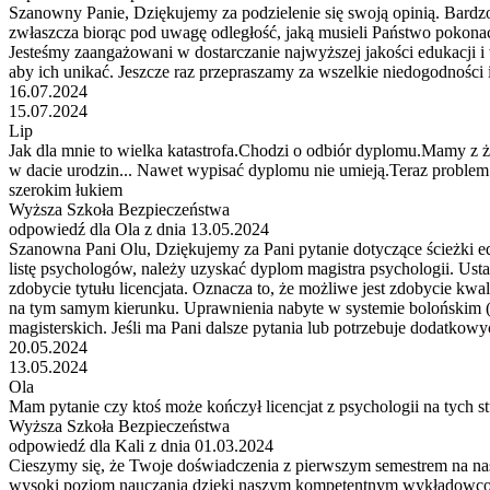
Szanowny Panie, Dziękujemy za podzielenie się swoją opinią. Bardz
zwłaszcza biorąc pod uwagę odległość, jaką musieli Państwo pokonać
Jesteśmy zaangażowani w dostarczanie najwyższej jakości edukacji i 
aby ich unikać. Jeszcze raz przepraszamy za wszelkie niedogodnośc
16.07.2024
15.07.2024
Lip
Jak dla mnie to wielka katastrofa.Chodzi o odbiór dyplomu.Mamy z ż
w dacie urodzin... Nawet wypisać dyplomu nie umieją.Teraz problem
szerokim łukiem
Wyższa Szkoła Bezpieczeństwa
odpowiedź dla Ola z dnia 13.05.2024
Szanowna Pani Olu, Dziękujemy za Pani pytanie dotyczące ścieżki edu
listę psychologów, należy uzyskać dyplom magistra psychologii. Usta
zdobycie tytułu licencjata. Oznacza to, że możliwe jest zdobycie kwa
na tym samym kierunku. Uprawnienia nabyte w systemie bolońskim (3 l
magisterskich. Jeśli ma Pani dalsze pytania lub potrzebuje dodatkow
20.05.2024
13.05.2024
Ola
Mam pytanie czy ktoś może kończył licencjat z psychologii na tych stu
Wyższa Szkoła Bezpieczeństwa
odpowiedź dla Kali z dnia 01.03.2024
Cieszymy się, że Twoje doświadczenia z pierwszym semestrem na nas
wysoki poziom nauczania dzięki naszym kompetentnym wykładowcom. S