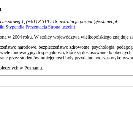
u
Orzeszkowej 1, (+61) 8 510 518, rekrutacja.poznan@wsb.net.pl
ki
Stypendia
Prezentacja
Strona uczelni
żona w 2004 roku. W stolicy województwa wielkopolskiego znajduje s
czeństwo narodowe, bezpieczeństwo zdrowotne, psychologia, pedagogika
 wiele innowacyjnych specjalności, które są dostosowane do obecnyc
wane przez studentów umiejętności były przydatne podczas wykonywa
połecznych w Poznaniu.