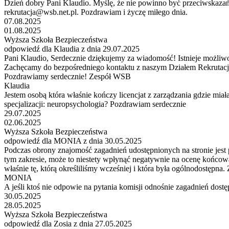
Dzień dobry Pani Klaudio. Myślę, że nie powinno być przeciwskazań 
rekrutacja@wsb.net.pl. Pozdrawiam i życzę miłego dnia.
07.08.2025
01.08.2025
Wyższa Szkoła Bezpieczeństwa
odpowiedź dla Klaudia z dnia 29.07.2025
Pani Klaudio, Serdecznie dziękujemy za wiadomość! Istnieje możliwoś
Zachęcamy do bezpośredniego kontaktu z naszym Działem Rekrutacji, 
Pozdrawiamy serdecznie! Zespół WSB
Klaudia
Jestem osobą która właśnie kończy licencjat z zarządzania gdzie miał
specjalizacji: neuropsychologia? Pozdrawiam serdecznie
29.07.2025
02.06.2025
Wyższa Szkoła Bezpieczeństwa
odpowiedź dla MONIA z dnia 30.05.2025
Podczas obrony znajomość zagadnień udostępnionych na stronie jest p
tym zakresie, może to niestety wpłynąć negatywnie na ocenę końcową.
właśnie tę, którą określiliśmy wcześniej i która była ogólnodostępn
MONIA
A jeśli ktoś nie odpowie na pytania komisji odnośnie zagadnień dostę
30.05.2025
28.05.2025
Wyższa Szkoła Bezpieczeństwa
odpowiedź dla Zosia z dnia 27.05.2025