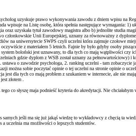
Psycholog uzyskuje prawo wykonywania zawodu z dniem wpisu na Regi
da wpisuje na Listę osobę, która spełnia następujące wymagania: 1) uk
gia oraz uzyskała tytuł zawodowy magistra albo b) jednolite studia ma
wo członkowskie Unii Europejskiej, uznany za równoważny z dyplome
 studiów na uniwersytecie SWPS czyli uczelni która zajmuje czołowe miej
 oczywiście z materiałem 5 letnich. Fajnie by było gdyby osoby piszące
 system boloński jest uznawany, to dla tych co mają wątpliwości czy i
elniach gdzie dyplom z WSB został uznany za pełnowartościowy) i kur
1. ustawa o zawodzie psychologa, 2. ranking uczelni - tam zobaczycie j
ji można sobie poczytać opinie o tej uczelni na stronie opinie o uczelnia
ja jest dla tych co mają problem z szukaniem w internecie, ale nie m
jest złotem .
z tego co słyszę maja podnieść kryteria do akredytacji. Nie chciałabym
nas samych jeśli ma się już jakąś wiedzę to wykładowcy z chęcią ta wied
us a uczelnia ma możliwości o lepszych studentów.