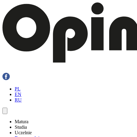
PL
EN
RU
Matura
Studia
Uczelnie