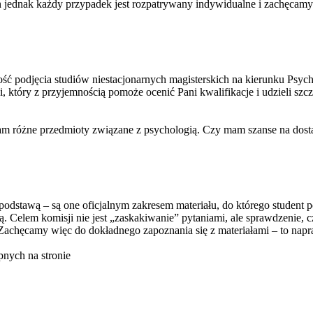
jednak każdy przypadek jest rozpatrywany indywidualne i zachęcamy do
ć podjęcia studiów niestacjonarnych magisterskich na kierunku Psycho
który z przyjemnością pomoże ocenić Pani kwalifikacje i udzieli szcz
am różne przedmioty związane z psychologią. Czy mam szanse na dostani
odstawą – są one oficjalnym zakresem materiału, do którego student p
 Celem komisji nie jest „zaskakiwanie” pytaniami, ale sprawdzenie, c
a. Zachęcamy więc do dokładnego zapoznania się z materiałami – to na
pnych na stronie