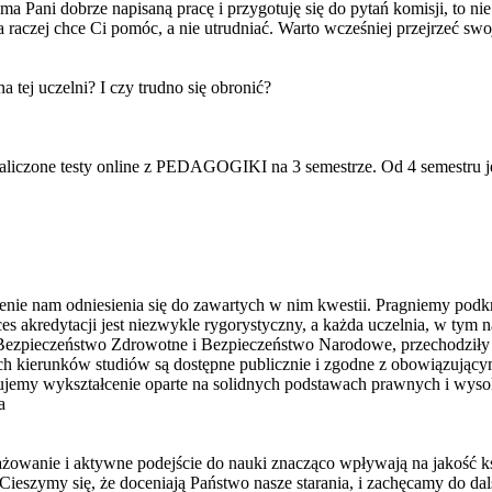
i ma Pani dobrze napisaną pracę i przygotuję się do pytań komisji, to
ja raczej chce Ci pomóc, a nie utrudniać. Warto wcześniej przejrzeć 
 tej uczelni? I czy trudno się obronić?
zaliczone testy online z PEDAGOGIKI na 3 semestrze. Od 4 semestru 
nie nam odniesienia się do zawartych w nim kwestii. Pragniemy podk
s akredytacji jest niezwykle rygorystyczny, a każda uczelnia, w tym n
m Bezpieczeństwo Zdrowotne i Bezpieczeństwo Narodowe, przechodziły 
h kierunków studiów są dostępne publicznie i zgodne z obowiązującym
rujemy wykształcenie oparte na solidnych podstawach prawnych i wysoki
a
ażowanie i aktywne podejście do nauki znacząco wpływają na jakość k
Cieszymy się, że doceniają Państwo nasze starania, i zachęcamy do da