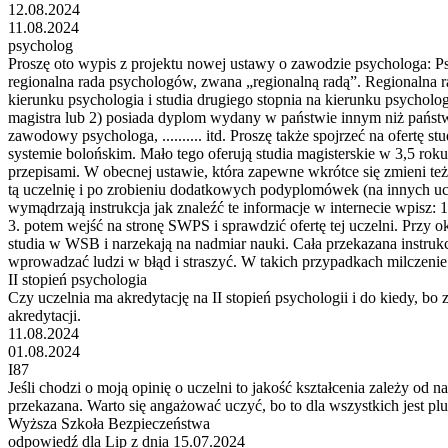
12.08.2024
11.08.2024
psycholog
Proszę oto wypis z projektu nowej ustawy o zawodzie psychologa: 
regionalna rada psychologów, zwana „regionalną radą”. Regionalna ra
kierunku psychologia i studia drugiego stopnia na kierunku psycholo
magistra lub 2) posiada dyplom wydany w państwie innym niż państ
zawodowy psychologa, .......... itd. Proszę także spojrzeć na ofertę
systemie bolońskim. Mało tego oferują studia magisterskie w 3,5 roku
przepisami. W obecnej ustawie, która zapewne wkrótce się zmieni też
tą uczelnię i po zrobieniu dodatkowych podyplomówek (na innych ucz
wymądrzają instrukcja jak znaleźć te informacje w internecie wpisz: 
3. potem wejść na stronę SWPS i sprawdzić ofertę tej uczelni. Przy okaz
studia w WSB i narzekają na nadmiar nauki. Cała przekazana instrukc
wprowadzać ludzi w błąd i straszyć. W takich przypadkach milczenie 
II stopień psychologia
Czy uczelnia ma akredytację na II stopień psychologii i do kiedy, bo 
akredytacji.
11.08.2024
01.08.2024
I87
Jeśli chodzi o moją opinię o uczelni to jakość kształcenia zależy od 
przekazana. Warto się angażować uczyć, bo to dla wszystkich jest pl
Wyższa Szkoła Bezpieczeństwa
odpowiedź dla Lip z dnia 15.07.2024