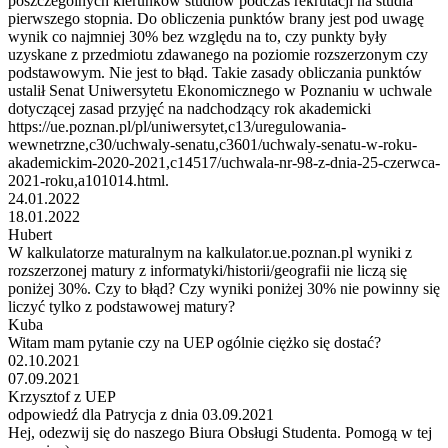
poszczególnych kierunków studiów podczas rekrutacji na studia
pierwszego stopnia. Do obliczenia punktów brany jest pod uwagę
wynik co najmniej 30% bez względu na to, czy punkty były
uzyskane z przedmiotu zdawanego na poziomie rozszerzonym czy
podstawowym. Nie jest to błąd. Takie zasady obliczania punktów
ustalił Senat Uniwersytetu Ekonomicznego w Poznaniu w uchwale
dotyczącej zasad przyjęć na nadchodzący rok akademicki
https://ue.poznan.pl/pl/uniwersytet,c13/uregulowania-
wewnetrzne,c30/uchwaly-senatu,c3601/uchwaly-senatu-w-roku-
akademickim-2020-2021,c14517/uchwala-nr-98-z-dnia-25-czerwca-
2021-roku,a101014.html.
24.01.2022
18.01.2022
Hubert
W kalkulatorze maturalnym na kalkulator.ue.poznan.pl wyniki z
rozszerzonej matury z informatyki/historii/geografii nie liczą się
poniżej 30%. Czy to błąd? Czy wyniki poniżej 30% nie powinny się
liczyć tylko z podstawowej matury?
Kuba
Witam mam pytanie czy na UEP ogólnie ciężko się dostać?
02.10.2021
07.09.2021
Krzysztof z UEP
odpowiedź dla Patrycja z dnia 03.09.2021
Hej, odezwij się do naszego Biura Obsługi Studenta. Pomogą w tej