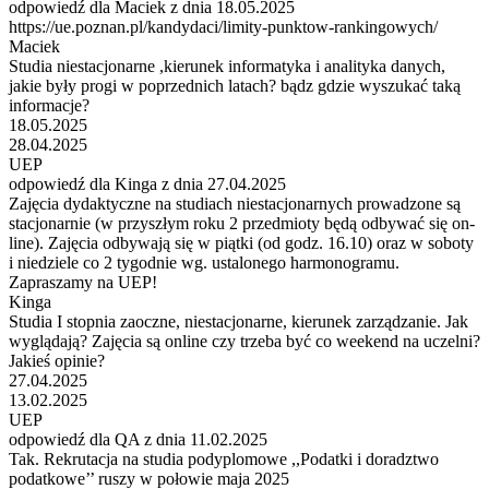
odpowiedź dla Maciek z dnia 18.05.2025
https://ue.poznan.pl/kandydaci/limity-punktow-rankingowych/
Maciek
Studia niestacjonarne ,kierunek informatyka i analityka danych,
jakie były progi w poprzednich latach? bądz gdzie wyszukać taką
informacje?
18.05.2025
28.04.2025
UEP
odpowiedź dla Kinga z dnia 27.04.2025
Zajęcia dydaktyczne na studiach niestacjonarnych prowadzone są
stacjonarnie (w przyszłym roku 2 przedmioty będą odbywać się on-
line). Zajęcia odbywają się w piątki (od godz. 16.10) oraz w soboty
i niedziele co 2 tygodnie wg. ustalonego harmonogramu.
Zapraszamy na UEP!
Kinga
Studia I stopnia zaoczne, niestacjonarne, kierunek zarządzanie. Jak
wyglądają? Zajęcia są online czy trzeba być co weekend na uczelni?
Jakieś opinie?
27.04.2025
13.02.2025
UEP
odpowiedź dla QA z dnia 11.02.2025
Tak. Rekrutacja na studia podyplomowe ,,Podatki i doradztwo
podatkowe’’ ruszy w połowie maja 2025