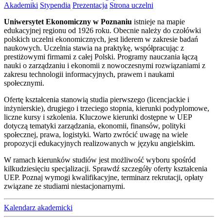
Akademiki
Stypendia
Prezentacja
Strona uczelni
Uniwersytet Ekonomiczny w Poznaniu
istnieje na mapie
edukacyjnej regionu od 1926 roku. Obecnie należy do czołówki
polskich uczelni ekonomicznych, jest liderem w zakresie badań
naukowych. Uczelnia stawia na praktykę, współpracując z
prestiżowymi firmami z całej Polski. Programy nauczania łączą
nauki o zarządzaniu i ekonomii z nowoczesnymi rozwiązaniami z
zakresu technologii informacyjnych, prawem i naukami
społecznymi.
Ofertę kształcenia stanowią studia pierwszego (licencjackie i
inżynierskie), drugiego i trzeciego stopnia, kierunki podyplomowe,
liczne kursy i szkolenia. Kluczowe kierunki dostępne w UEP
dotyczą tematyki zarządzania, ekonomii, finansów, polityki
społecznej, prawa, logistyki. Warto zwrócić uwagę na wiele
propozycji edukacyjnych realizowanych w języku angielskim.
W ramach kierunków studiów jest możliwość wyboru spośród
kilkudziesięciu specjalizacji. Sprawdź szczegóły oferty kształcenia
UEP. Poznaj wymogi kwalifikacyjne, terminarz rekrutacji, opłaty
związane ze studiami niestacjonarnymi.
Kalendarz akademicki