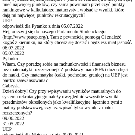
mieć najwięcej punktów, czy sama powinnam przeliczyć punkty
rankingowe w kalkulatorze maturzysty i wpisać te wyniki, które
dają mi najwięcej punktów rekrutacyjnych?
UEP
odpowiedź dla Pytanko z dnia 05.07.2022
Hej, odezwij się do naszego Parlamentu Studenckiego
(http://www.psuep.org/). Tam z pewnością pomogą Ci znaleźć
kogoś z kierunku, na który chcesz się dostać i będziesz miał jasność.
06.07.2022
05.07.2022
Pytanko
Witam. Czy poradzę sobie na rachunkowości i finansach biznesu
bez matematyki rozszerzonej? Z podstawy mam 80% i dużo chęci
do nauki. Czy matematyka (całki, pochodne, granicę) na UEP jest
bardzo zaawansowana?
Gabrysia
Dzień dobry! Czy przy wpisywaniu wyników maturalnych do
systemu rekrutacyjnego należy uwzględnić wszystkie wyniki
przedmiotów określonych jako kwalifikacyjne, łącznie z tymi z
matury podstawowej, czy też wpisać tylko wyniki z matur
rozszerzonych?
09.06.2022
31.05.2022
UEP
odpowiedź dla Mateusz z dnia 29.05.2022