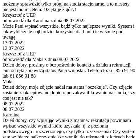
możemy sprawdzić tylko progi na studia stacjonarne, a to niestety
nie jest moim celem. Dziękuje z góry!
Krzysztof z UEP
odpowiedź dla Karolina z dnia 08.07.2022
Może Pani wpisać wszystkie, bądź tylko najlepsze wyniki. System i
tak wybierze te najbardziej korzystne dla Pani i te weźmie pod
uwagę.
13.07.2022
12.07.2022
Krzysztof z UEP
odpowiedź dla Maks z dnia 08.07.2022
Dzień dobry, prosimy o bezpośrednio kontakt z działem rekrutacji,
tam od ręki sprawdzą status Pana wniosku. Telefon to: 61 856 91 90
lub 61 856 91 88
Maks
Dzień dobry, moje zdjęcie nadal ma status "oczekuje". Czy zdjęcie
zostanie zaakceptowane dopiero po zakwalifikowaniu na studia, czy
cos jest nie tak?
08.07.2022
08.07.2022
Karolina
Dzień dobry, czy wpisując wyniki z matur w rekrutacji powinnam
wpisać wszystkie wyniki które uzyskała, tj. z poziomu
podstawowego i rozszerzonego, czy tylko rozszerzenia? Czy system
sam wybierze najkorzystniejsze wyniki do rekrutacji, z których będę