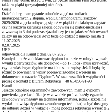
Należy się jednak liczyć, z tym, że będzie musiała Pani przyjechać
także w piątki (przynajmniej niektóre).
Gosia
Dzień dobry, mam pytanie odnośnie zajęć na studiach
niestacjonarnych 2 stopnia, według harmonogramu zjazdów
2025/2026 zajęcia odbywają się też w piątki i chciałabym zapytać
czy na każdym kierunku zajęcia odbywają się piątek-niedziela i
zawsze są to 3 dni podczas zjazdu? czy jest to jakoś zróżnicowane?
zależy mi na odpowiedzi gdyż będę dojeżdżać z innego miasta :)
11.07.2025
02.07.2025
UEP
odpowiedź dla Kamil z dnia 02.07.2025
Kandydat może zadeklarować dyplom i na razie w rubryki wpisać
wyniki z certyfikatów, ale docelowo - do 17 lipca - musi sprawdzić,
czy na właściwym dyplomie ma takie same wpisy. Jeżeli będą się
różnić to powinien te wpisy poprawić zgodnie z wpisem na
dokumencie o nazwie "Dyplom". W razie wszelkich wątpliwości
proszę o kontakt z Biurem Rekrutacji + 48 61-856-91-93
Kamil
Jeszcze odnośnie egzamninów zawodowych, mam 2 dyplomy
potwierdzające kwalifikacje w zawodzie po 1 za każdy egzamin
zawodowy wymagany na technika informatyka, jednak szkoła nie
wydała mi wciąż dyplomu zawodowego technika(ma być dostępny
do odbioru gdzieś w wakacje), mogę podczas rekrutacjii wysłać te 2