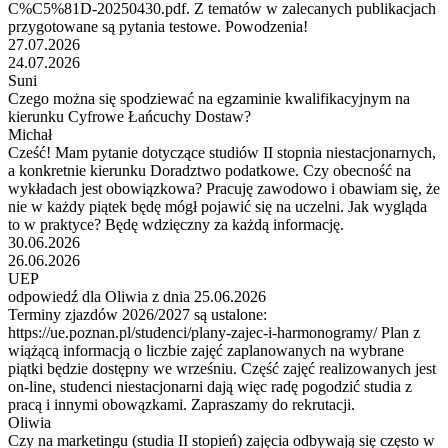
C%C5%81D-20250430.pdf. Z tematów w zalecanych publikacjach
przygotowane są pytania testowe. Powodzenia!
27.07.2026
24.07.2026
Suni
Czego można się spodziewać na egzaminie kwalifikacyjnym na
kierunku Cyfrowe Łańcuchy Dostaw?
Michał
Cześć! Mam pytanie dotyczące studiów II stopnia niestacjonarnych,
a konkretnie kierunku Doradztwo podatkowe. Czy obecność na
wykładach jest obowiązkowa? Pracuję zawodowo i obawiam się, że
nie w każdy piątek będę mógł pojawić się na uczelni. Jak wygląda
to w praktyce? Będę wdzięczny za każdą informację.
30.06.2026
26.06.2026
UEP
odpowiedź dla Oliwia z dnia 25.06.2026
Terminy zjazdów 2026/2027 są ustalone:
https://ue.poznan.pl/studenci/plany-zajec-i-harmonogramy/ Plan z
wiążącą informacją o liczbie zajęć zaplanowanych na wybrane
piątki będzie dostępny we wrześniu. Część zajęć realizowanych jest
on-line, studenci niestacjonarni dają więc radę pogodzić studia z
pracą i innymi obowązkami. Zapraszamy do rekrutacji.
Oliwia
Czy na marketingu (studia II stopień) zajęcia odbywają się często w