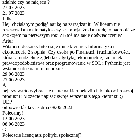
zdalnie czy na miejscu ?
27.07.2023
21.07.2023
Julka
Hej, chciałabym podjąć naukę na zarządzaniu. W liceum nie
rozszerzałam matematyki- czy jest opcja, że dam radę to nadrobić ze
spokojem na pierwszym roku? Ktoś ma takie doświadczenie?
Artur
Witam serdecznie. Interesuje mnie kierunek Informatyka i
ekonometria 2 stopnia. Czy osoba po Finansach i rachunkowości,
która samodzielnie zgłębiła statystykę, ekonometrię, rachunek
prawdopodobieństwa oraz programowanie w SQL i Pythonie jest
wstanie sobie na nim poradzić?
29.06.2023
25.06.2023
A
hej czy warto wybrac sie na ue na kierunek ziip lub jakosc i rozwoj
produktu? Mozecie napisac swoje wrazenia z tego kierunku ;)
UEP
odpowiedź dla G z dnia 08.06.2023
Polecamy!
12.06.2023
08.06.2023
G
Polecacie licencjat z polityki społecznej?