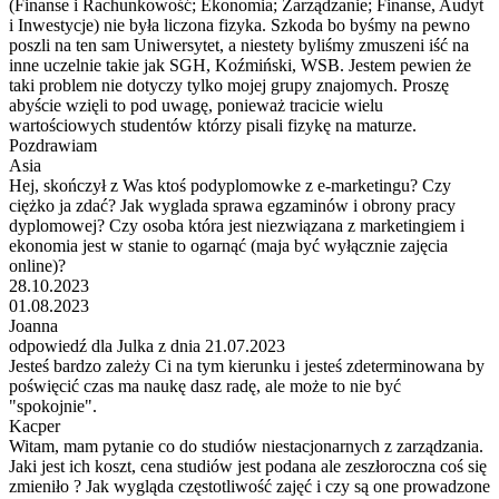
(Finanse i Rachunkowość; Ekonomia; Zarządzanie; Finanse, Audyt
i Inwestycje) nie była liczona fizyka. Szkoda bo byśmy na pewno
poszli na ten sam Uniwersytet, a niestety byliśmy zmuszeni iść na
inne uczelnie takie jak SGH, Koźmiński, WSB. Jestem pewien że
taki problem nie dotyczy tylko mojej grupy znajomych. Proszę
abyście wzięli to pod uwagę, ponieważ tracicie wielu
wartościowych studentów którzy pisali fizykę na maturze.
Pozdrawiam
Asia
Hej, skończył z Was ktoś podyplomowke z e-marketingu? Czy
ciężko ja zdać? Jak wyglada sprawa egzaminów i obrony pracy
dyplomowej? Czy osoba która jest niezwiązana z marketingiem i
ekonomia jest w stanie to ogarnąć (maja być wyłącznie zajęcia
online)?
28.10.2023
01.08.2023
Joanna
odpowiedź dla Julka z dnia 21.07.2023
Jesteś bardzo zależy Ci na tym kierunku i jesteś zdeterminowana by
poświęcić czas ma naukę dasz radę, ale może to nie być
"spokojnie".
Kacper
Witam, mam pytanie co do studiów niestacjonarnych z zarządzania.
Jaki jest ich koszt, cena studiów jest podana ale zeszłoroczna coś się
zmieniło ? Jak wygląda częstotliwość zajęć i czy są one prowadzone