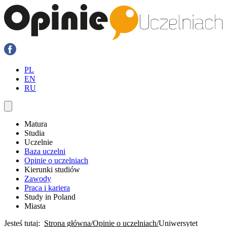
PL
EN
RU
Matura
Studia
Uczelnie
Baza uczelni
Opinie o uczelniach
Kierunki studiów
Zawody
Praca i kariera
Study in Poland
Miasta
Jesteś tutaj:
Strona główna
Opinie o uczelniach
Uniwersytet