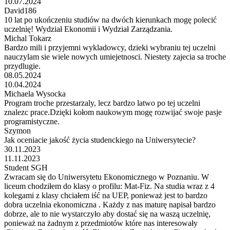
10.07.2024
David186
10 lat po ukończeniu studiów na dwóch kierunkach mogę polecić
uczelnię! Wydział Ekonomii i Wydział Zarządzania.
Michal Tokarz
Bardzo mili i przyjemni wykladowcy, dzieki wybraniu tej uczelni
nauczylam sie wiele nowych umiejetnosci. Niestety zajecia sa troche
przydlugie.
08.05.2024
10.04.2024
Michaela Wysocka
Program troche przestarzaly, lecz bardzo latwo po tej uczelni
znalezc prace.Dzięki kołom naukowym mogę rozwijać swoje pasje
programistyczne.
Szymon
Jak oceniacie jakość życia studenckiego na Uniwersytecie?
30.11.2023
11.11.2023
Student SGH
Zwracam się do Uniwersytetu Ekonomicznego w Poznaniu. W
liceum chodziłem do klasy o profilu: Mat-Fiz. Na studia wraz z 4
kolegami z klasy chciałem iść na UEP, ponieważ jest to bardzo
dobra uczelnia ekonomiczna . Każdy z nas maturę napisał bardzo
dobrze, ale to nie wystarczyło aby dostać się na waszą uczelnię,
ponieważ na żadnym z przedmiotów które nas interesowały