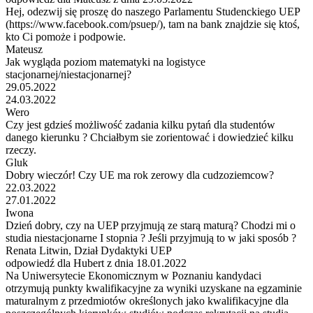
Hej, odezwij się proszę do naszego Parlamentu Studenckiego UEP
(https://www.facebook.com/psuep/), tam na bank znajdzie się ktoś,
kto Ci pomoże i podpowie.
Mateusz
Jak wygląda poziom matematyki na logistyce
stacjonarnej/niestacjonarnej?
29.05.2022
24.03.2022
Wero
Czy jest gdzieś możliwość zadania kilku pytań dla studentów
danego kierunku ? Chciałbym sie zorientować i dowiedzieć kilku
rzeczy.
Gluk
Dobry wieczór! Czy UE ma rok zerowy dla cudzoziemcow?
22.03.2022
27.01.2022
Iwona
Dzień dobry, czy na UEP przyjmują ze starą maturą? Chodzi mi o
studia niestacjonarne I stopnia ? Jeśli przyjmują to w jaki sposób ?
Renata Litwin, Dział Dydaktyki UEP
odpowiedź dla Hubert z dnia 18.01.2022
Na Uniwersytecie Ekonomicznym w Poznaniu kandydaci
otrzymują punkty kwalifikacyjne za wyniki uzyskane na egzaminie
maturalnym z przedmiotów określonych jako kwalifikacyjne dla