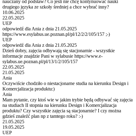
nauczany od podstaw? Co jesli nie chcę kontynuować nauki
drugiego języka ze szkoły średniej a chce wybrać inny?
10.06.2025
22.05.2025
UEP
odpowiedź dla Ania z dnia 21.05.2025
https://www.esylabus.ue.poznan.pl/pl/12/2/2/105/157 ;-)
UEP
odpowiedź dla Ania z dnia 21.05.2025
Dzień dobry, zajęcia odbywają się stacjonarnie - wszystkie
informacje znajdzie Pani w sylabusie https://www.e-
sylabus.ue.poznan.pl/pl/13/1/2/105/157
22.05.2025
21.05.2025
Ania
Oczywiście chodziło o niestacjonarne studia na kierunku Design i
Komercjalizacja produktu:)
Ania
Mam pytanie, czy ktoś wie w jakim trybie będą odbywać się zajęcia
na studiach II stopnia na kierunku Design i Komercjalizacja
produktu? Czy wszystkie zajęcia są stacjonarnie? I czy można
gdzieś znaleźć plan np z tamtego roku? :-)
21.05.2025
19.05.2025
UEP