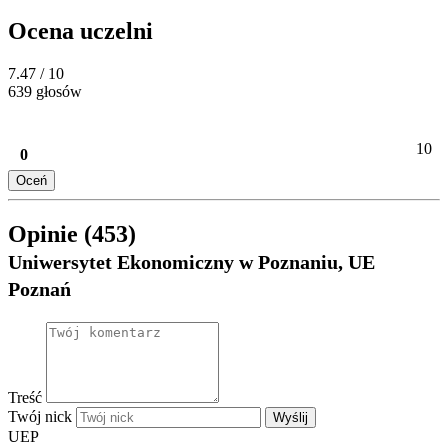
Ocena uczelni
7.47
/ 10
639 głosów
10
0
Oceń
Opinie (453)
Uniwersytet Ekonomiczny w Poznaniu, UE
Poznań
Treść
Twój nick
Wyślij
UEP