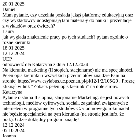
20.01.2025
Daniel
Mam pytanie, czy uczelnia posiada jakąś platformę edukacyjną oraz
czy wykładowcy udostępniają tam materiały do nauki i prezentacje
z wykładów oraz ćwiczeń?
Laura
jak wyglada znalezienie pracy po tych studiach? pytam ogolnie o
rozne kierunki
18.01.2025
12.12.2024
UEP
odpowiedź dla Katarzyna z dnia 12.12.2024
Na kierunku marketing (II stopień, stacjonarne) nie ma specjalności.
Pełen opis kierunku i wszystkich przedmiotów znajdzie Pani na
stronie: https://www.esylabus.ue.poznan.pl/pl/12/1/2/105/29 . Proszę
kliknąć w link "Zobacz pełen opis kierunku" na dole strony.
Katarzyna
Pytanie o studia II stopnia, stacjonarne Marketing: ile jest nowych
technologii, mediów cyfrowych, sociali, zagadnień związanych z
internetem w programie tych studiów. Czy od nowego roku nadal
nie będzie specjalności na tym kierunku (na stronie jest info, że
brak). Gdzie dokłądny program znajdę?
12.12.2024
05.10.2024
Joanna