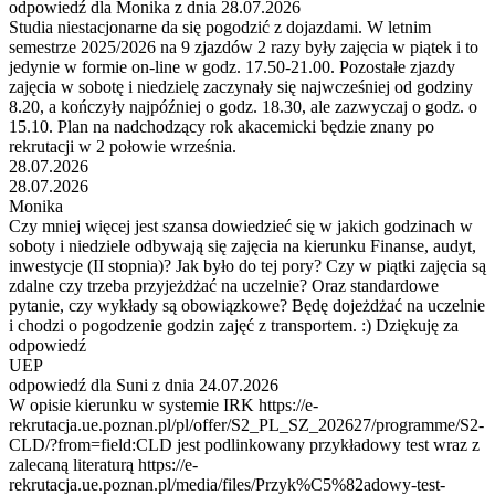
odpowiedź dla Monika z dnia 28.07.2026
Studia niestacjonarne da się pogodzić z dojazdami. W letnim
semestrze 2025/2026 na 9 zjazdów 2 razy były zajęcia w piątek i to
jedynie w formie on-line w godz. 17.50-21.00. Pozostałe zjazdy
zajęcia w sobotę i niedzielę zaczynały się najwcześniej od godziny
8.20, a kończyły najpóźniej o godz. 18.30, ale zazwyczaj o godz. o
15.10. Plan na nadchodzący rok akacemicki będzie znany po
rekrutacji w 2 połowie września.
28.07.2026
28.07.2026
Monika
Czy mniej więcej jest szansa dowiedzieć się w jakich godzinach w
soboty i niedziele odbywają się zajęcia na kierunku Finanse, audyt,
inwestycje (II stopnia)? Jak było do tej pory? Czy w piątki zajęcia są
zdalne czy trzeba przyjeżdżać na uczelnie? Oraz standardowe
pytanie, czy wykłady są obowiązkowe? Będę dojeżdżać na uczelnie
i chodzi o pogodzenie godzin zajęć z transportem. :) Dziękuję za
odpowiedź
UEP
odpowiedź dla Suni z dnia 24.07.2026
W opisie kierunku w systemie IRK https://e-
rekrutacja.ue.poznan.pl/pl/offer/S2_PL_SZ_202627/programme/S2-
CLD/?from=field:CLD jest podlinkowany przykładowy test wraz z
zalecaną literaturą https://e-
rekrutacja.ue.poznan.pl/media/files/Przyk%C5%82adowy-test-