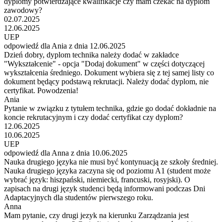
dyplomy potwierdzające kwalifikacje czy mam czekać na dyplom
zawodowy?
02.07.2025
12.06.2025
UEP
odpowiedź dla Ania z dnia 12.06.2025
Dzień dobry, dyplom technika należy dodać w zakładce
"Wykształcenie" - opcja "Dodaj dokument" w części dotyczącej
wykształcenia średniego. Dokument wybiera się z tej samej listy co
dokument będący podstawą rekrutacji. Należy dodać dyplom, nie
certyfikat. Powodzenia!
Ania
Pytanie w związku z tytułem technika, gdzie go dodać dokładnie na
koncie rekrutacyjnym i czy dodać certyfikat czy dyplom?
12.06.2025
10.06.2025
UEP
odpowiedź dla Anna z dnia 10.06.2025
Nauka drugiego języka nie musi być kontynuacją ze szkoły średniej.
Nauka drugiego języka zaczyna się od poziomu A1 (student może
wybrać język: hiszpański, niemiecki, francuski, rosyjski). O
zapisach na drugi język studenci będą informowani podczas Dni
Adaptacyjnych dla studentów pierwszego roku.
Anna
Mam pytanie, czy drugi jezyk na kierunku Zarządzania jest