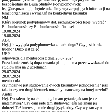
bezpośrednio do Biura Studiów Podyplomowych:
bsp@ue.poznan.pl, chętnie udzielimy wyczerpujących informacji na
temat organizacji i wymagań na konkretnym kierunku
Nkl
Który kierunek podyplomowy dot. rachunkowości lepiej wybrać?
Rachunkowość czy Rachunkowość i finanse?
19.08.2024
19.08.2024
ABC
Hej, jak wygląda podyplomówka z marketingu? Czy jest bardzo
trudno? Dużo jest zajęć
UEP
odpowiedź dla mentoscola z dnia 28.07.2024
Poza koniecznością dopasowania planu, nie ma przeciwwskazań do
studiowania na 2 uczelniach.
29.07.2024
28.07.2024
mentoscola
czy mozliwe jest studiowanie dwoch kierunkow jednoczesnie? jesli
tak, to czy ten drugi kierunek moze byc nauczany na innej uczelni?
Andrii
Hej. Dostałem się na ekonomię, i mam pytanie jak tam jest z
matematyką? Czy dam radę tam studiować jeśli nie znam jej
dobrze? Też interesuje mnie drugi język obcy. Czy wystarczy na