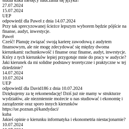
studia kilka mesięcy nauczania się języka?
27.07.2024
15.07.2024
UEP
odpowiedź dla Paweł z dnia 14.07.2024
Przy tak sprecyzowanej ścieżce lepszym wyborem będzie pójście na
finanse, audyt, inwestycje.
Paweł
Cześć! Planuję związać swoją karierę zawodową z audytem
finansowym, ale nie mogę zdecydować się między dwoma
kierunkami: rachunkowość i finanse oraz finanse, audyt, inwestycje.
Który z tych kierunków lepiej przygotuje mnie do pracy w audycie?
Jaki kierunek da mi solidne podstawy teoretyczne i praktyczne w tej
dziedzinie?
14.07.2024
10.07.2024
UEP
odpowiedź dla David186 z dnia 10.07.2024
Dziękujemy za tę rekomendację! Dziś już nie mamy w strukturze
wydziałów, ale niezmiennie możecie u nas studiować i ekonomię i
zarządzenie oraz sporo innych kierunków
https://ue.poznan.pl/kandydaci/
kuba
Jakieś opinie o kierunku informatyka i ekonometria niestacjonarnie?
10.07.2024