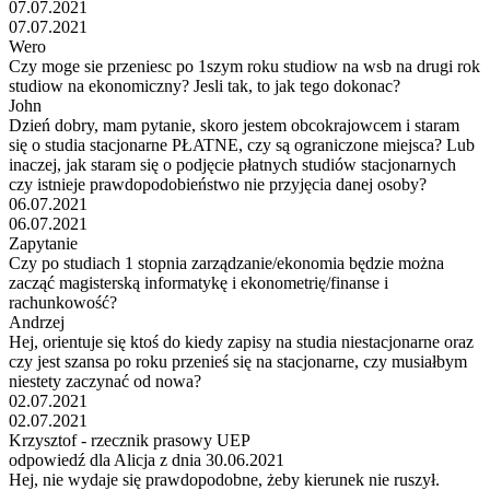
07.07.2021
07.07.2021
Wero
Czy moge sie przeniesc po 1szym roku studiow na wsb na drugi rok
studiow na ekonomiczny? Jesli tak, to jak tego dokonac?
John
Dzień dobry, mam pytanie, skoro jestem obcokrajowcem i staram
się o studia stacjonarne PŁATNE, czy są ograniczone miejsca? Lub
inaczej, jak staram się o podjęcie płatnych studiów stacjonarnych
czy istnieje prawdopodobieństwo nie przyjęcia danej osoby?
06.07.2021
06.07.2021
Zapytanie
Czy po studiach 1 stopnia zarządzanie/ekonomia będzie można
zacząć magisterską informatykę i ekonometrię/finanse i
rachunkowość?
Andrzej
Hej, orientuje się ktoś do kiedy zapisy na studia niestacjonarne oraz
czy jest szansa po roku przenieś się na stacjonarne, czy musiałbym
niestety zaczynać od nowa?
02.07.2021
02.07.2021
Krzysztof - rzecznik prasowy UEP
odpowiedź dla Alicja z dnia 30.06.2021
Hej, nie wydaje się prawdopodobne, żeby kierunek nie ruszył.