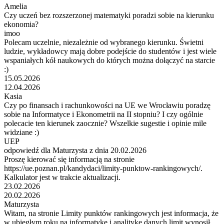
Amelia
Czy uczeń bez rozszerzonej matematyki poradzi sobie na kierunku
ekonomia?
imoo
Polecam uczelnie, niezależnie od wybranego kierunku. Świetni
ludzie, wykładowcy mają dobre podejście do studentów i jest wiele
wspaniałych kół naukowych do których można dołączyć na starcie
:)
15.05.2026
12.04.2026
Kasia
Czy po finansach i rachunkowości na UE we Wrocławiu poradzę
sobie na Informatyce i Ekonometrii na II stopniu? I czy ogólnie
polecacie ten kierunek zaocznie? Wszelkie sugestie i opinie mile
widziane :)
UEP
odpowiedź dla Maturzysta z dnia 20.02.2026
Proszę kierować się informacją na stronie
https://ue.poznan.pl/kandydaci/limity-punktow-rankingowych/.
Kalkulator jest w trakcie aktualizacji.
23.02.2026
20.02.2026
Maturzysta
Witam, na stronie Limity punktów rankingowych jest informacja, że
w ubiegłym roku na informatykę i analitykę danych limit wynosił