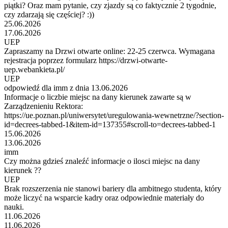
piątki? Oraz mam pytanie, czy zjazdy są co faktycznie 2 tygodnie,
czy zdarzają się częściej? :))
25.06.2026
17.06.2026
UEP
Zapraszamy na Drzwi otwarte online: 22-25 czerwca. Wymagana
rejestracja poprzez formularz https://drzwi-otwarte-
uep.webankieta.pl/
UEP
odpowiedź dla imm z dnia 13.06.2026
Informacje o liczbie miejsc na dany kierunek zawarte są w
Zarządzenieniu Rektora:
https://ue.poznan.pl/uniwersytet/uregulowania-wewnetrzne/?section-
id=decrees-tabbed-1&item-id=137355#scroll-to=decrees-tabbed-1
15.06.2026
13.06.2026
imm
Czy można gdzieś znaleźć informacje o ilosci miejsc na dany
kierunek ??
UEP
Brak rozszerzenia nie stanowi bariery dla ambitnego studenta, który
może liczyć na wsparcie kadry oraz odpowiednie materiały do
nauki.
11.06.2026
11.06.2026