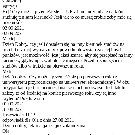
sprawie :)
Patrycja
Hej! Czy można przenieść się na UE z innej uczelni ale na której
studiuję ten sam kierunek? Jeśli tak to co muszę zrobić żeby móc się
przenieść?
03.09.2021
02.09.2021
Maciej
Dzień Dobry, czy jeśli dostałem się na inny kierunek studiów na
uczelni niż mój wymarzony z powodu niewystarczającej ilości
punktów, jest możliwość, jest jakaś szansa, aby się przepisać na inny
kierunek, gdyby np. zwolniło się miejsce? Przed rozpoczęciem
studiów albo w trakcie na pierwszym roku.
Mati
Dzień dobry! Czy można przenieść się po pierwszym roku z
uniwersytetu przyrodniczego na uniwersytet ekonomiczny? W obu
przypadkach jest to kierunek finanse i rachunkowość. Jeśli tak to
zależy to od średniej na koniec pierwszego roku czy są inne
kryteria? Pozdrawiam
01.09.2021
31.08.2021
Krzysztof z UEP
odpowiedź dla Ola z dnia 27.08.2021
Dzień dobry, rekrutacja jest już zakończona.
Ola