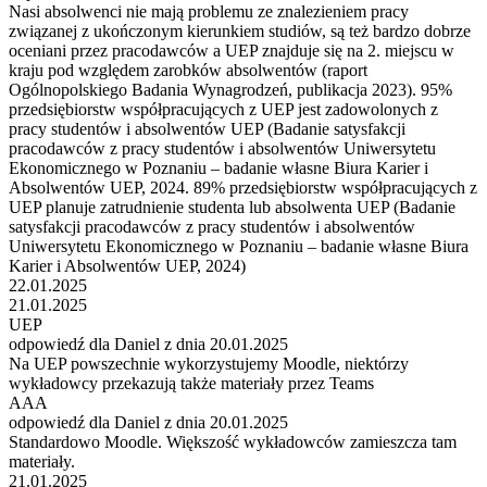
Nasi absolwenci nie mają problemu ze znalezieniem pracy
związanej z ukończonym kierunkiem studiów, są też bardzo dobrze
oceniani przez pracodawców a UEP znajduje się na 2. miejscu w
kraju pod względem zarobków absolwentów (raport
Ogólnopolskiego Badania Wynagrodzeń, publikacja 2023). 95%
przedsiębiorstw współpracujących z UEP jest zadowolonych z
pracy studentów i absolwentów UEP (Badanie satysfakcji
pracodawców z pracy studentów i absolwentów Uniwersytetu
Ekonomicznego w Poznaniu – badanie własne Biura Karier i
Absolwentów UEP, 2024. 89% przedsiębiorstw współpracujących z
UEP planuje zatrudnienie studenta lub absolwenta UEP (Badanie
satysfakcji pracodawców z pracy studentów i absolwentów
Uniwersytetu Ekonomicznego w Poznaniu – badanie własne Biura
Karier i Absolwentów UEP, 2024)
22.01.2025
21.01.2025
UEP
odpowiedź dla Daniel z dnia 20.01.2025
Na UEP powszechnie wykorzystujemy Moodle, niektórzy
wykładowcy przekazują także materiały przez Teams
AAA
odpowiedź dla Daniel z dnia 20.01.2025
Standardowo Moodle. Większość wykładowców zamieszcza tam
materiały.
21.01.2025