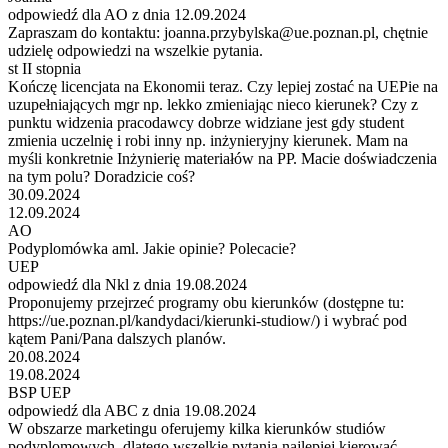
odpowiedź dla AO z dnia 12.09.2024
Zapraszam do kontaktu: joanna.przybylska@ue.poznan.pl, chętnie
udzielę odpowiedzi na wszelkie pytania.
st II stopnia
Kończę licencjata na Ekonomii teraz. Czy lepiej zostać na UEPie na
uzupełniających mgr np. lekko zmieniając nieco kierunek? Czy z
punktu widzenia pracodawcy dobrze widziane jest gdy student
zmienia uczelnię i robi inny np. inżynieryjny kierunek. Mam na
myśli konkretnie Inżynierię materiałów na PP. Macie doświadczenia
na tym polu? Doradzicie coś?
30.09.2024
12.09.2024
AO
Podyplomówka aml. Jakie opinie? Polecacie?
UEP
odpowiedź dla Nkl z dnia 19.08.2024
Proponujemy przejrzeć programy obu kierunków (dostępne tu:
https://ue.poznan.pl/kandydaci/kierunki-studiow/) i wybrać pod
kątem Pani/Pana dalszych planów.
20.08.2024
19.08.2024
BSP UEP
odpowiedź dla ABC z dnia 19.08.2024
W obszarze marketingu oferujemy kilka kierunków studiów
podyplomowych, dlatego wszelkie pytania najlepiej kierować