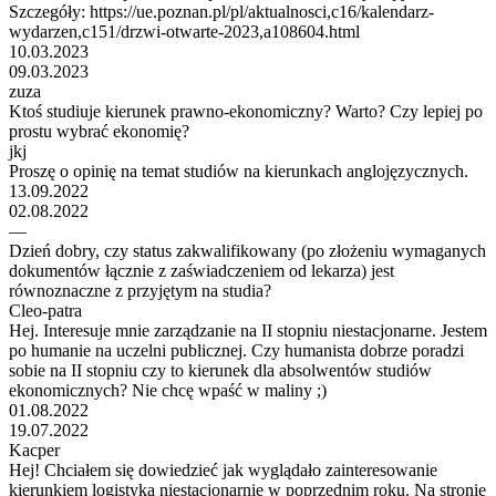
Szczegóły: https://ue.poznan.pl/pl/aktualnosci,c16/kalendarz-
wydarzen,c151/drzwi-otwarte-2023,a108604.html
10.03.2023
09.03.2023
zuza
Ktoś studiuje kierunek prawno-ekonomiczny? Warto? Czy lepiej po
prostu wybrać ekonomię?
jkj
Proszę o opinię na temat studiów na kierunkach anglojęzycznych.
13.09.2022
02.08.2022
—
Dzień dobry, czy status zakwalifikowany (po złożeniu wymaganych
dokumentów łącznie z zaświadczeniem od lekarza) jest
równoznaczne z przyjętym na studia?
Cleo-patra
Hej. Interesuje mnie zarządzanie na II stopniu niestacjonarne. Jestem
po humanie na uczelni publicznej. Czy humanista dobrze poradzi
sobie na II stopniu czy to kierunek dla absolwentów studiów
ekonomicznych? Nie chcę wpaść w maliny ;)
01.08.2022
19.07.2022
Kacper
Hej! Chciałem się dowiedzieć jak wyglądało zainteresowanie
kierunkiem logistyka niestacjonarnie w poprzednim roku. Na stronie