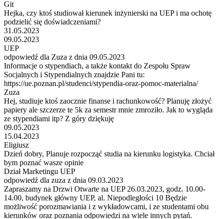
Git
Hejka, czy ktoś studiował kierunek inżynierski na UEP i ma ochotę
podzielić się doświadczeniami?
31.05.2023
09.05.2023
UEP
odpowiedź dla Zuza z dnia 09.05.2023
Informacje o stypendiach, a także kontakt do Zespołu Spraw
Socjalnych i Stypendialnych znajdzie Pani tu:
https://ue.poznan.pl/studenci/stypendia-oraz-pomoc-materialna/
Zuza
Hej, studiuje ktoś zaocznie finanse i rachunkowość? Planuję złożyć
papiery ale szczerze te 5k za semestr mnie zmroziło. Jak to wygląda
ze stypendiami itp? Z góry dziękuję
09.05.2023
15.04.2023
Eligiusz
Dzień dobry, Planuje rozpocząć studia na kierunku logistyka. Chciał
bym poznać wasze opinie
Dział Marketingu UEP
odpowiedź dla zuza z dnia 09.03.2023
Zapraszamy na Drzwi Otwarte na UEP 26.03.2023, godz. 10.00-
14.00, budynek główny UEP, al. Niepodległości 10 Będzie
możliwość porozmawiania i z wykładowcami, i ze studentami obu
kierunków oraz poznania odpowiedzi na wiele innych pytań.