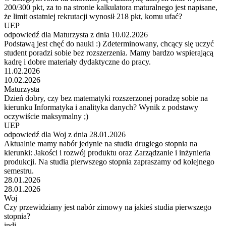
200/300 pkt, za to na stronie kalkulatora maturalnego jest napisane,
że limit ostatniej rekrutacji wynosił 218 pkt, komu ufać?
UEP
odpowiedź dla Maturzysta z dnia 10.02.2026
Podstawą jest chęć do nauki :) Zdeterminowany, chcący się uczyć
student poradzi sobie bez rozszerzenia. Mamy bardzo wspierającą
kadrę i dobre materiały dydaktyczne do pracy.
11.02.2026
10.02.2026
Maturzysta
Dzień dobry, czy bez matematyki rozszerzonej poradzę sobie na
kierunku Informatyka i analityka danych? Wynik z podstawy
oczywiście maksymalny ;)
UEP
odpowiedź dla Woj z dnia 28.01.2026
Aktualnie mamy nabór jedynie na studia drugiego stopnia na
kierunki: Jakości i rozwój produktu oraz Zarządzanie i inżynieria
produkcji. Na studia pierwszego stopnia zapraszamy od kolejnego
semestru.
28.01.2026
28.01.2026
Woj
Czy przewidziany jest nabór zimowy na jakieś studia pierwszego
stopnia?
indi