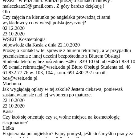
WSEIT w Poznaniu. Bardzo proszę o kontakt mailowy :
maleczkaax3@gmail.com . Z góry bardzo dziękuję !
Olo
Czy zajęcia na kierunku po angielsku prowadzą ci sami
wykładowcy co w wersji polskojęzycznej?
02.12.2020
23.10.2020
WSEiT Kosmetologia
odpowiedź dla Kasia z dnia 22.10.2020
Proszę o kontakt w tej sprawie z biurem rekrutacji, a w przypadku
przeniesienia z innej uczelni bezpośrednio z Biurem Obsługi
Studenta telefony bezpośrednie: +4861 839 10 04 lub +4861 839 10
05 e-mail: rekrutacja@wseit.edu.pl Biuro Obsługi Studenta tel. 48
61 832 77 76 w. 103, 104 , kom. 691 430 797 e-mail:
bos@wseit.edu.pl
Marianna
Jak wyglądają opłaty w tej szkole? Jestem ciekawa, ponieważ
zastanawiam się nad jej wyborem po maturze.
22.10.2020
22.10.2020
Kasia
Czy ktoś się orientuje czy są wolne miejsca na kosmetologię
stacjonarnie?
Lidka
Fizjoterapia po angielsku? Fajny pomysł, jeśli ktoś myśli o pracy za