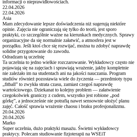
informacji o nieprawidłowościach.
22.04.2026
22.04.2026
Asia
Mam zdecydowanie lepsze doświadczenia niż sugerują niektóre
opinie. Zajęcia nie ograniczają się tylko do teorii, jest sporo
praktyki, co szczególnie ważne na kierunkach medycznych. Sprawy
organizacyjne da się normalnie załatwić, a atmosfera jest w
porządku. Jeśli ktoś chce się rozwijać, można tu zdobyć naprawdę
solidne przygotowanie do zawodu.
Odradzam tą uczelnię
Ta uczelnia to jedno wielkie rozczarowanie. Wykładowcy często nie
pojawiają się na zajęciach i sprawiają wrażenie, jakby kompletnie
nie zależało im na studentach ani na jakości nauczania. Program
studiów również pozostawia wiele do życzenia — przedmioty typu
„fitball” to zwykła strata czasu, zamiast czegoś naprawdę
wartościowego. Dziekanat to kolejny problem — załatwienie
czegokolwiek graniczy z cudem, wszystko jest robione „pod
górkę”, a jednocześnie nie potrafią nawet sensownie ułożyć planu
zajęć. Całość sprawia wrażenie chaosu i braku profesjonalizmu.
20.04.2026
20.04.2026
Marko
Super uczelnia, dużo praktyki masażu. Świetni wykładowcy
praktycy. Polecam studiowanie fizjoterapii na WSEiT