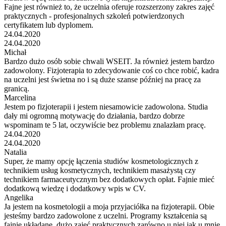
Fajne jest również to, że uczelnia oferuje rozszerzony zakres zajęć
praktycznych - profesjonalnych szkoleń potwierdzonych
certyfikatem lub dyplomem.
24.04.2020
24.04.2020
Michał
Bardzo dużo osób sobie chwali WSEIT. Ja również jestem bardzo
zadowolony. Fizjoterapia to zdecydowanie coś co chce robić, kadra
na uczelni jest świetna no i są duże szanse później na pracę za
granicą.
Marcelina
Jestem po fizjoterapii i jestem niesamowicie zadowolona. Studia
dały mi ogromną motywację do działania, bardzo dobrze
wspominam te 5 lat, oczywiście bez problemu znalazłam pracę.
24.04.2020
24.04.2020
Natalia
Super, że mamy opcję łączenia studiów kosmetologicznych z
technikiem usług kosmetycznych, technikiem masażystą czy
technikiem farmaceutycznym bez dodatkowych opłat. Fajnie mieć
dodatkową wiedzę i dodatkowy wpis w CV.
Angelika
Ja jestem na kosmetologii a moja przyjaciółka na fizjoterapii. Obie
jesteśmy bardzo zadowolone z uczelni. Programy kształcenia są
fajnie układane, dużo zajęć praktycznych zarówno u niej jak u mnie.