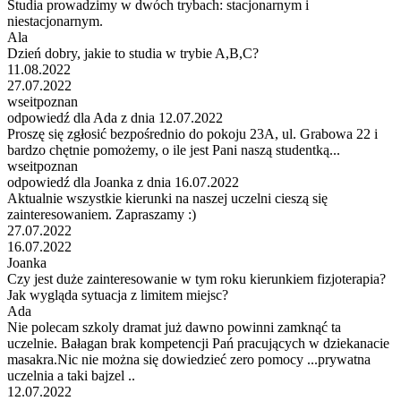
Studia prowadzimy w dwóch trybach: stacjonarnym i
niestacjonarnym.
Ala
Dzień dobry, jakie to studia w trybie A,B,C?
11.08.2022
27.07.2022
wseitpoznan
odpowiedź dla Ada z dnia 12.07.2022
Proszę się zgłosić bezpośrednio do pokoju 23A, ul. Grabowa 22 i
bardzo chętnie pomożemy, o ile jest Pani naszą studentką...
wseitpoznan
odpowiedź dla Joanka z dnia 16.07.2022
Aktualnie wszystkie kierunki na naszej uczelni cieszą się
zainteresowaniem. Zapraszamy :)
27.07.2022
16.07.2022
Joanka
Czy jest duże zainteresowanie w tym roku kierunkiem fizjoterapia?
Jak wygląda sytuacja z limitem miejsc?
Ada
Nie polecam szkoly dramat już dawno powinni zamknąć ta
uczelnie. Bałagan brak kompetencji Pań pracujących w dziekanacie
masakra.Nic nie można się dowiedzieć zero pomocy ...prywatna
uczelnia a taki bajzel ..
12.07.2022