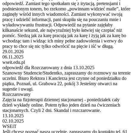
odpowiedź. Zamiast tego spotkałam się z irytacją, pretensjami i
podniesionym tonem, bo rzekomo „powinnam widzieć maile”, które
zaginęły wśród innych wiadomości. Zamiast wykonywać swoją
pracę i udzielić informacji, pani skupiła się na pouczaniu mnie i
wyładowywaniu frustracji. Odpowiedź na pytanie zajęłaby
kilkanaście sekund, ale najwyraźniej było łatwiej się czepiać niż
pomóc. Siedzą jak za karę pracują jak za karę i żyją jak za karę bo
wchodząc tam i widząc ich miny pełne zadowolenia i werwy do
pracy to chce się nic tylko odwrócić na pięcie i iść w długą.
29.01.2026
06.11.2025
wseit.edu.pl
odpowiedź dla Rozczarowany z dnia 13.10.2025
Szanowny Studencie/Studentko, zapraszamy do rozmowy na terenie
uczelni. Biuro Rektora i Kanclerza jest czynne od poniedziałku do
piątku, Poznań, ul. Grabowa 22, pokój 3 Jesteśmy otwarci na
sugestie i uwagi.
Rozczarowany
Zajęcia na fizjoterapii dziennej stacjonarnej - poniedziałek cały
dzień wykłady online. Potem tylko jeden dzień na ćwiczeniach
stacjonarnych. Czyli 2 dni. Skandal i rozczarowanie.
13.10.2025
02.10.2025
WSEiT
Jeśli chcesz poznać naszą uczelnię, zapraszamy do kontaktu tel. 61