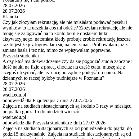
28.07.2026
28.07.2026
Klaudia
Czy jak złożyłam rekrutację, ale nie musiałam podawać peselu i
wyników to ta uczelnia coś mi odeślę? Złożyłam rekrutację ale nie
mogę się zalogować na to konto bo nie dostałam linku
aktywacyjnego, natomiast kiedy próbuje zrobić rekrutację jeszcze
raz to jest że już logowałam się na ten e-mail. Próbowałam już z
zmiana hasła i też nic, mimo że wpisywałam poprawne.
Przyszła studentka
A czy ktoś ma doświadczenie czy da się pogodzić studia zaoczne i
ilość nauki na fizjo z pracą, chociaż na część etatu, muszę się z
czegoś utrzymać, ale też chcę porządnie podejść do nauki. Na
dziennych to raczej byłoby trudniejsze w Poznaniu?
28.07.2026
28.07.2026
wseit.edu.pl
odpowiedź dla Fizjoterapia z dnia 27.07.2026
Zajęcia na studiach niestacjonarnych są średnio 3 razy w miesiącu
po piątku godz. 15 do niedzieli wieczór
wseit.edu.pl
odpowiedź dla Przyszła studentka z dnia 27.07.2026
Zajęcia na studiach stacjonarnych są od poniedziałku do piątku do
godz.15 maksymalnie. Zajęcia na studiach niestacjonarnych są od