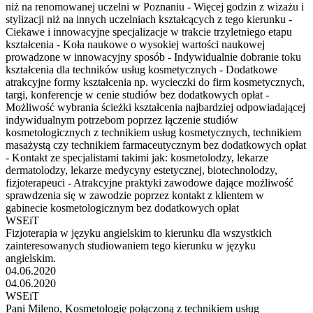
niż na renomowanej uczelni w Poznaniu - Więcej godzin z wizażu i
stylizacji niż na innych uczelniach kształcących z tego kierunku -
Ciekawe i innowacyjne specjalizacje w trakcie trzyletniego etapu
kształcenia - Koła naukowe o wysokiej wartości naukowej
prowadzone w innowacyjny sposób - Indywidualnie dobranie toku
kształcenia dla techników usług kosmetycznych - Dodatkowe
atrakcyjne formy kształcenia np. wycieczki do firm kosmetycznych,
targi, konferencje w cenie studiów bez dodatkowych opłat -
Możliwość wybrania ścieżki kształcenia najbardziej odpowiadającej
indywidualnym potrzebom poprzez łączenie studiów
kosmetologicznych z technikiem usług kosmetycznych, technikiem
masażystą czy technikiem farmaceutycznym bez dodatkowych opłat
- Kontakt ze specjalistami takimi jak: kosmetolodzy, lekarze
dermatolodzy, lekarze medycyny estetycznej, biotechnolodzy,
fizjoterapeuci - Atrakcyjne praktyki zawodowe dające możliwość
sprawdzenia się w zawodzie poprzez kontakt z klientem w
gabinecie kosmetologicznym bez dodatkowych opłat
WSEiT
Fizjoterapia w języku angielskim to kierunku dla wszystkich
zainteresowanych studiowaniem tego kierunku w języku
angielskim.
04.06.2020
04.06.2020
WSEiT
Pani Mileno, Kosmetologię połączoną z technikiem usług