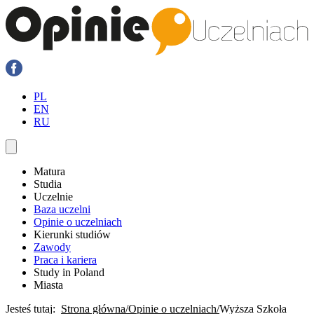
PL
EN
RU
Matura
Studia
Uczelnie
Baza uczelni
Opinie o uczelniach
Kierunki studiów
Zawody
Praca i kariera
Study in Poland
Miasta
Jesteś tutaj:
Strona główna
Opinie o uczelniach
Wyższa Szkoła