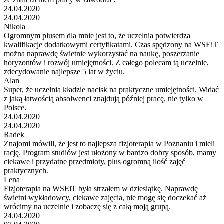
24.04.2020
24.04.2020
Nikola
Ogromnym plusem dla mnie jest to, że uczelnia potwierdza
kwalifikacje dodatkowymi certyfikatami. Czas spędzony na WSEiT
można naprawdę świetnie wykorzystać na naukę, poszerzanie
horyzontów i rozwój umiejętności. Z całego polecam tą uczelnie,
zdecydowanie najlepsze 5 lat w życiu.
Alan
Super, że uczelnia kładzie nacisk na praktyczne umiejętności. Widać
z jaką łatwością absolwenci znajdują później pracę, nie tylko w
Polsce.
24.04.2020
24.04.2020
Radek
Znajomi mówili, że jest to najlepsza fizjoterapia w Poznaniu i mieli
rację. Program studiów jest ułożony w bardzo dobry sposób, mamy
ciekawe i przydatne przedmioty, plus ogromną ilość zajęć
praktycznych.
Lena
Fizjoterapia na WSEiT była strzałem w dziesiątkę. Naprawdę
świetni wykładowcy, ciekawe zajęcia, nie mogę się doczekać aż
wrócimy na uczelnie i zobaczę się z całą moją grupą.
24.04.2020