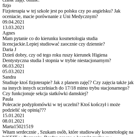
fizjo
Fizjoterapia w tej szkole jest po polsku czy po angielsku? Jak
oceniacie, macie porównanie z Uni Medycznym?
09.04.2021
13.03.2021
Agnes
Mam pytanie co do kierunku kosmetologia studia
licencjackie.Lepiej studiować zaocznie czy dziennie?
Daria J
Dzień dobry, czy od tego roku ruszy kierunek Higiena
Dentystyczna studia I stopnia w trybie niestacjonarnym?
06.03.2021
05.03.2021
Sandra
Studiuje ktoś fizjoterapie? Jak z planem zajęć? Czy zajęcia także jak
na innych innych uczelniach do 17/18 mimo trybu stacjonarnego?
Czy funkcjonuje sekcja siatkówki damskiej?
Paula
Polecacie podyplomówki w tej uczelni? Ktoś kończył i może
podzielić się opinią???
15.01.2021
08.01.2021
Marta15021519
Witam serdecznie , Szukam osób, które studiowały kosmetologię na