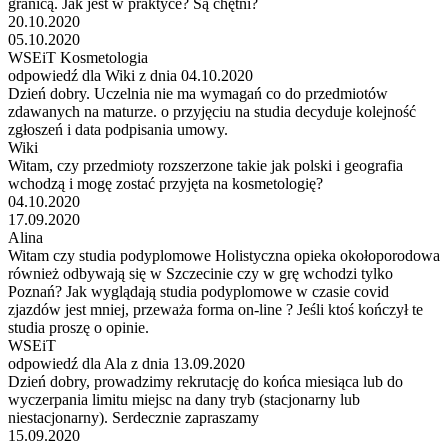
granicą. Jak jest w praktyce? Są chętni?
20.10.2020
05.10.2020
WSEiT Kosmetologia
odpowiedź dla Wiki z dnia 04.10.2020
Dzień dobry. Uczelnia nie ma wymagań co do przedmiotów
zdawanych na maturze. o przyjęciu na studia decyduje kolejność
zgłoszeń i data podpisania umowy.
Wiki
Witam, czy przedmioty rozszerzone takie jak polski i geografia
wchodzą i mogę zostać przyjęta na kosmetologię?
04.10.2020
17.09.2020
Alina
Witam czy studia podyplomowe Holistyczna opieka okołoporodowa
również odbywają się w Szczecinie czy w grę wchodzi tylko
Poznań? Jak wyglądają studia podyplomowe w czasie covid
zjazdów jest mniej, przeważa forma on-line ? Jeśli ktoś kończył te
studia proszę o opinie.
WSEiT
odpowiedź dla Ala z dnia 13.09.2020
Dzień dobry, prowadzimy rekrutację do końca miesiąca lub do
wyczerpania limitu miejsc na dany tryb (stacjonarny lub
niestacjonarny). Serdecznie zapraszamy
15.09.2020