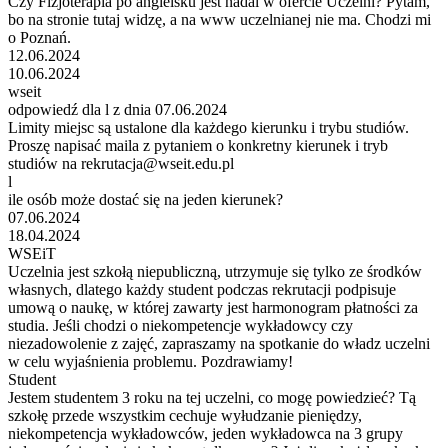
Czy Fizjoterapia po angielsku jest nadal w ofercie Uczelni? Pytam,
bo na stronie tutaj widzę, a na www uczelnianej nie ma. Chodzi mi
o Poznań.
12.06.2024
10.06.2024
wseit
odpowiedź dla l z dnia 07.06.2024
Limity miejsc są ustalone dla każdego kierunku i trybu studiów.
Proszę napisać maila z pytaniem o konkretny kierunek i tryb
studiów na rekrutacja@wseit.edu.pl
l
ile osób może dostać się na jeden kierunek?
07.06.2024
18.04.2024
WSEiT
Uczelnia jest szkołą niepubliczną, utrzymuje się tylko ze środków
własnych, dlatego każdy student podczas rekrutacji podpisuje
umową o naukę, w której zawarty jest harmonogram płatności za
studia. Jeśli chodzi o niekompetencje wykładowcy czy
niezadowolenie z zajęć, zapraszamy na spotkanie do władz uczelni
w celu wyjaśnienia problemu. Pozdrawiamy!
Student
Jestem studentem 3 roku na tej uczelni, co mogę powiedzieć? Tą
szkołę przede wszystkim cechuje wyłudzanie pieniędzy,
niekompetencja wykładowców, jeden wykładowca na 3 grupy