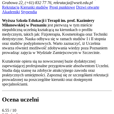
Grabowa 22, (+61) 832 77 76, rekrutacja@wseit.edu.pl
Rekrutacja
Kierunki studiów
Progi punktowe
Drzwi otwarte
Akademiki
Stypendia
Wyższa Szkoła Edukacji i Terapii im. prof. Kazimiery
Milanowskiej w Poznaniu
jest pierwszą w tym mieście
niepubliczną uczelnią kształcącą na kierunkach o profilu
medycznym, takich jak: Fizjoterapia, Kosmetologia oraz Techniki
dentystyczne. Nauka odbywa się w ramach studiów I i II stopnia
oraz studiów podyplomowych. Warto zaznaczyć, iż Uczelnia
stwarza również możliwość zdobywania wiedzy poza Poznaniem
prowadząc zajęcia w Wydziale Zamiejscowym w Szczecinie.
Kształcenie opiera sią na nowoczesnej bazie dydaktycznej
zapewniającej profesjonalne przygotowanie absolwentom Uczelni.
Studia dają szansę na zdobycie atrakcyjnego zawodu oraz
praktycznych umiejętności. Zapoznaj się ze szczegółami rekrutacji
prowadzonej na poszczególne kierunki oraz dostępnymi
specjalnościami.
Ocena uczelni
6.55
/ 10