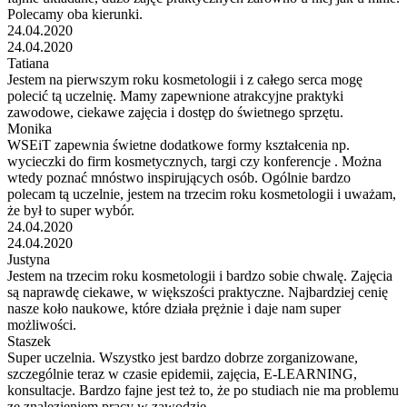
Polecamy oba kierunki.
24.04.2020
24.04.2020
Tatiana
Jestem na pierwszym roku kosmetologii i z całego serca mogę
polecić tą uczelnię. Mamy zapewnione atrakcyjne praktyki
zawodowe, ciekawe zajęcia i dostęp do świetnego sprzętu.
Monika
WSEiT zapewnia świetne dodatkowe formy kształcenia np.
wycieczki do firm kosmetycznych, targi czy konferencje . Można
wtedy poznać mnóstwo inspirujących osób. Ogólnie bardzo
polecam tą uczelnie, jestem na trzecim roku kosmetologii i uważam,
że był to super wybór.
24.04.2020
24.04.2020
Justyna
Jestem na trzecim roku kosmetologii i bardzo sobie chwalę. Zajęcia
są naprawdę ciekawe, w większości praktyczne. Najbardziej cenię
nasze koło naukowe, które działa prężnie i daje nam super
możliwości.
Staszek
Super uczelnia. Wszystko jest bardzo dobrze zorganizowane,
szczególnie teraz w czasie epidemii, zajęcia, E-LEARNING,
konsultacje. Bardzo fajne jest też to, że po studiach nie ma problemu
ze znalezieniem pracy w zawodzie.