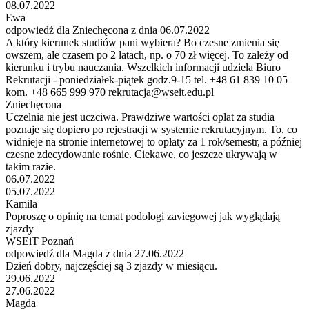
08.07.2022
Ewa
odpowiedź dla Zniechęcona z dnia 06.07.2022
A który kierunek studiów pani wybiera? Bo czesne zmienia się
owszem, ale czasem po 2 latach, np. o 70 zł więcej. To zależy od
kierunku i trybu nauczania. Wszelkich informacji udziela Biuro
Rekrutacji - poniedziałek-piątek godz.9-15 tel. +48 61 839 10 05
kom. +48 665 999 970 rekrutacja@wseit.edu.pl
Zniechęcona
Uczelnia nie jest uczciwa. Prawdziwe wartości oplat za studia
poznaje się dopiero po rejestracji w systemie rekrutacyjnym. To, co
widnieje na stronie internetowej to opłaty za 1 rok/semestr, a później
czesne zdecydowanie rośnie. Ciekawe, co jeszcze ukrywają w
takim razie.
06.07.2022
05.07.2022
Kamila
Poproszę o opinię na temat podologi zaviegowej jak wyglądają
zjazdy
WSEiT Poznań
odpowiedź dla Magda z dnia 27.06.2022
Dzień dobry, najczęściej są 3 zjazdy w miesiącu.
29.06.2022
27.06.2022
Magda