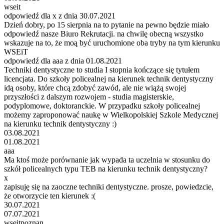
wseit
odpowiedź dla x z dnia 30.07.2021
Dzień dobry, po 15 sierpnia na to pytanie na pewno będzie miało
odpowiedź nasze Biuro Rekrutacji. na chwilę obecną wszystko
wskazuje na to, że moą być uruchomione oba tryby na tym kierunku
WSEiT
odpowiedź dla aaa z dnia 01.08.2021
Techniki dentystyczne to studia I stopnia kończące się tytułem
licencjata. Do szkoły policealnej na kierunek technik dentystyczny
idą osoby, które chcą zdobyć zawód, ale nie wiążą swojej
przyszłości z dalszym rozwojem - studia magisterskie,
podyplomowe, doktoranckie. W przypadku szkoły policealnej
możemy zaproponować naukę w Wielkopolskiej Szkole Medycznej
na kierunku technik dentystyczny :)
03.08.2021
01.08.2021
aaa
Ma ktoś może porównanie jak wypada ta uczelnia w stosunku do
szkół policealnych typu TEB na kierunku technik dentystyczny?
x
zapisuję się na zaoczne techniki dentystyczne. prosze, powiedzcie,
że otworzycie ten kierunek :(
30.07.2021
07.07.2021
wseitpoznan