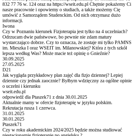
832 77 76 w. 124 oraz na https://wseit.edu.pl Chętnie pokażemy Ci
nasze pracownie i opowiemy o studiach, a także możemy Cię
umówić z Samorządem Studenckim. Od nich otrzymasz dużo
informacji.
Iwona
Czy w Poznaniu kierunek Fizjoterapia jest tylko na 4 uczelniach?
Odrzucam dwie państwowe, bo pewnie nie zdam matury
wystarczająco dobrze. Czy to oznacza, że zostaje mi tylko PAMNS
im. Mieszka I oraz WSEIT im. Milanowskiej? Która z tych szkół
lepsza według Was? Może macie też opinię o Gnieźnie?
30.09.2025
27.05.2025
D21
Jak wygląda przykładowy plan zajęć dla fizjo dziennej? Lepiej
dziennie czy jednak zaocznie? Byłbym wdzięczny za ogólne opinie
o uczelni i kierunku
wseit.edu.pl
odpowiedź dla Ptaszek71 z dnia 30.01.2025
Aktualnie mamy w ofercie fizjoterapię w języku polskim.
Rekrutacja rusza 1 czerwca.
31.01.2025
30.01.2025
Ptaszek71
Czy w roku akademickim 2024/2025 będzie można studiować
niestacjonarnie fizjoterapie po angielsku ?