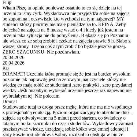
Filip
Witam Piszę tu opinie ponieważ ostatnio to co się dzieje na tej
uczelni to istny cyrk. Wykładowca nie przyjeżdża sobie na zajęcia
bo zapomina i oczywiście kto wychodzi na tym najgorzej? MY
studenci którzy płacimy nie małe pieniądze za to. KPINA. Żeby
dojechać na zajęcia na 8 muszę wstać o 4 i kiedy już jestem na
uczelni taka sytuacja nie do pomyślenia. Błąkasz się po Poznaniu
nie wiesz co ze sobą zrobić i czekać na zajęcia prawie 5 h. Słabo z
waszej strony. Trzeba coś z tym zrobić bo będzie jeszcze gorzej.
ZERO SZACUNKU. Nie pozdrawiam.
20.04.2026
20.04.2026
Kla
DRAMAT! Uczelnia która promuje się że jest na bardzo wysokim
poziomie tak naprawdę jest na zerowym ,nauczyciele którzy nie
wiedzą co mają robić ze studentami ,zero praktyki , zero przydatnej
wiedzy .Jeśli miałabym wybierać uczelnie jeszcze raz napewno nie
wybrałabym tej. Nie polecam
Dramat
Studiowanie tutaj to droga przez mękę, która nie ma nic wspólnego
z profesjonalną edukacją. Poziom organizacyjny to absolutne dno –
zajęcia są odwoływane na 5 minut przed startem, co świadczy o
totalnym braku szacunku do czasu studentów. Wykładowcy zamiast
przekazywać wiedzę, urządzają sobie kółko wzajemnej adoracji i
żarty kosztem studentów. Osobny rozdział to obsługa w biurze