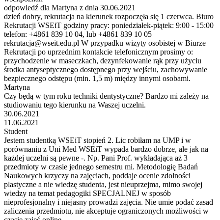
odpowiedź dla Martyna z dnia 30.06.2021
dzień dobry, rekrutacja na kierunek rozpoczęła się 1 czerwca. Biuro
Rekrutacji WSEiT godziny pracy: poniedziałek-piątek: 9:00 - 15:00
telefon: +4861 839 10 04, lub +4861 839 10 05
rekrutacja@wseit.edu.pl W przypadku wizyty osobistej w Biurze
Rekrutacji po uprzednim kontakcie telefonicznym prosimy o:
przychodzenie w maseczkach, dezynfekowanie rąk przy użyciu
środka antyseptycznego dostępnego przy wejściu, zachowywanie
bezpiecznego odstępu (min. 1,5 m) między innymi osobami.
Martyna
Czy będą w tym roku techniki dentystyczne? Bardzo mi zależy na
studiowaniu tego kierunku na Waszej uczelni.
30.06.2021
11.06.2021
Student
Jestem studentką WSEiT stopień 2. Lic robiłam na UMP i w
porównaniu z Uni Med WSEiT wypada bardzo dobrze, ale jak na
każdej uczelni są pewne -. Np. Pani Prof. wykładająca aż 3
przedmioty w czasie jednego semestru mi. Metodologię Badań
Naukowych krzyczy na zajęciach, poddaje ocenie zdolności
plastyczne a nie wiedzę studenta, jest nieuprzejma, mimo swojej
wiedzy na temat pedagogiki SPECJALNEJ w sposób
nieprofesjonalny i niejasny prowadzi zajęcia. Nie umie podać zasad
zaliczenia przedmiotu, nie akceptuje ograniczonych możliwości w
czasie zajęć online.