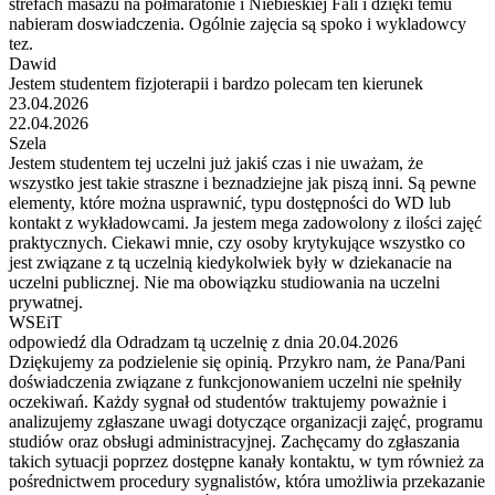
strefach masazu na połmaratonie i Niebieskiej Fali i dzięki temu
nabieram doswiadczenia. Ogólnie zajęcia są spoko i wykladowcy
tez.
Dawid
Jestem studentem fizjoterapii i bardzo polecam ten kierunek
23.04.2026
22.04.2026
Szela
Jestem studentem tej uczelni już jakiś czas i nie uważam, że
wszystko jest takie straszne i beznadziejne jak piszą inni. Są pewne
elementy, które można usprawnić, typu dostępności do WD lub
kontakt z wykładowcami. Ja jestem mega zadowolony z ilości zajęć
praktycznych. Ciekawi mnie, czy osoby krytykujące wszystko co
jest związane z tą uczelnią kiedykolwiek były w dziekanacie na
uczelni publicznej. Nie ma obowiązku studiowania na uczelni
prywatnej.
WSEiT
odpowiedź dla Odradzam tą uczelnię z dnia 20.04.2026
Dziękujemy za podzielenie się opinią. Przykro nam, że Pana/Pani
doświadczenia związane z funkcjonowaniem uczelni nie spełniły
oczekiwań. Każdy sygnał od studentów traktujemy poważnie i
analizujemy zgłaszane uwagi dotyczące organizacji zajęć, programu
studiów oraz obsługi administracyjnej. Zachęcamy do zgłaszania
takich sytuacji poprzez dostępne kanały kontaktu, w tym również za
pośrednictwem procedury sygnalistów, która umożliwia przekazanie