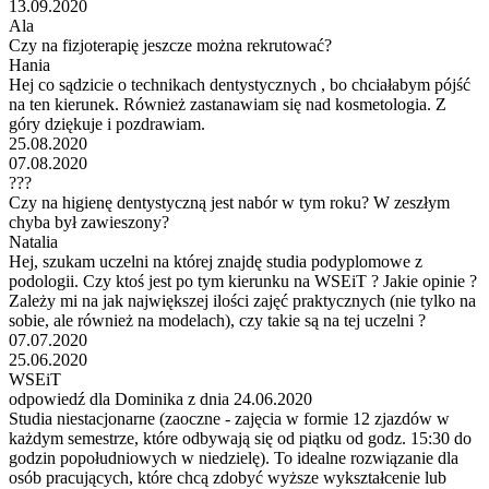
13.09.2020
Ala
Czy na fizjoterapię jeszcze można rekrutować?
Hania
Hej co sądzicie o technikach dentystycznych , bo chciałabym pójść
na ten kierunek. Również zastanawiam się nad kosmetologia. Z
góry dziękuje i pozdrawiam.
25.08.2020
07.08.2020
???
Czy na higienę dentystyczną jest nabór w tym roku? W zeszłym
chyba był zawieszony?
Natalia
Hej, szukam uczelni na której znajdę studia podyplomowe z
podologii. Czy ktoś jest po tym kierunku na WSEiT ? Jakie opinie ?
Zależy mi na jak największej ilości zajęć praktycznych (nie tylko na
sobie, ale również na modelach), czy takie są na tej uczelni ?
07.07.2020
25.06.2020
WSEiT
odpowiedź dla Dominika z dnia 24.06.2020
Studia niestacjonarne (zaoczne - zajęcia w formie 12 zjazdów w
każdym semestrze, które odbywają się od piątku od godz. 15:30 do
godzin popołudniowych w niedzielę). To idealne rozwiązanie dla
osób pracujących, które chcą zdobyć wyższe wykształcenie lub