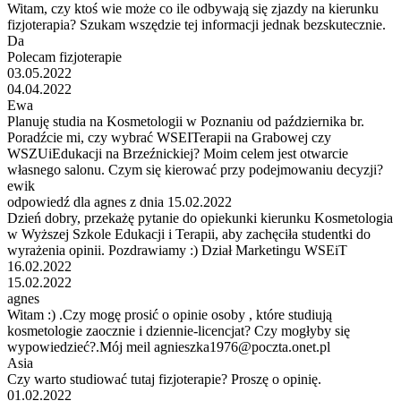
Witam, czy ktoś wie może co ile odbywają się zjazdy na kierunku
fizjoterapia? Szukam wszędzie tej informacji jednak bezskutecznie.
Da
Polecam fizjoterapie
03.05.2022
04.04.2022
Ewa
Planuję studia na Kosmetologii w Poznaniu od października br.
Poradźcie mi, czy wybrać WSEITerapii na Grabowej czy
WSZUiEdukacji na Brzeźnickiej? Moim celem jest otwarcie
własnego salonu. Czym się kierować przy podejmowaniu decyzji?
ewik
odpowiedź dla agnes z dnia 15.02.2022
Dzień dobry, przekażę pytanie do opiekunki kierunku Kosmetologia
w Wyższej Szkole Edukacji i Terapii, aby zachęciła studentki do
wyrażenia opinii. Pozdrawiamy :) Dział Marketingu WSEiT
16.02.2022
15.02.2022
agnes
Witam :) .Czy mogę prosić o opinie osoby , które studiują
kosmetologie zaocznie i dziennie-licencjat? Czy mogłyby się
wypowiedzieć?.Mój meil agnieszka1976@poczta.onet.pl
Asia
Czy warto studiować tutaj fizjoterapie? Proszę o opinię.
01.02.2022