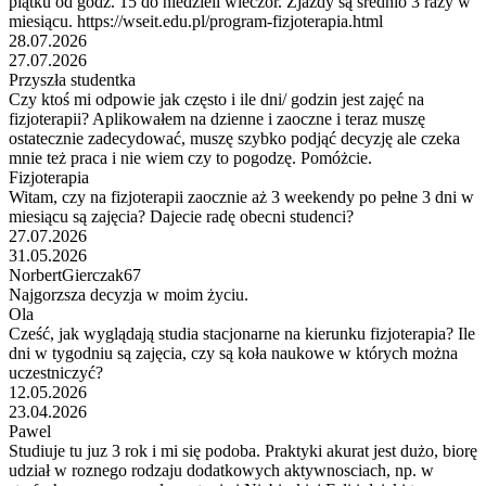
piątku od godz. 15 do niedzieli wieczór. Zjazdy są średnio 3 razy w
miesiącu. https://wseit.edu.pl/program-fizjoterapia.html
28.07.2026
27.07.2026
Przyszła studentka
Czy ktoś mi odpowie jak często i ile dni/ godzin jest zajęć na
fizjoterapii? Aplikowałem na dzienne i zaoczne i teraz muszę
ostatecznie zadecydować, muszę szybko podjąć decyzję ale czeka
mnie też praca i nie wiem czy to pogodzę. Pomóżcie.
Fizjoterapia
Witam, czy na fizjoterapii zaocznie aż 3 weekendy po pełne 3 dni w
miesiącu są zajęcia? Dajecie radę obecni studenci?
27.07.2026
31.05.2026
NorbertGierczak67
Najgorzsza decyzja w moim życiu.
Ola
Cześć, jak wyglądają studia stacjonarne na kierunku fizjoterapia? Ile
dni w tygodniu są zajęcia, czy są koła naukowe w których można
uczestniczyć?
12.05.2026
23.04.2026
Pawel
Studiuje tu juz 3 rok i mi się podoba. Praktyki akurat jest dużo, biorę
udział w roznego rodzaju dodatkowych aktywnosciach, np. w