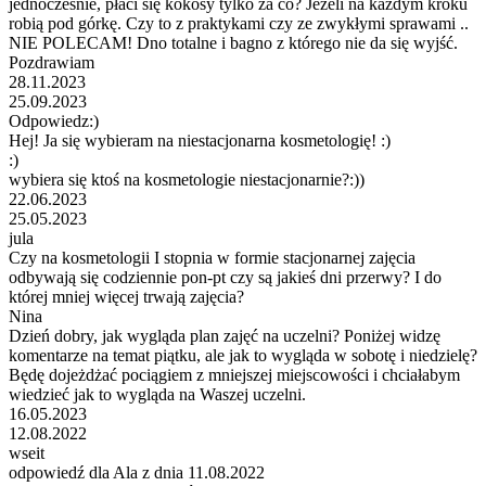
jednocześnie, płaci się kokosy tylko za co? Jeżeli na każdym kroku
robią pod górkę. Czy to z praktykami czy ze zwykłymi sprawami ..
NIE POLECAM! Dno totalne i bagno z którego nie da się wyjść.
Pozdrawiam
28.11.2023
25.09.2023
Odpowiedz:)
Hej! Ja się wybieram na niestacjonarna kosmetologię! :)
:)
wybiera się ktoś na kosmetologie niestacjonarnie?:))
22.06.2023
25.05.2023
jula
Czy na kosmetologii I stopnia w formie stacjonarnej zajęcia
odbywają się codziennie pon-pt czy są jakieś dni przerwy? I do
której mniej więcej trwają zajęcia?
Nina
Dzień dobry, jak wygląda plan zajęć na uczelni? Poniżej widzę
komentarze na temat piątku, ale jak to wygląda w sobotę i niedzielę?
Będę dojeżdżać pociągiem z mniejszej miejscowości i chciałabym
wiedzieć jak to wygląda na Waszej uczelni.
16.05.2023
12.08.2022
wseit
odpowiedź dla Ala z dnia 11.08.2022