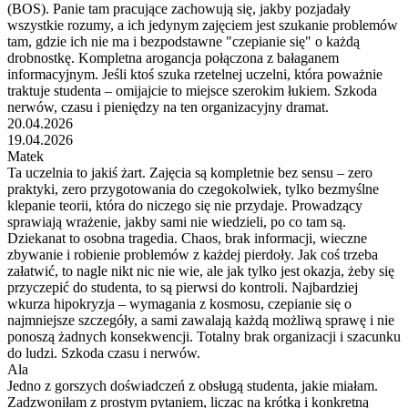
(BOS). Panie tam pracujące zachowują się, jakby pozjadały
wszystkie rozumy, a ich jedynym zajęciem jest szukanie problemów
tam, gdzie ich nie ma i bezpodstawne "czepianie się" o każdą
drobnostkę. Kompletna arogancja połączona z bałaganem
informacyjnym. Jeśli ktoś szuka rzetelnej uczelni, która poważnie
traktuje studenta – omijajcie to miejsce szerokim łukiem. Szkoda
nerwów, czasu i pieniędzy na ten organizacyjny dramat.
20.04.2026
19.04.2026
Matek
Ta uczelnia to jakiś żart. Zajęcia są kompletnie bez sensu – zero
praktyki, zero przygotowania do czegokolwiek, tylko bezmyślne
klepanie teorii, która do niczego się nie przydaje. Prowadzący
sprawiają wrażenie, jakby sami nie wiedzieli, po co tam są.
Dziekanat to osobna tragedia. Chaos, brak informacji, wieczne
zbywanie i robienie problemów z każdej pierdoły. Jak coś trzeba
załatwić, to nagle nikt nic nie wie, ale jak tylko jest okazja, żeby się
przyczepić do studenta, to są pierwsi do kontroli. Najbardziej
wkurza hipokryzja – wymagania z kosmosu, czepianie się o
najmniejsze szczegóły, a sami zawalają każdą możliwą sprawę i nie
ponoszą żadnych konsekwencji. Totalny brak organizacji i szacunku
do ludzi. Szkoda czasu i nerwów.
Ala
Jedno z gorszych doświadczeń z obsługą studenta, jakie miałam.
Zadzwoniłam z prostym pytaniem, licząc na krótką i konkretną