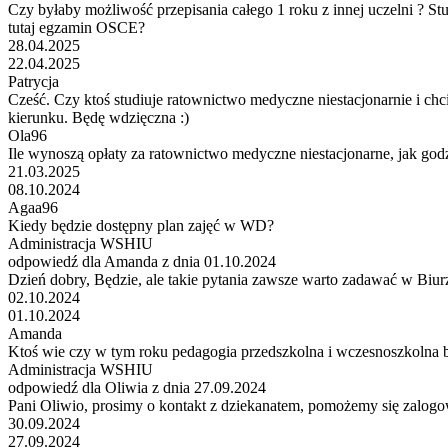
Czy byłaby możliwość przepisania całego 1 roku z innej uczelni ? Stu
tutaj egzamin OSCE?
28.04.2025
22.04.2025
Patrycja
Cześć. Czy ktoś studiuje ratownictwo medyczne niestacjonarnie i chc
kierunku. Będę wdzięczna :)
Ola96
Ile wynoszą opłaty za ratownictwo medyczne niestacjonarne, jak godzin
21.03.2025
08.10.2024
Agaa96
Kiedy będzie dostępny plan zajęć w WD?
Administracja WSHIU
odpowiedź dla Amanda z dnia 01.10.2024
Dzień dobry, Będzie, ale takie pytania zawsze warto zadawać w Biur
02.10.2024
01.10.2024
Amanda
Ktoś wie czy w tym roku pedagogia przedszkolna i wczesnoszkolna 
Administracja WSHIU
odpowiedź dla Oliwia z dnia 27.09.2024
Pani Oliwio, prosimy o kontakt z dziekanatem, pomożemy się zalogo
30.09.2024
27.09.2024