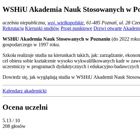
WSHiU Akademia Nauk Stosowanych w P
uczelnia niepubliczna
,
woj. wielkopolskie
, 61-485 Poznań, ul. 28 Cz
Rekrutacja
Kierunki studiów
Progi punktowe
Drzwi otwarte
Akademi
WSHiU Akademia Nauk Stosowanych w Poznaniu
(do 2022 roku 
gospodarczego w 1997 roku.
Szkoła realizuje studia na kierunkach takich, jak: zarządzanie, ekon
cel obiera sobie kształcenie wysoko wykwalifikowanych kadr w zawod
uczestniczy w programach dydaktycznych i edukacyjno-badawczych U
Dowiedz się, jak wyglądają studia w WSHiU Akademii Nauk Stosowan
Kalendarz akademicki
Ocena uczelni
5.13
/ 10
208 głosów