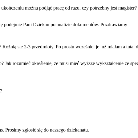
ch ukończeniu można podjąć pracę od razu, czy potrzebny jest magister?
yzję podejmie Pani Dziekan po analizie dokumentów. Pozdrawiamy
h? Różnią sie 2-3 przedmioty. Po prostu wcześniej je już miałam a tutaj
o? Jak rozumieć określenie, że musi mieć wyższe wykształcenie ze specja
e?
as. Prosimy zgłosić się do naszego dziekanatu.