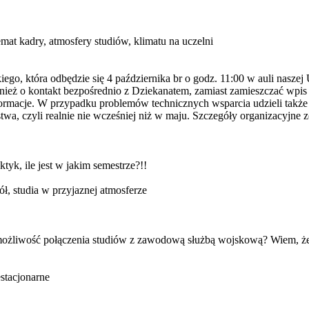
mat kadry, atmosfery studiów, klimatu na uczelni
o, która odbędzie się 4 października br o godz. 11:00 w auli naszej 
wnież o kontakt bezpośrednio z Dziekanatem, zamiast zamieszczać wp
formacje. W przypadku problemów technicznych wsparcia udzieli także 
twa, czyli realnie nie wcześniej niż w maju. Szczegóły organizacyjne
tyk, ile jest w jakim semestrze?!!
, studia w przyjaznej atmosferze
możliwość połączenia studiów z zawodową służbą wojskową? Wiem, że n
estacjonarne