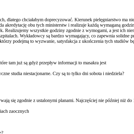
, dlatego chciałabym doprecyzować. Kierunek pielęgniarstwo ma niem
a akredytację obu tych ministerstw i realizuje każdą wymaganą godzinę
k. Realizujemy wszystkie godziny zgodnie z wymogami, a jest ich nie
 szpitalach. Wykładowcy są bardzo wymagający, co zapewnia solidne 
 którzy podejmą to wyzwanie, satysfakcja z ukończenia tych studiów b
tóre tam już są gdyż przepływ informacji to masakra jest
ne studia niestacjonarne. Czy są to tylko dni sobota i niedziela?
wają się zgodnie z ustalonymi planami. Najczęściej nie później niż do
diach zaocznych
e?