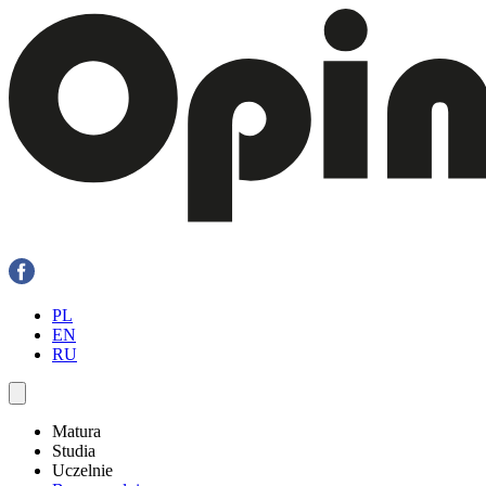
PL
EN
RU
Matura
Studia
Uczelnie