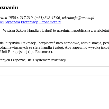
oznaniu
erwca 1956 r. 217-219, (+61) 843 47 96, rekrutacja@wshiu.pl
ki
Stypendia
Prezentacja
Strona uczelni
- Wyższa Szkoła Handlu i Usług) to uczelnia niepubliczna z wieloletni
omia, turystyka i rekreacja, bezpieczeństwo narodowe, administracja, p
ach związanych ze sferą handlu i usług. Aby zapewnić wysoką jakość 
nii Europejskiej (np. Erasmus+).
ych i zapoznaj się z systemem rekrutacji.