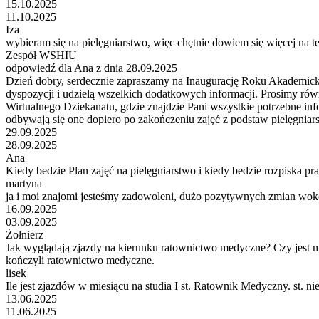
15.10.2025
11.10.2025
Iza
wybieram się na pielęgniarstwo, więc chętnie dowiem się więcej na te
Zespół WSHIU
odpowiedź dla Ana z dnia 28.09.2025
Dzień dobry, serdecznie zapraszamy na Inaugurację Roku Akademickieg
dyspozycji i udzielą wszelkich dodatkowych informacji. Prosimy ró
Wirtualnego Dziekanatu, gdzie znajdzie Pani wszystkie potrzebne in
odbywają się one dopiero po zakończeniu zajęć z podstaw pielęgniars
29.09.2025
28.09.2025
Ana
Kiedy bedzie Plan zajęć na pielęgniarstwo i kiedy bedzie rozpiska prak
martyna
ja i moi znajomi jesteśmy zadowoleni, dużo pozytywnych zmian wokół
16.09.2025
03.09.2025
Żołnierz
Jak wyglądają zjazdy na kierunku ratownictwo medyczne? Czy jest 
kończyli ratownictwo medyczne.
lisek
Ile jest zjazdów w miesiącu na studia I st. Ratownik Medyczny. st. ni
13.06.2025
11.06.2025