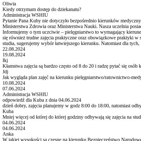
Oliwia
Kiedy otrzymam dostęp do dziekanatu?
Administracja WSHIU
Pytanie Pana Kuby nie dotyczyło bezpośrednio kierunków medycznych
Ministerstwa Zdrowia oraz Ministerstwa Nauki. Nasza uczelnia posiad
Informujemy o tym uczciwie – pielęgniarstwo to wymagający kierune
się również trudne zajęcia praktyczne oraz obowiązkowe praktyki w
studia, sugerujemy wybór łatwiejszego kierunku. Natomiast dla tych,
22.08.2024
19.08.2024
Ikj
Kłamstwa zajęcia są bardzo często od 8 do 20 i radzę pytać się osób k
Jdj
Jak wygląda plan zajęć na kierunku pielęgniarstwo/ratownictwo-medycz
10.08.2024
07.06.2024
Administracja WSHIU
odpowiedź dla Kuba z dnia 04.06.2024
dzień dobry, zajęcia planujemy w godz 8:00 do 18:00, natomiast odby
Kuba
Mniej więcej od której do której godziny odbywają się zajęcia na stu
04.06.2024
04.06.2024
Anka
W jakiej wysokości są czesne na kierunku Bezpieczeństwo Narodow