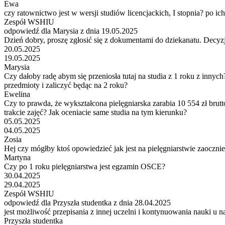
Ewa
czy ratownictwo jest w wersji studiów licencjackich, I stopnia? po i
Zespół WSHIU
odpowiedź dla Marysia z dnia 19.05.2025
Dzień dobry, proszę zgłosić się z dokumentami do dziekanatu. Dec
20.05.2025
19.05.2025
Marysia
Czy dałoby radę abym się przeniosła tutaj na studia z 1 roku z innyc
przedmioty i zaliczyć będąc na 2 roku?
Ewelina
Czy to prawda, że wykształcona pielęgniarska zarabia 10 554 zł brutt
trakcie zajęć? Jak oceniacie same studia na tym kierunku?
05.05.2025
04.05.2025
Zosia
Hej czy mógłby ktoś opowiedzieć jak jest na pielęgniarstwie zaoczni
Martyna
Czy po 1 roku pielęgniarstwa jest egzamin OSCE?
30.04.2025
29.04.2025
Zespół WSHIU
odpowiedź dla Przyszła studentka z dnia 28.04.2025
jest możliwość przepisania z innej uczelni i kontynuowania nauki u n
Przyszła studentka