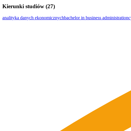
Kierunki studiów (27)
analityka danych ekonomicznych
bachelor in business administration
c