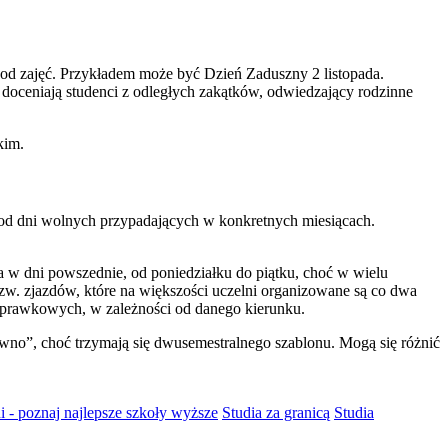
 od zajęć. Przykładem może być Dzień Zaduszny 2 listopada.
doceniają studenci z odległych zakątków, odwiedzający rodzinne
kim.
 od dni wolnych przypadających w konkretnych miesiącach.
a w dni powszednie, od poniedziałku do piątku, choć w wielu
zw. zjazdów, które na większości uczelni organizowane są co dwa
 poprawkowych, w zależności od danego kierunku.
tywno”, choć trzymają się dwusemestralnego szablonu. Mogą się różnić
i - poznaj najlepsze szkoły wyższe
Studia za granicą
Studia