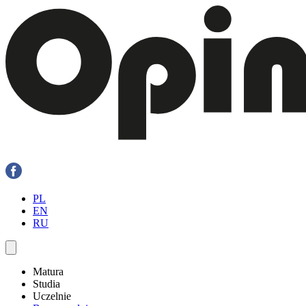
PL
EN
RU
Matura
Studia
Uczelnie