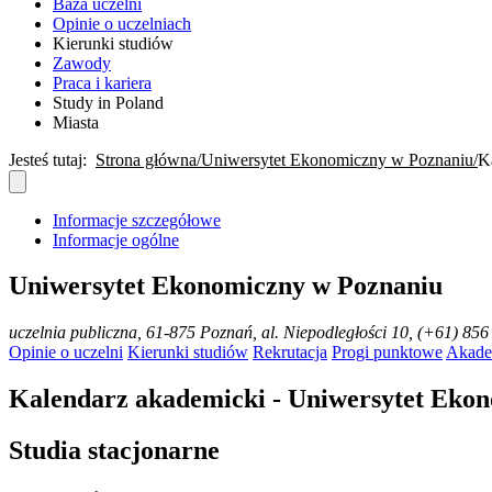
Baza uczelni
Opinie o uczelniach
Kierunki studiów
Zawody
Praca i kariera
Study in Poland
Miasta
Jesteś tutaj:
Strona główna
Uniwersytet Ekonomiczny w Poznaniu
K
Informacje szczegółowe
Informacje ogólne
Uniwersytet Ekonomiczny w Poznaniu
uczelnia publiczna
, 61-875 Poznań, al. Niepodległości 10, (+61) 85
Opinie o uczelni
Kierunki studiów
Rekrutacja
Progi punktowe
Akade
Kalendarz akademicki - Uniwersytet Eko
Studia stacjonarne