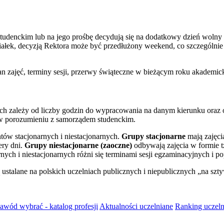
studenckim lub na jego prośbę decydują się na dodatkowy dzień wolny
iałek, decyzją Rektora może być przedłużony weekend, co szczególnie 
an zajęć, terminy sesji, przerwy świąteczne w bieżącym roku akademic
ach zależy od liczby godzin do wypracowania na danym kierunku oraz
w w porozumieniu z samorządem studenckim.
ntów stacjonarnych i niestacjonarnych.
Grupy stacjonarne
mają zajęci
ery dni.
Grupy niestacjonarne (zaoczne)
odbywają zajęcia w formie t
rnych i niestacjonarnych różni się terminami sesji egzaminacyjnych i
 ustalane na polskich uczelniach publicznych i niepublicznych „na sz
zawód wybrać - katalog profesji
Aktualności uczelniane
Ranking uczeln