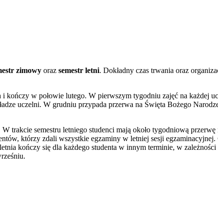
mestr zimowy
oraz
semestr letni
. Dokładny czas trwania oraz organiz
 i kończy w połowie lutego. W pierwszym tygodniu zajęć na każdej ucz
ładze uczelni. W grudniu przypada przerwa na Święta Bożego Narodzen
 W trakcie semestru letniego studenci mają około tygodniową przerwę 
dentów, którzy zdali wszystkie egzaminy w letniej sesji egzaminacyjnej
letnia kończy się dla każdego studenta w innym terminie, w zależnośc
rześniu.