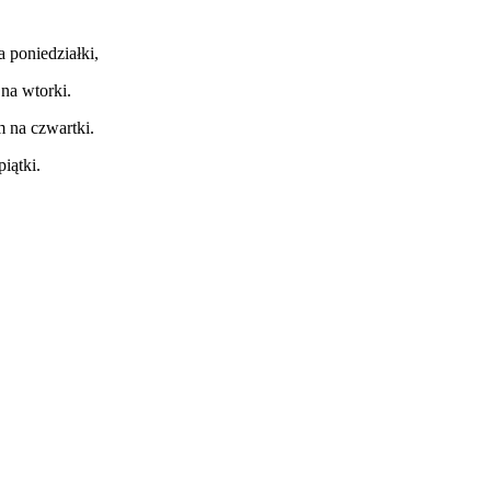
a poniedziałki,
 na wtorki.
m na czwartki.
iątki.