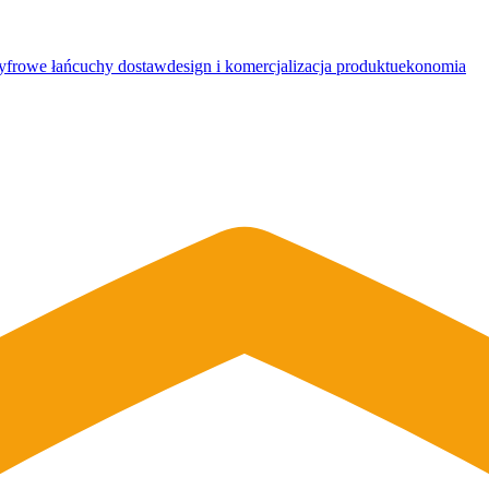
yfrowe łańcuchy dostaw
design i komercjalizacja produktu
ekonomia