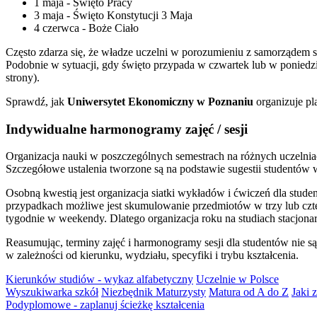
1 maja - Święto Pracy
3 maja - Święto Konstytucji 3 Maja
4 czerwca - Boże Ciało
Często zdarza się, że władze uczelni w porozumieniu z samorządem 
Podobnie w sytuacji, gdy święto przypada w czwartek lub w poniedz
strony).
Sprawdź, jak
Uniwersytet Ekonomiczny w Poznaniu
organizuje pl
Indywidualne harmonogramy zajęć / sesji
Organizacja nauki w poszczególnych semestrach na różnych uczelni
Szczegółowe ustalenia tworzone są na podstawie sugestii studentó
Osobną kwestią jest organizacja siatki wykładów i ćwiczeń dla stude
przypadkach możliwe jest skumulowanie przedmiotów w trzy lub czt
tygodnie w weekendy. Dlatego organizacja roku na studiach stacjona
Reasumując, terminy zajęć i harmonogramy sesji dla studentów nie są
w zależności od kierunku, wydziału, specyfiki i trybu kształcenia.
Kierunków studiów - wykaz alfabetyczny
Uczelnie w Polsce
Wyszukiwarka szkół
Niezbędnik Maturzysty
Matura od A do Z
Jaki 
Podyplomowe - zaplanuj ścieżkę kształcenia