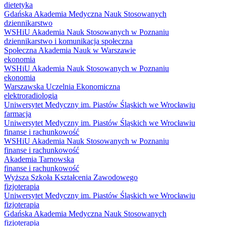
dietetyka
Gdańska Akademia Medyczna Nauk Stosowanych
dziennikarstwo
WSHiU Akademia Nauk Stosowanych w Poznaniu
dziennikarstwo i komunikacja społeczna
Społeczna Akademia Nauk w Warszawie
ekonomia
WSHiU Akademia Nauk Stosowanych w Poznaniu
ekonomia
Warszawska Uczelnia Ekonomiczna
elektroradiologia
Uniwersytet Medyczny im. Piastów Śląskich we Wrocławiu
farmacja
Uniwersytet Medyczny im. Piastów Śląskich we Wrocławiu
finanse i rachunkowość
WSHiU Akademia Nauk Stosowanych w Poznaniu
finanse i rachunkowość
Akademia Tarnowska
finanse i rachunkowość
Wyższa Szkoła Kształcenia Zawodowego
fizjoterapia
Uniwersytet Medyczny im. Piastów Śląskich we Wrocławiu
fizjoterapia
Gdańska Akademia Medyczna Nauk Stosowanych
fizjoterapia