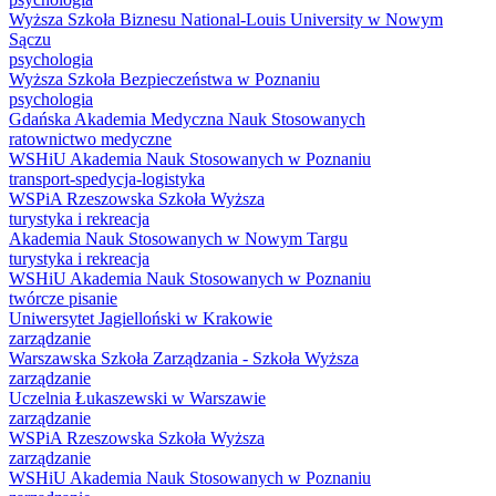
Wyższa Szkoła Biznesu National-Louis University w Nowym
Sączu
psychologia
Wyższa Szkoła Bezpieczeństwa w Poznaniu
psychologia
Gdańska Akademia Medyczna Nauk Stosowanych
ratownictwo medyczne
WSHiU Akademia Nauk Stosowanych w Poznaniu
transport-spedycja-logistyka
WSPiA Rzeszowska Szkoła Wyższa
turystyka i rekreacja
Akademia Nauk Stosowanych w Nowym Targu
turystyka i rekreacja
WSHiU Akademia Nauk Stosowanych w Poznaniu
twórcze pisanie
Uniwersytet Jagielloński w Krakowie
zarządzanie
Warszawska Szkoła Zarządzania - Szkoła Wyższa
zarządzanie
Uczelnia Łukaszewski w Warszawie
zarządzanie
WSPiA Rzeszowska Szkoła Wyższa
zarządzanie
WSHiU Akademia Nauk Stosowanych w Poznaniu