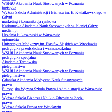
WSHiU Akademia Nauk Stosowanych w Poznaniu
logistyka
Wyższa Szkoła Administracji i Biznesu im. E. Kwiatkowskiego w
Gdyni
marketing i komunikacja rynkowa
Karkonoska Akademia Nauk Stosowanych w Jeleniej Górze
media i pr
Uczelnia Łukaszewski w Warszawie
optometria
Uniwersytet Medyczny im. Piastów Śląskich we Wrocławiu
pedagogika przedszkolna i wczesnoszkolna
WSHiU Akademia Nauk Stosowanych w Poznaniu
pedagogika specjalna
Akademia Tarnowska
pielęgniarstwo
WSHiU Akademia Nauk Stosowanych w Poznaniu
pielęgniarstwo
Gdańska Akademia Medyczna Nauk Stosowanych
prawo
Europejska Wyższa Szkoła Prawa i Administracji w Warszawie
prawo
Wyższa Szkoła Biznesu i Nauk o Zdrowiu w Łodzi
prawo
Wyższa Szkoła Prawa we Wrocławiu
prawo