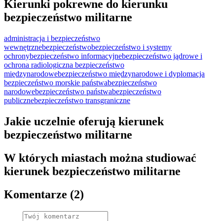
Kierunki pokrewne do kierunku
bezpieczeństwo militarne
administracja i bezpieczeństwo
wewnętrzne
bezpieczeństwo
bezpieczeństwo i systemy
ochrony
bezpieczeństwo informacyjne
bezpieczeństwo jądrowe i
ochrona radiologiczna
bezpieczeństwo
międzynarodowe
bezpieczeństwo międzynarodowe i dyplomacja
bezpieczeństwo morskie państwa
bezpieczeństwo
narodowe
bezpieczeństwo państwa
bezpieczeństwo
publiczne
bezpieczeństwo transgraniczne
Jakie uczelnie oferują kierunek
bezpieczeństwo militarne
W których miastach można studiować
kierunek bezpieczeństwo militarne
Komentarze (2)