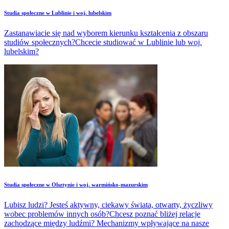
Studia społeczne w Lublinie i woj. lubelskim
Zastanawiacie się nad wyborem kierunku kształcenia z obszaru
studiów społecznych?Chcecie studiować w Lublinie lub woj.
lubelskim?
Studia społeczne w Olsztynie i woj. warmińsko-mazurskim
Lubisz ludzi? Jesteś aktywny, ciekawy świata, otwarty, życzliwy
wobec problemów innych osób?Chcesz poznać bliżej relacje
zachodzące między ludźmi? Mechanizmy wpływające na nasze