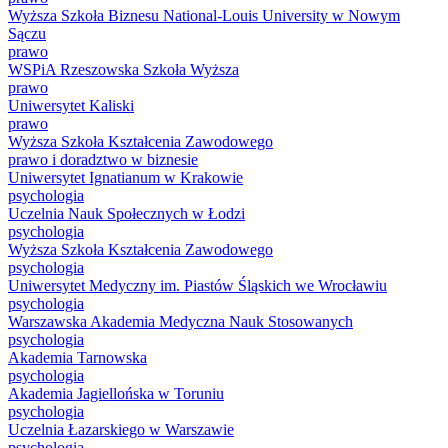
Wyższa Szkoła Biznesu National-Louis University w Nowym
Sączu
prawo
WSPiA Rzeszowska Szkoła Wyższa
prawo
Uniwersytet Kaliski
prawo
Wyższa Szkoła Kształcenia Zawodowego
prawo i doradztwo w biznesie
Uniwersytet Ignatianum w Krakowie
psychologia
Uczelnia Nauk Społecznych w Łodzi
psychologia
Wyższa Szkoła Kształcenia Zawodowego
psychologia
Uniwersytet Medyczny im. Piastów Śląskich we Wrocławiu
psychologia
Warszawska Akademia Medyczna Nauk Stosowanych
psychologia
Akademia Tarnowska
psychologia
Akademia Jagiellońska w Toruniu
psychologia
Uczelnia Łazarskiego w Warszawie
psychologia