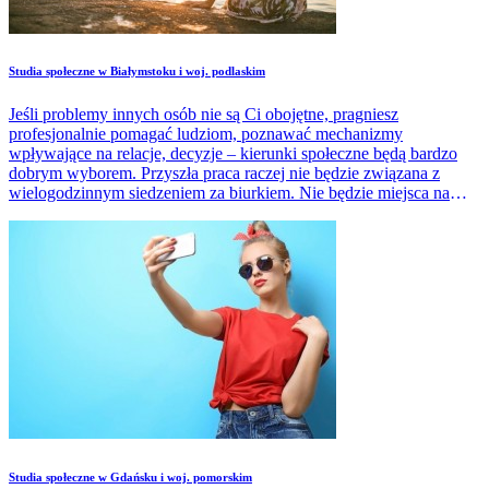
Studia społeczne w Białymstoku i woj. podlaskim
Jeśli problemy innych osób nie są Ci obojętne, pragniesz
profesjonalnie pomagać ludziom, poznawać mechanizmy
wpływające na relacje, decyzje – kierunki społeczne będą bardzo
dobrym wyborem. Przyszła praca raczej nie będzie związana z
wielogodzinnym siedzeniem za biurkiem. Nie będzie miejsca na
rutynę, nudę.
Studia społeczne w Gdańsku i woj. pomorskim