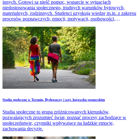
innych. Gotowi są nieść pomoc, wsparcie w sytuacjach
niedostosowania społecznego, trudnych warunków bytowych,
materialnych, rodzinnych. Studenci uzyskują wiedzę m.in. z zakresu
procesów poznawczych, emocji, motywacji, osobowości,
psychologii społecznej, psychologii rozwoju człowieka.
Studia społeczne w Toruniu, Bydgoszczy i woj. kujawsko-pomorskim
Studia społeczne to grupa zróżnicowanych kierunków,
pozwalających zrozumieć świat, poznać procesy zachodzące w
społeczeństwie, czynniki wpływające na ludzkie emocje,
zachowania decyzje.