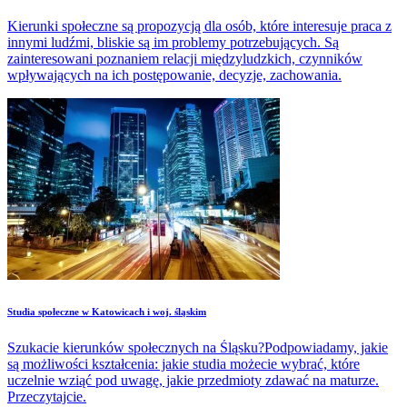
Kierunki społeczne są propozycją dla osób, które interesuje praca z
innymi ludźmi, bliskie są im problemy potrzebujących. Są
zainteresowani poznaniem relacji międzyludzkich, czynników
wpływających na ich postępowanie, decyzje, zachowania.
Studia społeczne w Katowicach i woj. śląskim
Szukacie kierunków społecznych na Śląsku?Podpowiadamy, jakie
są możliwości kształcenia: jakie studia możecie wybrać, które
uczelnie wziąć pod uwagę, jakie przedmioty zdawać na maturze.
Przeczytajcie.