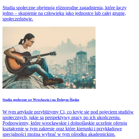
Studia społeczne obejmują różnorodne zagadnienia, które łączy
jedno – skupienie na człowieku jako jednostce lub całej grupie,
społeczeństwie.
Studia społeczne we Wrocławiu i na Dolnym Śląsku
W tym artykule przybliżymy Ci, co kryje się pod pojęciem studiów
społecznych, jakie są perspektywy pracy po ich ukończeniu.
Podpowiemy, które wrocławskie i dolnośląskie uczelnie oferują
kształcenie w tym zakresie oraz które kierunki i przykładowe
specjalności można wybrać w tym ośrodku akademickim.