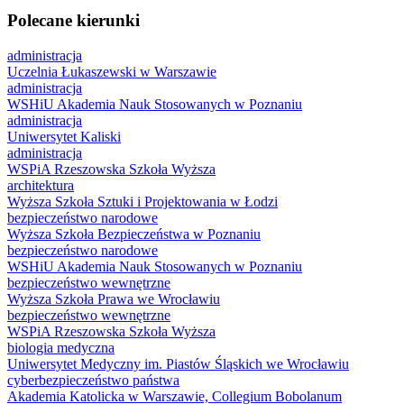
Polecane kierunki
administracja
Uczelnia Łukaszewski w Warszawie
administracja
WSHiU Akademia Nauk Stosowanych w Poznaniu
administracja
Uniwersytet Kaliski
administracja
WSPiA Rzeszowska Szkoła Wyższa
architektura
Wyższa Szkoła Sztuki i Projektowania w Łodzi
bezpieczeństwo narodowe
Wyższa Szkoła Bezpieczeństwa w Poznaniu
bezpieczeństwo narodowe
WSHiU Akademia Nauk Stosowanych w Poznaniu
bezpieczeństwo wewnętrzne
Wyższa Szkoła Prawa we Wrocławiu
bezpieczeństwo wewnętrzne
WSPiA Rzeszowska Szkoła Wyższa
biologia medyczna
Uniwersytet Medyczny im. Piastów Śląskich we Wrocławiu
cyberbezpieczeństwo państwa
Akademia Katolicka w Warszawie, Collegium Bobolanum