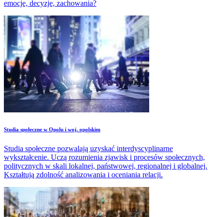
emocje, decyzje, zachowania?
Studia społeczne w Opolu i woj. opolskim
Studia społeczne pozwalają uzyskać interdyscyplinarne
wykształcenie. Uczą rozumienia zjawisk i procesów społecznych,
politycznych w skali lokalnej, państwowej, regionalnej i globalnej.
Kształtują zdolność analizowania i oceniania relacji.