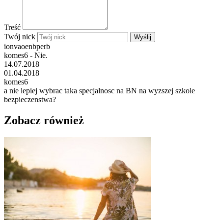
Treść
Twój nick
Wyślij
ionvaoenbperb
komes6 - Nie.
14.07.2018
01.04.2018
komes6
a nie lepiej wybrac taka specjalnosc na BN na wyzszej szkole
bezpieczenstwa?
Zobacz również