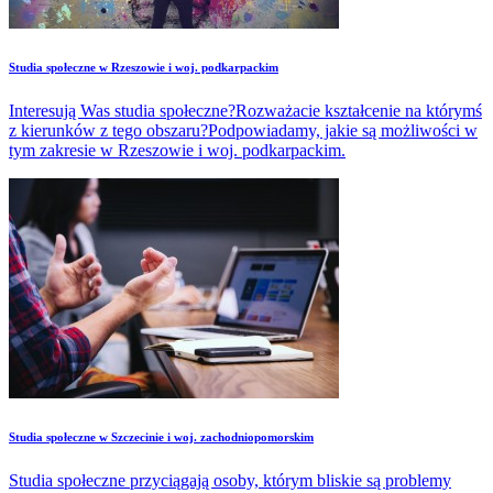
Studia społeczne w Rzeszowie i woj. podkarpackim
Interesują Was studia społeczne?Rozważacie kształcenie na którymś
z kierunków z tego obszaru?Podpowiadamy, jakie są możliwości w
tym zakresie w Rzeszowie i woj. podkarpackim.
Studia społeczne w Szczecinie i woj. zachodniopomorskim
Studia społeczne przyciągają osoby, którym bliskie są problemy