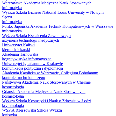
Warszawska Akademia Medyczna Nauk Stosowanych
informatyka
Wyższa Szkoła Biznesu National-Louis University w Nowym
Sączu
informatyka
Polsko-Japońska Akademia Technik Komputerowych w Warszawie
informatyka
Wyższa Szkoła Kształcenia Zawodowego
inżynieria technologii medycznych
Uniwersytet Kaliski
kierunek lekarski
Akademia Tarnowska
kognitywistyka informatyczna
Uniwersytet Ignatianum w Krakowie
komunikacja polityczna i dyplomacja
Akademia Katolicka w Warszawie, Collegium Bobolanum
kontroler ruchu lotniczego
Państwowa Akademia Nauk Stosowanych w Chełmie
kosmetologia
Gdańska Akademia Medyczna Nauk Stosowanych
kosmetologia
Wyższa Szkoła Kosmetyki i Nauk o Zdrowiu w Łodzi
kryminologia
WSPiA Rzeszowska Szkoła Wyższa
logistyka